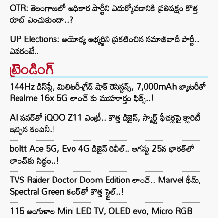
OTR: తెలంగాణలో అధికార పార్టీని ఎదుర్కోవడానికి ప్రతిపక్షం కొత్త
రూట్‌ ఎంచుకుందా..?
UP Elections: అయోధ్య అభ్యర్థిని ప్రకటించిన సమాజ్‌వాదీ పార్టీ..
ఎవరంటే..
ట్రెండింగ్‌
144Hz డిస్‌ప్లే, మిలిటరీ-గ్రేడ్ షాక్ రెసిస్టన్స్, 7,000mAh బ్యాటరీతో
Realme 16x 5G లాంచ్ కు ముహూర్తం ఫిక్స్..!
AI పవర్‌తో iQOO Z11 ఎంట్రీ.. కొత్త డిజైన్, స్మార్ట్ ఫీచర్లపై క్లారిటీ
ఇచ్చిన కంపెనీ.!
boltt Ace 5G, Evo 4G డిజైన్ రివీల్.. ఆగస్టు 25న భారత్‌లో
లాంచ్‌కు సిద్ధం..!
TVS Raider Doctor Doom Edition లాంచ్.. Marvel థీమ్,
Spectral Green కలర్‌తో కొత్త స్టైల్..!
115 అంగుళాల Mini LED TV, OLED evo, Micro RGB