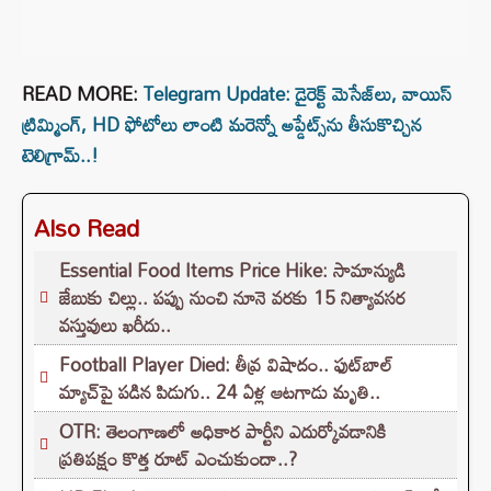
READ MORE:
Telegram Update: డైరెక్ట్ మెసేజ్‌లు, వాయిస్
ట్రిమ్మింగ్, HD ఫోటోలు లాంటి మరెన్నో అప్డేట్స్‌ను తీసుకొచ్చిన
టెలిగ్రామ్..!
Also Read
Essential Food Items Price Hike: సామాన్యుడి
జేబుకు చిల్లు.. పప్పు నుంచి నూనె వరకు 15 నిత్యావసర
వస్తువులు ఖరీదు..
Football Player Died: తీవ్ర విషాదం.. ఫుట్‌బాల్
మ్యాచ్‌పై పడిన పిడుగు.. 24 ఏళ్ల ఆటగాడు మృతి..
OTR: తెలంగాణలో అధికార పార్టీని ఎదుర్కోవడానికి
ప్రతిపక్షం కొత్త రూట్‌ ఎంచుకుందా..?