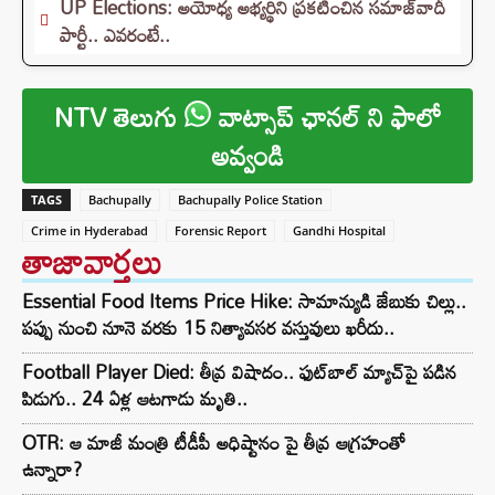
UP Elections: అయోధ్య అభ్యర్థిని ప్రకటించిన సమాజ్‌వాదీ
పార్టీ.. ఎవరంటే..
NTV తెలుగు
వాట్సాప్ ఛానల్ ని ఫాలో
అవ్వండి
TAGS
Bachupally
Bachupally Police Station
Crime in Hyderabad
Forensic Report
Gandhi Hospital
తాజావార్తలు
Essential Food Items Price Hike: సామాన్యుడి జేబుకు చిల్లు..
పప్పు నుంచి నూనె వరకు 15 నిత్యావసర వస్తువులు ఖరీదు..
Football Player Died: తీవ్ర విషాదం.. ఫుట్‌బాల్ మ్యాచ్‌పై పడిన
పిడుగు.. 24 ఏళ్ల ఆటగాడు మృతి..
OTR: ఆ మాజీ మంత్రి టీడీపీ అధిష్టానం పై తీవ్ర ఆగ్రహంతో
ఉన్నారా?