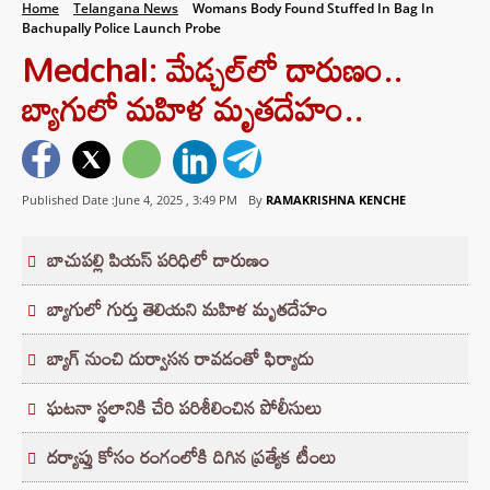
Home
Telangana News
Womans Body Found Stuffed In Bag In
Bachupally Police Launch Probe
Medchal: మేడ్చల్‌లో దారుణం..
బ్యాగులో మహిళ మృతదేహం..
Published Date :June 4, 2025 ,
3:49 PM
By
RAMAKRISHNA KENCHE
బాచుపల్లి పియస్ పరిధిలో దారుణం
బ్యాగులో గుర్తు తెలియని మహిళ మృతదేహం
బ్యాగ్ నుంచి దుర్వాసన రావడంతో ఫిర్యాదు
ఘటనా స్థలానికి చేరి పరిశీలించిన పోలీసులు
దర్యాప్తు కోసం రంగంలోకి దిగిన ప్రత్యేక టీంలు