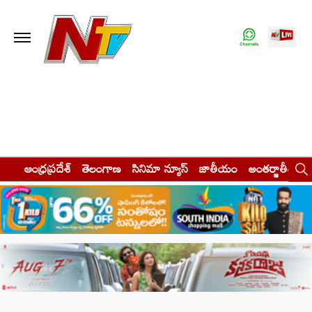
ఆంధ్రప్రదేశ్
తెలంగాణ
సినిమా న్యూస్
జాతీయం
అంతర్జాతీయం