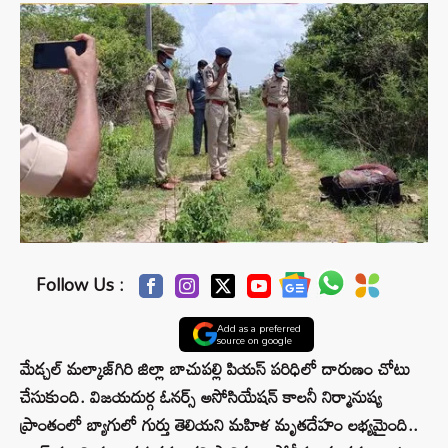
Follow Us :
Add as a preferred
source on google
మేడ్చల్ మల్కాజ్‌గిరి జిల్లా బాచుపల్లి పియస్ పరిధిలో దారుణం చోటు
చేసుకుంది. విజయదుర్గ ఓనర్స్ అసోసియేషన్ కాలనీ నిర్మానుష్య
ప్రాంతంలో బ్యాగులో గుర్తు తెలియని మహిళ మృతదేహం లభ్యమైంది..