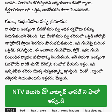
అలసట, చిరాకును కలిగిస్తుందని అధ్యయనాలు కనుగొన్నాయి.
దీర్ఘకాలికంగా ఇది ఒత్తిడి, ఆందోళనను కూడా పెంచుతుంది.
గుండె, మధుమేహం వచ్చే ప్రమాదం:
రాత్రిపూట ఆలస్యంగా పడుకోవడం వల్ల అధిక రక్తపోటు సమస్య
పెరుగుతుందని తేలింది. నిద్ర లేకపోవడం వల్ల శరీరంలో ఒత్తిడి హార్మోన్
(కార్టిసాల్) స్థాయి పెరగడం ప్రారంభమవుతుంది. ఇది గుండెపై మరింత
ఒత్తిడిని కలిగిస్తుంది. ఈ అలవాటు గుండెపోటు, స్ట్రోక్, ఇతర గుండె
సంబంధిత వ్యాధుల ప్రమాదాన్ని పెంచుతుంది. అదే విధంగా ఆలస్యంగా
నిద్రపోయే వారికి షుగర్ లెవెల్స్‌ని కంట్రోల్ చేయడం కష్టం. ఇది
ఇన్సులిన్‌కు శరీరం యొక్క సున్నితత్వాన్ని తగ్గిస్తుంది. దీంతో.. రక్తంలో
చక్కెరను నియంత్రించడం కష్టతరం చేస్తుంది.
NTV తెలుగు
వాట్సాప్ ఛానల్ ని ఫాలో
అవ్వండి
TAGS
bad
health alert
health complications
late sleeping