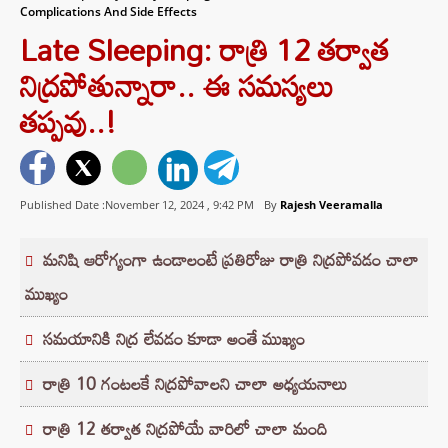
Complications And Side Effects
Late Sleeping: రాత్రి 12 తర్వాత
నిద్రపోతున్నారా.. ఈ సమస్యలు
తప్పవు..!
Published Date :November 12, 2024 ,
9:42 PM
By
Rajesh Veeramalla
మనిషి ఆరోగ్యంగా ఉండాలంటే ప్రతిరోజు రాత్రి నిద్రపోవడం చాలా
ముఖ్యం
సమయానికి నిద్ర లేవడం కూడా అంతే ముఖ్యం
రాత్రి 10 గంటలకే నిద్రపోవాలని చాలా అధ్యయనాలు
రాత్రి 12 తర్వాత నిద్రపోయే వారిలో చాలా మంది