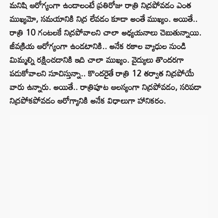
మనిషి ఆరోగ్యంగా ఉండాలంటే ప్రతిరోజు రాత్రి నిద్రపోవడం ఎంత
ముఖ్యమో, సమయానికి నిద్ర లేవడం కూడా అంతే ముఖ్యం. అయితే..
రాత్రి 10 గంటలకే నిద్రపోవాలని చాలా అధ్యయనాలు చెబుతున్నాయి.
జీవక్రియ ఆరోగ్యంగా ఉండటానికి.. అనేక రకాల వ్యాధుల నుండి
మిమ్మల్ని రక్షించడానికి ఇది చాలా ముఖ్యం. వైద్యులు తొందరగా
పడుకోవాలని సూచిస్తున్నా.. కొందరైతే రాత్రి 12 తర్వాత నిద్రపోయే
వారు ఉన్నారు. అయితే.. రాత్రిపూట ఆలస్యంగా నిద్రపోవడం, సరిపడా
నిద్రపోకపోవడం ఆరోగ్యానికి అనేక విధాలుగా హానికరం.