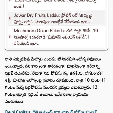
అంతే.!
Jowar Dry Fruits Laddu: ప్రోటీన్ రిచ్ 'జొన్న డ్రై
ఫ్రూప్ట్స్ లడ్డు'.. సులువుగా ఇంట్లోనే చేసేయండి ఇలా..!
Mushroom Onion Pakoda: ఈజీ స్నాక్ రెసిపీ..10
నిమిషాల్లో కరకరలాడే 'మష్రూమ్ ఆనియన్ పకోడీ'.!
చేసేయండి ఇలా..
రాత్రి ఎక్కువసేపు మేల్కొని ఉండడం హానికరమని ఆరోగ్య నిపుణులు
అంటున్నారు. దీని కారణంగా శారీరకంగా, మానసికంగా శరీరాన్ని
రిఫ్రెష్ చేయలేము. లేటుగా నిద్ర పోవడం వల్ల జీవక్రియ, రోగనిరోధక
శక్తి, మానసిక ఆరోగ్యంపై ప్రభావం చూపుతుంది. రాత్రి 10 నుంచి 11
గంటల మధ్య నిద్రపోవడం మంచిదని వైద్యులు చెబుతున్నారు. 12
గంటల తర్వాత నిద్రించే అలవాటు అనేక రకాల వ్యాధులను
పెంచుతుంది.
Delhi Capitals: ఢిల్లీ క్యాపిటల్స్ కొత్త బౌలింగ్ కోచ్‌గా మునాఫ్