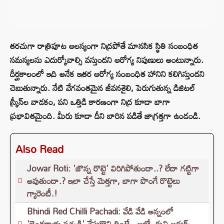
తరచుగా రాత్రిపూట ఆలస్యంగా నిద్రపోతే మానసిక స్థితి సంబంధిత
సమస్యలను ఎదుర్కోవాల్సి వస్తుందని ఆరోగ్య నిపుణులు అంటున్నారు.
దీర్ఘకాలంలో ఇది అనేక ఇతర ఆరోగ్య సంబంధిత హానిని కలిగిస్తుందని
చెబుతున్నారు. నేటి వేగవంతమైన జీవనశైలి, పెరుగుతున్న డిజిటల్
స్క్రీన్‌ల వాడకం, పని ఒత్తిడి కారణంగా నిద్ర కూడా బాగా
ప్రభావితమైంది. మీరు కూడా దీని బారిన పడితే జాగ్రత్తగా ఉండండి.
Also Read
Jowar Roti: 'జొన్న రొట్టె' విరిగిపోతుందా..? లేదా గట్టిగా
అవుతుందా.? ఇలా చేస్తే మెత్తగా, బాగా పొంగే రొట్టెలు
గ్యారెంటీ.!
Bhindi Red Chilli Pachadi: వేడి వేడి అన్నంలో
'బెండకాయ పచ్చడి' వేసుకొని తింటే.. అబ్బో రుచి అదుర్స్