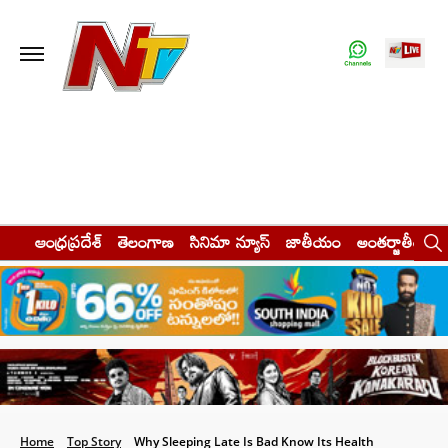
ఆంధ్రప్రదేశ్
తెలంగాణ
సినిమా న్యూస్
జాతీయం
అంతర్జాతీయం
Home
Top Story
Why Sleeping Late Is Bad Know Its Health