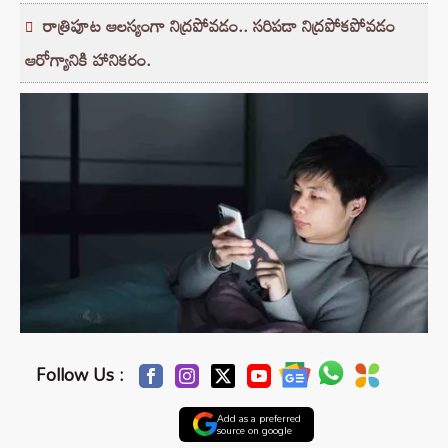
రాత్రిపూట ఆలస్యంగా నిద్రపోవడం.. సరిపడా నిద్రపోకపోవడం
ఆరోగ్యానికి హానికరం.
Follow Us :
Add as a preferred
source on google