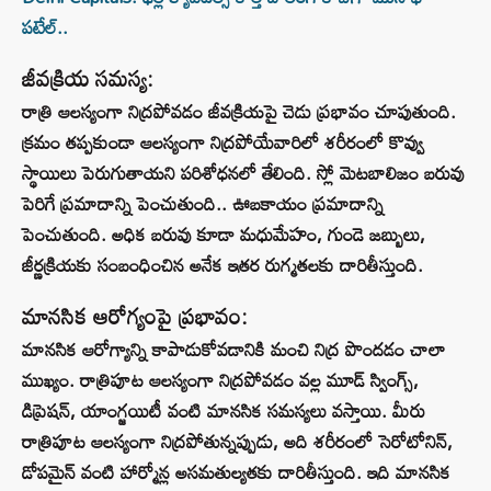
పటేల్‌..
జీవక్రియ సమస్య:
రాత్రి ఆలస్యంగా నిద్రపోవడం జీవక్రియపై చెడు ప్రభావం చూపుతుంది.
క్రమం తప్పకుండా ఆలస్యంగా నిద్రపోయేవారిలో శరీరంలో కొవ్వు
స్థాయిలు పెరుగుతాయని పరిశోధనలో తేలింది. స్లో మెటబాలిజం బరువు
పెరిగే ప్రమాదాన్ని పెంచుతుంది.. ఊబకాయం ప్రమాదాన్ని
పెంచుతుంది. అధిక బరువు కూడా మధుమేహం, గుండె జబ్బులు,
జీర్ణక్రియకు సంబంధించిన అనేక ఇతర రుగ్మతలకు దారితీస్తుంది.
మానసిక ఆరోగ్యంపై ప్రభావం:
మానసిక ఆరోగ్యాన్ని కాపాడుకోవడానికి మంచి నిద్ర పొందడం చాలా
ముఖ్యం. రాత్రిపూట ఆలస్యంగా నిద్రపోవడం వల్ల మూడ్ స్వింగ్స్,
డిప్రెషన్, యాంగ్జయిటీ వంటి మానసిక సమస్యలు వస్తాయి. మీరు
రాత్రిపూట ఆలస్యంగా నిద్రపోతున్నప్పుడు, అది శరీరంలో సెరోటోనిన్,
డోపమైన్ వంటి హార్మోన్ల అసమతుల్యతకు దారితీస్తుంది. ఇది మానసిక