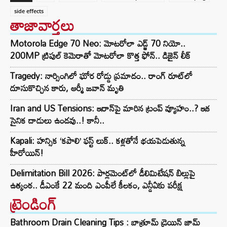
side effects
తాజావార్తలు
Motorola Edge 70 Neo: మోటరోలా ఎడ్జ్ 70 నియో..
200MP ట్రిపుల్ కెమెరాతో మోటరోలా కొత్త ఫోన్.. డిజైన్ లీక్
Tragedy: నార్సింగిలో ఘోర రోడ్డు ప్రమాదం.. రాంగ్ రూట్‌లో
దూసుకొచ్చిన కారు, ఆర్మీ జవాన్ మృతి
Iran and US Tensions: ఇరాన్‌పై మారిన ట్రంప్ వ్యూహం..? ఇక
సైనిక దాడులు ఉండవు..! కానీ..
Kapali: హన్సిక ‘కపాలి’ ఫస్ట్ లుక్.. కళ్లతోనే భయపెడుతున్న
హీరోయిన్!
Delimitation Bill 2026: పార్లమెంట్‌లో డీలిమిటేషన్ బిల్లుపై
ఉత్కంఠ.. డీఎంకే 22 మంది ఎంపీలే కీలకం, ఎన్డీఏకు పరీక్ష
ట్రెండింగ్‌
Bathroom Drain Cleaning Tips : బాత్రూమ్ డ్రెయిన్ జామ్