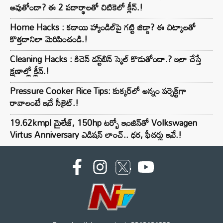
అవుతోందా? ఈ 2 పదార్థాలతో చిటికెలో క్లీన్.!
Home Hacks : కడాయి హ్యాండిల్‌పై గట్టి జిడ్డా? ఈ చిట్కాలతో
కొత్తదానిలా మెరిపించండి.!
Cleaning Hacks : కిచెన్ డస్ట్‌బిన్ స్మెల్ కొడుతోందా.? ఇలా చేస్తే
క్షణాల్లో క్లీన్.!
Pressure Cooker Rice Tips: కుక్కర్‌లో అన్నం పర్ఫెక్ట్‌గా
రావాలంటే ఇదే సీక్రెట్.!
19.62kmpl మైలేజ్, 150hp టర్బో ఇంజిన్‌తో Volkswagen
Virtus Anniversary ఎడిషన్ లాంచ్.. ధర, ఫీచర్లు ఇవే.!