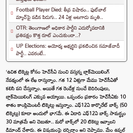
Football Player Died: తీవ్ర విషాదం.. ఫుట్‌బాల్
మ్యాచ్‌పై పడిన పిడుగు.. 24 ఏళ్ల ఆటగాడు మృతి..
OTR: తెలంగాణలో అధికార పార్టీని ఎదుర్కోవడానికి
ప్రతిపక్షం కొత్త రూట్‌ ఎంచుకుందా..?
UP Elections: అయోధ్య అభ్యర్థిని ప్రకటించిన సమాజ్‌వాదీ
పార్టీ.. ఎవరంటే..
‘ఉచిత టిక్కెట్ల కోసం హెచ్‌సీఏ నుంచి వస్తున్న బ్లాక్‌మెయిలింగ్‌
నేపథ్యంలో ఈ లేఖ రాస్తున్నాం. గత 12 ఏళ్లుగా మేము హెచ్‌సీఏతో
కలిసి పని చేస్తున్నాం. అయితే గత రెండేళ్ల నుంచే బెదిరింపులు,
బ్లాక్‌మెయిలింగ్‌ ఎక్కువ అయ్యాయి. ఒప్పందం ప్రకారం హెచ్‌సీఏకు 10
శాతం కాంప్లిమెంటరీ టిక్కెట్లు ఇస్తున్నాం. ఎఫ్‌12ఏ కార్పొరేట్‌ బాక్స్‌ (50
టిక్కెట్లు) కూడా అందులో భాగమే. ఈ ఏడాది ఎఫ్‌12ఏ బాక్స్‌ సామర్థ్యం
30 మాత్రమే అని చెబుతూ.. మరో బాక్స్‌లో 20 టికెట్లు ఇవ్వాలని
డిమాండ్ చేశారు. ఈ విషయంపై చర్చిద్దాం అని చెప్పాము. మేం ఉప్పల్