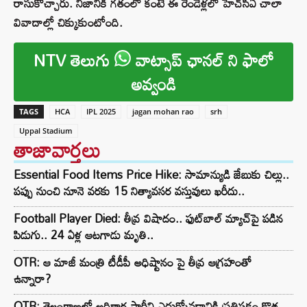
రాసుకొచ్చారు. నిజానికి గతంలో కంటే ఈ రెండేళ్లలో హెచ్‌సీఏ చాలా
వివాదాల్లో చిక్కుకుంటోంది.
NTV తెలుగు
వాట్సాప్ ఛానల్ ని ఫాలో
అవ్వండి
TAGS
HCA
IPL 2025
jagan mohan rao
srh
Uppal Stadium
తాజావార్తలు
Essential Food Items Price Hike: సామాన్యుడి జేబుకు చిల్లు..
పప్పు నుంచి నూనె వరకు 15 నిత్యావసర వస్తువులు ఖరీదు..
Football Player Died: తీవ్ర విషాదం.. ఫుట్‌బాల్ మ్యాచ్‌పై పడిన
పిడుగు.. 24 ఏళ్ల ఆటగాడు మృతి..
OTR: ఆ మాజీ మంత్రి టీడీపీ అధిష్టానం పై తీవ్ర ఆగ్రహంతో
ఉన్నారా?
OTR: తెలంగాణలో అధికార పార్టీని ఎదుర్కోవడానికి ప్రతిపక్షం కొత్త