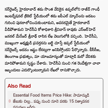
సన్‌రైజర్స్ హైదరాబాద్ తమ సొంత వేదికైన ఉప్పల్‌లోని రాజీవ్ గాంధీ
ఇంటర్నేషనల్ క్రికెట్ స్టేడియంలో తమ ఐపీఎల్ మ్యాచ్‌లను ఆడటం
గురించి పునరాలోచించుకుంటామని, అవసరమైతే హైదరాబాద్‌
వీడిపోతామని హెచ్‌సీఏ కోశాధికారి శ్రీనివాస్ రావుకు ఎస్‌ఆర్‌హెచ్‌
జనరల్ మేనేజర్ శ్రీనాథ్ రాసిన లేఖ వెలుగులోకి వచ్చింది. హెచ్‌సీఏ,
ముఖ్యంగా అధ్యక్షుడి ప్రవర్తనను బట్టి చూస్తే ఉప్పల్ స్టేడియంలో
సన్‌రైజర్స్‌ ఆడడం ఇష్టం లేనట్లుగా అనిపిస్తోందని పేర్కొన్నారు. బీసీసీఐ,
తెలంగాణ ప్రభుత్వం, మా యాజమాన్యంతో మాట్లాడి మరో వేదికకు
మారిపోతామని స్పష్టం చేశారు. హెచ్‌సీఏ నుంచి గత రెండేళ్లుగా చాలా
ఇబ్బందులు ఎదుర్కొంటున్నామని లేఖలో రాసుకొచ్చారు.
Also Read
Essential Food Items Price Hike: సామాన్యుడి
జేబుకు చిల్లు.. పప్పు నుంచి నూనె వరకు 15 నిత్యావసర
వస్తువులు ఖరీదు..