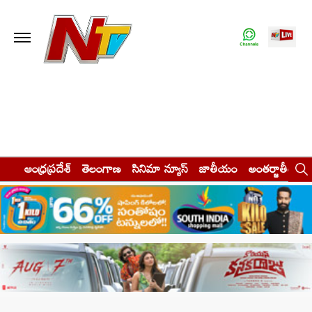
ఆంధ్రప్రదేశ్
తెలంగాణ
సినిమా న్యూస్
జాతీయం
అంతర్జాతీయం