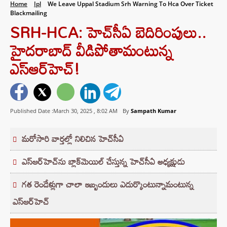
Home
Ipl
We Leave Uppal Stadium Srh Warning To Hca Over Ticket
Blackmailing
SRH-HCA: హెచ్‌సీఏ బెదిరింపులు..
హైదరాబాద్‌ వీడిపోతామంటున్న
ఎస్‌ఆర్‌హెచ్‌!
Published Date :March 30, 2025 ,
8:02 AM
By
Sampath Kumar
మరోసారి వార్తల్లో నిలిచిన హెచ్‌సీఏ
ఎస్‌ఆర్‌హెచ్‌ను బ్లాక్‌మెయిల్ చేస్తున్న హెచ్‌సీఏ అధ్యక్షుడు
గత రెండేళ్లుగా చాలా ఇబ్బందులు ఎదుర్కొంటున్నామంటున్న
ఎస్‌ఆర్‌హెచ్‌