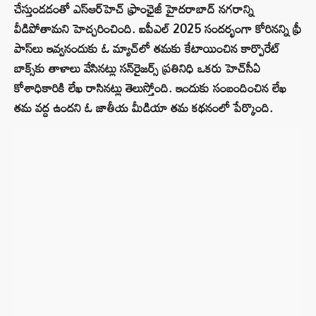
చేస్తుండడంతో ఎస్‌ఆర్‌హెచ్‌ ఫ్రాంఛైజీ హైదరాబాద్‌ నగరాన్ని
వీడిపోతామని హెచ్చరించింది. ఐపీఎల్ 2025 సందర్భంగా కోరినన్ని ఫ్రీ
పాస్‌లు ఇవ్వనందుకు ఓ మ్యాచ్‌లో తమకు కేటాయించిన కార్పొరేట్‌
బాక్స్‌కు తాళాలు వేసినట్లు సన్‌రైజర్స్‌ ప్రతినిధి ఒకరు హెచ్‌సీఏ
కోశాధికారికి లేఖ రాసినట్లు తెలుస్తోంది. ఇందుకు సంబందించిన లేఖ
తమ వద్ద ఉందని ఓ జాతీయ మీడియా తమ కథనంలో పేర్కొంది.