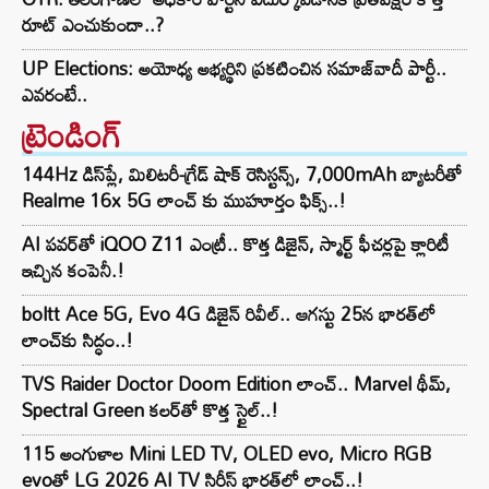
రూట్‌ ఎంచుకుందా..?
UP Elections: అయోధ్య అభ్యర్థిని ప్రకటించిన సమాజ్‌వాదీ పార్టీ..
ఎవరంటే..
ట్రెండింగ్‌
144Hz డిస్‌ప్లే, మిలిటరీ-గ్రేడ్ షాక్ రెసిస్టన్స్, 7,000mAh బ్యాటరీతో
Realme 16x 5G లాంచ్ కు ముహూర్తం ఫిక్స్..!
AI పవర్‌తో iQOO Z11 ఎంట్రీ.. కొత్త డిజైన్, స్మార్ట్ ఫీచర్లపై క్లారిటీ
ఇచ్చిన కంపెనీ.!
boltt Ace 5G, Evo 4G డిజైన్ రివీల్.. ఆగస్టు 25న భారత్‌లో
లాంచ్‌కు సిద్ధం..!
TVS Raider Doctor Doom Edition లాంచ్.. Marvel థీమ్,
Spectral Green కలర్‌తో కొత్త స్టైల్..!
115 అంగుళాల Mini LED TV, OLED evo, Micro RGB
evoతో LG 2026 AI TV సిరీస్ భారత్‌లో లాంచ్..!