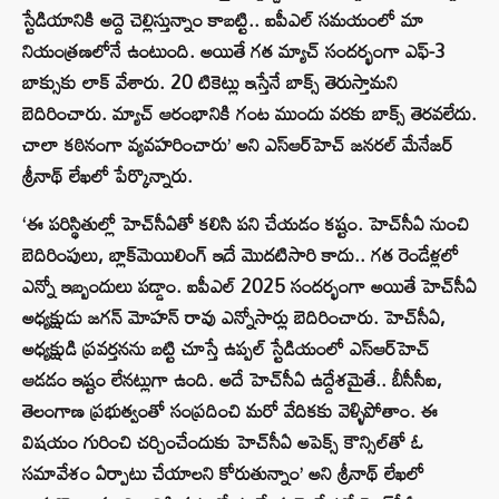
స్టేడియానికి అద్దె చెల్లిస్తున్నాం కాబట్టి.. ఐపీఎల్‌ సమయంలో మా
నియంత్రణలోనే ఉంటుంది. అయితే గత మ్యాచ్‌ సందర్భంగా ఎఫ్‌-3
బాక్సుకు లాక్ వేశారు. 20 టికెట్లు ఇస్తేనే బాక్స్ తెరుస్తామని
బెదిరించారు. మ్యాచ్‌ ఆరంభానికి గంట ముందు వరకు బాక్స్ తెరవలేదు.
చాలా కఠినంగా వ్యవహరించారు’ అని ఎస్‌ఆర్‌హెచ్‌ జనరల్ మేనేజర్
శ్రీనాథ్ లేఖలో పేర్కొన్నారు.
‘ఈ పరిస్థితుల్లో హెచ్‌సీఏతో కలిసి పని చేయడం కష్టం. హెచ్‌సీఏ నుంచి
బెదిరింపులు, బ్లాక్‌మెయిలింగ్‌ ఇదే మొదటిసారి కాదు.. గత రెండేళ్లలో
ఎన్నో ఇబ్బందులు పడ్డాం. ఐపీఎల్ 2025 సందర్భంగా అయితే హెచ్‌సీఏ
అధ్యక్షుడు జగన్ మోహన్ రావు ఎన్నోసార్లు బెదిరించారు. హెచ్‌సీఏ,
అధ్యక్షుడి ప్రవర్తనను బట్టి చూస్తే ఉప్పల్ స్టేడియంలో ఎస్‌ఆర్‌హెచ్‌
ఆడడం ఇష్టం లేనట్లుగా ఉంది. అదే హెచ్‌సీఏ ఉద్దేశమైతే.. బీసీసీఐ,
తెలంగాణ ప్రభుత్వంతో సంప్రదించి మరో వేదికకు వెళ్ళిపోతాం. ఈ
విషయం గురించి చర్చించేందుకు హెచ్‌సీఏ అపెక్స్‌ కౌన్సిల్‌తో ఓ
సమావేశం ఏర్పాటు చేయాలని కోరుతున్నాం’ అని శ్రీనాథ్‌ లేఖలో