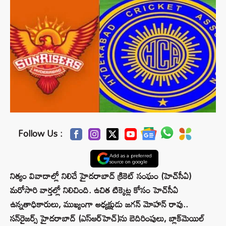
Follow Us :
Add as a preferred
source on google
నిత్యం వివాదాల్లో నిలిచే హైదరాబాద్‌ క్రికెట్‌ సంఘం (హెచ్‌సీఏ)
మరోసారి వార్తల్లో నిలిచింది. ఉచిత టిక్కెట్ల కోసం హెచ్‌సీఏ
ఉన్నతాధికారులు, ముఖ్యంగా అధ్యక్షుడు జగన్ మోహన్ రావు..
సన్‌రైజర్స్‌ హైదరాబాద్‌ (ఎస్‌ఆర్‌హెచ్‌)ను బెదిరింపులు, బ్లాక్‌మెయిల్