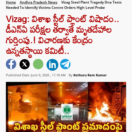
Home
Andhra Pradesh News
Vizag Steel Plant Tragedy Dna Tests
Needed To Identify Victims Centre Orders High Level Probe
Vizag: విశాఖ స్టీల్ ప్లాంట్ విషాదం..
డీఎన్‌ఏ పరీక్షల తర్వాతే మృతదేహాల
గుర్తింపు.! విచారణకు కేంద్రం
ఉన్నతస్థాయి కమిటీ..
Published Date :June 9, 2026 ,
11:18 AM
By
Kothuru Ram Kumar