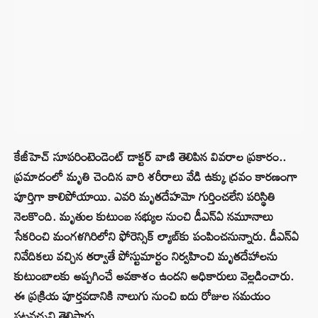
కేజీహెచ్ సూపరింటెండెంట్ డాక్టర్ వాణి తెలిపిన వివరాల ప్రకారం..
ప్రమాదంలో మృతి చెందిన వారి శరీరాలు వేడి ఉక్కు ద్రవం కారణంగా
పూర్తిగా కాలిపోయాయి. ఎవరి మృతదేహమో గుర్తించలేని పరిస్థితి
నెలకొంది. మృతుల కుటుంబ సభ్యుల నుంచి డీఎన్‌ఏ నమూనాలు
సేకరించి మంగళగిరిలోని ఫోరెన్సిక్ ల్యాబ్‌కు పంపించనున్నారు. డీఎన్‌ఏ
నివేదికలు వచ్చిన తర్వాతే పోస్టుమార్టం నిర్వహించి మృతదేహాలను
కుటుంబాలకు అప్పగించే అవకాశం ఉందని అధికారులు వెల్లడించారు.
ఈ ప్రక్రియ పూర్తవడానికి నాలుగు నుంచి ఐదు రోజుల సమయం
పట్టవచ్చని తెలిపారు.