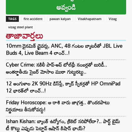
అవ్వండి
TAGS
fire accident
pawan kalyan
Visakhapatnam
Vizag
vizag steel plant
తాజావార్తలు
10mm డైనమిక్ డ్రైవర్లు, ANC, 48 గంటల బ్యాటరీతో JBL Live
Buds 4, Live Beam 4 లాంచ్..!
Cyber Crime: నకిలీ పాప్-అప్ టోల్‌ఫ్రీ నంబర్లతో బురిడీ..
అంతర్జాతీయ సైబర్ మోసాల ముఠా గుట్టురట్టు..
12 అంగుళాల 2K 90Hz డిస్‌ప్లే, క్వాడ్ స్పీకర్లతో HP OmniPad
12 భారత్‌లో లాంచ్..!
Friday Horoscope: ఆ రాశి వారు జాగ్రత్త.. తొందరపాటు
నిర్ణయాలు తీసుకోవద్దు!
Ishan Kishan: బ్యాంక్ ఉద్యోగం, క్రికెట్ సరిపోలేదా?.. పార్ట్ టైమ్
టీ కొట్టు ఎప్పుడు పెట్టావ్ ఇషాన్ కిషాన్ భాయ్‌?