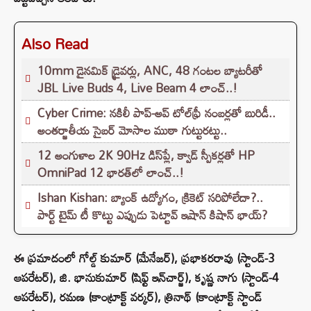
Also Read
10mm డైనమిక్ డ్రైవర్లు, ANC, 48 గంటల బ్యాటరీతో
JBL Live Buds 4, Live Beam 4 లాంచ్..!
Cyber Crime: నకిలీ పాప్-అప్ టోల్‌ఫ్రీ నంబర్లతో బురిడీ..
అంతర్జాతీయ సైబర్ మోసాల ముఠా గుట్టురట్టు..
12 అంగుళాల 2K 90Hz డిస్‌ప్లే, క్వాడ్ స్పీకర్లతో HP
OmniPad 12 భారత్‌లో లాంచ్..!
Ishan Kishan: బ్యాంక్ ఉద్యోగం, క్రికెట్ సరిపోలేదా?..
పార్ట్ టైమ్ టీ కొట్టు ఎప్పుడు పెట్టావ్ ఇషాన్ కిషాన్ భాయ్‌?
ఈ ప్రమాదంలో గోల్డ్ కుమార్ (మేనేజర్), ప్రభాకరరావు (స్టాండ్-3
ఆపరేటర్), జి. భానుకుమార్ (షిఫ్ట్ ఇన్‌చార్జ్), కృష్ణ నాగు (స్టాండ్-4
ఆపరేటర్), రమణ (కాంట్రాక్ట్ వర్కర్), త్రినాథ్ (కాంట్రాక్ట్ స్టాండ్