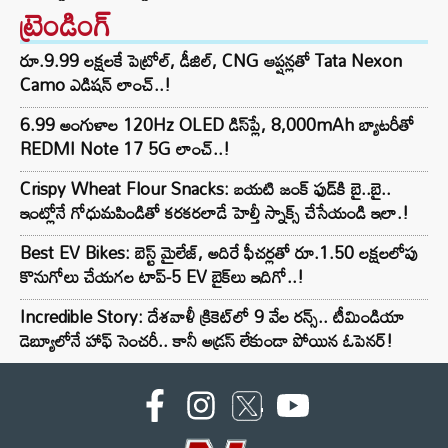
ట్రెండింగ్‌
రూ.9.99 లక్షలకే పెట్రోల్, డీజిల్, CNG ఆప్షన్లతో Tata Nexon
Camo ఎడిషన్ లాంచ్..!
6.99 అంగుళాల 120Hz OLED డిస్‌ప్లే, 8,000mAh బ్యాటరీతో
REDMI Note 17 5G లాంచ్..!
Crispy Wheat Flour Snacks: బయటి జంక్ ఫుడ్‌కి బై..బై..
ఇంట్లోనే గోధుమపిండితో కరకరలాడే హెల్తీ స్నాక్స్ చేసేయండి ఇలా.!
Best EV Bikes: బెస్ట్ మైలేజ్, అదిరే ఫీచర్లతో రూ.1.50 లక్షలలోపు
కొనుగోలు చేయగల టాప్-5 EV బైక్‌లు ఇదిగో..!
Incredible Story: దేశవాళీ క్రికెట్‌లో 9 వేల రన్స్.. టీమిండియా
డెబ్యూలోనే హాఫ్ సెంచరీ.. కానీ అడ్రస్ లేకుండా పోయిన ఓపెనర్!