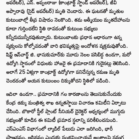
ఆపరేటర్), ఎన్. అప్పలరాజు (కాంట్రాక్ట్ స్టాండ్ ఆపరేటర్), జీవీ
అప్పారావు (సైడ్ ఆపరేటర్) మృతి చెందారు. ఈ ఘటనతో మృతుల
కుటుంబాల్లో తీవ్ర విషాదం నెలకొంది. తమ ఆత్మీయుల మృతదేహాలను
కూడా గుర్తించలేని స్థితి రావడంతో కుటుంబ సభ్యులు
కన్నీరుమున్నీరవుతున్నారు. కుటుంబాలకు ప్రధాన ఆధారంగా ఉన్న
వ్యక్తులను కోల్పోవడంతో వారి భవిష్యత్తుపై ఆందోళన వ్యక్తమవుతోంది.
షిఫ్ట్ ఇన్‌చార్జ్ జి. భానుకుమార్‌కు మూడు నెలల పసిబిడ్డ ఉండగా, మరో
ఉద్యోగి స్థానంలో విధులకు హాజరై ఈ ప్రమాదానికి గురైనట్లు తెలిసింది.
అలాగే 25 ఏళ్లుగా కాంట్రాక్ట్ ఉద్యోగిగా పనిచేస్తున్న రమణ మృతి
చెందడంతో ఆయన కుటుంబం దిక్కుతోచని స్థితిలో పడింది.
ఇదిలా ఉండగా.. ప్రమాదానికి గల కారణాలను తెలుసుకునేందుకు
కేంద్ర ఉక్కు మంత్రిత్వ శాఖ ఉన్నతస్థాయి విచారణ కమిటీని ఏర్పాటు
చేసింది. బొకారో స్టీల్ ప్లాంట్ సీనియర్ డైరెక్టర్ ఆధ్వర్యంలో ముగ్గురు
సభ్యులతో కూడిన ఈ కమిటీ ప్రమాద స్థలాన్ని పరిశీలించనుంది.
ఎస్‌ఎంఎస్ విభాగంలో ల్యాడిల్ పేలుడు ఎలా జరిగింది, భారీ
ప్రాణనష్టం, ఆస్తినష్టం ఎందుకు సంభవించాయనే అంశాలపై సమగ్ర