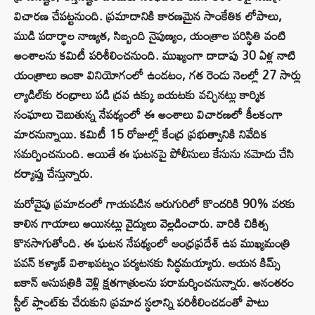
విచారణ చేపట్టనుంది. ప్రమాదానికి కారణమైన సాంకేతిక లోపాలు,
ముడి పదార్థాల నాణ్యత, సిబ్బంది నైపుణ్యం, యంత్రాల పరిస్థితి వంటి
అంశాలను కమిటీ పరిశీలించనుంది. ముఖ్యంగా దాదాపు 30 ఏళ్ల నాటి
యంత్రాలు ఇంకా వినియోగంలో ఉండటం, గత రెండు నెలల్లో 27 సార్లు
ల్యాడిల్‌కు రంధ్రాలు పడి ద్రవ ఉక్కు బయటకు వచ్చినట్లు కార్మిక
సంఘాలు చెబుతున్న నేపథ్యంలో ఈ అంశాలు విచారణలో కీలకంగా
మారనున్నాయి. కమిటీ 15 రోజుల్లో కేంద్ర ప్రభుత్వానికి నివేదిక
సమర్పించనుంది. అయితే ఈ ఘటనపై పోలీసులు కేసును నమోదు చేసి
దర్యాప్తు చేస్తున్నారు.
మరోవైపు ప్రమాదంలో గాయపడిన ఆరుగురిలో కొందరికి 90% వరకు
కాలిన గాయాలు అయినట్లు వైద్యులు వెల్లడించారు. వారికి చికిత్స
కొనసాగుతోంది. ఈ ఘటన నేపథ్యంలో ఆంధ్రప్రదేశ్ ఉప ముఖ్యమంత్రి
పవన్ కళ్యాణ్ విశాఖపట్నం పర్యటనకు సిద్ధమయ్యారు. ఆయన కిమ్స్
ఐకాన్ ఆసుపత్రికి వెళ్లి క్షతగాత్రులను పరామర్శించనున్నారు. అనంతరం
స్టీల్ ప్లాంట్‌కు చేరుకుని ప్రమాద స్థలాన్ని పరిశీలించడంతో పాటు