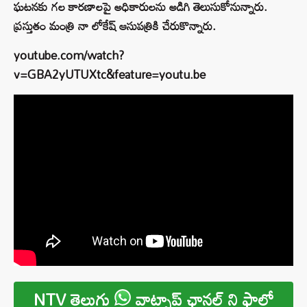
ఘటనకు గల కారణాలపై అధికారులను అడిగి తెలుసుకోనున్నారు.
ప్రస్తుతం మంత్రి నా లోకేష్ ఆసుపత్రికి చేరుకొన్నారు.
youtube.com/watch?
v=GBA2yUTUXtc&feature=youtu.be
NTV తెలుగు
వాట్సాప్ ఛానల్ ని ఫాలో