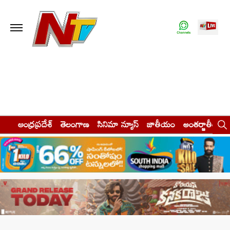
ఆంధ్రప్రదేశ్
తెలంగాణ
సినిమా న్యూస్
జాతీయం
అంతర్జాతీయం