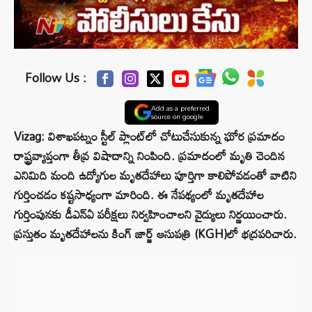
Follow Us :
Add as a preferred
source on google
Vizag: విశాఖపట్నం స్టీల్ ప్లాంట్‌లో చోటుచేసుకున్న ఘోర ప్రమాదం
రాష్ట్రవ్యాప్తంగా తీవ్ర విషాదాన్ని నింపింది. ప్రమాదంలో మృతి చెందిన
ఎనిమిది మంది ఉద్యోగుల మృతదేహాలు పూర్తిగా కాలిపోవడంతో వాటిని
గుర్తించడం కష్టసాధ్యంగా మారింది. ఈ నేపథ్యంలో మృతదేహాల
గుర్తింపునకు డీఎన్‌ఏ పరీక్షలు నిర్వహించాలని వైద్యులు నిర్ణయించారు.
ప్రస్తుతం మృతదేహాలను కింగ్ జార్జ్ ఆసుపత్రి (KGH)లో భద్రపరిచారు.