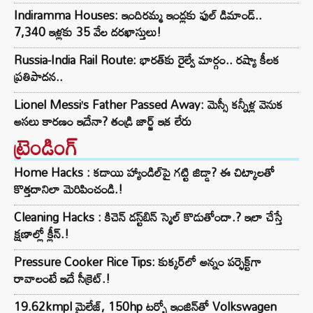
Indiramma Houses: ఇందిరమ్మ ఇండ్లకు ఫుల్ డిమాండ్..
7,340 ఇళ్లకు 35 వేల దరఖాస్తులు!
Russia-India Rail Route: భారత్‌కు రైల్వే మార్గం.. రష్యా కీలక
ప్రతిపాదన..
Lionel Messi’s Father Passed Away: మెస్సీ కన్నీళ్ల వెనుక
అసలు కారణం ఇదేనా? తండ్రి జార్జ్ ఇక లేరు
ట్రెండింగ్‌
Home Hacks : కడాయి హ్యాండిల్‌పై గట్టి జిడ్డా? ఈ చిట్కాలతో
కొత్తదానిలా మెరిపించండి.!
Cleaning Hacks : కిచెన్ డస్ట్‌బిన్ స్మెల్ కొడుతోందా.? ఇలా చేస్తే
క్షణాల్లో క్లీన్.!
Pressure Cooker Rice Tips: కుక్కర్‌లో అన్నం పర్ఫెక్ట్‌గా
రావాలంటే ఇదే సీక్రెట్.!
19.62kmpl మైలేజ్, 150hp టర్బో ఇంజిన్‌తో Volkswagen