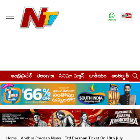
ఆంధ్రప్రదేశ్
తెలంగాణ
సినిమా న్యూస్
జాతీయం
అంతర్జాతీయం
Home
Andhra Pradesh News
Ttd Darshan Ticket On 18th July