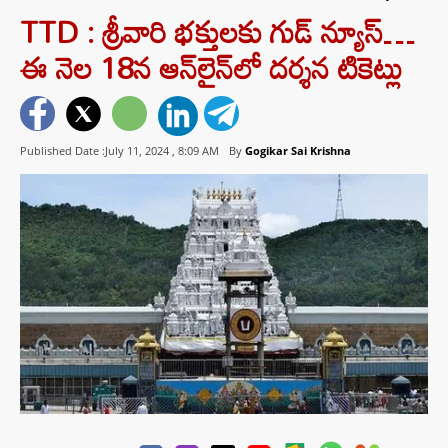
TTD : శ్రీవారి భక్తులకు గుడ్‌ న్యూస్‌…
ఈ నెల 18న ఆన్‌లైన్‌లో దర్శన టికెట్లు
Published Date :July 11, 2024 ,
8:09 AM
By
Gogikar Sai Krishna