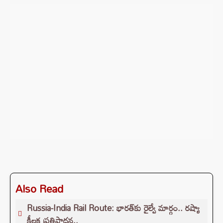
Also Read
Russia-India Rail Route: భారత్‌కు రైల్వే మార్గం.. రష్యా
కీలక ప్రతిపాదన..