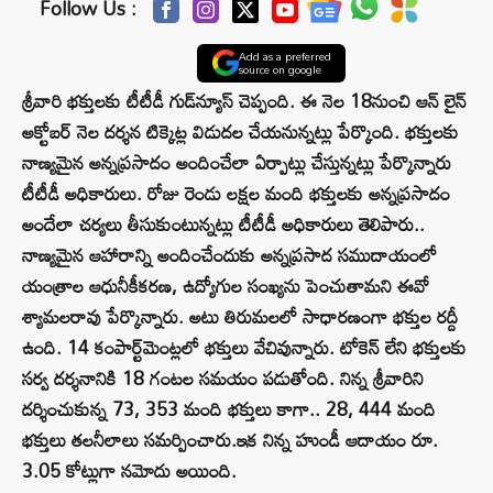
Follow Us :
Add as a preferred
source on google
శ్రీవారి భక్తులకు టీటీడీ గుడ్‌న్యూస్‌ చెప్పంది. ఈ నెల 18నుంచి ఆన్ లైన్‌
అక్టోబర్ నెల దర్శన టిక్కెట్ల విడుదల చేయనున్నట్లు పేర్కొంది. భక్తులకు
నాణ్యమైన అన్నప్రసాదం అందించేలా ఏర్పాట్లు చేస్తున్నట్లు పేర్కొన్నారు
టీటీడీ అధికారులు. రోజు రెండు లక్షల మంది భక్తులకు అన్నప్రసాదం
అందేలా చర్యలు తీసుకుంటున్నట్లు టీటీడీ అధికారులు తెలిపారు..
నాణ్యమైన ఆహారాన్ని అందించేందుకు అన్నప్రసాద సముదాయంలో
యంత్రాల ఆధునీకీకరణ, ఉద్యోగుల సంఖ్యను పెంచుతామని ఈవో
శ్యామలరావు పేర్కొన్నారు. అటు తిరుమలలో సాధారణంగా భక్తుల రద్దీ
ఉంది. 14 కంపార్ట్‌మెంట్లలో భక్తులు వేచివున్నారు. టోకెన్ లేని భక్తులకు
సర్వ దర్శనానికి 18 గంటల సమయం పడుతోంది. నిన్న శ్రీవారిని
దర్శించుకున్న 73, 353 మంది భక్తులు కాగా.. 28, 444 మంది
భక్తులు తలనీలాలు సమర్పించారు.ఇక నిన్న హుండీ ఆదాయం రూ.
3.05 కోట్లుగా నమోదు అయింది.