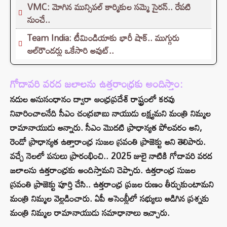
VMC: మోగిన మున్సిపల్ కార్మికుల సమ్మె సైరన్.. రేపటి
నుంచే..
Team India: టీమిండియాకు భారీ షాక్.. ముగ్గురు
ఆల్‌రౌండర్లు ఒకేసారి అవుట్..
గోదావరి వరద జలాలను ఉత్తరాంధ్రకు అందిస్తాం:
నదుల అనుసంధానం ద్వారా ఆంధ్రప్రదేశ్ రాష్ట్రంలో కరవు
నివారించాలనేది సీఎం చంద్రబాబు నాయుడు లక్ష్యమని మంత్రి నిమ్మల
రామానాయుడు అన్నారు. సీఎం మొదటి ప్రాధాన్యత పోలవరం అని,
రెండో ప్రాధాన్యత ఉత్తారాంధ్ర సుజల స్రవంతి ప్రాజెక్టు అని తెలిపారు.
వచ్చే నెలలో పనులు ప్రారంభించి.. 2025 జులై నాటికి గోదావరి వరద
జలాలను ఉత్తరాంధ్రకు అందిస్తామని చెప్పారు. ఉత్తరాంధ్ర సుజల
స్రవంతి ప్రాజెక్టు పూర్తి చేసి.. ఉత్తరాంధ్ర ప్రజల రుణం తీర్చుకుంటామని
మంత్రి నిమ్మల వెల్లడించారు. ఏపీ అసెంబ్లీలో సభ్యులు అడిగిన ప్రశ్నకు
మంత్రి నిమ్మల రామానాయుడు సమాధానాలు ఇచ్చారు.