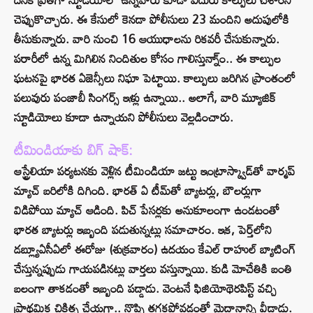
చెప్పుకొచ్చారు. ఈ కేసులో కెనడా పోలీసులు 23 మందిని అదుపులోకి
తీసుకున్నారు. వారి నుంచి 16 ఆయుధాలను రికవరీ చేసుకున్నారు.
పరారీలో ఉన్న మిగిలిన నిందితుల కోసం గాలిస్తున్నా్ం.. ఈ కాల్పుల
ఘటనపై భారత ఏజెన్సీలు నిఘా పెట్టాయి. కాల్పులు జరిగిన ప్రాంతంలో
పలువురు పంజాబీ సింగర్స్ ఇళ్లు ఉన్నాయి.. అలాగే, వారి మ్యూజిక్‌
స్టూడియోలు కూడా ఉన్నాయని పోలీసులు వెల్లడించారు.
టీమిండియాకు బిగ్ షాక్:
ఆస్ట్రేలియా పర్యటనకు వెళ్లిన టీమిండియా జట్టు ఇంట్రాస్క్వాడ్‌తో వార్మప్‌
మ్యాచ్‌ బరిలోకి దిగింది. భారత్ ఏ టీమ్‌తో బ్యాటర్లు, బౌలర్లుగా
విడిపోయి మ్యాచ్‌ ఆడింది. పిచ్‌ పేసర్లకు అనుకూలంగా ఉండటంతో
భారత బ్యాటర్లు ఇబ్బంది పడుతున్నట్లు సమాచారం. ఇక, పెర్త్‌లోని
డబ్ల్యూఏసీఏలో ఈరోజు (శుక్రవారం) ఉదయం కేఎల్ రాహుల్ బ్యాటింగ్‌
చేస్తున్నప్పుడు గాయపడినట్లు వార్తలు వస్తున్నాయి. కుడి మోచేతికి బంతి
బలంగా తాకడంతో ఇబ్బంది పడ్డాడు. వెంటనే ఫిజియోథెరపిస్ట్‌ వచ్చి
ప్రాథమిక చికిత్స చేయగా.. నొప్పి తగ్గకపోవడంతో మైదానాన్ని వీడాడు.