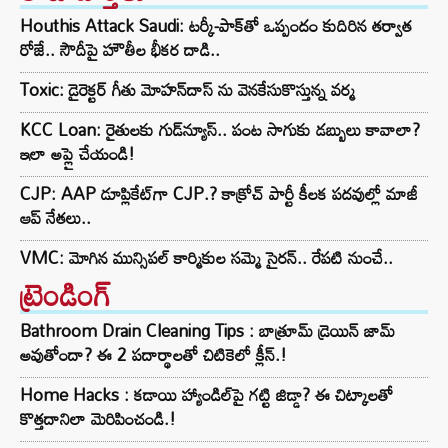
Houthis Attack Saudi: టర్కీ-పాక్‌తో ఒప్పందం కుదిరిన తర్వాత
రోజే.. సౌదీపై హౌతీల భీకర దాడి..
Toxic: డైరెక్టర్ గీతు మోహన్‌దాస్ ను వెనకేసుకొస్తున్న వర్మ
KCC Loan: రైతులకు గుడ్‌న్యూస్.. పంట సాగుకు డబ్బులు కావాలా?
ఇలా అప్లై చేయండి!
CJP: AAP డూప్లికేట్‌గా CJP.? కాక్రోచ్ పార్టీ కీలక పదవుల్లో మాజీ
ఆప్ నేతలు..
VMC: మోగిన మున్సిపల్ కార్మికుల సమ్మె సైరన్.. రేపటి నుంచే..
ట్రెండింగ్‌
Bathroom Drain Cleaning Tips : బాత్రూమ్ డ్రెయిన్ జామ్
అవుతోందా? ఈ 2 పదార్థాలతో చిటికెలో క్లీన్.!
Home Hacks : కడాయి హ్యాండిల్‌పై గట్టి జిడ్డా? ఈ చిట్కాలతో
కొత్తదానిలా మెరిపించండి.!