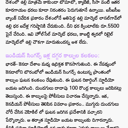
దేశంలో ఉల్లి మాత్రమే కాకుండా టొమాటో, క్యాబేజీ, సీసా వంటి ఇతర
కూరగాయల ధరలు కూడా నిరంతరం పెరుగుతూనే ఉన్నాయి. ఐసీఐసీఐ
బ్యాంక్ నివేదిక ప్రకారం దేశంలోనే అతిపెద్ద ఉల్లి మార్కెట్ లాసల్‌గావ్‌లో
ఉల్లి ధర ఐదేళ్ల గరిష్టానికి చేరుకుంది. దీని ధర క్వింటాల్‌కు రూ.5500
పైనే చేరింది. ఇవి హోల్‌సేల్ మార్కెట్ ధరలు, కాబట్టి త్వరలో రిటైల్
మార్కెట్‌లో ఉల్లి చౌకగా మారుతుందన్న ఆశ లేదు.
ఇండియన్‌ సింగర్స్‌ ఇళ్ల దగ్గర కాల్పుల కలకలం:
భారత్- కెనడా దేశాల మధ్య ఉద్రిక్తత కొనసాగుతుంది. ఈ నేపథ్యంలో
కెనడాలోని టొరంటోలో ఇండియన్‌ సింగర్స్‌ ఉంటున్న ప్రాంతంలో
కాల్పుల ఘటన కలకలం రేపుతుంది. ఈ ఘటన రికార్డింగ్ స్టూడియో
బయట జరిగింది. దుండగులు దాదాపు 100 రౌండ్ల కాల్పులు జరిపినట్లు
తెలుస్తుంది. ఈ కాల్పులపై పోలీసులు విచారణ చేస్తున్నారు. ఇక,
కెనడియన్ పోలీసులు తెలిపిన వివరాల ప్రకారం.. ముగ్గురు దుండగులు
చోరీ చేసిన వెహికిల్ లో ఘటన జరిగిన ప్రదేశానికి వచ్చారని
పేర్కొన్నారు. ఆ తర్వాత స్టూడియో బయట కాల్పులకు దిగారన్నారు.
దీనికి ప్రతిగా స్టూడియోలో ఉన్నవారు కూడా ఎదురు కాల్పులు చేశారని