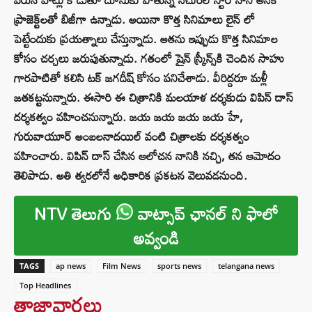
ప్రాజెక్ట్‌లతో బిజీగా ఉన్నాడు. అయినా కొత్త సినిమాలు లైన్ లో
పెట్టేందుకు ప్రయత్నాలు చేస్తున్నాడు. అతను ఇప్పుడు కొత్త సినిమాల
కోసం చర్చలు జరుపుతున్నాడు. గతంలో షైన్ స్క్రీన్స్‌కి చెందిన సాహు
గారపాటితో కలిసి టక్ జగదీష్ కోసం పనిచేశాడు. వీరిద్దరూ మళ్లీ
జతకట్టనున్నారు. ఈసారి ఈ చిత్రానికి మలయాళ దర్శకుడు విపిన్ దాస్
దర్శకత్వం వహించనున్నారు. జయ జయ జయ జయ హే,
గురువాయూర్ అంబలనాదయిల్ వంటి చిత్రాలకు దర్శకత్వం
వహించారు. విపిన్ దాస్ చేసిన ఆలోచన నానికి నచ్చి, తన ఆమోదం
తెలిపాడు. అతి త్వరలోనే అధికారిక ప్రకటన వెలువడనుంది.
NTV తెలుగు
వాట్సాప్ ఛానల్ ని ఫాలో
అవ్వండి
TAGS
ap news
Film News
sports news
telangana news
Top Headlines
తాజావార్తలు