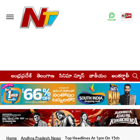
ఆంధ్రప్రదేశ్
తెలంగాణ
సినిమా న్యూస్
జాతీయం
అంతర్జాతీయం
Home
Andhra Pradesh News
Top Headlines At 1pm On 15th