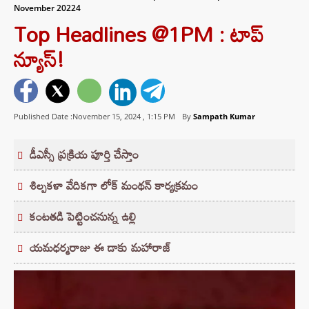
November 20224
Top Headlines @1PM : టాప్‌
న్యూస్‌!
Published Date :November 15, 2024 ,
1:15 PM
By
Sampath Kumar
డీఎస్సీ ప్రక్రియ పూర్తి చేస్తాం
శిల్పకళా వేదికగా లోక్ మంథన్ కార్యక్రమం
కంటతడి పెట్టించనున్న ఉల్లి
యమధర్మరాజు ఈ డాకు మహారాజ్