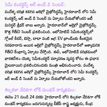
సెమీ కండక్టర్స్ ఆర్ అండ్ డి సెంటర్:
వందేళ్ళ చరిత్ర కలిగిన అలెగ్రో మైక్రోసిస్టమ్స్ హైదరాబాద్ లోని సెమీ
కండక్టర్స్ ఆర్ అండ్ డి సెంటర్ ను ఏర్పాటు చేయబోతోందని ఐటీ
మినిస్టర్ శ్రీధర్ బాబు అన్నారు. హైదరాబాద్‌లో అల్లెగ్రో మైక్రోసిస్టమ్స్
కొత్త R&D సెంటర్ ప్రకటించింది. ఆటోమోటివ్ సెమీకండక్టర్స్‌లో
గ్లోబల్ లీడర్, టెస్లా, టాటా వంటి అగ్ర EV బ్రాండ్‌లకు కీలకమైన
సరఫరాదారు అయిన అల్లెగ్రో మైక్రోసిస్టమ్స్ హైదరాబాద్‌లో అత్యాధునిక
R&D కేంద్రాన్ని ఏర్పాటు చేస్తోంది. ఈవీ, ఆటోమోటివ్ పరిశ్రమలలో
భారతదేశం యొక్క సెమీకండక్టర్ పర్యావరణ వ్యవస్థ కోసం ఈ ప్రధాన
మైలురాయిని ప్రకటించినందుకు మంత్రి అభినందించారు. వందేళ్ళ
చరిత్ర కలిగిన అలెగ్రో మైక్రోసిస్టమ్స్ హైదరాబాద్ లోని సెమీ కండక్టర్స్
ఆర్ అండ్ డి సెంటర్ ను ఏర్పాటు చేయబోతోందని అన్నారు.
శిల్పకళా వేదికగా లోక్ మంథన్ కార్యక్రమం:
ఈనెల 21 నుండి 24 వరకు హైదరాబాద్ లోని శిల్పకళా వేదికగా లోక్
మంథన్ కార్యక్రమం జరుగునున్నట్లు బీజేపీ రాష్ట్ర అధ్యక్షుడు, కేంద్ర