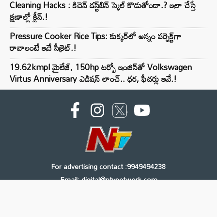
Cleaning Hacks : కిచెన్ డస్ట్‌బిన్ స్మెల్ కొడుతోందా.? ఇలా చేస్తే
క్షణాల్లో క్లీన్.!
Pressure Cooker Rice Tips: కుక్కర్‌లో అన్నం పర్ఫెక్ట్‌గా
రావాలంటే ఇదే సీక్రెట్.!
19.62kmpl మైలేజ్, 150hp టర్బో ఇంజిన్‌తో Volkswagen
Virtus Anniversary ఎడిషన్ లాంచ్.. ధర, ఫీచర్లు ఇవే.!
For advertising contact :9949494238
Email: digital@ntvnetwork.com
Copyright © 2000 - 2026 - NTV
About Us
Contact Us
Privacy Policy
Terms & Conditions