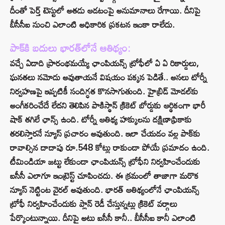
దీంతో పెర్త్ టెస్టులో అతడు ఆడటంపై అనుమానాలు రేగాయి. దీనిపై
బీసీసీఐ నుంచి ఎలాంటి అధికారిక ప్రకటన ఇంకా రాలేదు.
పాక్⁬కి బదులు భారత్⁬లోనే ఆతిథ్యం:
వచ్చే ఏడాది ప్రారంభమయ్యే ఛాంపియన్స్‌ ట్రోఫీలో ఏ ఏ రికార్డులు,
ఘనతలు నమోదు అవుతాయనే విషయం పక్కన పెడితే.. అసలు టోర్నీ
నిర్వహణపై ఇప్పటికీ సందిగ్ధత కొనసాగుతుంది. హైబ్రిడ్ మోడల్‌కు
అంగీకరించేదే లేదని తెలిపిన పాకిస్థాన్‌ క్రికెట్‌ బోర్డుకు ఆర్థికంగా భారీ
షాక్ తగిలే ఛాన్స్ ఉంది. టోర్నీ ఆతిథ్య హక్కులను దక్షిణాఫ్రికాకు
తరలిస్తారనే న్యూస్ ప్రచారం అవుతుంది. ఇలా చేయడం వల్ల పాక్‌కు
రావాల్సిన దాదాపు రూ.548 కోట్లు రాకుండా పోయే ప్రమాదం ఉంది.
టీమిండియా జట్టు లేకుండా ఛాంపియన్స్ ట్రోఫీని నిర్వహించేందుకు
ఐసీసీ ఎలాగూ ఇంట్రెస్ట్ చూపించదు. ఈ క్రమంలో తాజాగా మరొక
న్యూస్ నెట్టింట వైరల్ అవుతుంది. భారత్‌ ఆతిథ్యంలోనే ఛాంపియన్స్
ట్రోఫీ నిర్వహించేందుకు ప్లాన్ రెడీ చేస్తున్నట్లు క్రికెట్ వర్గాలు
పేర్కొంటున్నాయి. దీనిపై అటు ఐసీసీ కానీ.. బీసీసీఐ కానీ ఎలాంటి