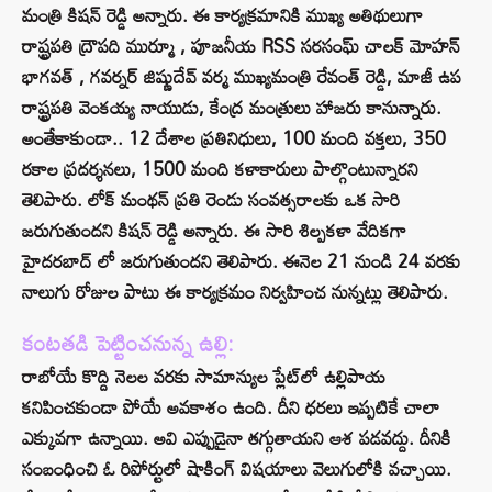
మంత్రి కిషన్ రెడ్డి అన్నారు. ఈ కార్యక్రమానికి ముఖ్య అతిథులుగా
రాష్ట్రపతి ద్రౌపది ముర్మూ , పూజనీయ RSS సరసంఘ్ చాలక్ మోహన్
భాగవత్ , గవర్నర్ జిష్ణుదేవ్ వర్మ ముఖ్యమంత్రి రేవంత్ రెడ్డి, మాజీ ఉప
రాష్ట్రపతి వెంకయ్య నాయుడు, కేంద్ర మంత్రులు హాజరు కానున్నారు.
అంతేకాకుండా.. 12 దేశాల ప్రతినిధులు, 100 మంది వక్తలు, 350
రకాల ప్రదర్శనలు, 1500 మంది కళాకారులు పాల్గొంటున్నారని
తెలిపారు. లోక్ మంథన్ ప్రతి రెండు సంవత్సరాలకు ఒక సారి
జరుగుతుందని కిషన్ రెడ్డి అన్నారు. ఈ సారి శిల్పకళా వేదికగా
హైదరబాద్ లో జరుగుతుందని తెలిపారు. ఈనెల 21 నుండి 24 వరకు
నాలుగు రోజుల పాటు ఈ కార్యక్రమం నిర్వహించ నున్నట్లు తెలిపారు.
కంటతడి పెట్టించనున్న ఉల్లి:
రాబోయే కొద్ది నెలల వరకు సామాన్యుల ప్లేట్‌లో ఉల్లిపాయ
కనిపించకుండా పోయే అవకాశం ఉంది. దీని ధరలు ఇప్పటికే చాలా
ఎక్కువగా ఉన్నాయి. అవి ఎప్పుడైనా తగ్గుతాయని ఆశ పడవద్దు. దీనికి
సంబంధించి ఓ రిపోర్టులో షాకింగ్ విషయాలు వెలుగులోకి వచ్చాయి.