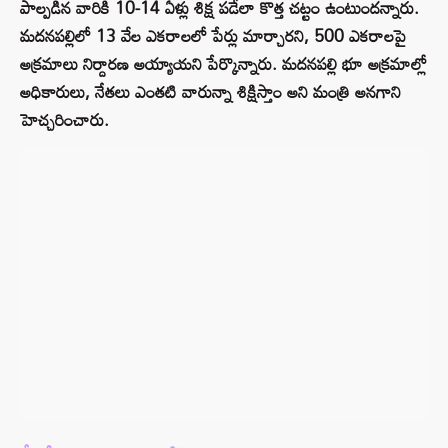
పాల్పడిన వారికి 10-14 ఏళ్లు శిక్ష పడేలా కొత్త చట్టం ఉంటుందన్నారు.
మదనపల్లిలో 13 వేల ఎకరాలలో పేర్లు మార్చారని, 500 ఎకరాలపై
అక్రమాలు నిర్దారణ అయ్యాయని పేర్కొన్నారు. మదనపల్లి భూ అక్రమాల్లో
అధికారులు, నేతలు ఎంతటి వారున్నా శిక్షిస్తాం అని మంత్రి అనగాని
హెచ్చరించారు.