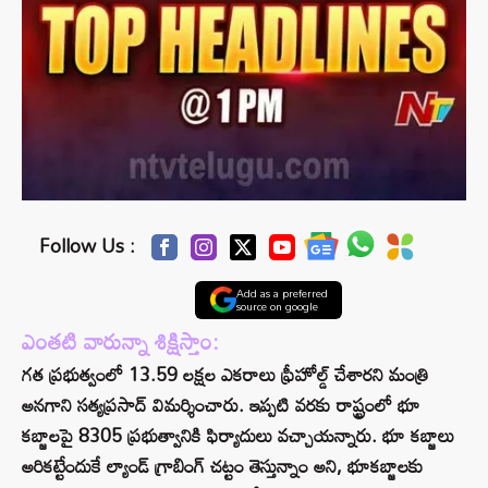
Follow Us :
Add as a preferred
source on google
ఎంతటి వారున్నా శిక్షిస్తాం:
గత ప్రభుత్వంలో 13.59 లక్షల ఎకరాలు ఫ్రీహోల్డ్‌ చేశారని మంత్రి
అనగాని సత్యప్రసాద్‌ విమర్శించారు. ఇప్పటి వ‌ర‌కు రాష్ట్రంలో భూ
క‌బ్జాల‌పై 8305 ప్రభుత్వానికి ఫిర్యాదులు వ‌చ్చాయన్నారు. భూ కబ్జాలు
అరికట్టేందుకే ల్యాండ్‌ గ్రాబింగ్‌ చట్టం తెస్తున్నాం అని, భూకబ్జాలకు