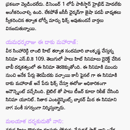
ప్రకటనా వెల్లడించలేదు. డిసెంబర్ 1 లోపే పాకిస్థాన్‌ హైబ్రిడ్‌ మోడల్‌కు
అంగీకరించాల్సి ఉంది. లేకపోతే ఐసీసీ ఛైర్మన్‌గా జైషా పదవీ బాధ్యతలు
స్వీకరించిన తర్వాత టోర్నీ మార్పు ఫిక్స్ అవుతుందనే వార్తలు
వినబడుతున్నాయి.
యమధర్మరాజు ఈ డాకు మహారాజ్:
వీర సింహారెడ్డి లాంటి హిట్ తర్వాత నందమూరి బాలకృష్ణ చేస్తున్న
సినిమా ఎన్.బి.కె 109. తెలుగులో పాలు హిట్ సినిమాలు డైరెక్ట్ చేసిన
బాబీ దర్శకత్వంలో ఈ సినిమా తెరకెక్కుతోంది. ఈ సినిమాకి ముందు
నుంచి అనేక పేర్లు తెరమీదకు వచ్చాయి కానీ ఫైనల్ గా ఈ సినిమాకి
డాకు మహారాజ్ అనే పేరు ఫిక్స్ చేస్తూ ఈరోజు అధికారికంగా
అనౌన్స్మెంట్ వచ్చేసింది. టైటిల్ తో పాటు టీజర్ కూడా రిలీజ్ చేసింది
సినిమా యూనిట్. సితార ఎంటర్టైన్మెంట్స్ బ్యానర్ మీద ఈ సినిమాని
నాగ వంశీ సగర్వంగా నిర్మిస్తున్నారు.
మలయాళ దర్శకుడుతో నాని:
వరుస హిట్లు కొడుతూ దూసుకు పోతున్న నేచురల్ స్టార్ నాని అనేక