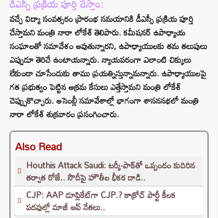
డీఎస్సీ ప్రక్రియ పూర్తి చేస్తాం:
వచ్చే విద్యా సంవత్సరం ప్రారంభ సమయానికి డీఎస్సీ ప్రక్రియ పూర్తి
చేస్తామని మంత్రి నారా లోకేశ్‌ తెలిపారు. కమీషనర్ ఉపాధ్యాయ
సంఘాలతో సమావేశం అవుతున్నారని, ఉపాధ్యాయులకు తమ తలుపులు
ఎప్పుడూ తెరిచే ఉంటాయన్నారు. న్యాయపరంగా ఎలాంటి చిక్కులు
లేకుండా చూసేందుకు తాము ప్రయత్నిస్తున్నామన్నారు. ఉపాధ్యాయులపై
గత ప్రభుత్వం పెట్టిన అక్రమ కేసులు ఎత్తేస్తామని మంత్రి లోకేశ్‌
చెప్ప్పుకొచ్చారు. అసెంబ్లీ సమావేశాల్లో భాగంగా శాసనసభలో మంత్రి
నారా లోకేశ్‌ శుక్రవారం ప్రసంగించారు.
Also Read
Houthis Attack Saudi: టర్కీ-పాక్‌తో ఒప్పందం కుదిరిన
తర్వాత రోజే.. సౌదీపై హౌతీల భీకర దాడి..
CJP: AAP డూప్లికేట్‌గా CJP.? కాక్రోచ్ పార్టీ కీలక
పదవుల్లో మాజీ ఆప్ నేతలు..