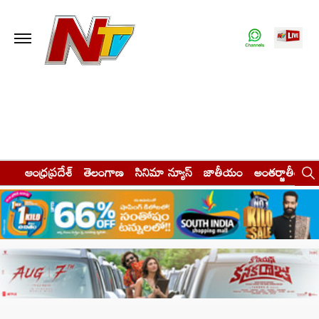
ఆంధ్రప్రదేశ్
తెలంగాణ
సినిమా న్యూస్
జాతీయం
అంతర్జాతీయం