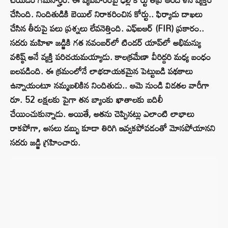
చేసింది. నిందితుడికి బెయిల్ నిరాకరించిన కోర్టు.. ఫిర్యాదు దాఖలు
చేసిన తీరుపై పలు ప్రశ్నలు లేవనెత్తింది. ఎఫ్‌ఐఆర్ (FIR) ప్రకారం..
సదరు మహిళా జడ్జికి గత నవంబర్‌లో టిండర్ యాప్‌లో అభిమన్యు
వశిష్ఠ్ అనే వ్యక్తి పరిచయమయ్యాడు. కాలక్రమేణా వీరిద్దరి మధ్య బంధం
బలపడింది. ఈ క్రమంలోనే లాభదాయకమైన పెట్టుబడి పథకాలు
ఉన్నాయంటూ నమ్మబలికిన నిందితుడు.. ఆమె నుండి విడతల వారీగా
రూ. 52 లక్షలకు పైగా తన బ్యాంకు ఖాతాలకు బదిలీ
చేయించుకున్నాడు. అయితే, అతను చెప్పినట్లు ఎలాంటి లాభాలు
రాకపోగా, అసలు డబ్బు కూడా తిరిగి ఇవ్వకపోవడంతో మోసపోయానని
సదరు జడ్జి గ్రహించారు.