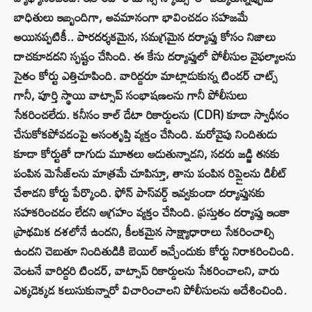
బాధితులు ఇబ్బందిగా, అవమానంగా భావించడం సహజమే
అయినప్పటికీ.. పారదర్శకమైన, సమగ్రమైన దర్యాప్తు కోసం నిజాలు
దాచకూడదని స్పష్టం చేసింది. ఈ కేసు దర్యాప్తులో పోలీసుల వైఫల్యాలను
సైతం కోర్టు ఎత్తిచూపింది. వారిద్దరూ మాట్లాడుకున్న టిండర్ చాట్స్
గానీ, పూర్తి స్థాయి వాట్సాప్ సంభాషణలను గానీ పోలీసులు
సేకరించలేదు. కనీసం కాల్ డేటా రికార్డులను (CDR) కూడా స్వాధీనం
చేసుకోకపోవడంపై అసంతృప్తి వ్యక్తం చేసింది. మరోవైపు నిందితుడు
కూడా కోర్టుతో దాగుడు మూతలు ఆడుతున్నాడని, సదరు జడ్జి తనకు
పంపిన మెసేజ్‌లను మాత్రమే చూపిస్తూ, తాను పంపిన రిప్లైలను డిలీట్
చేశాడని కోర్టు పేర్కొంది. ఫోన్ పాస్‌వర్డ్ ఇవ్వకుండా దర్యాప్తునకు
సహకరించడం లేదని ఆగ్రహం వ్యక్తం చేసింది. ప్రస్తుతం దర్యాప్తు ఇంకా
ప్రాథమిక దశలోనే ఉందని, కీలకమైన సాక్ష్యాధారాలు సేకరించాల్సి
ఉందని చెబుతూ నిందితుడికి బెయిల్ ఇచ్చేందుకు కోర్టు నిరాకరించింది.
వెంటనే వారిద్దరి టిండర్, వాట్సాప్ రికార్డులను సేకరించాలని, వారు
ఎక్కడెక్కడ కలుసుకున్నారో విచారించాలని పోలీసులను ఆదేశించింది.