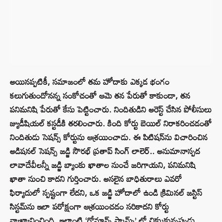
అయినప్పటికీ, సమాజంలో తమ హోదాకు ఎక్కడ భంగం
కలుగుతుందోనన్న సంకోచంతో ఆమె తన పేరుతో కాకుండా, తన
పనిమనిషి పేరుతో కేసు పెట్టించారు. నిందితుడిని అరెస్ట్ చేసిన పోలీసులు
జ్యుడీషియల్ కస్టడీకి తరలించారు. కింది కోర్టు బెయిల్ నిరాకరించడంతో
నిందితుడు సెషన్స్ కోర్టును ఆశ్రయించాడు. ఈ పిటిషన్‌ను విచారించిన
అడిషనల్ సెషన్స్ జడ్జి సౌరభ్ ప్రతాప్ సింగ్ లాలెర్.. అనుమానాస్పద
లావాదేవీలన్నీ జడ్జి బ్యాంకు ఖాతాల నుంచే జరిగాయని, పనిమనిషి
ఖాతా నుంచి కాదని గుర్తించారు. అసలైన బాధితురాలు ఎవరో
ఫిర్యాదులో స్పష్టంగా లేదని, ఒక జడ్జి హోదాలో ఉండి క్రిమినల్ జస్టిస్
సిస్టమ్‌ను ఇలా పరోక్షంగా ఆశ్రయించడం సరికాదని కోర్టు
వ్యాఖ్యానించింది. ఇలాంటి ‘రోమాన్స్ స్కామ్స్’ లో చిక్కుకున్నప్పుడు