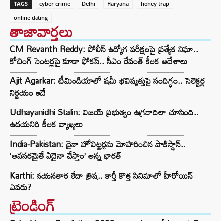
TAGS
cyber crime
Delhi
Haryana
honey trap
online dating
తాజావార్తలు
CM Revanth Reddy: పోలీస్ ఉద్యోగ పరీక్షలపై ప్రత్యేక నిఘా..
కోచింగ్ సెంటర్లపై కూడా ఫోకస్.. సీఎం రేవంత్ కీలక ఆదేశాలు
Ajit Agarkar: టీమిండియాలో షమీ భవిష్యత్తుపై సందిగ్ధం.. సెలెక్టర్ల
నిర్ణయం ఇదే
Udhayanidhi Stalin: విజయ్ ప్రభుత్వం ఉగ్రవాదిలా చూసింది..
ఉదయనిధి కీలక వ్యాఖ్యలు
India-Pakistan: చైనా హోవిట్జర్లను మోహరించిన పాకిస్థాన్..
‘అవసరమైతే ఏదైనా చేస్తాం’ అన్న భారత్
Karthi: నయనతార లేదా త్రిష.. కార్తీ కొత్త సినిమాలో హీరోయిన్
ఎవరు?
ట్రెండింగ్‌