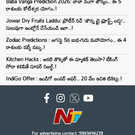
Baba Vanga Prediction 2026: బాబా వంగా జోస్యం.. ఈ 5
రాశులకు కోటీశ్వర యోగం.!
Jowar Dry Fruits Laddu: ప్రోటీన్ రిచ్ ‘జొన్న డ్రై ఫ్రూప్ట్స్ లడ్డు’..
సులువుగా ఇంట్లోనే చేసేయండి ఇలా..!
Zodiac Predictions : ఆగస్టు 5న బుధ-గురు మహాయోగం.. ఈ 4
రాశులకు డబ్బే డబ్బు.!
Kitchen Hacks : అరటి తొక్కతో ఈ మ్యాజిక్ తెలుసా? బేకింగ్
సోడా కలిపితే సూపర్ రిజల్ట్.!
IndiGo Offer : ఇండిగో బంపర్ ఆఫర్.. 20 వేల ఉచిత టికెట్లు.!
For advertising contact :9949494238