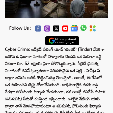
Follow Us :
Add as a preferred
source on google
Cyber Crime: ఆన్‌లైన్ డేటింగ్ యాప్ ‘టిండర్’ (Tinder) వేదికగా
జరిగిన ఓ ఘరానా మోసంలో హర్యానాకు చెందిన ఒక మహిళా జడ్జి
ఏకంగా రూ. 52 లక్షలకు పైగా పోగొట్టుకున్నారు. సీక్రెట్ ప్రభుత్వ
విభాగంలో పనిచేస్తున్నానంటూ పరిచయమైన ఒక వ్యక్తి.. హనీట్రాప్
ద్వారా ఆమెను బురిడీ కొట్టించినట్లు తెలుస్తోంది. అయితే, ఈ కేసులో
ఒక ఊహించని ట్విస్ట్ చోటుచేసుకుంది. బాధితురాలైన సదరు జడ్జి
నేరుగా పోలీసులకు ఫిర్యాదు చేయకుండా, తన ఇంట్లో పనిచేసే మహిళ
(పనిమనిషి) పేరుతో కంప్లైంట్ ఇప్పించారు. ఆన్‌లైన్ డేటింగ్ యాప్
ద్వారా తానే మోసపోయానంటూ ఆ పనిమనిషి పోలీసులకు ఫిర్యాదు
చేయడం గమనార్హం. ఈ వ్యవహారంపై ఢిల్లీ కోర్టు తీవ్ర ఆందోళన వ్యక్తం