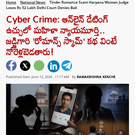
Home
National News
Tinder Romance Scam Haryana Woman Judge
Loses Rs 52 Lakh Delhi Court Denies Bail
Cyber Crime: ఆన్‌లైన్ డేటింగ్
ఉచ్చులో మహిళా న్యాయమూర్తి..
జడ్జిగారి ‘రోమాన్స్ స్కామ్’ కథ వింటే
నోరెళ్లబెడతారు!
Published Date :June 12, 2026 ,
11:17 AM
By
RAMAKRISHNA KENCHE