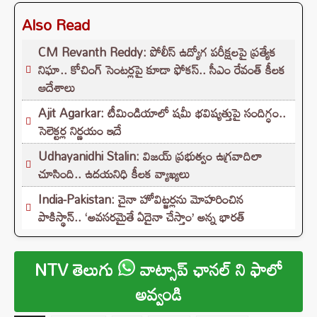
Also Read
CM Revanth Reddy: పోలీస్ ఉద్యోగ పరీక్షలపై ప్రత్యేక
నిఘా.. కోచింగ్ సెంటర్లపై కూడా ఫోకస్.. సీఎం రేవంత్ కీలక
ఆదేశాలు
Ajit Agarkar: టీమిండియాలో షమీ భవిష్యత్తుపై సందిగ్ధం..
సెలెక్టర్ల నిర్ణయం ఇదే
Udhayanidhi Stalin: విజయ్ ప్రభుత్వం ఉగ్రవాదిలా
చూసింది.. ఉదయనిధి కీలక వ్యాఖ్యలు
India-Pakistan: చైనా హోవిట్జర్లను మోహరించిన
పాకిస్థాన్.. ‘అవసరమైతే ఏదైనా చేస్తాం’ అన్న భారత్
NTV తెలుగు
వాట్సాప్ ఛానల్ ని ఫాలో
అవ్వండి