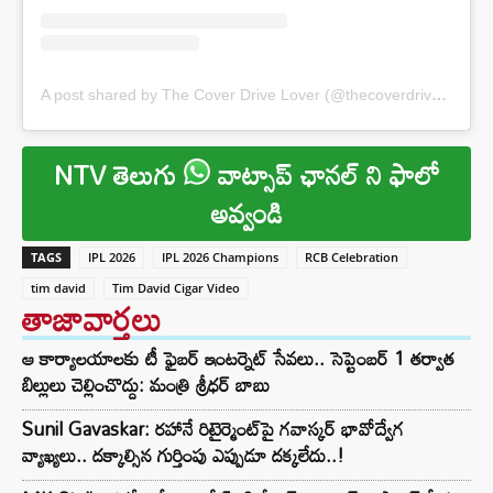
A post shared by The Cover Drive Lover (@thecoverdrivelover)
NTV తెలుగు
వాట్సాప్ ఛానల్ ని ఫాలో
అవ్వండి
TAGS
IPL 2026
IPL 2026 Champions
RCB Celebration
tim david
Tim David Cigar Video
తాజావార్తలు
ఆ కార్యాలయాలకు టీ ఫైబర్ ఇంటర్నెట్ సేవలు.. సెప్టెంబర్ 1 తర్వాత
బిల్లులు చెల్లించొద్దు: మంత్రి శ్రీధర్ బాబు
Sunil Gavaskar: రహానే రిటైర్మెంట్‌పై గవాస్కర్ భావోద్వేగ
వ్యాఖ్యలు.. దక్కాల్సిన గుర్తింపు ఎప్పుడూ దక్కలేదు..!