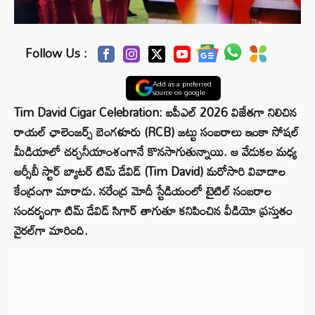
Follow Us :
Add as a preferred
source on google
Tim David Cigar Celebration: ఐపీఎల్ 2026 విజేతగా నిలిచిన
రాయల్ ఛాలెంజర్స్ బెంగళూరు (RCB) జట్టు సంబరాలు ఇంకా సోషల్
మీడియాలో చర్చనీయాంశంగానే కొనసాగుతున్నాయి. ఆ వేడుకల మధ్య
ఆర్సీబీ స్టార్ బ్యాటర్ టిమ్ డేవిడ్ (Tim David) మరోసారి వివాదాల
కేంద్రంగా మారాడు. నరేంద్ర మోదీ స్టేడియంలో టైటిల్ సంబరాల
సందర్భంగా టిమ్ డేవిడ్ సిగార్ తాగుతూ కనిపించిన వీడియో ప్రస్తుతం
వైరల్‌గా మారింది.