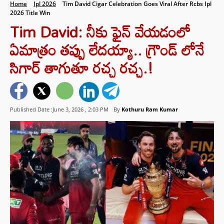
Home
Ipl 2026
Tim David Cigar Celebration Goes Viral After Rcbs Ipl
2026 Title Win
Tim David: నీకు ఫైన్ వేయడంలో
ఏమాత్రం తప్పు లేదయ్యా.. గ్రౌండ్ లోనే
సిగార్ తాగుతూ రచ్చ రచ్చ.!
Published Date :June 3, 2026 ,
2:03 PM
By
Kothuru Ram Kumar