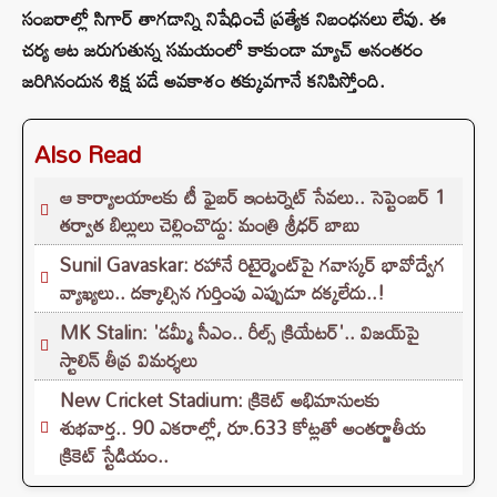
సంబరాల్లో సిగార్ తాగడాన్ని నిషేధించే ప్రత్యేక నిబంధనలు లేవు. ఈ
చర్య ఆట జరుగుతున్న సమయంలో కాకుండా మ్యాచ్ అనంతరం
జరిగినందున శిక్ష పడే అవకాశం తక్కువగానే కనిపిస్తోంది.
Also Read
ఆ కార్యాలయాలకు టీ ఫైబర్ ఇంటర్నెట్ సేవలు.. సెప్టెంబర్ 1
తర్వాత బిల్లులు చెల్లించొద్దు: మంత్రి శ్రీధర్ బాబు
Sunil Gavaskar: రహానే రిటైర్మెంట్‌పై గవాస్కర్ భావోద్వేగ
వ్యాఖ్యలు.. దక్కాల్సిన గుర్తింపు ఎప్పుడూ దక్కలేదు..!
MK Stalin: 'డమ్మీ సీఎం.. రీల్స్ క్రియేటర్'.. విజయ్‌పై
స్టాలిన్ తీవ్ర విమర్శలు
New Cricket Stadium: క్రికెట్ అభిమానులకు
శుభవార్త.. 90 ఎకరాల్లో, రూ.633 కోట్లతో అంతర్జాతీయ
క్రికెట్ స్టేడియం..