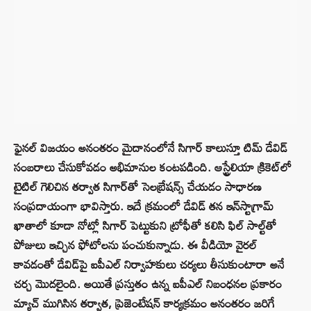
ఫైనల్ విజయం అనంతరం మైదానంలోనే సిగార్ కాలుస్తూ టిమ్ డేవిడ్
సంబరాలు చేసుకోవడం అభిమానుల కంటపడింది. ఆస్ట్రేలియా క్రికెట్‌లో
టైటిల్ గెలిచిన తర్వాత సిగార్‌తో సెలబ్రేషన్స్ చేయడం సాధారణ
సంప్రదాయంగా భావిస్తారు. ఇదే క్రమంలో డేవిడ్ తన ఇన్‌స్టాగ్రామ్
ఖాతాలో కూడా నోట్లో సిగార్ పెట్టుకుని ట్రోఫీతో కలిసి ఫిల్ సాల్ట్‌తో
పోజులు ఇచ్చిన ఫోటోలను పంచుకున్నాడు. ఈ వీడియో వైరల్
కావడంతో డేవిడ్‌పై ఐపీఎల్ నిర్వాహకులు చర్యలు తీసుకుంటారా అనే
చర్చ మొదలైంది. అయితే ప్రస్తుతం ఉన్న ఐపీఎల్ నిబంధనల ప్రకారం
మ్యాచ్ ముగిసిన తర్వాత, ప్రెజెంటేషన్ కార్యక్రమం అనంతరం జరిగే