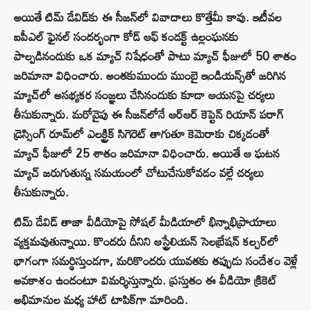
అయితే టిమ్ డేవిడ్‌కు ఈ సీజన్‌లో వివాదాలు కొత్తేమీ కావు. ఇటీవల
ఐపీఎల్ ఫైనల్ సందర్భంగా కోడ్ ఆఫ్ కండక్ట్ ఉల్లంఘనకు
పాల్పడినందుకు ఒక మ్యాచ్ నిషేధంతో పాటు మ్యాచ్ ఫీజులో 50 శాతం
జరిమానా విధించారు. అంతకుముందు ముంబై ఇండియన్స్‌తో జరిగిన
మ్యాచ్‌లో అసభ్యకర సంజ్ఞలు చేసినందుకు కూడా ఆయనపై చర్యలు
తీసుకున్నారు. మరోవైపు ఈ సీజన్‌లోనే ఆర్ఆర్ కెప్టెన్ రియాన్ పరాగ్
డ్రెస్సింగ్ రూమ్‌లో ఎలక్ట్రిక్ సిగెరెట్ తాగుతూ కెమెరాకు చిక్కడంతో
మ్యాచ్ ఫీజులో 25 శాతం జరిమానా విధించారు. అయితే ఆ ఘటన
మ్యాచ్ జరుగుతున్న సమయంలో చోటుచేసుకోవడం వల్లే చర్యలు
తీసుకున్నారు.
టిమ్ డేవిడ్ తాజా వీడియోపై సోషల్ మీడియాలో భిన్నాభిప్రాయాలు
వ్యక్తమవుతున్నాయి. కొందరు దీనిని ఆస్ట్రేలియన్ సెలబ్రేషన్ కల్చర్‌లో
భాగంగా సమర్థిస్తుండగా, మరికొందరు యువతకు తప్పుడు సందేశం వెళ్లే
అవకాశం ఉందంటూ విమర్శిస్తున్నారు. ప్రస్తుతం ఈ వీడియో క్రికెట్
అభిమానుల మధ్య హాట్ టాపిక్‌గా మారింది.