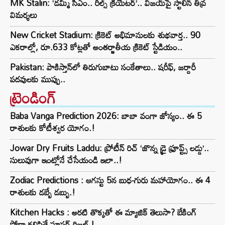
MK Stalin: ‘డమ్మీ సీఎం.. రీల్స్ క్రియేటర్’.. విజయ్‌పై స్టాలిన్ తీవ్ర
విమర్శలు
New Cricket Stadium: క్రికెట్ అభిమానులకు శుభవార్త.. 90
ఎకరాల్లో, రూ.633 కోట్లతో అంతర్జాతీయ క్రికెట్ స్టేడియం..
Pakistan: పాకిస్తాన్‌లో తిరుగుబాటు సంకేతాలు.. షరీఫ్, జర్దారీ
పదవులకు ముప్పు..
ట్రెండింగ్‌
Baba Vanga Prediction 2026: బాబా వంగా జోస్యం.. ఈ 5
రాశులకు కోటీశ్వర యోగం.!
Jowar Dry Fruits Laddu: ప్రోటీన్ రిచ్ ‘జొన్న డ్రై ఫ్రూప్ట్స్ లడ్డు’..
సులువుగా ఇంట్లోనే చేసేయండి ఇలా..!
Zodiac Predictions : ఆగస్టు 5న బుధ-గురు మహాయోగం.. ఈ 4
రాశులకు డబ్బే డబ్బు.!
Kitchen Hacks : అరటి తొక్కతో ఈ మ్యాజిక్ తెలుసా? బేకింగ్
సోడా కలిపితే సూపర్ రిజల్ట్.!