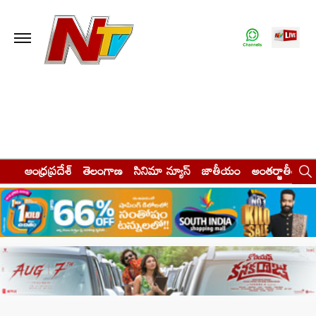
ఆంధ్రప్రదేశ్
తెలంగాణ
సినిమా న్యూస్
జాతీయం
అంతర్జాతీయం