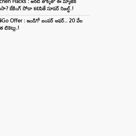
chen Hacks : అరటి తొక్కతో ఈ మ్యాజిక్
ుసా? బేకింగ్ సోడా కలిపితే సూపర్ రిజల్ట్.!
iGo Offer : ఇండిగో బంపర్ ఆఫర్.. 20 వేల
త టికెట్లు.!