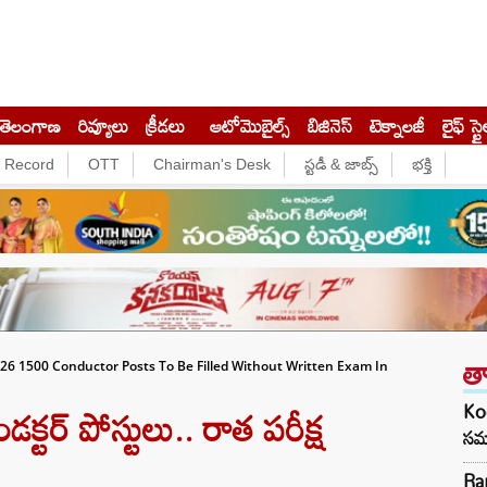
తెలంగాణ
రివ్యూలు
క్రీడలు
ఆటోమొబైల్స్
బిజినెస్‌
టెక్నాలజీ
లైఫ్ స్టై
e Record
OTT
Chairman's Desk
స్టడీ & జాబ్స్
భక్తి
త
26 1500 Conductor Posts To Be Filled Without Written Exam In
ర్ పోస్టులు.. రాత పరీక్ష
Kod
సమా
Ra