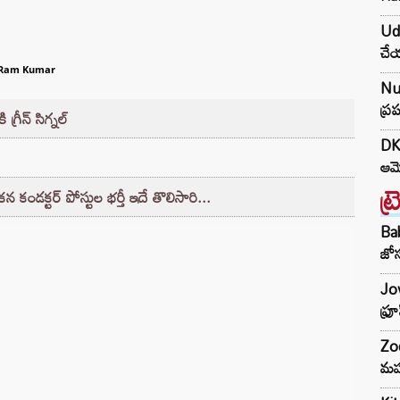
Udh
చేయ
 Ram Kumar
Nu
ప్ర
్రీన్ సిగ్నల్
DK 
ఆమో
ట్
 కండక్టర్ పోస్టుల భర్తీ ఇదే తొలిసారి...
Ba
జోస
Jow
ఫ్ర
Zod
మహ