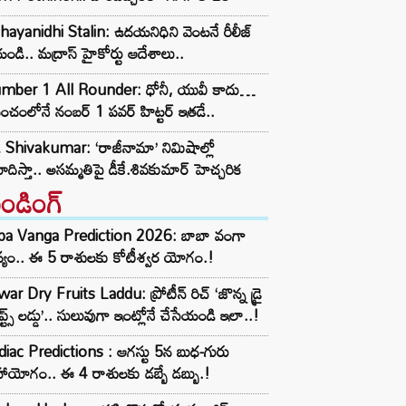
ayanidhi Stalin: ఉదయనిధిని వెంటనే రీలీజ్
ండి.. మద్రాస్ హైకోర్టు ఆదేశాలు..
mber 1 All Rounder: ధోనీ, యువీ కాదు…
పంచంలోనే నంబర్ 1 పవర్ హిట్టర్ ఇతడే..
Shivakumar: ‘రాజీనామా’ నిమిషాల్లో
దిస్తా.. అసమ్మతిపై డీకే.శివకుమార్ హెచ్చరిక
రెండింగ్‌
ba Vanga Prediction 2026: బాబా వంగా
్యం.. ఈ 5 రాశులకు కోటీశ్వర యోగం.!
ar Dry Fruits Laddu: ప్రోటీన్ రిచ్ ‘జొన్న డ్రై
ూప్ట్స్ లడ్డు’.. సులువుగా ఇంట్లోనే చేసేయండి ఇలా..!
iac Predictions : ఆగస్టు 5న బుధ-గురు
ాయోగం.. ఈ 4 రాశులకు డబ్బే డబ్బు.!