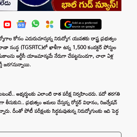
Add as a preferred
source on google
యోగాల కోసం ఎదురుచూస్తున్న నిరుద్యోగ యువతకు రాష్ట్ర ప్రభుత్వం
ు రవాణా సంస్థ (TGSRTC)లో ఖాళీగా ఉన్న 1,500 కండక్టర్ పోస్టుల
 నియామకాలను ఆర్టీసీ యాజమాన్యమే నేరుగా చేపట్టనుండగా, చాలా ఏళ్ల
ర్తీ జరగనున్నాయి.
.. అభ్యర్థులకు ఎలాంటి రాత పరీక్ష నిర్వహించరు. పదో తరగతి
ీసుకుని.. ప్రభుత్వం అమలు చేస్తున్న రోస్టర్ విధానం, రిజర్వేషన్
రు. దీంతో పోటీ పరీక్షలకు సిద్ధమవుతున్న నిరుద్యోగులకు ఇది పెద్ద