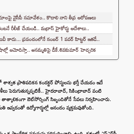
రమాలపై వైసీపీ సమావేశం.. కొడాలి నాని తీవ్ర ఆరోపణలు
నే రీలీజ్ చేయండి.. మద్రాస్ హైకోర్టు ఆదేశాలు..
 కాదు... ప్రపంచంలోనే నంబర్ 1 పవర్ హిట్టర్ ఇతడే..
లో ఆమోదిస్తా.. అసమ్మతిపై డీకే.శివకుమార్ హెచ్చరిక
సీలో శాశ్వత ప్రాతిపదికన కండక్టర్ పోస్టులను భర్తీ చేయడం ఇదే
ీలు పెరుగుతున్నప్పటికీ.. హైదరాబాద్, సికింద్రాబాద్ వంటి
కుని తాత్కాలికంగా ఔట్‌సోర్సింగ్ సిబ్బందితోనే సేవలు నిర్వహించారు.
ి ఇవ్వడంతో ఉద్యోగార్థుల్లో ఆనందం వ్యక్తమవుతోంది.
 ఒక సాంకేతిక సమస్యను పరిష్కరించాల్సి ఉంది. గతంలో ఎస్‌ఎస్‌సీ