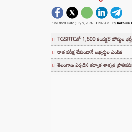
Published Date :July 9, 2026 ,
11:02 AM
By
Kothuru
TGSRTCలో 1,500 కండక్టర్ పోస్టుల భర్తీకి గ
రాత పరీక్ష లేకుండానే అభ్యర్థుల ఎంపిక
తెలంగాణ ఏర్పడిన తర్వాత శాశ్వత ప్రాతిపదికన