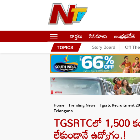
వార్తలు
సినిమాలు
ఆంధ్రప్రదేశ్
Story Board
Off Th
TOPICS
Home
Trending News
Tgsrtc Recruitment 20
Telangana
TGSRTCలో 1,500 కండక్ట
లేకుండానే ఉద్యోగం.!