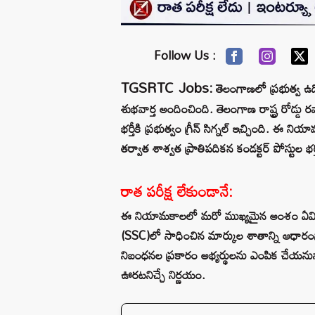
Follow Us :
TGSRTC Jobs:
తెలంగాణలో ప్రభుత్వ ఉద్
శుభవార్త అందించింది. తెలంగాణ రాష్ట్ర రోడ్డ
భర్తీకి ప్రభుత్వం గ్రీన్ సిగ్నల్ ఇచ్చింది. ఈ
తర్వాత శాశ్వత ప్రాతిపదికన కండక్టర్ పోస్టుల భ
రాత పరీక్ష లేకుండానే:
ఈ నియామకాలలో మరో ముఖ్యమైన అంశం ఏమిటంటే
(SSC)లో సాధించిన మార్కుల శాతాన్ని ఆధారంగా త
నిబంధనల ప్రకారం అభ్యర్థులను ఎంపిక చేయనున్నా
ఊరటనిచ్చే నిర్ణయం.