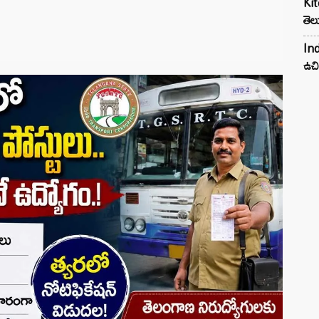
Kit
తెల
Ind
ఉచి