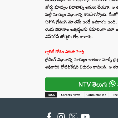
బోర్డు మార్కుల విధానాన్ని అమలు చేయగా, ఆ తర
మళ్లీ మార్కుల విధానాన్ని కొనసాగిస్తోంది. దీంతో
GPA గ్రేడింగ్ మాత్రమే ఉండే అవకాశం ఉంది. ఈ
రెండు విధానాల అభ్యర్థులను సమానంగా ఎలా అం
ఎస్‌ఎస్‌సీ బోర్డుకు లేఖ రాశారు.
క్లారిటీ కోసం ఎదురుచూపు:
గ్రేడింగ్ విధానాన్ని మార్కుల శాతంగా మార్చే ప్ర
అధికారిక నోటిఫికేషన్ విడుదల కానుంది. ఆ తర్
NTV తెలుగు
TAGS
Careers News
Conductor Job
Rec