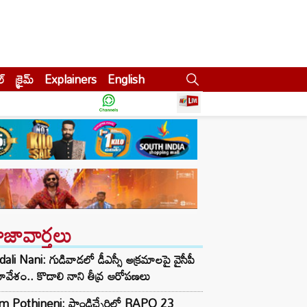
ల్
క్రైమ్
Explainers
English
ాజావార్తలు
ali Nani: గుడివాడలో డీఎస్సీ అక్రమాలపై వైసీపీ
వేశం.. కొడాలి నాని తీవ్ర ఆరోపణలు
m Pothineni: పాండిచ్చేరిలో RAPO 23