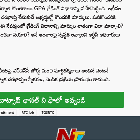
్వాత కొంతకాలం GPA గ్రేడింగ్ విధానాన్ని ప్రవేశపెట్టింది. ఇటీవల
 దరఖాస్తు చేసుకునే అభ్యర్థుల్లో కొందరికి మార్కులు, మరికొందరికి
 నేపథ్యంలో గ్రేడింగ్ విధానాన్ని మార్కుల శాతంగా ఎలా మార్చాలి?
చనా వేయాలి? అనే అంశాలపై స్పష్టత ఇవ్వాలని ఆర్టీసీ అధికారులు
క్రియపై ఎస్‌ఎస్‌సీ బోర్డు నుంచి మార్గదర్శకాలు అందిన వెంటనే
వాత దరఖాస్తుల స్వీకరణ, ఎంపిక ప్రక్రియ ప్రారంభం కానుంది.
వాట్సాప్ ఛానల్ ని ఫాలో అవ్వండి
ruitment
RTC Job
TGSRTC