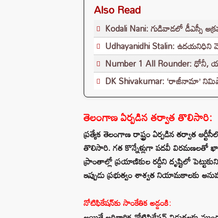
Also Read
Kodali Nani: గుడివాడలో డీఎస్సీ అక్
Udhayanidhi Stalin: ఉదయనిధిని వెంట
Number 1 All Rounder: ధోనీ, యువీ
DK Shivakumar: ‘రాజీనామా’ నిమిషాల్
తెలంగాణ ఏర్పడిన తర్వాత తొలిసారి:
ప్రత్యేక తెలంగాణ రాష్ట్రం ఏర్పడిన తర్వాత ఆర్టీ
తొలిసారి. గత కొన్నేళ్లుగా పదవీ విరమణలతో ఖాళ
ప్రాంతాల్లో ప్రయాణికుల రద్దీని దృష్టిలో పెట్టు
ఇప్పుడు ప్రభుత్వం శాశ్వత నియామకాలకు అనుమత
నోటిఫికేషన్‌కు సాంకేతిక అడ్డంకి:
అయితే అధికారిక నోటిఫికేషన్ విడుదలకు ముందు