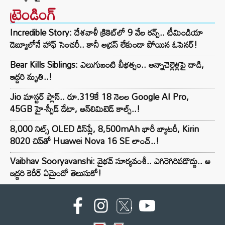
ట్రెండింగ్‌
Incredible Story: దేశవాళీ క్రికెట్‌లో 9 వేల రన్స్.. టీమిండియా
డెబ్యూలోనే హాఫ్ సెంచరీ.. కానీ అడ్రస్ లేకుండా పోయిన ఓపెనర్!
Bear Kills Siblings: ఎలుగుబంటి బీభత్సం.. అన్నాచెల్లెళ్లపై దాడి,
ఇద్దరి మృతి..!
Jio మాస్టర్ ప్లాన్.. రూ.319కే 18 నెలల Google AI Pro,
45GB హై-స్పీడ్ డేటా, అన్⁭లిమిటెడ్ కాల్స్..!
8,000 నిట్స్ OLED డిస్‌ప్లే, 8,500mAh భారీ బ్యాటరీ, Kirin
8020 చిప్‌తో Huawei Nova 16 SE లాంచ్..!
Vaibhav Sooryavanshi: వైభవ్ సూర్యవంశీ.. ఎగిరెగిరిపడొద్దు.. ఆ
ఇద్దరి కెరీర్ ఏమైందో తెలుసుకో!