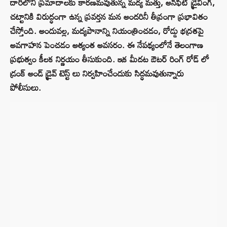
దారిలోని ప్రమాదాలకు కారణమవుతున్న మద్య మత్తు, అన్‌ఫిట్ డ్రైవింగ్,
చట్టానికి విరుద్ధంగా ఉన్న ప్రవర్తన మన అందరినీ తీవ్రంగా ప్రభావితం
చేస్తోంది. అందువల్ల, మద్యపానాన్ని నియంత్రించడం, రోడ్డు భద్రతపై
అవగాహన పెంచడం అత్యంత అవసరం. ఈ నేపథ్యంలోనే తెలంగాణ
ప్రభుత్వం కీలక నిర్ణయం తీసుకుంది. ఇక మీదట ఔటర్ రింగ్ రోడ్ లో
డ్రంక్ అండ్ డ్రైవ్ టెస్ట్ లు నిర్వహించేందుకు సిద్ధమవుతున్నారు
పోలీసులు.