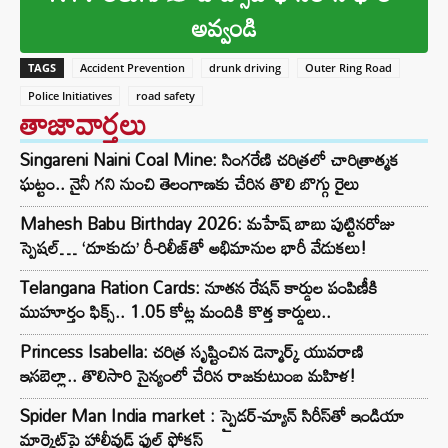
అవ్వండి
TAGS
Accident Prevention
drunk driving
Outer Ring Road
Police Initiatives
road safety
తాజావార్తలు
Singareni Naini Coal Mine: సింగరేణి చరిత్రలో చారిత్రాత్మక
ఘట్టం.. నైనీ గని నుంచి తెలంగాణకు చేరిన తొలి బొగ్గు రైలు
Mahesh Babu Birthday 2026: మహేష్ బాబు పుట్టినరోజు
స్పెషల్… ‘దూకుడు’ రీ-రిలీజ్‌తో అభిమానుల భారీ వేడుకలు!
Telangana Ration Cards: నూతన రేషన్ కార్డుల పంపిణీకి
ముహూర్తం ఫిక్స్‌.. 1.05 కోట్ల మందికి కొత్త కార్డులు..
Princess Isabella: చరిత్ర సృష్టించిన డెన్మార్క్ యువరాణి
ఇసబెల్లా.. తొలిసారి సైన్యంలో చేరిన రాజకుటుంబ మహిళ!
Spider Man India market : స్పైడర్-మ్యాన్ సిరీస్‌తో ఇండియా
మార్కెట్‌పై హాలీవుడ్ ఫుల్ ఫోకస్