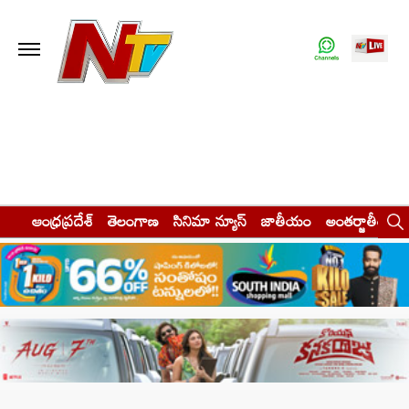
ఆంధ్రప్రదేశ్
తెలంగాణ
సినిమా న్యూస్
జాతీయం
అంతర్జాతీయం