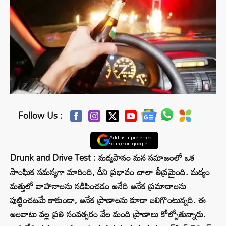
Follow Us :
Add as a preferred
source on google
Drunk and Drive Test : మద్యపానం మన సమాజంలో ఒక
సాంఘిక సమస్యగా మారింది, దీని ప్రభావం చాలా తీవ్రమైంది. మద్యం
మత్తులో వాహనాలను నడిపించడం అనేది అనేక ప్రమాదాలను
పుట్టించటమే కాకుండా, అనేక ప్రాణాలను కూడా బలిగొంటున్నది. ఈ
అలవాటు వల్ల ప్రతి సంవత్సరం వేల మంది ప్రాణాలు కోల్పోతున్నారు.