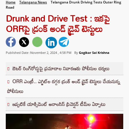
Home
Telangana News
Telangana Drunk Driving Tests Outer Ring
Road
Drunk and Drive Test : ఇకపై
ORRపై డ్రంక్‌ అండ్‌ డ్రైవ్‌ టెస్టులు
Published Date :November 2, 2024 ,
4:58 PM
By
Gogikar Sai Krishna
ఔటర్‌ రింగ్‌రోడ్డుపై ప్రమాదాల నివారణకు పోలీసుల చర్యలు
ORR ఎంట్రీ.. ఎగ్జిట్‌ల దగ్గర డ్రంక్‌ అండ్‌ డ్రైవ్‌ టెస్టులు చేయనున్న
పోలీసులు
ఇప్పటికే యాక్సిడెంట్‌ అనాలసిస్‌ ప్రివెన్షన్‌ టీమ్‌ల ఏర్పాటు