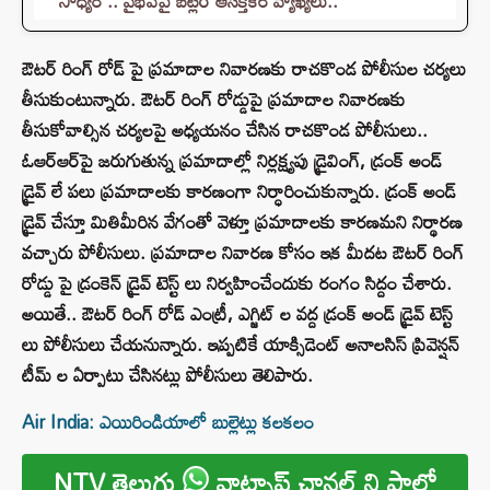
సాధ్యం".. వైభవ్‌పై బట్లర్ ఆసక్తికర వ్యాఖ్యలు..
ఔటర్ రింగ్ రోడ్ పై ప్రమాదాల నివారణకు రాచకొండ పోలీసుల చర్యలు
తీసుకుంటున్నారు. ఔటర్ రింగ్ రోడ్డుపై ప్రమాదాల నివారణకు
తీసుకోవాల్సిన చర్యలపై అధ్యయనం చేసిన రాచకొండ పోలీసులు..
ఓఆర్ఆర్‌పై జరుగుతున్న ప్రమాదాల్లో నిర్లక్ష్యపు డ్రైవింగ్, డ్రంక్ అండ్
డ్రైవ్ లే పలు ప్రమాదాలకు కారణంగా నిర్ధారించుకున్నారు. డ్రంక్ అండ్
డ్రైవ్ చేస్తూ మితిమీరిన వేగంతో వెళ్తూ ప్రమాదాలకు కారణమని నిర్థారణ
వచ్చారు పోలీసులు. ప్రమాదాల నివారణ కోసం ఇక మీదట ఔటర్ రింగ్‌
రోడ్డు పై డ్రంకెన్‌ డ్రైవ్ టెస్ట్ లు నిర్వహించేందుకు రంగం సిద్దం చేశారు.
అయితే.. ఔటర్ రింగ్ రోడ్ ఎంట్రీ, ఎగ్జిట్ ల వద్ద డ్రంక్ అండ్ డ్రైవ్ టెస్ట్
లు పోలీసులు చేయనున్నారు. ఇప్పటికే యాక్సిడెంట్ అనాలసిస్ ప్రివెన్షన్
టీమ్ ల ఏర్పాటు చేసినట్లు పోలీసులు తెలిపారు.
Air India: ఎయిరిండియాలో బుల్లెట్లు కలకలం
NTV తెలుగు
వాట్సాప్ ఛానల్ ని ఫాలో