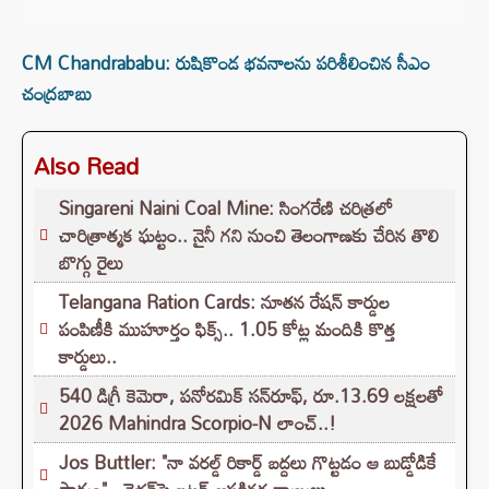
CM Chandrababu: రుషికొండ భవనాలను పరిశీలించిన సీఎం
చంద్రబాబు
Also Read
Singareni Naini Coal Mine: సింగరేణి చరిత్రలో
చారిత్రాత్మక ఘట్టం.. నైనీ గని నుంచి తెలంగాణకు చేరిన తొలి
బొగ్గు రైలు
Telangana Ration Cards: నూతన రేషన్ కార్డుల
పంపిణీకి ముహూర్తం ఫిక్స్‌.. 1.05 కోట్ల మందికి కొత్త
కార్డులు..
540 డిగ్రీ కెమెరా, పనోరమిక్ సన్‌రూఫ్‌, రూ.13.69 లక్షలతో
2026 Mahindra Scorpio-N లాంచ్..!
Jos Buttler: "నా వరల్డ్ రికార్డ్‌ బద్దలు గొట్టడం ఆ బుడ్డోడికే