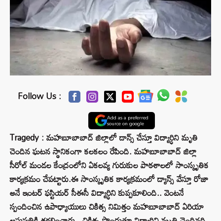
Follow Us :
Add as a preferred
source on google
Tragedy : మహబూబాబాద్ జిల్లాలో డాన్స్ చేస్తూ విద్యార్ధిని మృతి
చెందిన ఘటన స్థానికంగా కలకలం రేపింది. మహబూబాబాద్ జిల్లా
సీరోల్ మండల కేంద్రంలోని ఏకలవ్య గురుకుల పాఠశాలలో సాంస్కృతిక
కార్యక్రమం చేపట్టారు.ఈ సాంస్కృతిక కార్యక్రమంలో డ్యాన్స్ వేస్తూ రోజా
అనే ఇంటర్ ఫస్టియర్ సీఈసీ విద్యార్ధిని కుప్పకూలింది.. వెంటనే
స్పందించిన ఉపాధ్యాయులు చికిత్స నిమిత్తం మహబూబాబాద్ ఏరియా
ఆసుపత్రికి తరలించారు.. చికిత్స పొందుతూ విద్యార్ధిని మృతి చెందినది..