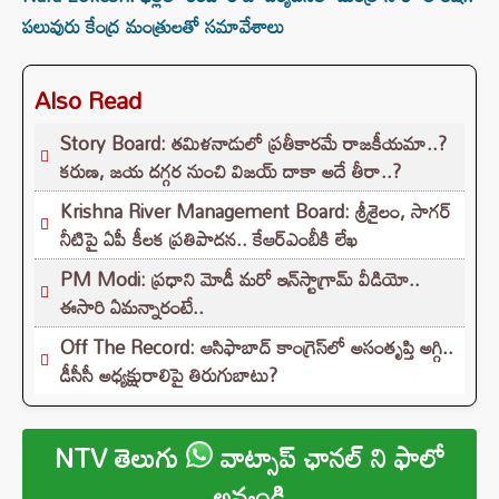
పలువురు కేంద్ర మంత్రులతో సమావేశాలు
Also Read
Story Board: తమిళనాడులో ప్రతీకారమే రాజకీయమా..?
కరుణ, జయ దగ్గర నుంచి విజయ్ దాకా అదే తీరా..?
Krishna River Management Board: శ్రీశైలం, సాగర్
నీటిపై ఏపీ కీలక ప్రతిపాదన.. కేఆర్ఎంబీకి లేఖ
PM Modi: ప్రధాని మోడీ మరో ఇన్‌స్టాగ్రామ్ వీడియో..
ఈసారి ఏమన్నారంటే..
Off The Record: ఆసిఫాబాద్ కాంగ్రెస్‌లో అసంతృప్తి అగ్గి..
డీసీసీ అధ్యక్షురాలిపై తిరుగుబాటు?
NTV తెలుగు
వాట్సాప్ ఛానల్ ని ఫాలో
అవ్వండి