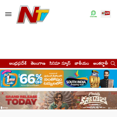
ఆంధ్రప్రదేశ్
తెలంగాణ
సినిమా న్యూస్
జాతీయం
అంతర్జాతీయం