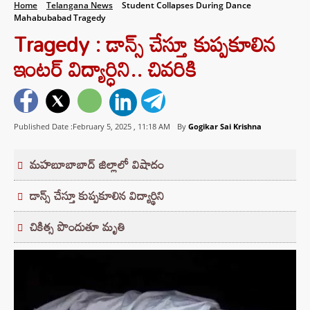
Home
Telangana News
Student Collapses During Dance
Mahabubabad Tragedy
Tragedy : డాన్స్ చేస్తూ కుప్పకూలిన
ఇంటర్‌ విద్యార్ధిని.. చివరికి
Published Date :February 5, 2025 ,
11:18 AM
By
Gogikar Sai Krishna
మహబూబాబాద్ జిల్లాలో విషాదం
డాన్స్‌ చేస్తూ కుప్పకూలిన విద్యార్థిని
చికిత్స పొందుతూ మృతి