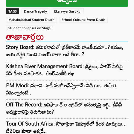
TAGS
Dance Tragedy
Ekalavya Gurukul
Mahabubabad Student Death
School Cultural Event Death
Student Collapses on Stage
తాజావార్తలు
Story Board: తమిళనాడులో ప్రతీకారమే రాజకీయమా..? కరుణ,
జయ దగ్గర నుంచి విజయ్ దాకా అదే తీరా..?
Krishna River Management Board: శ్రీశైలం, సాగర్ నీటిపై
ఏపీ కీలక ప్రతిపాదన.. కేఆర్ఎంబీకి లేఖ
PM Modi: ప్రధాని మోడీ మరో ఇన్‌స్టాగ్రామ్ వీడియో.. ఈసారి
ఏమన్నారంటే..
Off The Record: ఆసిఫాబాద్ కాంగ్రెస్‌లో అసంతృప్తి అగ్గి.. డీసీసీ
అధ్యక్షురాలిపై తిరుగుబాటు?
Tour Of South Africa: సౌతాఫ్రికా షెడ్యూల్‌లో కీలక మార్పులు..
టీ20లు కూడా అక్కడే..