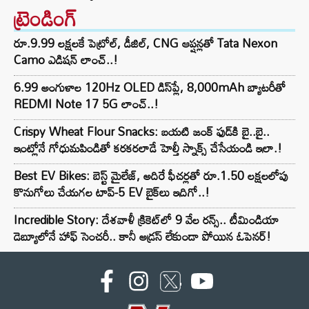
ట్రెండింగ్‌
రూ.9.99 లక్షలకే పెట్రోల్, డీజిల్, CNG ఆప్షన్లతో Tata Nexon
Camo ఎడిషన్ లాంచ్..!
6.99 అంగుళాల 120Hz OLED డిస్‌ప్లే, 8,000mAh బ్యాటరీతో
REDMI Note 17 5G లాంచ్..!
Crispy Wheat Flour Snacks: బయటి జంక్ ఫుడ్‌కి బై..బై..
ఇంట్లోనే గోధుమపిండితో కరకరలాడే హెల్తీ స్నాక్స్ చేసేయండి ఇలా.!
Best EV Bikes: బెస్ట్ మైలేజ్, అదిరే ఫీచర్లతో రూ.1.50 లక్షలలోపు
కొనుగోలు చేయగల టాప్-5 EV బైక్‌లు ఇదిగో..!
Incredible Story: దేశవాళీ క్రికెట్‌లో 9 వేల రన్స్.. టీమిండియా
డెబ్యూలోనే హాఫ్ సెంచరీ.. కానీ అడ్రస్ లేకుండా పోయిన ఓపెనర్!