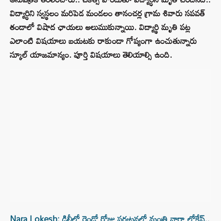
విద్యార్ధిని స్వస్థలం మరిపెడ మండలం తానంచర్ల గ్రామ శివారు సపవత్
తండాలో విషాద ఛాయలు అలుముకున్నాయి. విద్యార్థి మృతి పట్ల
ఎలాంటి విషయాలు బయటకు రాకుండా గోప్యంగా ఉంచుతున్నారు
స్కూల్ యాజమాన్యం. పూర్తి విషయాలు తెలియాల్సి ఉంది.
Nara Lokesh: ఢిల్లీలో రెండో రోజు పర్యటనలో మంత్రి నారా లోకేష్..