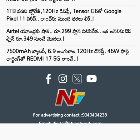
1TB వరకు స్టోరేజ్,120Hz డిస్‌ప్లే, Tensor G6తో Google
Pixel 11 సిరీస్.. లాంచ్⁭కు ముందే ధరలు లీక్.!
Airtel యూజర్లకు షాక్.. రూ.299 ప్లాన్ నిలిపివేత.. ఇక అన్‌లిమిటెడ్
ప్లాన్ రూ.349 నుంచే మొదలు.!
7500mAh బ్యాటరీ, 6.9 అంగుళాల 120Hz డిస్‌ప్లే, 45W ఫాస్ట్
ఛార్జింగ్‌తో REDMI 17 5G లాంచ్..!
For advertising contact :9949494238
Email: digital@ntvnetwork.com
Copyright © 2000 - 2026 - NTV