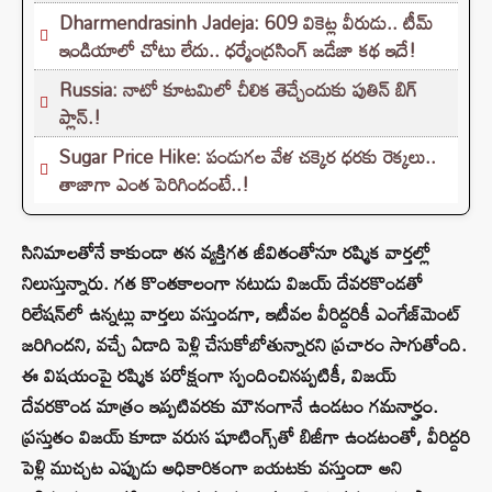
Dharmendrasinh Jadeja: 609 వికెట్ల వీరుడు.. టీమ్
ఇండియాలో చోటు లేదు.. ధర్మేంద్రసింగ్ జడేజా కథ ఇదే!
Russia: నాటో కూటమిలో చీలిక తెచ్చేందుకు పుతిన్ బిగ్
ప్లాన్.!
Sugar Price Hike: పండుగల వేళ చక్కెర ధరకు రెక్కలు..
తాజాగా ఎంత పెరిగిందంటే..!
సినిమాలతోనే కాకుండా తన వ్యక్తిగత జీవితంతోనూ రష్మిక వార్తల్లో
నిలుస్తున్నారు. గత కొంతకాలంగా నటుడు విజయ్ దేవరకొండతో
రిలేషన్‌లో ఉన్నట్లు వార్తలు వస్తుండగా, ఇటీవల వీరిద్దరికీ ఎంగేజ్‌మెంట్
జరిగిందని, వచ్చే ఏడాది పెళ్లి చేసుకోబోతున్నారని ప్రచారం సాగుతోంది.
ఈ విషయంపై రష్మిక పరోక్షంగా స్పందించినప్పటికీ, విజయ్
దేవరకొండ మాత్రం ఇప్పటివరకు మౌనంగానే ఉండటం గమనార్హం.
ప్రస్తుతం విజయ్ కూడా వరుస షూటింగ్స్‌తో బిజీగా ఉండటంతో, వీరిద్దరి
పెళ్లి ముచ్చట ఎప్పుడు అధికారికంగా బయటకు వస్తుందా అని