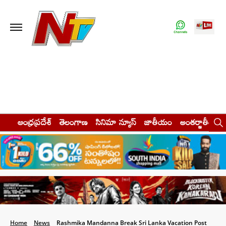
ఆంధ్రప్రదేశ్
తెలంగాణ
సినిమా న్యూస్
జాతీయం
అంతర్జాతీయం
Home
News
Rashmika Mandanna Break Sri Lanka Vacation Post