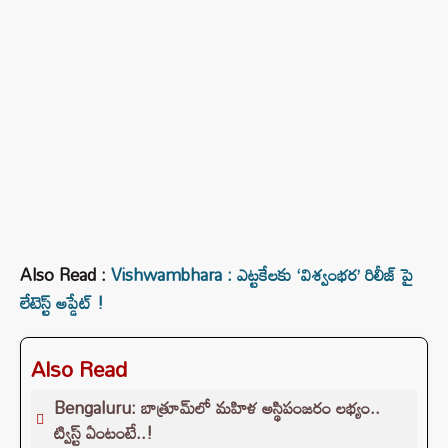
Also Read :
Vishwambhara : ఎట్టకేలకు ‘విశ్వంభర’ రిలీజ్ పై
లేటెస్ట్ అప్డేట్ !
Also Read
Bengaluru: బాత్రూమ్‌లో మహిళ అస్థిపంజరం లభ్యం..
ట్విస్ట్ ఏంటంటే..!