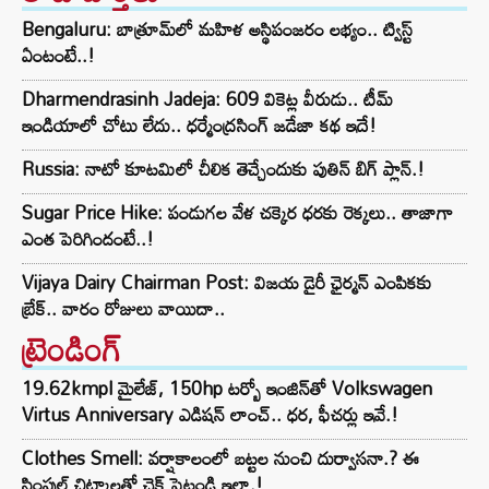
Bengaluru: బాత్రూమ్‌లో మహిళ అస్థిపంజరం లభ్యం.. ట్విస్ట్
ఏంటంటే..!
Dharmendrasinh Jadeja: 609 వికెట్ల వీరుడు.. టీమ్
ఇండియాలో చోటు లేదు.. ధర్మేంద్రసింగ్ జడేజా కథ ఇదే!
Russia: నాటో కూటమిలో చీలిక తెచ్చేందుకు పుతిన్ బిగ్ ప్లాన్.!
Sugar Price Hike: పండుగల వేళ చక్కెర ధరకు రెక్కలు.. తాజాగా
ఎంత పెరిగిందంటే..!
Vijaya Dairy Chairman Post: విజయ డైరీ ఛైర్మన్ ఎంపికకు
బ్రేక్.. వారం రోజులు వాయిదా..
ట్రెండింగ్‌
19.62kmpl మైలేజ్, 150hp టర్బో ఇంజిన్‌తో Volkswagen
Virtus Anniversary ఎడిషన్ లాంచ్.. ధర, ఫీచర్లు ఇవే.!
Clothes Smell: వర్షాకాలంలో బట్టల నుంచి దుర్వాసనా.? ఈ
సింపుల్ చిట్కాలతో చెక్ పెట్టండి ఇలా.!