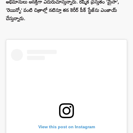
అభిమానులు ఆసక్తిగా ఎదురుచూస్తున్నారు. రష్మిక ప్రస్తుతం ‘మైసా’,
‘రెయిన్బో’ వంటి చిత్రాల్లో నటిస్తూ తన కెరీర్ పీక్ స్టేజ్‌ను ఎంజాయ్
చేస్తున్నారు.
View this post on Instagram