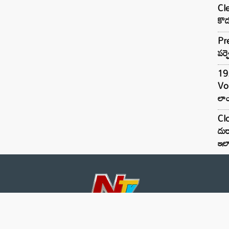
Cle
కొడ
Pre
పర్ఫ
19.
Vo
లాం
Clo
దుర
ఇల