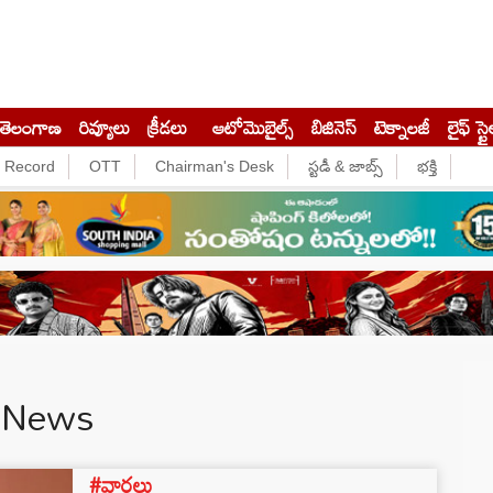
తెలంగాణ
రివ్యూలు
క్రీడలు
ఆటోమొబైల్స్
బిజినెస్‌
టెక్నాలజీ
లైఫ్ స్టై
e Record
OTT
Chairman's Desk
స్టడీ & జాబ్స్
భక్తి
n News
#వార్తలు