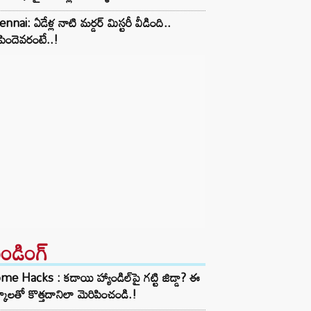
nnai: ఏడేళ్ల నాటి మర్డర్ మిస్టరీ వీడింది..
ిందెవరంటే..!
రెండింగ్‌
e Hacks : కడాయి హ్యాండిల్‌పై గట్టి జిడ్డా? ఈ
్కాలతో కొత్తదానిలా మెరిపించండి.!