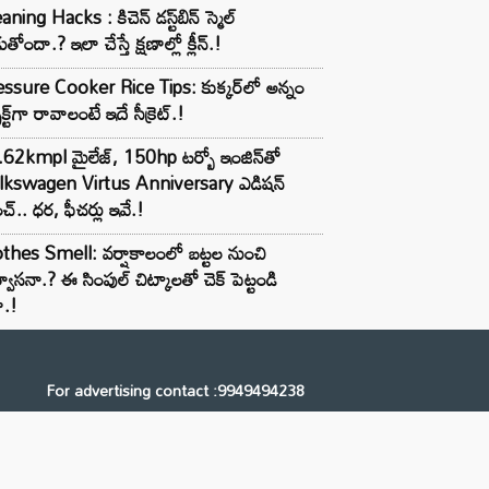
aning Hacks : కిచెన్ డస్ట్‌బిన్ స్మెల్
ుతోందా.? ఇలా చేస్తే క్షణాల్లో క్లీన్.!
ssure Cooker Rice Tips: కుక్కర్‌లో అన్నం
ెక్ట్‌గా రావాలంటే ఇదే సీక్రెట్.!
62kmpl మైలేజ్, 150hp టర్బో ఇంజిన్‌తో
lkswagen Virtus Anniversary ఎడిషన్
చ్.. ధర, ఫీచర్లు ఇవే.!
thes Smell: వర్షాకాలంలో బట్టల నుంచి
్వాసనా.? ఈ సింపుల్ చిట్కాలతో చెక్ పెట్టండి
ా.!
For advertising contact :9949494238
Email: digital@ntvnetwork.com