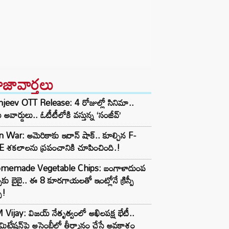
ాజావార్తలు
jeev OTT Release: 4 రోజుల్లో సినిమా..
 అవార్డులు.. ఓటీటీలోకి వస్తున్న ‘సంజీవ్’
n War: అమెరికాకు ఇరాన్ షాక్.. కూల్చిన F-
 శకలాలను ప్రపంచానికి చూపించింది.!
memade Vegetable Chips: బంగాళాదుంప
్స్‌కు బైబై.. ఈ 8 కూరగాయలతో ఇంట్లోనే క్రిస్పీ
స్!
Vijay: విజయ్ నేతృత్వంలో అఖిలపక్ష భేటీ..
ిమిటేషన్‌పై అసెంబ్లీలో తీర్మానం చేసే అవకాశం