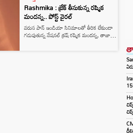
Rashmika : బ్రేక్ తీసుకున్న రష్మిక
మందన్న.. పోస్ట్ వైరల్
వరుస పాన్ ఇండియా సినిమాలతో తీరిక లేకుండా
గడుపుతున్న నేషనల్ క్రష్ రష్మిక మందన్న, తాజాగా
తన బిజీ షెడ్యూల్ నుంచి చిన్న బ్రేక్ తీసుకున్నారు.
త
కేవలం రెండు రోజుల సెలవు దొరకడం తో, తన బెస్ట్
ఫ్రెండ్స్ మరియు నటి వర్షా బొల్లమ్మతో కలిసి శ్రీలంక
San
వెకేషన్‌కు వెళ్లారు. అక్కడ అందమైన ప్రకృతి ఒడిలో
ఏడు
గడుపుతున్న ఫోటోలను సోషల్ మీడియాలో షేర్
Ira
చేస్తూ.. ‘ఈ రెండు రోజులు నాకు చాలా స్పెషల్, ఈ
15E
మూమెంట్స్ మమ్మల్ని…
Ho
చిప
చిప్
CM 
డీల