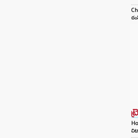
Che
చంప
ట్
Hom
చిట