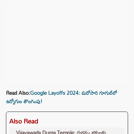
Read Also:
Google Layoffs 2024: మరోసారి గూగుల్‌లో
ఉద్యోగుల తొలగింపు!
Also Read
Vijayawada Durga Temple: దుర్గమ్మ భక్తులకు