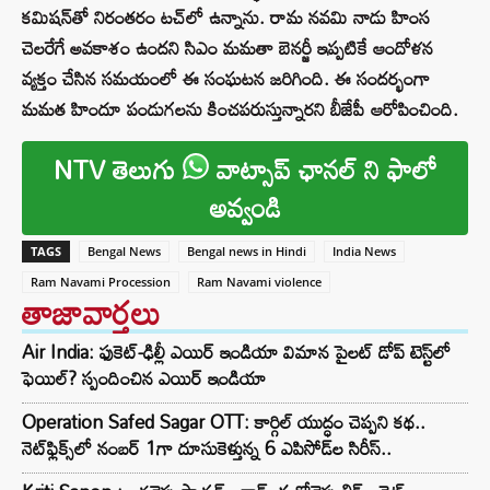
కమిషన్‌తో నిరంతరం టచ్‌లో ఉన్నాను. రామ నవమి నాడు హింస
చెలరేగే అవకాశం ఉందని సిఎం మమతా బెనర్జీ ఇప్పటికే ఆందోళన
వ్యక్తం చేసిన సమయంలో ఈ సంఘటన జరిగింది. ఈ సందర్భంగా
మమత హిందూ పండుగలను కించపరుస్తున్నారని బీజేపీ ఆరోపించింది.
NTV తెలుగు
వాట్సాప్ ఛానల్ ని ఫాలో
అవ్వండి
TAGS
Bengal News
Bengal news in Hindi
India News
Ram Navami Procession
Ram Navami violence
తాజావార్తలు
Air India: ఫుకెట్-ఢిల్లీ ఎయిర్ ఇండియా విమాన పైలట్ డోప్ టెస్ట్‌లో
ఫెయిల్? స్పందించిన ఎయిర్ ఇండియా
Operation Safed Sagar OTT: కార్గిల్ యుద్ధం చెప్పని కథ..
నెట్‌ఫ్లిక్స్‌లో నంబర్ 1గా దూసుకెళ్తున్న 6 ఎపిసోడ్‌ల సిరీస్..