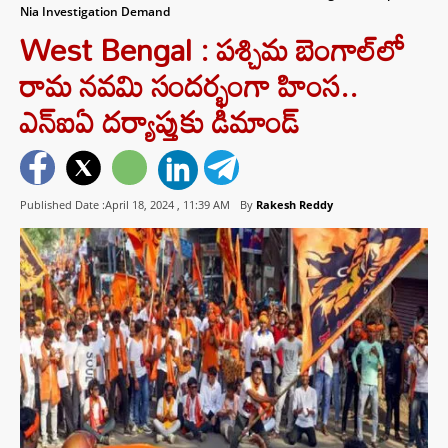
Nia Investigation Demand
West Bengal : పశ్చిమ బెంగాల్‌లో
రామ నవమి సందర్భంగా హింస..
ఎన్ఐఏ దర్యాప్తుకు డిమాండ్
Published Date :April 18, 2024 ,
11:39 AM
By
Rakesh Reddy