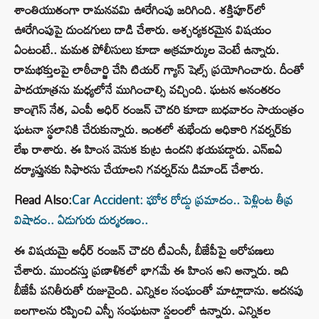
శాంతియుతంగా రామనవమి ఊరేగింపు జరిగింది. శక్తిపూర్‌లో
ఊరేగింపుపై దుండగులు దాడి చేశారు. ఆశ్చర్యకరమైన విషయం
ఏంటంటే.. మమత పోలీసులు కూడా అక్రమార్కుల వెంటే ఉన్నారు.
రామభక్తులపై లాఠీచార్జి చేసి టియర్ గ్యాస్ షెల్స్ ప్రయోగించారు. దీంతో
పాదయాత్రను మధ్యలోనే ముగించాల్సి వచ్చింది. ఘటన అనంతరం
కాంగ్రెస్‌ నేత, ఎంపీ అధిర్‌ రంజన్‌ చౌదరి కూడా బుధవారం సాయంత్రం
ఘటనా స్థలానికి చేరుకున్నారు. ఇంతలో శుభేందు అధికారి గవర్నర్‌కు
లేఖ రాశారు. ఈ హింస వెనుక కుట్ర ఉందని భయపడ్డారు. ఎన్ఐఏ
దర్యాప్తునకు సిఫారసు చేయాలని గవర్నర్‌ను డిమాండ్‌ చేశారు.
Read Also:
Car Accident: ఘోర రోడ్డు ప్రమాదం.. పెళ్లింట తీవ్ర
విషాదం.. ఏడుగురు దుర్మరణం..
ఈ విషయమై అధీర్ రంజన్ చౌదరి టీఎంసీ, బీజేపీపై ఆరోపణలు
చేశారు. ముందస్తు ప్రణాళికలో భాగమే ఈ హింస అని అన్నారు. ఇది
బీజేపీ పనితీరుతో రుజువైంది. ఎన్నికల సంఘంతో మాట్లాడాను. అదనపు
బలగాలను రప్పించి ఎస్పీ సంఘటనా స్థలంలో ఉన్నారు. ఎన్నికల