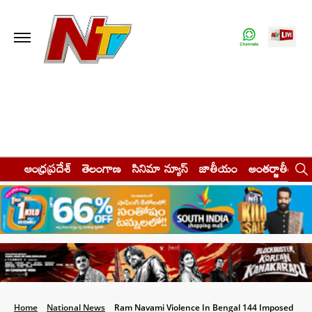
ఆంధ్రప్రదేశ్
తెలంగాణ
సినిమా న్యూస్
జాతీయం
అంతర్జాతీయం
Home
National News
Ram Navami Violence In Bengal 144 Imposed