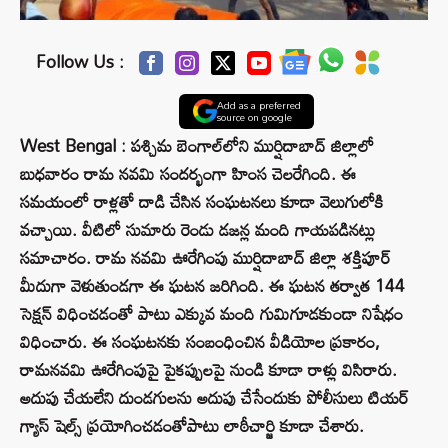
Follow Us :
Add as a preferred
source on google
West Bengal : పశ్చిమ బెంగాల్‌లోని ముర్షిదాబాద్ జిల్లాలో
బుధవారం రామ నవమి సందర్భంగా హింస చెలరేగింది. ఈ
సమయంలో రాళ్లతో దాడి చేసిన సంఘటనలు కూడా వెలుగులోకి
వచ్చాయి. వీటిలో సుమారు రెండు డజన్ల మంది గాయపడినట్లు
సమాచారం. రామ నవమి ఊరేగింపు ముర్షిదాబాద్ జిల్లా శక్తిపూర్
మీదుగా వెళుతుండగా ఈ ఘటన జరిగింది. ఈ ఘటన తర్వాత 144
సెక్షన్‌ విధించడంతో పాటు ఎక్కువ మంది గుమిగూడకుండా నిషేధం
విధించారు. ఈ సంఘటనకు సంబంధించిన వీడియోల ప్రకారం,
రామనవమి ఊరేగింపుపై పైకప్పులపై నుండి కూడా రాళ్లు విసిరారు.
అదుపు చేయలేని దుండగులను అదుపు చేసేందుకు పోలీసులు టియర్
గ్యాస్ షెల్స్ ప్రయోగించడంతోపాటు లాఠీచార్జి కూడా చేశారు.