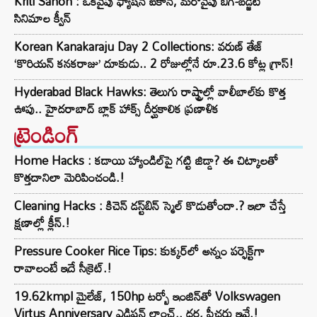
Kriti Sanon : ఒకవైపు ఫ్యాషన్ ఐకాన్, మరోవైపు బిగ్-బడ్జెట్
సినిమాల క్వీన్
Korean Kanakaraju Day 2 Collections: వరుణ్ తేజ్
‘కొరియన్ కనకరాజు’ దూకుడు.. 2 రోజుల్లోనే రూ.23.6 కోట్ల గ్రాస్!
Hyderabad Black Hawks: తెలుగు రాష్ట్రాల్లో వాలీబాల్‌కు కొత్త
ఊపు.. హైదరాబాద్ బ్లాక్ హాక్స్ దీర్ఘకాలిక ప్రణాళిక
ట్రెండింగ్‌
Home Hacks : కడాయి హ్యాండిల్‌పై గట్టి జిడ్డా? ఈ చిట్కాలతో
కొత్తదానిలా మెరిపించండి.!
Cleaning Hacks : కిచెన్ డస్ట్‌బిన్ స్మెల్ కొడుతోందా.? ఇలా చేస్తే
క్షణాల్లో క్లీన్.!
Pressure Cooker Rice Tips: కుక్కర్‌లో అన్నం పర్ఫెక్ట్‌గా
రావాలంటే ఇదే సీక్రెట్.!
19.62kmpl మైలేజ్, 150hp టర్బో ఇంజిన్‌తో Volkswagen
Virtus Anniversary ఎడిషన్ లాంచ్.. ధర, ఫీచర్లు ఇవే.!