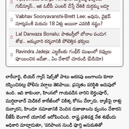
గుడ్‌న్యూస్.. ఇక ఓటీపీ ఎంటర్ చేస్తే చేతికి దుర్గమ్మ లడ్డూ
Vaibhav Sooryavanshi-Brett Lee: అవును, వైభవ్
సూర్యవంశీ వయసు 18 ఏళ్లు అయినా ఎవరికి నష్టం?
Lal Darwaza Bonalu: పాతబస్తీలో బోనాల పండుగ
శోభ.. అమ్మవారి దర్శనానికి పోటెత్తిన భక్తులు
Ravindra Jadeja: ఎట్టకేలకు గంభీర్ ముఖంలో నవ్వులు
పూయించిన జడేజా.. ఏం చేశాడో చూడండి (వీడియో)
లాఠీచార్జి, టియర్ గ్యాస్ షెల్స్‌తో పాటు అదనపు బలగాలను కూడా
రప్పించినట్లు పోలీసు వర్గాలు తెలిపాయి. ప్రస్తుతం పరిస్థితి అదుపులో
ఉంది. ఇది కాకుండా, హింసలో గాయపడిన వారిని బెర్హంపూర్,
ముర్షిదాబాద్ మెడికల్ కాలేజీలలో చికిత్స కోసం చేర్చారు. ర్యాలీపై రాళ్లు
రువ్వారని, హిందూ సమాజానికి చెందిన దుకాణాలను ధ్వంసం చేశారని
బీజేపీ బెంగాల్ యూనిట్ ఆరోపించింది. రాష్ట్ర ప్రతిపక్ష నేత శుభేందు
అధికారి మాట్లాడుతూ, ‘పరిపాలన నుండి పూర్తి అనుమతితో