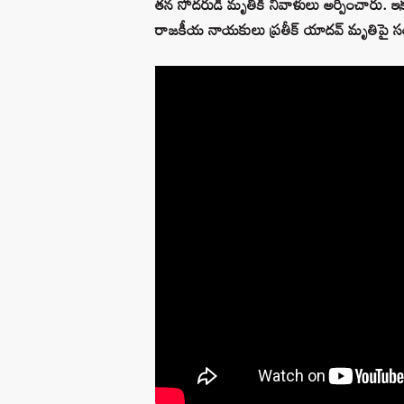
తన సోదరుడి మృతికి నివాళులు అర్పించారు. ఇక 
రాజకీయ నాయకులు ప్రతీక్ యాదవ్ మృతిపై స