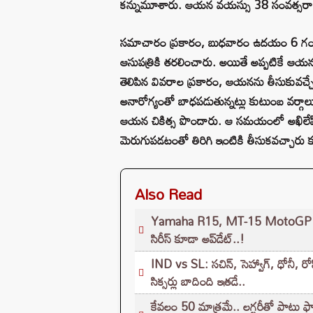
కన్నుమూశారు. ఆయన వయస్సు 38 సంవత్సరాలు. 
సమాచారం ప్రకారం, బుధవారం ఉదయం 6 గంటల స
ఆసుపత్రికి తరలించారు. అయితే అప్పటికే ఆయన ప్ర
తెలిపిన వివరాల ప్రకారం, ఆయనను తీసుకువచ్చ
అనారోగ్యంతో బాధపడుతున్నట్లు కుటుంబ వర్గాలు వ
ఆయన చికిత్స పొందారు. ఆ సమయంలో అఖిలేష
మెరుగుపడటంతో తిరిగి ఇంటికి తీసుకవచ్చారు 
Also Read
Yamaha R15, MT-15 MotoGP ఎడిషన్ బ
సిరీస్ కూడా అప్‌డేట్..!
IND vs SL: సచిన్, సెహ్వాగ్, ధోనీ, రోహి
సిక్సర్లు బాదింది ఇతడే..
కేవలం 50 మాత్రమే.. లగ్జరీతో పాటు