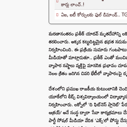
కార్లు లాంచ్.!
ఏఐ, ఐటీ కోర్సులకు ఫుల్ డిమాండ్.. T
మరణానంతరం ప్రతీక్ యాదవ్ మృతదేహాన్ని లక్నోల
తరలించారు. అక్కడ కట్టుదిట్టమైన భద్రత నడుమ వ
నిర్వహించింది. ఈ ప్రక్రియ సుమారు గంటపాటు
మీడియాతో మాట్లాడుతూ.. ప్రతీక్ ఎంతో మంచివాడ
వ్యాపార నష్టాలు వ్యక్తిపై మానసిక ప్రభావం చూ
నెలల క్రితం జరిగిన చివరి భేటీలో వ్యాపారంపై దృష
దేశంలోని ప్రముఖ రాజకీయ కుటుంబానికి చెంది
యూకేలోని లీడ్స్ విశ్వవిద్యాలయంలో విద్యాభ్యా
నిర్వహించారు. లక్నోలో ‘ది ఫిట్‌నెస్ ప్లానెట్’
ఆశ్రయ్’ అనే సంస్థ ద్వారా సేవా కార్యక్రమాలు చే
పార్టీ సోషల్ మీడియా వేదిక ‘ఎక్స్’లో పోస్ట