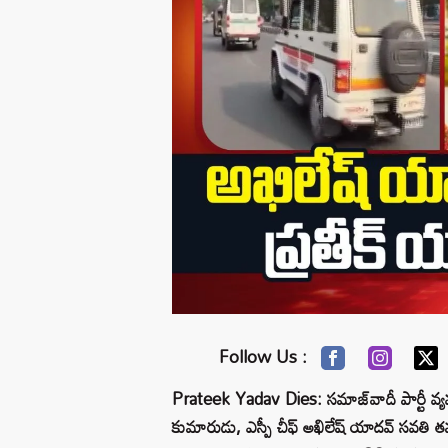
Follow Us :
Prateek Yadav Dies: సమాజ్‌వాదీ పార్టీ వ్
కుమారుడు, ఎస్పీ చీఫ్ అఖిలేష్ యాదవ్ సవతి 