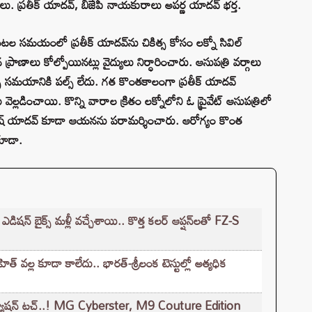
ప్రతీక్ యాదవ్, బీజేపీ నాయకురాలు అపర్ణ యాదవ్ భర్త.
మయంలో ప్రతీక్ యాదవ్‌ను చికిత్స కోసం లక్నో సివిల్
ాణాలు కోల్పోయినట్లు వైద్యులు నిర్ధారించారు. ఆసుపత్రి వర్గాలు
ే సమయానికి పల్స్ లేదు. గత కొంతకాలంగా ప్రతీక్ యాదవ్
ెల్లడించాయి. కొన్ని వారాల క్రితం లక్నోలోని ఓ ప్రైవేట్ ఆసుపత్రిలో
్ యాదవ్ కూడా ఆయనను పరామర్శించారు. ఆరోగ్యం కొంత
కూడా.
ైక్స్ మళ్లీ వచ్చేశాయి.. కొత్త కలర్ ఆప్షన్‌లతో FZ-S
త్‌ వల్ల కూడా కాలేదు.. భారత్-శ్రీలంక టెస్టుల్లో అత్యధిక
 ఫ్యాషన్ టచ్..! MG Cyberster, M9 Couture Edition