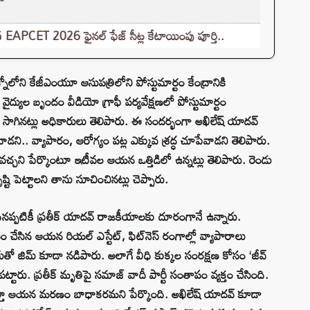
G EAPCET 2026 ఫైనల్ ఫేజ్ సీట్ల కేటాయింపు పూర్తి..
ోని కేజీఎంయూ ఆసుపత్రిలోని పోస్టుమార్టం కేంద్రానికి
ైద్యుల బృందం వీడియో గ్రాఫీ పర్యవేక్షణలో పోస్టుమార్టం
 సాగినట్లు అధికారులు తెలిపారు. ఈ సందర్భంగా అఖిలేష్ యాదవ్
ని.. వ్యాపారం, ఆరోగ్యం పట్ల ఎక్కువ శ్రద్ధ చూపేవాడని తెలిపారు.
పవచ్చని పేర్కొంటూ ఇటీవల ఆయన ఒత్తిడిలో ఉన్నట్లు తెలిపారు. రెండు
్టి పెట్టాలని తాను సూచించినట్లు చెప్పారు.
నప్పటికీ ప్రతీక్ యాదవ్ రాజకీయాలకు దూరంగానే ఉన్నారు.
సం చేసిన ఆయన రియల్ ఎస్టేట్, ఫిట్‌నెస్ రంగాల్లో వ్యాపారాలు
 పేరుతో జిమ్ కూడా నడిపారు. అలాగే వీధి కుక్కల సంరక్షణ కోసం ‘జీవ్
పట్టారు. ప్రతీక్ మృతిపై సమాజ్ వాదీ పార్టీ సంతాపం వ్యక్తం చేసింది.
ు చేస్తూ ఆయన మరణం బాధాకరమని పేర్కొంది. అఖిలేష్ యాదవ్ కూడా