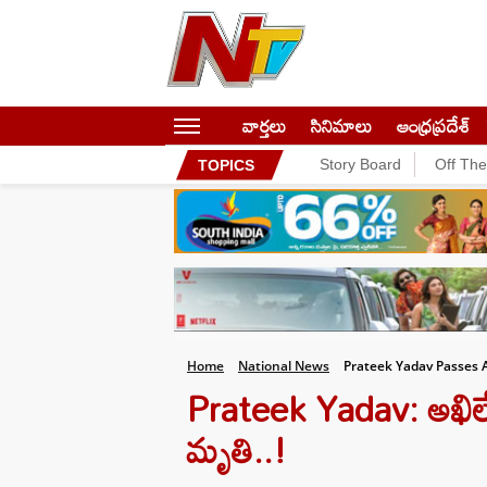
వార్తలు
సినిమాలు
ఆంధ్రప్రదేశ్
Story Board
Off Th
TOPICS
Home
National News
Prateek Yadav Passes 
Prateek Yadav: అఖిలే
మృతి..!