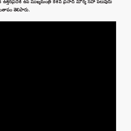
ఉత్తరప్రదేశ్ ఉప ముఖ్యమంత్రి కేశవ్ ప్రసాద్ మౌర్య సహా పలువురు
ంతాపం తెలిపారు.