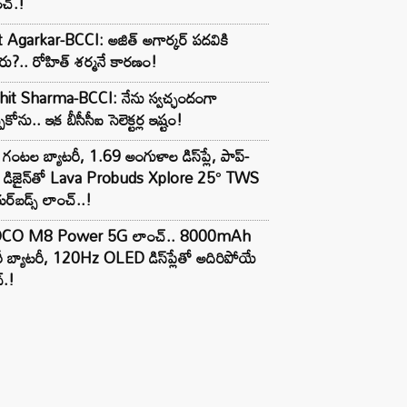
చ్.!
t Agarkar-BCCI: అజిత్ అగార్కర్ పదవికి
ు?.. రోహిత్ శర్మనే కారణం!
hit Sharma-BCCI: నేను స్వచ్ఛందంగా
పుకోను.. ఇక బీసీసీఐ సెలెక్టర్ల ఇష్టం!
గంటల బ్యాటరీ, 1.69 అంగుళాల డిస్‌ప్లే, పాప్-
్ డిజైన్‌తో Lava Probuds Xplore 25° TWS
్‌బడ్స్ లాంచ్..!
CO M8 Power 5G లాంచ్.. 8000mAh
ీ బ్యాటరీ, 120Hz OLED డిస్‌ప్లేతో అదిరిపోయే
్.!