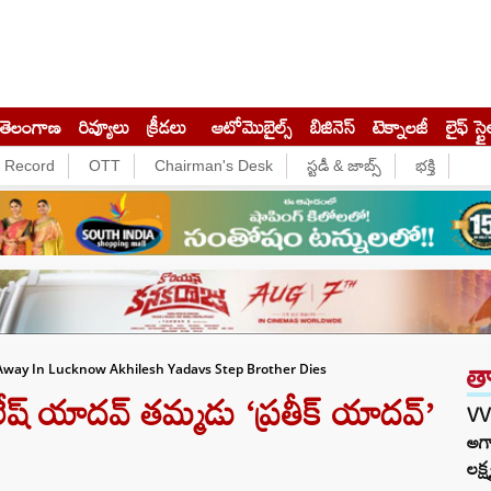
తెలంగాణ
రివ్యూలు
క్రీడలు
ఆటోమొబైల్స్
బిజినెస్‌
టెక్నాలజీ
లైఫ్ స్టై
e Record
OTT
Chairman's Desk
స్టడీ & జాబ్స్
భక్తి
త
Away In Lucknow Akhilesh Yadavs Step Brother Dies
ష్ యాదవ్ తమ్మడు ‘ప్రతీక్ యాదవ్’
VV
అగా
లక్ష