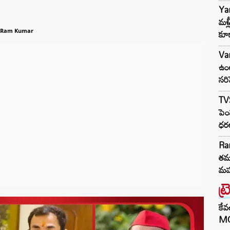
Ya
మళ్
కూడ
 Ram Kumar
Var
ఉంట
సరి
TV
పెం
ధర
Ra
తమక
మహ
ట్
కేవ
MG