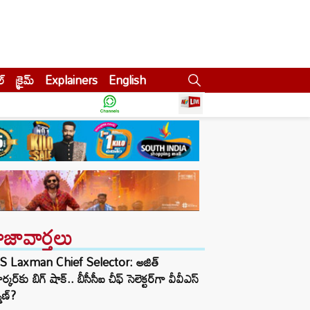
ల్
క్రైమ్
Explainers
English
ాజావార్తలు
S Laxman Chief Selector: అజిత్
ర్కర్‌కు బిగ్ షాక్.. బీసీసీఐ చీఫ్ సెలెక్టర్‌గా వీవీఎస్
్మణ్?