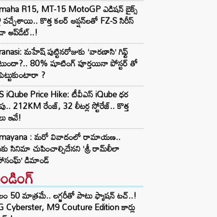
maha R15, MT-15 MotoGP ఎడిషన్ బైక్స్
లీ వచ్చేశాయి.. కొత్త కలర్ ఆప్షన్‌లతో FZ-S సిరీస్
ా అప్‌డేట్..!
anasi: మహేష్ పుట్టినరోజుకు ‘వారణాసి’ గిఫ్ట్
ుందా?.. 80% షూటింగ్ పూర్తయినా పోస్టర్ తో
పెట్టుకుంటారా ?
S iQube Price Hike: టీవీఎస్ iQube ధర
పు.. 212KM రేంజ్, 32 లీటర్ల స్టోరేజ్.. కొత్త
లు ఇవే!
mayana : మరో వివాదంలో రామాయణ..
ు సినిమా చుపించాల్సిదేనని ‘శ్రీ రామ్‌లీలా
ాసంఘ్‌’ డిమాండ్
రెండింగ్‌
లం 50 మాత్రమే.. లగ్జరీతో పాటు ఫ్యాషన్ టచ్..!
 Cyberster, M9 Couture Edition కార్లు