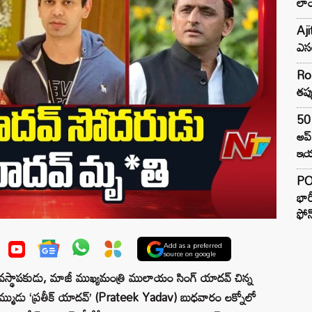
లాం
Aji
ఎసర
Ro
తప్
50 
అప
ఇయర
PO
భార
ఫోన
Add as a preferred
source on google
యవస్థాపకుడు, మాజీ ముఖ్యమంత్రి ములాయం సింగ్ యాదవ్ చిన్న
తమ్ముడు ‘ప్రతీక్ యాదవ్’ (Prateek Yadav) బుధవారం లక్నోలో