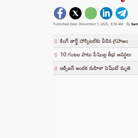
Published Date :November 7, 2025 ,
8:36 AM
By
Sam
కింగ్ జార్జ్ హాస్పిటల్‌కు వీడిన గ్రహణం
10 గంటల పాటు పేషెంట్ల తీవ్ర అవస్థలు
ఆక్సిజన్ అందక మహిళా పెషేంట్ మృతి