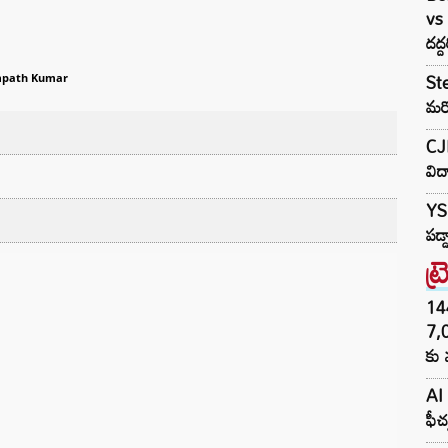
vs 
దద్ద
Ste
path Kumar
మరో
CJ
విద
YS 
పడ్
ట్
144H
7,
కు 
AI 
ఫీచ