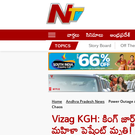
వార్తలు
సినిమాలు
ఆంధ్రప్రదేశ్
Story Board
Off Th
TOPICS
Home
Andhra Pradesh News
Power Outage A
Chaos
Vizag KGH: కింగ్ జార్జ్
మహిళా పెషేంట్ మృతి!