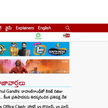
ల్
క్రైమ్
Explainers
English
ాజావార్తలు
ul Gandhi: రాహుల్‌గాంధీతో కిరణ్ రిజిజు
ీ.. కీలక ప్రతిపాదనను తిరస్కరించిన ప్రతిపక్ష నేత
 Office Clash: హారర్ vs రొమాన్స్ vs మాస్