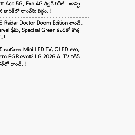
tt Ace 5G, Evo 4G డిజైన్ రివీల్.. ఆగస్టు
 భారత్‌లో లాంచ్‌కు సిద్ధం..!
S Raider Doctor Doom Edition లాంచ్..
vel థీమ్, Spectral Green కలర్‌తో కొత్త
ల్..!
5 అంగుళాల Mini LED TV, OLED evo,
cro RGB evoతో LG 2026 AI TV సిరీస్
త్‌లో లాంచ్..!