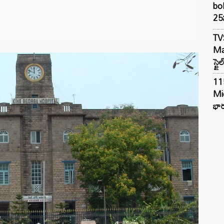
bol
25న
TV
Mar
స్టై
11
Mi
భార