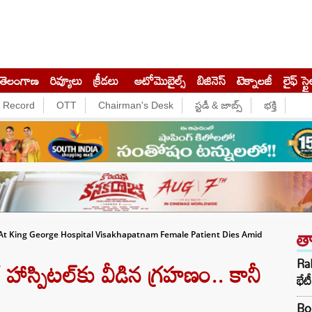
తెలంగాణ
రివ్యూలు
క్రీడలు
ఆటోమొబైల్స్
బిజినెస్‌
టెక్నాలజీ
లైఫ్ స్టై
e Record
OTT
Chairman's Desk
స్టడీ & జాబ్స్
భక్తి
త
t King George Hospital Visakhapatnam Female Patient Dies Amid
 హాస్పిటల్‌కు వీడిన గ్రహణం.. కానీ
Rah
భేట
Box