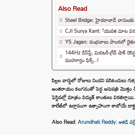
Also Read
Steel Bridge: హైదరాబాద్ వాసులకు శుభవ
CJI Surya Kant: "యువత మాట వినండి"..
YS Jagan: చంద్రబాబు పాలనలో రైతులు రోడ
144Hz డిస్‌ప్లే, మిలిటరీ-గ్రేడ్ షాక
ముహూర్తం ఫిక్స్..!
పిల్లల వార్డులో రోజులు నిండని పసికందులు గుక్క
అంతరాయం కలగడంతో పెద్ద ఆసుపత్రి మొత్తం చీకట
ఫెస్టివల్లో మాత్రం విద్యుత్ కాంతులు విరజిల్లా
కాలేజీలో ఉల్లాసంగా ఉత్సాహంగా కాబోయే డాక్ట
Also Read:
Arundhati Reddy: అతడి వల్లే వన