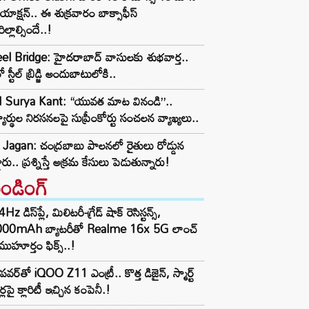
యాక్షన్.. ఈ శుక్రవారం బాక్సాఫీస్
రిల్లాల్సిందే..!
el Bridge: హైదరాబాద్ వాసులకు శుభవార్త..
 స్టీల్ బ్రిడ్జి అందుబాటులోకి..
I Surya Kant: “యువత మాట వినండి”..
్యార్థుల నిరసనలపై సుప్రీంకోర్టు సంచలన వ్యాఖ్యలు..
Jagan: చంద్రబాబు పాలనలో రైతులు రోడ్డున
డారు.. ప్రశ్నిస్తే అక్రమ కేసులు పెడుతున్నారు!
రెండింగ్‌
z డిస్‌ప్లే, మిలిటరీ-గ్రేడ్ షాక్ రెసిస్టన్స్,
000mAh బ్యాటరీతో Realme 16x 5G లాంచ్
ముహూర్తం ఫిక్స్..!
పవర్‌తో iQOO Z11 ఎంట్రీ.. కొత్త డిజైన్, స్మార్ట్
ర్లపై క్లారిటీ ఇచ్చిన కంపెనీ.!