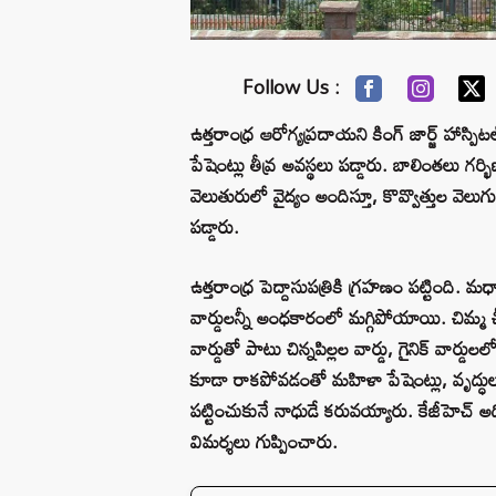
Follow Us :
ఉత్తరాంధ్ర ఆరోగ్యప్రదాయని కింగ్ జార్జ్ హా
పేషెంట్లు తీవ్ర అవస్థలు పడ్డారు. బాలింతలు గర్
వెలుతురులో వైద్యం అందిస్తూ, కొవ్వొత్తుల వెలుగ
పడ్డారు.
ఉత్తరాంధ్ర పెద్దాసుపత్రికి గ్రహణం పట్టింది. 
వార్డులన్నీ అంధకారంలో మగ్గిపోయాయి. చిమ్మ చ
వార్డుతో పాటు చిన్నపిల్లల వార్డు, గైనిక్ వా
కూడా రాకపోవడంతో మహిళా పేషెంట్లు, వృద్ధులు
పట్టించుకునే నాధుడే కరువయ్యారు. కేజీహెచ్ అ
విమర్శలు గుప్పించారు.