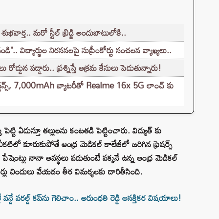
ార్త.. మరో స్టీల్ బ్రిడ్జి అందుబాటులోకి..
 విద్యార్థుల నిరసనలపై సుప్రీంకోర్టు సంచలన వ్యాఖ్యలు..
్డున పడ్డారు.. ప్రశ్నిస్తే అక్రమ కేసులు పెడుతున్నారు!
్ రెసిస్టన్స్, 7,000mAh బ్యాటరీతో Realme 16x 5G లాంచ్ కు
 పెట్టి ఏడుస్తూ తల్లులను కంటతడి పెట్టించారు. విద్యుత్ కు
ిలో కూరుకుపోతే ఆంధ్ర మెడికల్ కాలేజీలో జరిగిన ఫ్రెషర్స్
యి. పేషెంట్లు నానా అవస్థలు పడుతుంటే పక్కనే ఉన్న ఆంధ్ర మెడికల్
ర్లు చిందులు వేయడం తీర విమర్శలకు దారితీసింది.
్డే వరల్డ్‌ కప్‌ను గెలిచాం.. అరుంధతి రెడ్డి ఆసక్తికర విషయాలు!