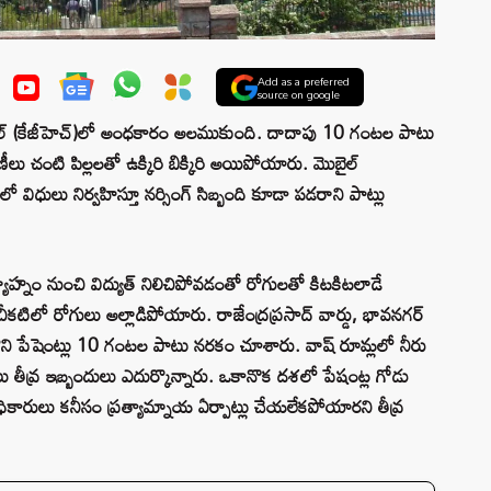
Add as a preferred
source on google
స్పిటల్‌ (కేజీహెచ్)లో అంధకారం అలముకుంది. దాదాపు 10 గంటల పాటు
భిణీలు చంటి పిల్లలతో ఉక్కిరి బిక్కిరి అయిపోయారు. మొబైల్
ులో విధులు నిర్వహిస్తూ నర్సింగ్ సిబ్బంది కూడా పడరాని పాట్లు
మధ్యాహ్నం నుంచి విద్యుత్ నిలిచిపోవడంతో రోగులతో కిటకిటలాడే
ీకటిలో రోగులు అల్లాడిపోయారు. రాజేంద్రప్రసాద్ వార్డు, భావనగర్
ర్డులలోని పేషెంట్లు 10 గంటల పాటు నరకం చూశారు. వాష్ రూమ్లలో నీరు
 తీవ్ర ఇబ్బందులు ఎదుర్కొన్నారు. ఒకానొక దశలో పేషంట్ల గోడు
ధికారులు కనీసం ప్రత్యామ్నాయ ఏర్పాట్లు చేయలేకపోయారని తీవ్ర