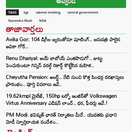
అవ్వండి
TAGS
bjp
cabinet meeting
central government
Narendra Modi
NDA
తాజావార్తలు
Avika Gor: 104 డిగ్రీల జ్వరంతోనూ షూటింగ్.. ఆసుపత్రి పాలైన
అవికా గోర్..
Renu Dhariyal: అయ్ బాబోయ్ ఎంతపొడుగో.. జుట్టు
పెంచుకుంటూ గిన్నిస్ వరల్డ్ రికార్డ్ కొట్టేసిన మహిళ..
Cheyutha Pension: అలర్ట్.. నేటి నుంచి కొత్త పింఛన్ల దరఖాస్తులు
ప్రారంభం.. పూర్తి వివరాలు ఇవే..
19.62kmpl మైలేజ్, 150hp టర్బో ఇంజిన్‌తో Volkswagen
Virtus Anniversary ఎడిషన్ లాంచ్.. ధర, ఫీచర్లు ఇవే.!
PM Modi: భవిష్యత్ భారత్ నిర్మాతలు మీరే.. యువతకు ప్రధాని
మోడీ స్ఫూర్తిదాయక సందేశం..