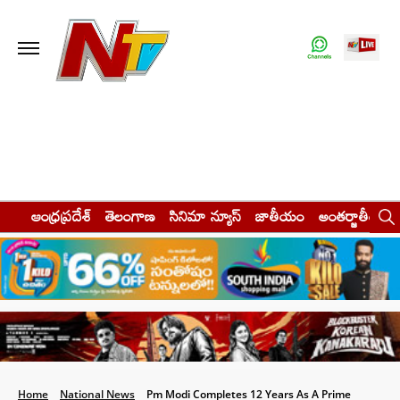
ఆంధ్రప్రదేశ్
తెలంగాణ
సినిమా న్యూస్
జాతీయం
అంతర్జాతీయం
Home
National News
Pm Modi Completes 12 Years As A Prime