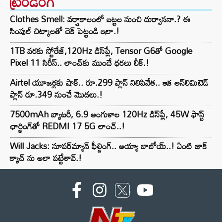
ట్రెండింగ్‌
Clothes Smell: వర్షాకాలంలో బట్టల నుంచి దుర్వాసనా.? ఈ
సింపుల్ చిట్కాలతో చెక్ పెట్టండి ఇలా.!
1TB వరకు స్టోరేజ్,120Hz డిస్‌ప్లే, Tensor G6తో Google
Pixel 11 సిరీస్.. లాంచ్⁭కు ముందే ధరలు లీక్.!
Airtel యూజర్లకు షాక్.. రూ.299 ప్లాన్ నిలిపివేత.. ఇక అన్‌లిమిటెడ్
ప్లాన్ రూ.349 నుంచే మొదలు.!
7500mAh బ్యాటరీ, 6.9 అంగుళాల 120Hz డిస్‌ప్లే, 45W ఫాస్ట్
ఛార్జింగ్‌తో REDMI 17 5G లాంచ్..!
Will Jacks: సూపర్‌మ్యాన్ ఫీల్డింగ్.. అయ్యా బాబోయ్..! ఏంటి జాక్
క్యాచ్ ను అలా పట్టేశావ్.!