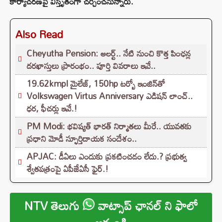
కార్యాచరణపై విస్తృతంగా చర్చించనున్నారు.
Also Read
Cheyutha Pension: అలర్ట్.. నేటి నుంచి కొత్త పింఛన్ల
దరఖాస్తులు ప్రారంభం.. పూర్తి వివరాలు ఇవే..
19.62kmpl మైలేజ్, 150hp టర్బో ఇంజిన్‌తో
Volkswagen Virtus Anniversary ఎడిషన్ లాంచ్..
ధర, ఫీచర్లు ఇవే.!
PM Modi: భవిష్యత్ భారత్ నిర్మాతలు మీరే.. యువతకు
ప్రధాని మోడీ స్ఫూర్తిదాయక సందేశం..
APJAC: డీఏలు ఎందుకు ప్రకటించడం లేదు.? ప్రభుత్వ
శ్వేతపత్రంపై ఏపీజేఏసీ ఫైర్.!
NTV తెలుగు
వాట్సాప్ ఛానల్ ని ఫాలో