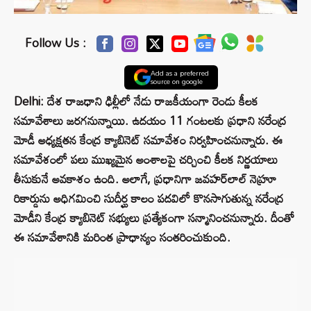
Follow Us :
Add as a preferred
source on google
Delhi: దేశ రాజధాని ఢిల్లీలో నేడు రాజకీయంగా రెండు కీలక
సమావేశాలు జరగనున్నాయి. ఉదయం 11 గంటలకు ప్రధాని నరేంద్ర
మోడీ అధ్యక్షతన కేంద్ర క్యాబినెట్ సమావేశం నిర్వహించనున్నారు. ఈ
సమావేశంలో పలు ముఖ్యమైన అంశాలపై చర్చించి కీలక నిర్ణయాలు
తీసుకునే అవకాశం ఉంది. అలాగే, ప్రధానిగా జవహర్‌లాల్ నెహ్రూ
రికార్డును అధిగమించి సుదీర్ఘ కాలం పదవిలో కొనసాగుతున్న నరేంద్ర
మోడీని కేంద్ర క్యాబినెట్ సభ్యులు ప్రత్యేకంగా సన్మానించనున్నారు. దీంతో
ఈ సమావేశానికి మరింత ప్రాధాన్యం సంతరించుకుంది.