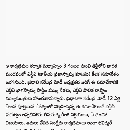
ఆ కార్యక్రమం తర్వాత మధ్యాహ్నం 3 గంటల నుంచి ఢిల్లీలోని భారత
మండపంలో ఎన్డీఏ (జాతీయ ప్రజాస్వామ్య కూటమి) కీలక సమావేశం
జరగనుంది. ప్రధాని నరేంద్ర మోడీ అధ్యక్షతన జరిగే ఈ సమావేశానికి
ఎన్డీఏ భాగస్వామ్య పార్టీల ముఖ్య నేతలు, ఎన్డీఏ పాలిత రాష్ట్రాల
ముఖ్యమంత్రులు హాజరుకానున్నారు. ప్రధానిగా నరేంద్ర మోడీ 12 ఏళ్ల
పాలన పూర్తయిన నేపథ్యంలో నిర్వహిస్తున్న ఈ సమావేశంలో ఎన్డీఏ
ప్రభుత్వం ఇప్పటివరకు తీసుకున్న కీలక నిర్ణయాలు, సాధించిన
విజయాలు, అమలు చేసిన సంక్షేమ కార్యక్రమాలు ఇంకా భవిష్యత్