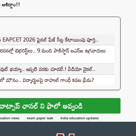
 ఆశిద్దాం!!
G EAPCET 2026 ఫైనల్ ఫేజ్ సీట్ల కేటాయింపు పూర్తి..
లో టెర్రరిస్ట్‌లు.. 9 మంది పాకిస్థాన్ ఐఎస్ఐ ఉగ్రవాదులు
ుట్ భయ్యా.. ఇప్పటి వరకు చూడలే.! వీడియో వైరల్..
లో మౌనం.. విద్యార్థులపై రాహుల్ గాంధీ కపట ప్రేమ?
వాట్సాప్ ఛానల్ ని ఫాలో అవ్వండి
cation news
exam paper leak
India education updates