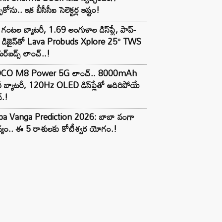
పుకోను.. ఇక బీసీసీఐ సెలెక్టర్ల ఇష్టం!
గంటల బ్యాటరీ, 1.69 అంగుళాల డిస్‌ప్లే, పాప్-
్ డిజైన్‌తో Lava Probuds Xplore 25° TWS
్‌బడ్స్ లాంచ్..!
CO M8 Power 5G లాంచ్.. 8000mAh
ీ బ్యాటరీ, 120Hz OLED డిస్‌ప్లేతో అదిరిపోయే
్.!
ba Vanga Prediction 2026: బాబా వంగా
్యం.. ఈ 5 రాశులకు కోటీశ్వర యోగం.!