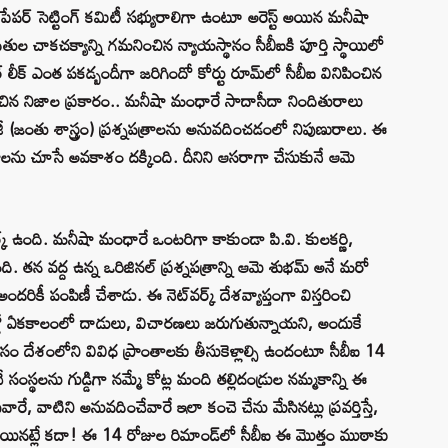
పర్ సెట్టింగ్ కమిటీ సభ్యురాలిగా ఉంటూ అరెస్ట్ అయిన మనీషా
ితుల చాకచక్యాన్ని గమనించిన న్యాయస్థానం సీబీఐకి పూర్తి స్థాయిలో
లీక్ ఎంత పకడ్బందీగా జరిగిందో కోర్టు రూమ్‌లో సీబీఐ వినిపించిన
లడించిన నిజాల ప్రకారం.. మనీషా మంధారే సాదాసీదా నిందితురాలు
జీ (జంతు శాస్త్రం) ప్రశ్నపత్రాలను అనువదించడంలో నిపుణురాలు. ఈ
రాలను చూసే అవకాశం దక్కింది. దీనిని ఆసరాగా చేసుకునే ఆమె
్క్ ఉంది. మనీషా మంధారే ఒంటరిగా కాకుండా పి.వి. కులకర్ణి,
ి. తన వద్ద ఉన్న ఒరిజినల్ ప్రశ్నపత్రాన్ని ఆమె శుభమ్ అనే మరో
ికీ పంపిణీ చేశాడు. ఈ నెట్‌వర్క్ దేశవ్యాప్తంగా విస్తరించి
ల్లో ఏకకాలంలో దాడులు, విచారణలు జరుగుతున్నాయని, అందుకే
దేశంలోని వివిధ ప్రాంతాలకు తీసుకెళ్లాల్సి ఉందంటూ సీబీఐ 14
చే సంస్థలను గుడ్డిగా నమ్మే కోట్ల మంది తల్లిదండ్రుల నమ్మకాన్ని ఈ
ే, వాటిని అనువదించేవారే ఇలా కంచె చేను మేసినట్లు ప్రవర్తిస్తే,
డుపోయినట్లే కదా! ఈ 14 రోజుల రిమాండ్‌లో సీబీఐ ఈ మొత్తం ముఠాకు