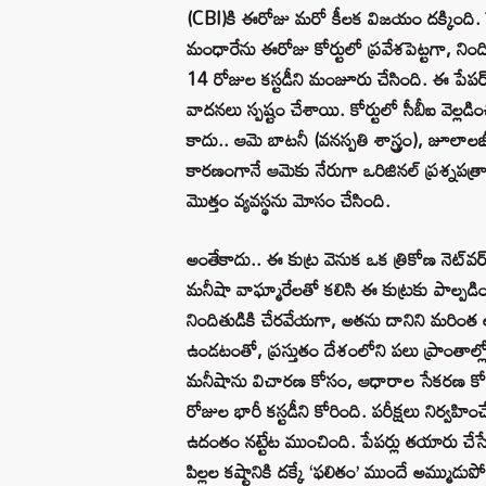
(CBI)కి ఈరోజు మరో కీలక విజయం దక్కింది. పే
మంధారేను ఈరోజు కోర్టులో ప్రవేశపెట్టగా, నింద
14 రోజుల కస్టడీని మంజూరు చేసింది. ఈ పేపర్ 
వాదనలు స్పష్టం చేశాయి. కోర్టులో సీబీఐ వెల్
కాదు.. ఆమె బాటనీ (వనస్పతి శాస్త్రం), జూలాల
కారణంగానే ఆమెకు నేరుగా ఒరిజినల్ ప్రశ్నపత్
మొత్తం వ్యవస్థను మోసం చేసింది.
అంతేకాదు.. ఈ కుట్ర వెనుక ఒక త్రికోణ నెట్‌వర
మనీషా వాఘ్మారేలతో కలిసి ఈ కుట్రకు పాల్పడింద
నిందితుడికి చేరవేయగా, అతను దానిని మరింత అందర
ఉండటంతో, ప్రస్తుతం దేశంలోని పలు ప్రాంతా
మనీషాను విచారణ కోసం, ఆధారాల సేకరణ కోసం 
రోజుల భారీ కస్టడీని కోరింది. పరీక్షలు నిర్వహిం
ఉదంతం నట్టేట ముంచింది. పేపర్లు తయారు చేసేవార
పిల్లల కష్టానికి దక్కే ‘ఫలితం’ ముందే అమ్ము