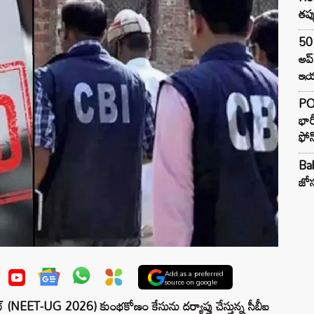
తప్
50 
అప
ఇయర
PO
భార
ఫోన
Ba
జోస
Add as a preferred
source on google
ET-UG 2026) కుంభకోణం కేసును దర్యాప్తు చేస్తున్న సీబీఐ