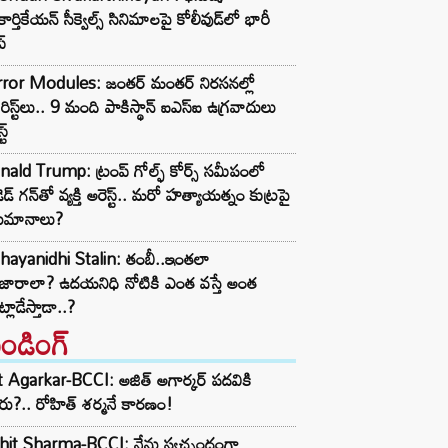
కార్తికేయన్ సీక్వెల్స్ సినిమాలపై కోలీవుడ్‌లో భారీ
్
rror Modules: జంతర్ మంతర్ నిరసనల్లో
్రరిస్ట్‌లు.. 9 మంది పాకిస్థాన్ ఐఎస్ఐ ఉగ్రవాదులు
ట్
ald Trump: ట్రంప్ గోల్ఫ్ కోర్స్ సమీపంలో
ెడ్ గన్‌తో వ్యక్తి అరెస్ట్.. మరో హత్యాయత్నం కుట్రపై
ుమానాలు?
hayanidhi Stalin: తంబీ..ఇంతలా
జారాలా? ఉదయనిధి నోటికి ఎంత వస్తే అంత
్లాడేస్తాడా..?
రెండింగ్‌
t Agarkar-BCCI: అజిత్ అగార్కర్ పదవికి
ు?.. రోహిత్ శర్మనే కారణం!
hit Sharma-BCCI: నేను స్వచ్ఛందంగా