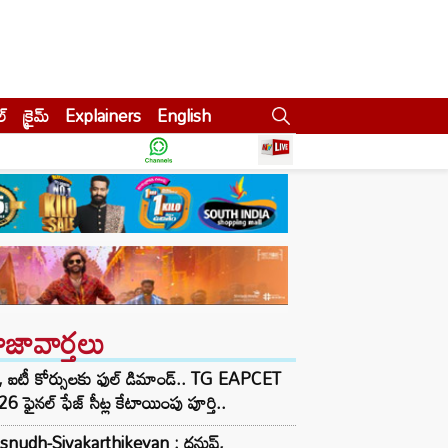
ల్
క్రైమ్
Explainers
English
ాజావార్తలు
 ఐటీ కోర్సులకు ఫుల్ డిమాండ్.. TG EAPCET
6 ఫైనల్ ఫేజ్ సీట్ల కేటాయింపు పూర్తి..
snudh-Sivakarthikeyan : ధనుష్,