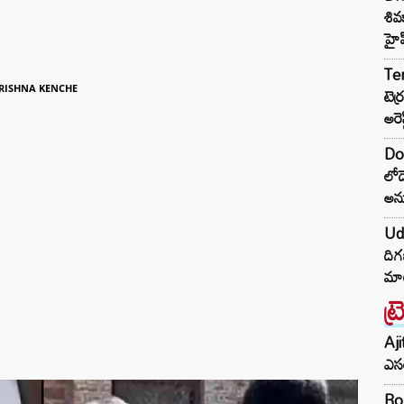
శివ
హైప
Te
టెర
RISHNA KENCHE
అరెస్
Don
లోడ
అన
Ud
దిగ
మాట
ట్
Aji
ఎసర
Ro