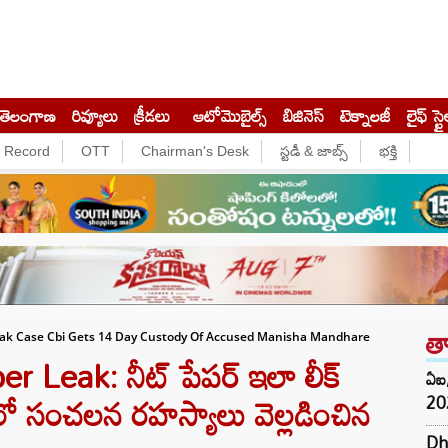
తెలంగాణ
రివ్యూలు
క్రీడలు
ఆటోమొబైల్స్
బిజినెస్‌
టెక్నాలజీ
లైఫ్ స్టై
e Record
OTT
Chairman's Desk
స్టడీ & జాబ్స్
భక్తి
త
ak Case Cbi Gets 14 Day Custody Of Accused Manisha Mandhare
Leak: నీట్ పేపర్ ఇలా లీక్
ఏఐ,
లో సంచలన రహస్యాలు వెల్లడించిన
202
Dh