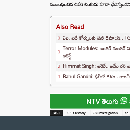
సంబంధించిన చివరి లింకును కూడా ఛేదిస్తుందని
Also Read
ఏఐ, ఐటీ కోర్సులకు ఫుల్ డిమాండ్.. T
Terror Modules: జంతర్ మంతర్ నిరసనల్
అరెస్ట్
Himmat Singh: అరెరే.. ఇదేం రన్ అవ
Rahul Gandhi: ఢిల్లీలో గళం.. రాంచీ
NTV తెలుగు
TAGS
CBI Custody
CBI investigation
edu