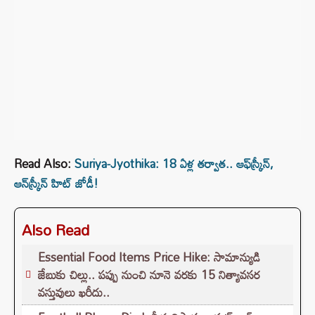
Read Also:
Suriya-Jyothika: 18 ఏళ్ల తర్వాత.. ఆఫ్‌స్క్రీన్‌,
ఆన్‌స్క్రీన్‌ హిట్‌ జోడీ!
Also Read
Essential Food Items Price Hike: సామాన్యుడి
జేబుకు చిల్లు.. పప్పు నుంచి నూనె వరకు 15 నిత్యావసర
వస్తువులు ఖరీదు..