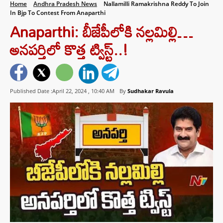
Home
Andhra Pradesh News
Nallamilli Ramakrishna Reddy To Join
In Bjp To Contest From Anaparthi
Anaparthi: బీజేపీలోకి నల్లమిల్లి…
అనపర్తిలో కొత్త ట్విస్ట్..!
Published Date :April 22, 2024 ,
10:40 AM
By
Sudhakar Ravula