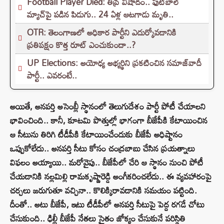
Football Player Died: తీవ్ర విషాదం.. ఫుట్‌బాల్
మ్యాచ్‌పై పడిన పిడుగు.. 24 ఏళ్ల ఆటగాడు మృతి..
OTR: తెలంగాణలో అధికార పార్టీని ఎదుర్కోవడానికి
ప్రతిపక్షం కొత్త రూట్‌ ఎంచుకుందా..?
UP Elections: అయోధ్య అభ్యర్థిని ప్రకటించిన సమాజ్‌వాదీ
పార్టీ.. ఎవరంటే..
అయితే, అనపర్తి అసెంబ్లీ స్థానంలో తెలుగుదేశం పార్టీ పోటీ చేయాలని
భావించింది.. కానీ, కూటమి పొత్తుల్లో భాగంగా బీజేపీకి కేటాయించిన
ఆ సీటును తిరిగి టీడీపీకి కేటాయించేందుకు బీజేపీ అధిష్టానం
ఒప్పుకోలేదు.. అనపర్తి సీటు కోసం చంద్రబాబు చేసిన ప్రయత్నాలు
విఫలం అయ్యాయి.. మరోవైపు.. బీజేపీలో చేరి ఆ స్థానం నుంచి పోటీ
చేయడానికి నల్లమిల్లి రామకృష్ణారెడ్డి అంగీకరించలేదు.. ఈ వ్యవహారంపై
చర్చలు జరుగుతూ వచ్చినా.. కొలిక్కిరావడానికి సమయం పట్టింది.
దీంతో.. అటు బీజేపీ, ఇటు టీడీపీలో అనపర్తి సీటుపై పెద్ద రగడే చోటు
చేసుకుంది.. ఢిల్లీ బీజేపీ నేతలు సైతం జోక్యం చేసుకునే పరిస్థితి