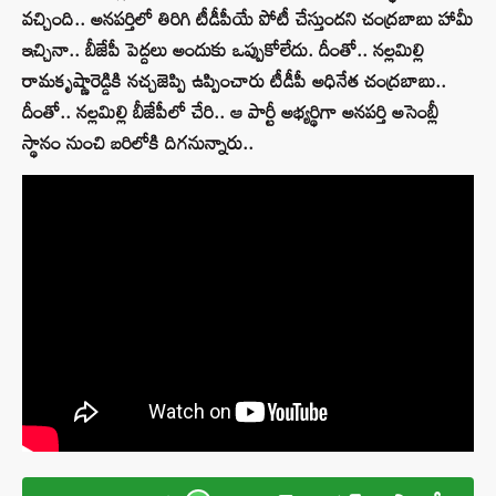
వచ్చింది.. అనపర్తిలో తిరిగి టీడీపీయే పోటీ చేస్తుందని చంద్రబాబు హామీ
ఇచ్చినా.. బీజేపీ పెద్దలు అందుకు ఒప్పుకోలేదు. దీంతో.. నల్లమిల్లి
రామకృష్ణారెడ్డికి నచ్చజెప్పి ఉప్పించారు టీడీపీ అధినేత చంద్రబాబు..
దీంతో.. నల్లమిల్లి బీజేపీలో చేరి.. ఆ పార్టీ అభ్యర్థిగా అనపర్తి అసెంబ్లీ
స్థానం నుంచి బరిలోకి దిగనున్నారు..