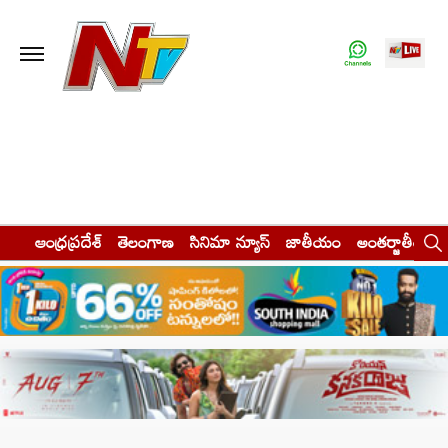
ఆంధ్రప్రదేశ్
తెలంగాణ
సినిమా న్యూస్
జాతీయం
అంతర్జాతీయం