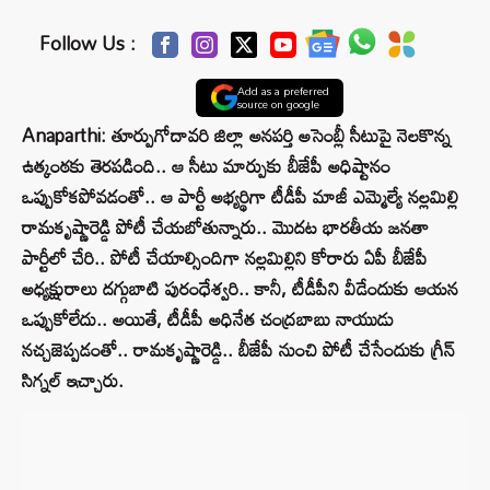
Follow Us :
Add as a preferred
source on google
Anaparthi: తూర్పుగోదావరి జిల్లా అనపర్తి అసెంబ్లీ సీటుపై నెలకొన్న
ఉత్కంఠకు తెరపడింది.. ఆ సీటు మార్పుకు బీజేపీ అధిష్టానం
ఒప్పుకోకపోవడంతో.. ఆ పార్టీ అభ్యర్థిగా టీడీపీ మాజీ ఎమ్మెల్యే నల్లమిల్లి
రామకృష్ణారెడ్డి పోటీ చేయబోతున్నారు.. మొదట భారతీయ జనతా
పార్టీలో చేరి.. పోటీ చేయాల్సిందిగా నల్లమిల్లిని కోరారు ఏపీ బీజేపీ
అధ్యక్షురాలు దగ్గుబాటి పురంధేశ్వరి.. కానీ, టీడీపీని వీడేందుకు ఆయన
ఒప్పుకోలేదు.. అయితే, టీడీపీ అధినేత చంద్రబాబు నాయుడు
నచ్చజెప్పడంతో.. రామకృష్ణారెడ్డి.. బీజేపీ నుంచి పోటీ చేసేందుకు గ్రీన్‌
సిగ్నల్‌ ఇచ్చారు.