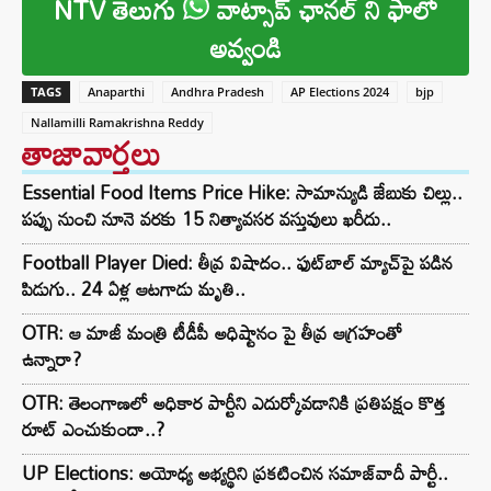
NTV తెలుగు
వాట్సాప్ ఛానల్ ని ఫాలో
అవ్వండి
TAGS
Anaparthi
Andhra Pradesh
AP Elections 2024
bjp
Nallamilli Ramakrishna Reddy
తాజావార్తలు
Essential Food Items Price Hike: సామాన్యుడి జేబుకు చిల్లు..
పప్పు నుంచి నూనె వరకు 15 నిత్యావసర వస్తువులు ఖరీదు..
Football Player Died: తీవ్ర విషాదం.. ఫుట్‌బాల్ మ్యాచ్‌పై పడిన
పిడుగు.. 24 ఏళ్ల ఆటగాడు మృతి..
OTR: ఆ మాజీ మంత్రి టీడీపీ అధిష్టానం పై తీవ్ర ఆగ్రహంతో
ఉన్నారా?
OTR: తెలంగాణలో అధికార పార్టీని ఎదుర్కోవడానికి ప్రతిపక్షం కొత్త
రూట్‌ ఎంచుకుందా..?
UP Elections: అయోధ్య అభ్యర్థిని ప్రకటించిన సమాజ్‌వాదీ పార్టీ..