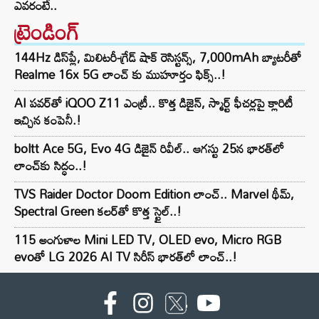
ఎవరంటే..
ట్రెండింగ్‌
144Hz డిస్‌ప్లే, మిలిటరీ-గ్రేడ్ షాక్ రెసిస్టన్స్, 7,000mAh బ్యాటరీతో
Realme 16x 5G లాంచ్ కు ముహూర్తం ఫిక్స్..!
AI పవర్‌తో iQOO Z11 ఎంట్రీ.. కొత్త డిజైన్, స్మార్ట్ ఫీచర్లపై క్లారిటీ
ఇచ్చిన కంపెనీ.!
boltt Ace 5G, Evo 4G డిజైన్ రివీల్.. ఆగస్టు 25న భారత్‌లో
లాంచ్‌కు సిద్ధం..!
TVS Raider Doctor Doom Edition లాంచ్.. Marvel థీమ్,
Spectral Green కలర్‌తో కొత్త స్టైల్..!
115 అంగుళాల Mini LED TV, OLED evo, Micro RGB
evoతో LG 2026 AI TV సిరీస్ భారత్‌లో లాంచ్..!