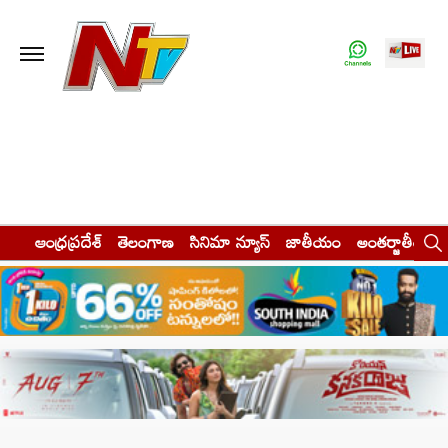
ఆంధ్రప్రదేశ్
తెలంగాణ
సినిమా న్యూస్
జాతీయం
అంతర్జాతీయం