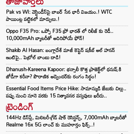
తాజావార్తలు
Pak vs WI: వెస్టిండీస్‌పై బాబర్ సేన భారీ విజయం.! WTC
పాయింట్ల పట్టికలో మార్పులు.!
Oppo F35 Pro: ఒప్పో F35 ప్రో భారత్ లో రిలీజ్ కు రెడీ..
10,000mAh బ్యాటరీతో అదిరిపోయే ఫోన్!
Shakib Al Hasan: బంగ్లాదేశ్ మాజీ కెప్టెన్ షకీబ్ అల్ హసన్
ఇంటిపై.. పెట్రోల్ బాంబు దాడి!
Dhanush-Kareena Kapoor: భన్సాలీ కొత్త ప్రాజెక్ట్‌లో ధనుష్ కి
జోడీగా కరీనా? పౌరాణిక అడ్వెంచర్‌కు రంగం సిద్ధం!
Essential Food Items Price Hike: సామాన్యుడి జేబుకు చిల్లు..
పప్పు నుంచి నూనె వరకు 15 నిత్యావసర వస్తువులు ఖరీదు..
ట్రెండింగ్‌
144Hz డిస్‌ప్లే, మిలిటరీ-గ్రేడ్ షాక్ రెసిస్టన్స్, 7,000mAh బ్యాటరీతో
Realme 16x 5G లాంచ్ కు ముహూర్తం ఫిక్స్..!