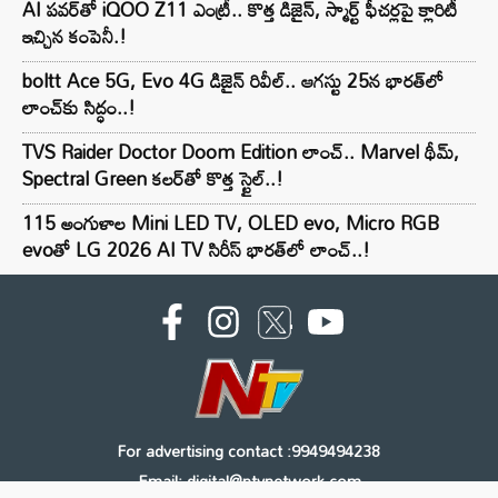
AI పవర్‌తో iQOO Z11 ఎంట్రీ.. కొత్త డిజైన్, స్మార్ట్ ఫీచర్లపై క్లారిటీ
ఇచ్చిన కంపెనీ.!
boltt Ace 5G, Evo 4G డిజైన్ రివీల్.. ఆగస్టు 25న భారత్‌లో
లాంచ్‌కు సిద్ధం..!
TVS Raider Doctor Doom Edition లాంచ్.. Marvel థీమ్,
Spectral Green కలర్‌తో కొత్త స్టైల్..!
115 అంగుళాల Mini LED TV, OLED evo, Micro RGB
evoతో LG 2026 AI TV సిరీస్ భారత్‌లో లాంచ్..!
For advertising contact :9949494238
Email: digital@ntvnetwork.com