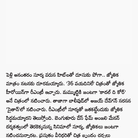
పెళ్లి అనంతరం సూర్య‌ వరుస హిట్‌లతో దూసుకు పోగా.. జ్యోతిక
మాత్రం నటనకు దూరమయ్యారు. ’36 వయదినిలే’ చిత్రంతో జ్యోతిక
హీరోయిన్‌గా రీఎంట్రీ ఇచ్చారు. మమ్ముట్టికి జంటగా ‘కాదల్‌ ది కోర్‌’
అనే చిత్రంలో నటించారు. తాజాగా బాలీవుడ్‌లో అజయ్‌ దేవ్‌గన్‌ సరసన
‘సైతాన్‌’లో నటించారు. రీఎంట్రీలో సూర్య‌తో జతకట్టేందుకు జ్యోతిక
సిద్ధమయ్యారని తెలుస్తోంది. బెంగుళూరు డేస్‌ ఫేమ్‌ అంజలి మేనన్‌
దర్శకత్వంలో తెరకెక్కనున్న సినిమాలో సూర్య‌, జ్యోతికలు జంటగా
నటించనున్నారట. ప్రస్తుతం వీరిద్దరితో చిత్ర బృందం చర్చలు