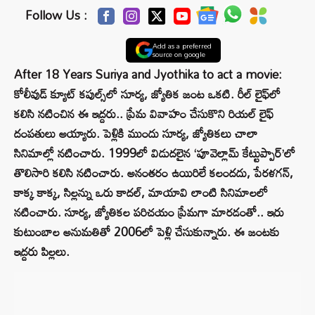
Follow Us :
Add as a preferred
source on google
After 18 Years Suriya and Jyothika to act a movie:
కోలీవుడ్ క్యూట్ క‌పుల్స్‌లో సూర్య‌, జ్యోతిక జంట ఒక‌టి. రీల్ లైఫ్‌లో
కలిసి నటించిన ఈ ఇద్దరు.. ప్రేమ వివాహం చేసుకొని రియల్ లైఫ్
దంపతులు అయ్యారు. పెళ్లికి ముందు సూర్య‌, జ్యోతికలు చాలా
సినిమాల్లో నటించారు. 1999లో విడుదలైన ‘పూవెల్లామ్‌ కేట్టుప్పార్‌’లో
తొలిసారి కలిసి నటించారు. అనంతరం ఉయిరిలే కలందదు, పేరళగన్,
కాక్క కాక్క, సిల్లన్ను ఒరు కాదల్, మాయావి లాంటి సినిమాలలో
నటించారు. సూర్య‌, జ్యోతికల పరిచయం ప్రేమగా మారడంతో.. ఇరు
కుటుంబాల అనుమతితో 2006లో పెళ్లి చేసుకున్నారు. ఈ జంటకు
ఇద్దరు పిల్లలు.