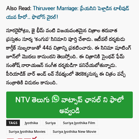
Also Read:
Thiruveer Marriage: ప్రేయసిని పెళ్లాడిన టాలీవుడ్‌
యువ హీరో.. ఫొటోస్ వైరల్!
సూరరైపోట్రు, జై భీమ్‌ వంటి విజయవంతమైన చిత్రాల తరువాత
ప్రస్తుతం సూర్య‌ ‘కంగువ’ సినిమాని పూర్తి చేశాడు. ఇటీవలే దర్శకుడు
కార్తీక్‌ సుబ్బరాజుతో 44వ చిత్రాన్ని ప్రకటించారు. ఈ సినిమా షూటింగ్
జూన్‌లో మొదలు కానుందని తెలుస్తోంది. ఈ చిత్రానికి సైంధవ్‌ ఫేమ్‌
సంతోష్‌ నారాయణన్‌ సంగీత దర్శకుడిగా పనిచేయబోతున్నాడు.
పీరియాడిక్‌ వార్‌ అండ్‌ లవ్‌ నేపథ్యంలో తెరకెక్కనున్న ఈ చిత్రం వచ్చే
సంక్రాతికి విడుదల కానుంది.
NTV తెలుగు
వాట్సాప్ ఛానల్ ని ఫాలో
అవ్వండి
TAGS
Jyothika
Suriya
Suriya Jyothika Film
Suriya Jyothika Movies
Suriya Jyothika New Movie