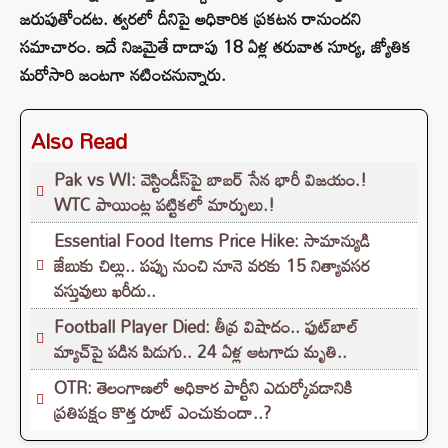
జరుపుతోందట. త్వరలో దీనిపై అధికారిక ప్రకటన రానుందని
సమాచారం. ఇదే నిజమైతే దాదాపు 18 ఏళ్ల తరువాత సూర్య, జ్యోతిక
మరోసారి జంటగా నటించనున్నారు.
Also Read
Pak vs WI: వెస్టిండీస్‌పై బాబర్ సేన భారీ విజయం.!
WTC పాయింట్ల పట్టికలో మార్పులు.!
Essential Food Items Price Hike: సామాన్యుడి
జేబుకు చిల్లు.. పప్పు నుంచి నూనె వరకు 15 నిత్యావసర
వస్తువులు ఖరీదు..
Football Player Died: తీవ్ర విషాదం.. ఫుట్‌బాల్
మ్యాచ్‌పై పడిన పిడుగు.. 24 ఏళ్ల ఆటగాడు మృతి..
OTR: తెలంగాణలో అధికార పార్టీని ఎదుర్కోవడానికి
ప్రతిపక్షం కొత్త రూట్‌ ఎంచుకుందా..?