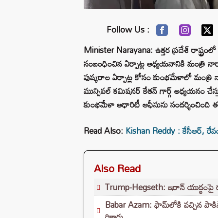
Follow Us :
Minister Narayana: ఉత్తర ప్రదేశ్ రాష్ట్రం
సంబంధించిన ఏర్పాట్ల అధ్యయనానికి మంత్రి నా
పుష్కరాల ఏర్పాట్ల కోసం కుంభమేళాలో మంత్రి 
మున్సిపల్ కమిషనర్ కేతన్ గార్గ్ అధ్యయనం చ
కుంభమేళా అధారిటీ ఆఫీసును సందర్శించింది
Read Also:
Kishan Reddy : కేసీఆర్‌, రేవం
Also Read
Trump-Hegseth: ఇరాన్ యుద్ధంపై రక్షణ
Babar Azam: ఫామ్‌లోకి వచ్చిన పాకిస
రికార్డు..