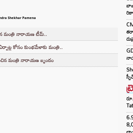
బా
రికా
ndra Shekhar Pamena
CM
తర్
ిన మంత్రి నారాయణ టీమ్..
దుష్
ర్పాట్ల కోసం కుంభమేళాకు మంత్రి..
GD
నా
ేకరించిన మంత్రి నారాయణ బృందం
Sh
స్ప
ట్
రూ.
Ta
6.
8,
లాం