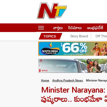
వార్తలు
సినిమాలు
ఆంధ్రప్రదేశ్
Story Board
Off Th
TOPICS
Home
Andhra Pradesh News
Minister Naray
Minister Narayana: 
పుష్కరాలు.. కుంభమేళా ఏ