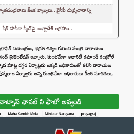
చంద్రబాబు కీలక వ్యాఖ్యలు.. వైసీపీ దుష్ప్రచారాన్ని
్ హసీనా స్పీచ్‌పై బంగ్లాదేశ్ ఆగ్రహం..
 ట్రాఫిక్ నియంత్రణ, భద్రత చర్యల గురించి మంత్రి నారాయణ
ద్ ప్రెజెంటేషన్ ఇచ్చారు. కుంభమేళా అధారిటీ కమాండ్ కంట్రోల్
నాన ఘాట్ల దగ్గర ఏర్పాట్లను అక్కడి అధికారులతో కలిసి నారాయణ
పుష్కరాల ఏర్పాట్లకు అన్ని కుంభమేళా అధికారులు కీలక సూచనలు,
వాట్సాప్ ఛానల్ ని ఫాలో అవ్వండి
u
Maha Kumbh Mela
Minister Narayana
prayagraj