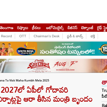
తెలంగాణ
రివ్యూలు
క్రీడలు
ఆటోమొబైల్స్
బిజినెస్‌
టెక్నాలజీ
లైఫ్ స్టై
e Record
OTT
Chairman's Desk
స్టడీ & జాబ్స్
భక్తి
త
ana To Visit Maha Kumbh Mela 2025
2027లో ఏపీలో గోదావరి
Tru
ర్పాట్లపై ఆరా తీసిన మంత్రి బృందం
పీట
Bab