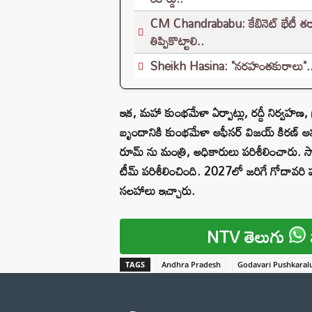
CM Chandrababu: కేబినెట్ భేటీ తర్వాత
తిప్పికొట్టాలి..
Sheikh Hasina: "నరహంతకురాలు".. షేక
ఇక, మహా కుంభమేళా ఏర్పాట్లు, రద్దీ నిర్వహణ,
బృందానికి కుంభమేళా ఆఫీసర్ విజయ్ కిరణ్ ఆనం
రూమ్ ను మంత్రి, అధికారులు పరిశీలించారు. స్
టీమ్ పరిశీలించింది. 2027లో జరిగే గోదావరి 
సలహాలు ఇచ్చారు.
NTV తెలుగు
TAGS
Andhra Pradesh
Godavari Pushkaral