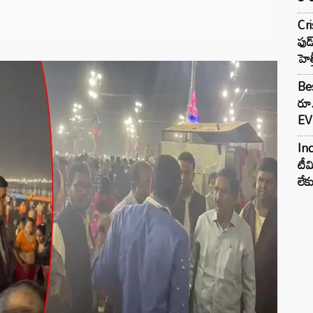
Cr
ఫుడ
హెల
Bes
రూ
EV 
Inc
టీమ
లే