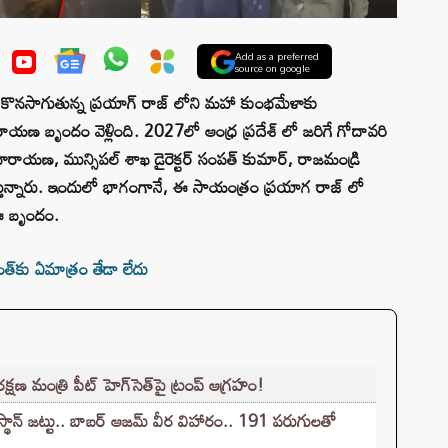
Add as a preferred
source on google
లో కొనసాగుతున్న ప్రయాగ్ రాజ్ లోని మహా కుంభమేళాకు
రాయణ బృందం వెళ్లింది. 2027లో ఆంధ్ర ప్రదేశ్ లో జరిగే గోదావరి
నారాయణ, మున్సిపల్ శాఖ డైరెక్టర్ సంపత్ కుమార్, రాజమండ్రి
ేస్తున్నారు. ఇందులో భాగంగానే, ఈ సాయంత్రం ప్రయాగ రాజ్ లో
 ఈ బృందం.
త్‌కు ఏమాత్రం తేడా లేదు
 మంత్రి పీట్ హెగ్‌సెత్‌‌పై ట్రంప్ ఆగ్రహం!
్థాన్ జట్టు.. బాబర్ ఆజమ్ వీర విహారం.. 191 పరుగులతో