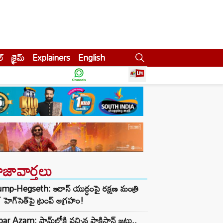
ల్
క్రైమ్
Explainers
English
ాజావార్తలు
mp-Hegseth: ఇరాన్ యుద్ధంపై రక్షణ మంత్రి
్ హెగ్‌సెత్‌‌పై ట్రంప్ ఆగ్రహం!
ar Azam: ఫామ్‌లోకి వచ్చిన పాకిస్థాన్ జట్టు..