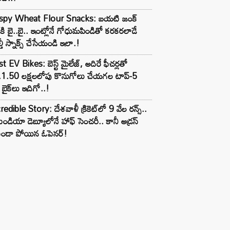
ispy Wheat Flour Snacks: బయటి జంక్
్‌కి బై..బై.. ఇంట్లోనే గోధుమపిండితో కరకరలాడే
్తీ స్నాక్స్ చేసేయండి ఇలా.!
t EV Bikes: బెస్ట్ మైలేజ్, అదిరే ఫీచర్లతో
.1.50 లక్షలలోపు కొనుగోలు చేయగల టాప్-5
బైక్‌లు ఇదిగో..!
redible Story: దేశవాళీ క్రికెట్‌లో 9 వేల రన్స్..
ిండియా డెబ్యూలోనే హాఫ్ సెంచరీ.. కానీ అడ్రస్
కుండా పోయిన ఓపెనర్!