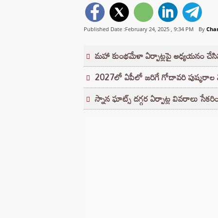
Published Date :February 24, 2025 ,
9:34 PM
By
Cha
మహా కుంభమేళా ఏర్పాట్లపై అధ్యయనం చేస
2027లో ఏపీలో జరిగే గోదావరి పుష్కరాల ఏ
స్నాన ఘాట్స్ దగ్గర ఏర్పాట్ల వివరాలు స