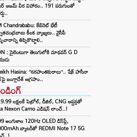
బర్ ఆజమ్ వీర విహారం.. 191 పరుగులతో
ర్డు..
 Chandrababu: కేబినెట్ భేటీ
వాతచంద్రబాబు కీలక వ్యాఖ్యలు.. వైసీపీ
ప్రచారాన్ని తిప్పికొట్టాలి..
N : సైలెంటుగా తెలుగులోకి మాధవన్ G D
యుడు
eikh Hasina: “నరహంతకురాలు”.. షేక్ హసీనా
ీచ్‌పై బంగ్లాదేశ్ ఆగ్రహం..
రెండింగ్‌
9.99 లక్షలకే పెట్రోల్, డీజిల్, CNG ఆప్షన్లతో
ta Nexon Camo ఎడిషన్ లాంచ్..!
99 అంగుళాల 120Hz OLED డిస్‌ప్లే,
000mAh బ్యాటరీతో REDMI Note 17 5G
చ్..!