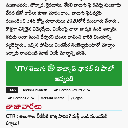
ఉండ్రాజవరం, జొన్నాడ, కైకలూరు, తేతలి నాలుగు ఫ్లై ఓవర్లు మంజూరు
చేసిన జీవో కాపీలు కూడా చూపించాం.. నాలుగు ఫ్లైఓవర్లకు
సంబంధించి 345 కోట్ల రూపాయలు 2020లోనే మంజూరు చేశారు..
కొత్తగా ఎన్నికైన ఎమ్మెల్యేలు, ఎంపీలపై చాలా బాధ్యత ఉంది అన్నారు.
తమకు ఇంకా మంచి చేస్తారని ప్రజలు భావించి వారికి విజయాన్ని
కట్టబెట్టారు.. ఇచ్చిన హామీలు ఎంతమేర నిలబెట్టుకుంటారో చూద్దాం
అన్నారు రాజమండ్రి మాజీ ఎంపీ మార్గాన్ని భరత్.
NTV తెలుగు
వాట్సాప్ ఛానల్ ని ఫాలో
అవ్వండి
TAGS
Andhra Pradesh
AP Election Results 2024
AP Elections 2024
Margani Bharat
ys jagan
తాజావార్తలు
OTR : తెలంగాణ బీజేపీకి కొత్త సారథి? మళ్లీ బండి సంజయ్‌కే
పగ్గాలు!