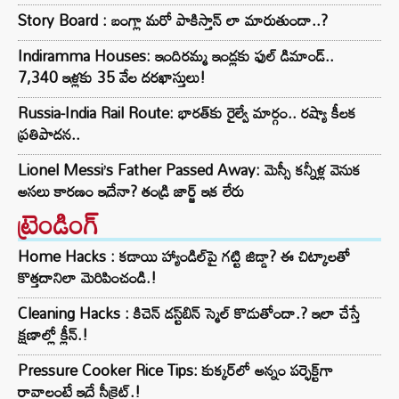
Story Board : బంగ్లా మరో పాకిస్తాన్ లా మారుతుందా..?
Indiramma Houses: ఇందిరమ్మ ఇండ్లకు ఫుల్ డిమాండ్..
7,340 ఇళ్లకు 35 వేల దరఖాస్తులు!
Russia-India Rail Route: భారత్‌కు రైల్వే మార్గం.. రష్యా కీలక
ప్రతిపాదన..
Lionel Messi’s Father Passed Away: మెస్సీ కన్నీళ్ల వెనుక
అసలు కారణం ఇదేనా? తండ్రి జార్జ్ ఇక లేరు
ట్రెండింగ్‌
Home Hacks : కడాయి హ్యాండిల్‌పై గట్టి జిడ్డా? ఈ చిట్కాలతో
కొత్తదానిలా మెరిపించండి.!
Cleaning Hacks : కిచెన్ డస్ట్‌బిన్ స్మెల్ కొడుతోందా.? ఇలా చేస్తే
క్షణాల్లో క్లీన్.!
Pressure Cooker Rice Tips: కుక్కర్‌లో అన్నం పర్ఫెక్ట్‌గా
రావాలంటే ఇదే సీక్రెట్.!