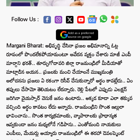
Follow Us :
Add as a preferred
source on google
Margani Bharat: అభివృద్ధి చేసినా ప్రజల అభిమానాన్ని ఓట్ల
రూపంలో పొందలేకపోయామంటూ ఆవేదన వ్యక్తం చేశారు మాజీ ఎంపీ
మార్గాని భరత్‌.. తూర్పుగోదావరి జిల్లా రాజమండ్రిలో మీడియాతో
మాట్లాడిన ఆయన.. ప్రజలకు మంచి చేయాలనే ముఖ్యమంత్రి
ఆలోచనను ప్రజలు ఏ రకంగా రిసీవ్ చేసుకున్నారో అర్థం కావట్లేదు.. ఏం
తప్పులు చేసామో తెలియటం లేదన్నారు. రెల్లి పేటలో ఎప్పుడు ఎలక్షన్
జరిగినా వైయస్సార్ వెనుకే జనం ఉంటారు.. అక్కడ కూడా ఎలా తక్కువ
వచ్చింది అర్థం కావటం లేదు అన్నారు. రాజమండ్రిని సొంత ఇల్లులా
భావించాను.. సొంత కార్యక్రమాలకు, వ్యాపారాలకు ప్రాధాన్యత
ఇవ్వకుండా జనం మధ్యలోనే గడిపాను.. ఎంతోమంది నాయకులు
ఎంపీలు, మేయర్లు అయ్యారు రాజమండ్రిలో ఈ తరహా డెవలప్మెంట్