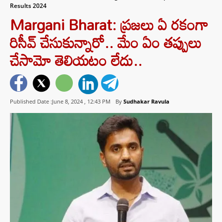
Results 2024
Margani Bharat: ప్రజలు ఏ రకంగా
రిసీవ్ చేసుకున్నారో.. మేం ఏం తప్పులు
చేసామో తెలియటం లేదు..
Published Date :June 8, 2024 ,
12:43 PM
By
Sudhakar Ravula