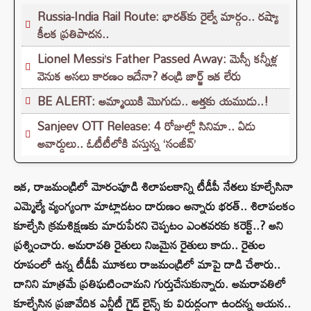
Russia-India Rail Route: భారత్‌కు రైల్వే మార్గం.. రష్యా
కీలక ప్రతిపాదన..
Lionel Messi’s Father Passed Away: మెస్సీ కన్నీళ్ల
వెనుక అసలు కారణం ఇదేనా? తండ్రి జార్జ్ ఇక లేరు
BE ALERT: అమ్మాయికి మొగుడు.. అత్తకు యముడు..!
Sanjeev OTT Release: 4 రోజుల్లో సినిమా.. ఏడు
అవార్డులు.. ఓటీటీలోకి వస్తున్న ‘సంజీవ్’
ఇక, రాజమండ్రిలో మోరంపూడి శిలాపలకాన్ని టీడీపీ నేతలు కూల్చేసినా
ఎమ్మెల్యే వ్యంగ్యంగా మాట్లాడటం దారుణం అన్నారు భరత్.. శిలాపలకం
కూల్చేసి క్రమశిక్షణకు మారుపేరని చెప్పటం ఎంతవరకు కరెక్ట్..? అని
ప్రశ్నించారు. అమరావతి రైతులు నిజమైన రైతులు కాదు.. రైతుల
రూపంలో ఉన్న టీడీపీ మూకలు రాజమండ్రిలో మాపై దాడి చేశారు..
దానిని మాత్రమే ప్రతిఘటించామని గుర్తుచేసుకున్నారు. అమరావతిలో
కూల్చేసిన ప్రజావేదిక ఎన్జీటీ గైడ్ లైన్స్ కు విరుద్ధంగా ఉందన్న ఆయన..