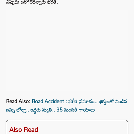
ఎప్పుడు జరగలేదన్నారు భరత్.
Read Also:
Road Accident : ఘోర ప్రమాదం.. భక్తులతో నిండిన
బస్సు బోల్తా.. ఇద్దరు మృతి.. 35 మందికి గాయాలు
Also Read