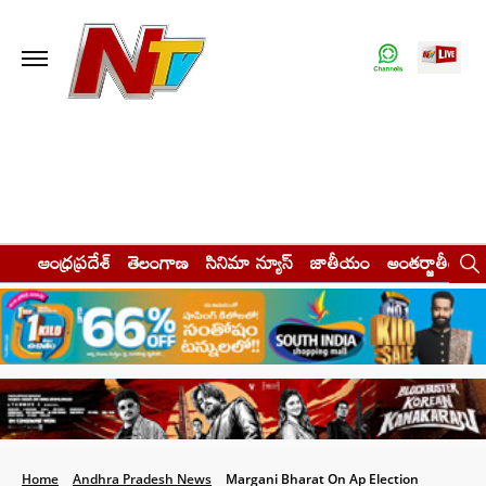
ఆంధ్రప్రదేశ్
తెలంగాణ
సినిమా న్యూస్
జాతీయం
అంతర్జాతీయం
Home
Andhra Pradesh News
Margani Bharat On Ap Election