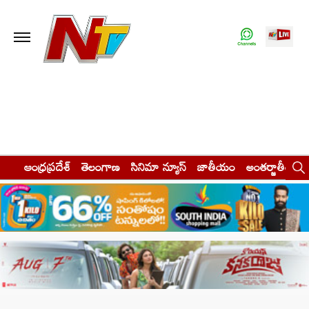
ఆంధ్రప్రదేశ్
తెలంగాణ
సినిమా న్యూస్
జాతీయం
అంతర్జాతీయం