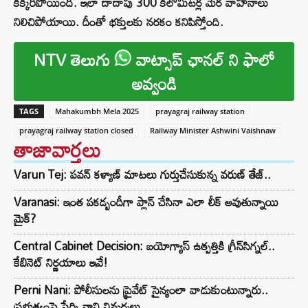
కిక్కిరిపోయింది. ఇలా దాదాపు 300 కిలోమీటర్ల మేర వాహనాలు
నిలిచిపోయాయి. దీంతో భక్తులకు నరకం కనిపిస్తోంది.
NTV తెలుగు
వాట్సాప్ ఛానల్ ని ఫాలో
అవ్వండి
TAGS
Mahakumbh Mela 2025
prayagraj railway station
prayagraj railway station closed
Railway Minister Ashwini Vaishnaw
తాజావార్తలు
Varun Tej: పవన్ కళ్యాణ్ మాటలు గుర్తుచేసుకున్న వరుణ్ తేజ్..
Varanasi: ఇంత పకడ్బందీగా ప్లాన్ చేసినా ఎలా లీక్ అవుతున్నాయి
మైక్?
Central Cabinet Decision: బయోగ్యాస్ ఉత్పత్తికి గ్రీన్‌సిగ్నల్..
కేబినెట్ నిర్ణయాలు ఇవే!
Perni Nani: పోలీసులను ప్రైవేట్ సైన్యంలా వాడుకుంటున్నారు..
ప్రభుత్వంపై పేర్ని నాని విమర్శలు