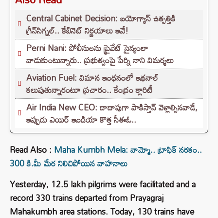
Central Cabinet Decision: బయోగ్యాస్ ఉత్పత్తికి
గ్రీన్‌సిగ్నల్.. కేబినెట్ నిర్ణయాలు ఇవే!
Perni Nani: పోలీసులను ప్రైవేట్ సైన్యంలా
వాడుకుంటున్నారు.. ప్రభుత్వంపై పేర్ని నాని విమర్శలు
Aviation Fuel: విమాన ఇంధనంలో ఇథనాల్
కలుపుతున్నారంటూ ప్రచారం.. కేంద్రం క్లారిటీ
Air India New CEO: దాదాపుగా పాకిస్తాన్ వెళ్లాల్సినవాడే,
ఇప్పుడు ఎయిర్ ఇండియా కొత్త సీఈఓ..
Read Also :
Maha Kumbh Mela: వామ్మో.. ట్రాఫిక్ నరకం..
300 కి.మీ మేర నిలిచిపోయిన వాహనాలు
Yesterday, 12.5 lakh pilgrims were facilitated and a
record 330 trains departed from Prayagraj
Mahakumbh area stations. Today, 130 trains have