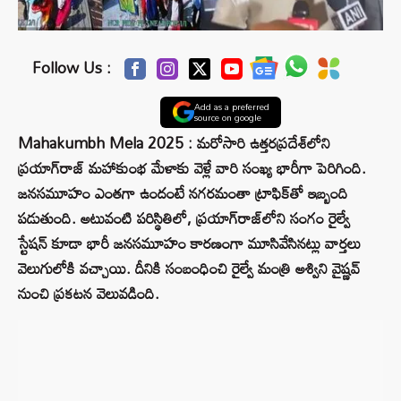
Follow Us :
Add as a preferred
source on google
Mahakumbh Mela 2025 : మరోసారి ఉత్తరప్రదేశ్‌లోని
ప్రయాగ్‌రాజ్ మహాకుంభ మేళాకు వెళ్లే వారి సంఖ్య భారీగా పెరిగింది.
జనసమూహం ఎంతగా ఉందంటే నగరమంతా ట్రాఫిక్‌తో ఇబ్బంది
పడుతుంది. అటువంటి పరిస్థితిలో, ప్రయాగ్‌రాజ్‌లోని సంగం రైల్వే
స్టేషన్ కూడా భారీ జనసమూహం కారణంగా మూసివేసినట్లు వార్తలు
వెలుగులోకి వచ్చాయి. దీనికి సంబంధించి రైల్వే మంత్రి అశ్విని వైష్ణవ్
నుంచి ప్రకటన వెలువడింది.