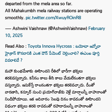
departed from the mela area so far.
All Mahakumbh mela railway stations are operating
smoothly.
pic.twitter.com/XwuyROinR8
— Ashwini Vaishnaw (@AshwiniVaishnaw)
February
10, 2025
Read Also :
Toyota Innova Hycross : టయోటా ఇన్నోవా
హైక్రాస్ కొనడానికి ఎంత డౌన్ పేమెంట్ చెల్లించాలి? ఈఎంఐ పూర్తి
వివరాలివే ?
మహా కుంభమేళాకు ఊహించని రీతిలో భారీగా భక్తులు
తరలివస్తున్నారు. కనీసం కాలు తీసి కాలు వేయలేనంతగా భక్తులు
వస్తున్నారు. ఇసుకేస్తే రాలనంతగా భక్తులు తరలివచ్చారు. దీంతో
వారణాసి, కన్పూర్ నుంచి ప్రయాగ్‌రాజ్‌కు వెళ్లే మార్గాలన్నీ వాహనాలతో
నిండిపోయాయి. ఇక ఆదివారం సెలవు దినం కావడంతో ఊహించని
విధంగా భక్తులు తరలి రావడంతో రహదారులన్నీ వాహనాలతో