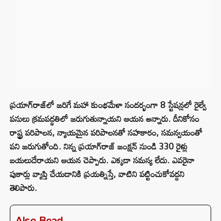
ప్రయాగ్‌రాజ్‌లో జరిగే మహా కుంభమేళా సందర్భంగా 8 స్టేషన్లలో రైల్వే
పనులు క్రమపద్ధతిలో జరుగుతున్నాయని ఆయన అన్నారు. దీనికోసం
రాష్ట్ర పరిపాలన, న్యాయమైన పరిపాలనతో సహకారం, సమన్వయంతో
పని జరుగుతోంది. నిన్న ప్రయాగ్‌రాజ్ జంక్షన్ నుండి 330 రైళ్లు
బయలుదేరాయని ఆయన చెప్పారు. ఎక్కడా సమస్య లేదు. ఎవరైనా
పుకార్లు వ్యాప్తి చేయడానికి ప్రయత్నిస్తే, వాటిని పట్టించుకోవద్దని
తెలిపారు.
Also Read