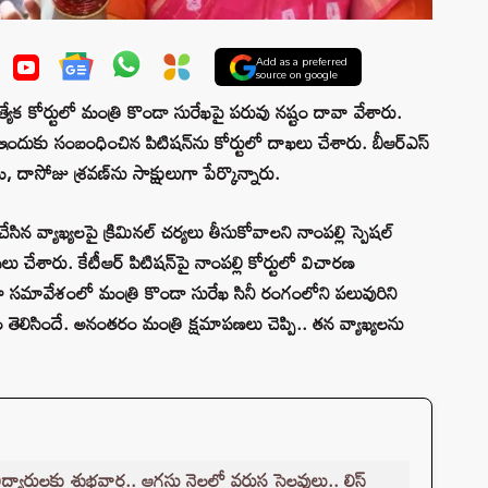
Add as a preferred
source on google
పల్లి ప్రత్యేక కోర్టులో మంత్రి కొండా సురేఖపై పరువు నష్టం దావా వేశారు.
ు సంబంధించిన పిటిషన్‌ను కోర్టులో దాఖలు చేశారు. బీఆర్‌‌‌‌‌‌‌‌ఎస్
 దాసోజు శ్రవణ్‌ను సాక్షులుగా పేర్కొన్నారు.
ేసిన వ్యాఖ్యలపై క్రిమినల్ చర్యలు తీసుకోవాలని నాంపల్లి స్పెషల్‌
ాఖలు చేశారు. కేటీఆర్‌ పిటిషన్‌పై నాంపల్లి కోర్టులో విచారణ
 సమావేశంలో మంత్రి కొండా సురేఖ సినీ రంగంలోని పలువురిని
షయం తెలిసిందే. అనంతరం మంత్రి క్షమాపణలు చెప్పి.. తన వ్యాఖ్యలను
ర్థులకు శుభవార్త.. ఆగస్టు నెలలో వరుస సెలవులు.. లిస్ట్