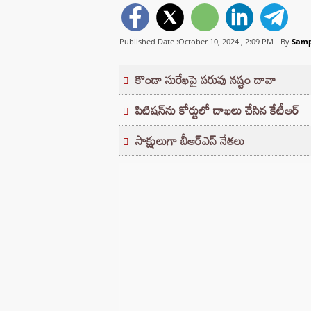
Published Date :October 10, 2024 ,
2:09 PM
By
Samp
కొండా సురేఖపై పరువు నష్టం దావా
పిటిషన్‌ను కోర్టులో దాఖలు చేసిన కేటీఆర్‌
సాక్షులుగా బీఆర్‌‌‌‌‌‌‌‌ఎస్ నేతలు