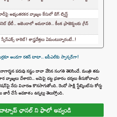
ై అభ్యంతరకర వ్యాఖ్యల కేసులో బిగ్ ట్విస్ట్
్ భేటీ.. అజెండాలో అమరావతి.. కీలక ప్రాజెక్టులకు గ్రీన్
పేస్‌ఎక్స్ రాకెట్! శాస్త్రవేత్తలు ఏమంటున్నారంటే..!
ర్లకూ అండగా రతన్ టాటా.. ఐపీఎల్‌కు స్పాన్సర్‌గా!
 నాగార్జున పరువు నష్టం దావా వేసిన సంగతి తెలిసిందే. మంత్రి తమ
ాధార వ్యాఖ్యలు చేశారని.. ఆమెపై చట్ట ప్రకారం చర్యలు తీసుకోవాలని
న్‌పై నేడు విచారణ కొనసాగుతోంది. రెండో సాక్షి స్టేట్మెంట్‌ను కోర్టు
ులు జారీ చేసే అవకాశం ఉన్నట్లు తెలుస్తోంది.
వాట్సాప్ ఛానల్ ని ఫాలో అవ్వండి