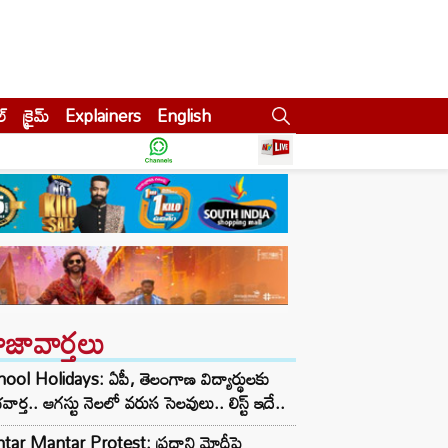
ల్
క్రైమ్
Explainers
English
ాజావార్తలు
ool Holidays: ఏపీ, తెలంగాణ విద్యార్థులకు
వార్త.. ఆగస్టు నెలలో వరుస సెలవులు.. లిస్ట్ ఇదే..
tar Mantar Protest: ప్రధాని మోదీపై