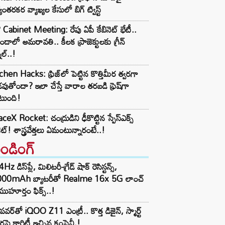
యంతరకర వ్యాఖ్యల కేసులో బిగ్ ట్విస్ట్
Cabinet Meeting: రేపు ఏపీ కేబినెట్ భేటీ..
ండాలో అమరావతి.. కీలక ప్రాజెక్టులకు గ్రీన్
నల్..!
chen Hacks: ఫ్రిజ్‌లో పెట్టిన కొత్తిమీర త్వరగా
వుతోందా? ఇలా చేస్తే వారాల తరబడి ఫ్రెష్‌గా
టుంది!
ceX Rocket: చంద్రుడిని ఢీకొట్టిన స్పేస్‌ఎక్స్
ెట్! శాస్త్రవేత్తలు ఏమంటున్నారంటే..!
రెండింగ్‌
z డిస్‌ప్లే, మిలిటరీ-గ్రేడ్ షాక్ రెసిస్టన్స్,
000mAh బ్యాటరీతో Realme 16x 5G లాంచ్
ముహూర్తం ఫిక్స్..!
పవర్‌తో iQOO Z11 ఎంట్రీ.. కొత్త డిజైన్, స్మార్ట్
ర్లపై క్లారిటీ ఇచ్చిన కంపెనీ.!