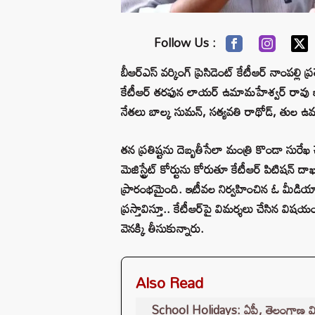
Follow Us :
బీఆర్‌‌‌‌‌‌‌‌ఎస్ వర్కింగ్ ప్రెసిడెంట్ కేటీఆర్‌ నాం
కేటీఆర్‌ తరఫున లాయర్ ఉమామహేశ్వర్‌ రావు ఇందుక
నేతలు బాల్క సుమన్‌, సత్యవతి రాథోడ్‌, తుల ఉమ,
తన ప్రతిష్టను దెబ్బతీసేలా మంత్రి కొండా సురేఖ చ
మెజిస్ట్రేట్‌ కోర్టును కోరుతూ కేటీఆర్ పిటిషన్ ద
ప్రారంభమైంది. ఇటీవల నిర్వహించిన ఓ మీడియా
ప్రస్తావిస్తూ.. కేటీఆర్‌పై విమర్శలు చేసిన వి
వెనక్కి తీసుకున్నారు.
Also Read
School Holidays: ఏపీ, తెలంగాణ విద్యా