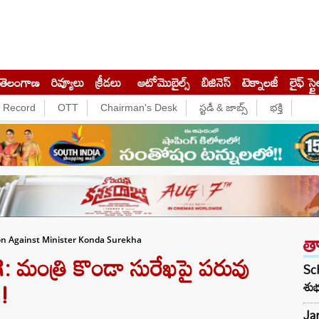
తెలంగాణ
రివ్యూలు
క్రీడలు
ఆటోమొబైల్స్
బిజినెస్‌
టెక్నాలజీ
లైఫ్ స్టై
e Record
OTT
Chairman's Desk
స్టడీ & జాబ్స్
భక్తి
త
ion Against Minister Konda Surekha
మంత్రి కొండా సురేఖపై పరువు
Sch
‌!
శుభ
Jan