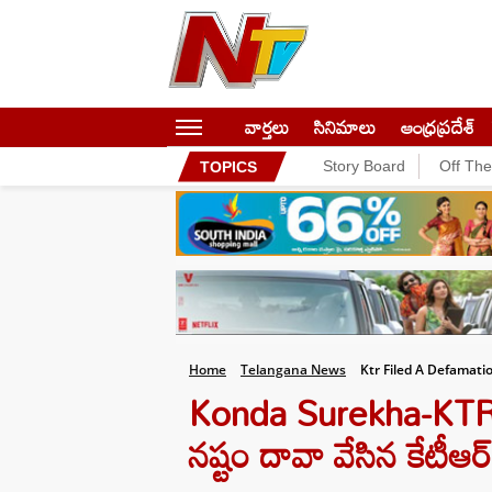
వార్తలు
సినిమాలు
ఆంధ్రప్రదేశ్
Story Board
Off Th
TOPICS
Home
Telangana News
Ktr Filed A Defamat
Konda Surekha-KTR: 
నష్టం దావా వేసిన కేటీఆర్