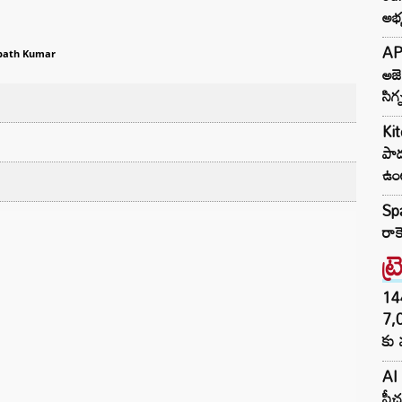
అభ్
AP 
ath Kumar
అజె
సిగ్
Kit
పాడ
ఉం
Spa
రాక
ట్
144H
7,
కు 
AI 
ఫీచ