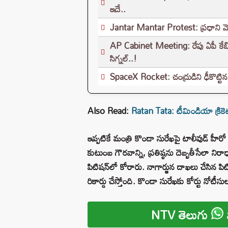
ఇదే..
Jantar Mantar Protest: ప్రధాని మోదీప
AP Cabinet Meeting: రేపు ఏపీ కేబినెట
సిగ్నల్..!
SpaceX Rocket: చంద్రుడిని ఢీకొట్టిన స్
Also Read:
Ratan Tata: టీమిండియా క్రికెట
ఇప్పటికే మంత్రి కొండా సురేఖపై టాలీవుడ్ హీరో
కుటుంబ గౌరవాన్ని, ప్రతిష్ఠను దెబ్బతీసేలా నిర
పిటిషన్‌లో కోరారు. నాగార్జున దాఖలు చేసిన పిటిష
రికార్డు చేస్తోంది. కొండా సురేఖకు కోర్టు నోటీస
NTV తెలుగు