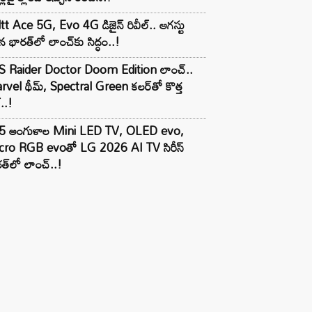
tt Ace 5G, Evo 4G డిజైన్ రివీల్.. ఆగస్టు
 భారత్‌లో లాంచ్‌కు సిద్ధం..!
S Raider Doctor Doom Edition లాంచ్..
vel థీమ్, Spectral Green కలర్‌తో కొత్త
ల్..!
5 అంగుళాల Mini LED TV, OLED evo,
cro RGB evoతో LG 2026 AI TV సిరీస్
త్‌లో లాంచ్..!