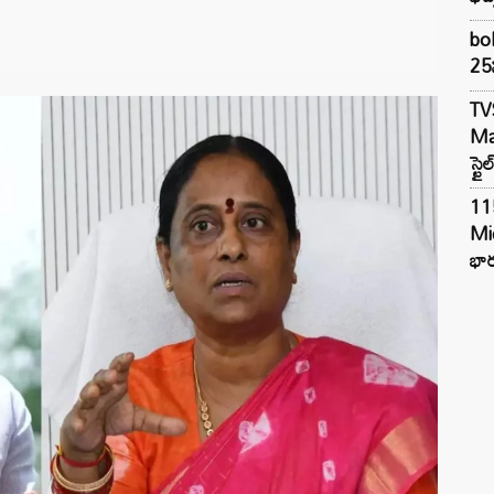
bol
25న
TV
Mar
స్టై
11
Mi
భార