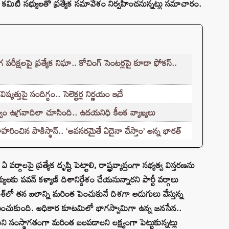
్ కమిటీ సభ్యులతో ప్రత్యేక సమావేశం నిర్వహించనున్నట్లు సమాచారం.
క్షలపై ప్రత్యేక నిఘా.. కోచింగ్ సెంటర్లపై కూడా ఫోకస్..
్తుపై సందిగ్ధం.. సెలెక్టర్ల నిర్ణయం ఇదే
ం ఉగ్రవాదిలా చూసింది.. ఉదయనిధి కీలక వ్యాఖ్యలు
హరించిన పాకిస్థాన్.. ‘అవసరమైతే ఏదైనా చేస్తాం’ అన్న భారత్
్గాలపై ప్రత్యేక దృష్టి పెట్టాలి, రాష్ట్రవ్యాప్తంగా సభ్యత్వ విస్తరణను
 పవన్ కళ్యాణ్ దిశానిర్దేశం చేయనున్నారని పార్టీ వర్గాలు
రదేశ్‌లో తన బలాన్ని మరింత పెంచుకునే దిశగా అడుగులు వేస్తున్న
తరించుకుంది. అధికార కూటమిలో భాగస్వామిగా ఉన్న జనసేన..
ని సంస్థాగతంగా మరింత బలపడాలని లక్ష్యంగా పెట్టుకున్నట్లు