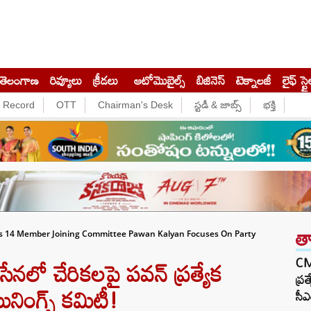
తెలంగాణ
రివ్యూలు
క్రీడలు
ఆటోమొబైల్స్
బిజినెస్‌
టెక్నాలజీ
లైఫ్ స్టై
e Record
OTT
Chairman's Desk
స్టడీ & జాబ్స్
భక్తి
త
s 14 Member Joining Committee Pawan Kalyan Focuses On Party
లో చేరికలపై పవన్ ప్రత్యేక
CM 
ప్ర
ినింగ్స్ కమిటీ!
సీఎ