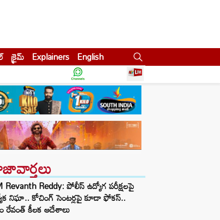
ల్
క్రైమ్
Explainers
English
ాజావార్తలు
Revanth Reddy: పోలీస్ ఉద్యోగ పరీక్షలపై
త్యేక నిఘా.. కోచింగ్ సెంటర్లపై కూడా ఫోకస్..
ం రేవంత్ కీలక ఆదేశాలు