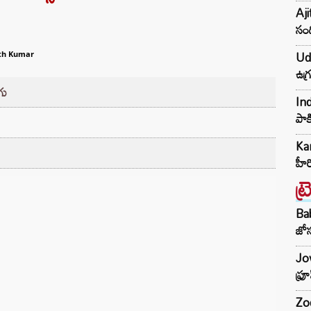
Aji
సంద
Udh
th Kumar
ఉగ్
గు
Ind
పాక
Kar
హీ
ట్
Ba
జోస
Jow
ఫ్ర
Zod