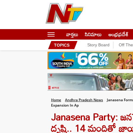
వార్తలు
సినిమాలు
ఆంధ్రప్రదేశ్
Story Board
Off Th
TOPICS
Home
Andhra Pradesh News
Janasena Form
Expansion In Ap
Janasena Party: జనసేన
దృష్టి.. 14 మందితో జాయ