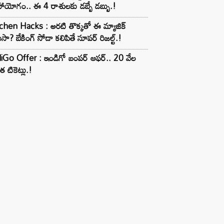
ాయోగం.. ఈ 4 రాశులకు డబ్బే డబ్బు.!
chen Hacks : అరటి తొక్కతో ఈ మ్యాజిక్
ుసా? బేకింగ్ సోడా కలిపితే సూపర్ రిజల్ట్.!
iGo Offer : ఇండిగో బంపర్ ఆఫర్.. 20 వేల
త టికెట్లు.!