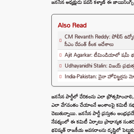
జనసేన అధ్యక్షుడు పవన్ కళ్యాణ్ ఈ జాయినింగ్స
Also Read
CM Revanth Reddy: పోలీస్ ఉద్యోగ పరీ
సీఎం రేవంత్ కీలక ఆదేశాలు
Ajit Agarkar: టీమిండియాలో షమీ భవిష్యత
Udhayanidhi Stalin: విజయ్ ప్రభుత్వ
India-Pakistan: చైనా హోవిట్జర్లను మో
జనసేన పార్టీలో చేరికలను ఎలా ప్రోత్సహించాలి, ఏ వర
ఎలా వేగవంతం చేయాలనే అంశాలపై కమిటీ సభ్యులకు
చెబుతున్నాయి. జనసేన పార్టీ ప్రస్తుతం ఆంధ్రప్
నేపథ్యంలో ఈ కమిటీ ఏర్పాటు ప్రాధాన్యత సం
భవిష్యత్ రాజకీయ అవసరాలను దృష్టిలో పెట్టుకు