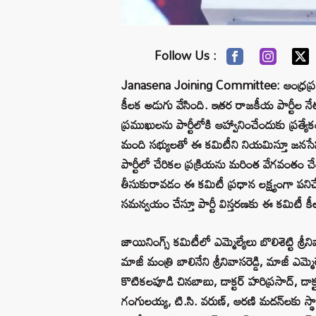
Follow Us :
Janasena Joining Committee: ఆంధ్రప్రదేశ
కీలక అడుగు వేసింది. ఇతర రాజకీయ పార్టీల నేత
ప్రముఖులను పార్టీలోకి ఆహ్వానించేందుకు ప్రత్యేక
మంది సభ్యులతో ఈ కమిటీని నియమిస్తూ జనసేన అధి
పార్టీలో చేరికల ప్రక్రియను మరింత వేగవంతం
తీసుకురావడం ఈ కమిటీ ప్రధాన లక్ష్యంగా పనిచ
సమన్వయం చేస్తూ పార్టీ విస్తరణకు ఈ కమిటీ 
జాయినింగ్స్ కమిటీలో ఎమ్మెల్యేలు బొలిశెట్టి శ్ర
మాజీ మంత్రి బాలినేని శ్రీనివాసరెడ్డి, మాజీ ఎమ
కొటికలపూడి చినబాబు, డాక్టర్ హరిప్రసాద్, డ
గంగులయ్య, టి.సి. వరుణ్, ఆరణి మదన్‌లకు స్థ