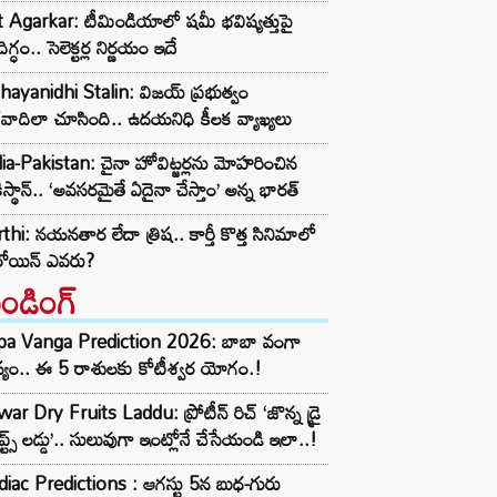
t Agarkar: టీమిండియాలో షమీ భవిష్యత్తుపై
ిగ్ధం.. సెలెక్టర్ల నిర్ణయం ఇదే
ayanidhi Stalin: విజయ్ ప్రభుత్వం
రవాదిలా చూసింది.. ఉదయనిధి కీలక వ్యాఖ్యలు
ia-Pakistan: చైనా హోవిట్జర్లను మోహరించిన
ిస్థాన్.. ‘అవసరమైతే ఏదైనా చేస్తాం’ అన్న భారత్
thi: నయనతార లేదా త్రిష.. కార్తీ కొత్త సినిమాలో
రోయిన్ ఎవరు?
రెండింగ్‌
ba Vanga Prediction 2026: బాబా వంగా
్యం.. ఈ 5 రాశులకు కోటీశ్వర యోగం.!
ar Dry Fruits Laddu: ప్రోటీన్ రిచ్ ‘జొన్న డ్రై
ూప్ట్స్ లడ్డు’.. సులువుగా ఇంట్లోనే చేసేయండి ఇలా..!
iac Predictions : ఆగస్టు 5న బుధ-గురు