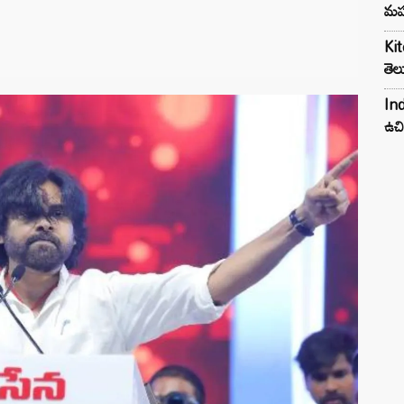
మహ
Kit
తెల
Ind
ఉచి