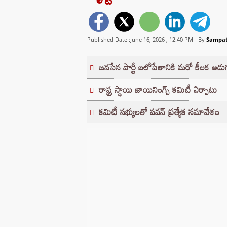
Published Date :June 16, 2026 ,
12:40 PM
By
Sampa
జనసేన పార్టీ బలోపేతానికి మరో కీలక అడు
రాష్ట్ర స్థాయి జాయినింగ్స్ కమిటీ ఏర్పాటు
కమిటీ సభ్యులతో పవన్ ప్రత్యేక సమావేశం