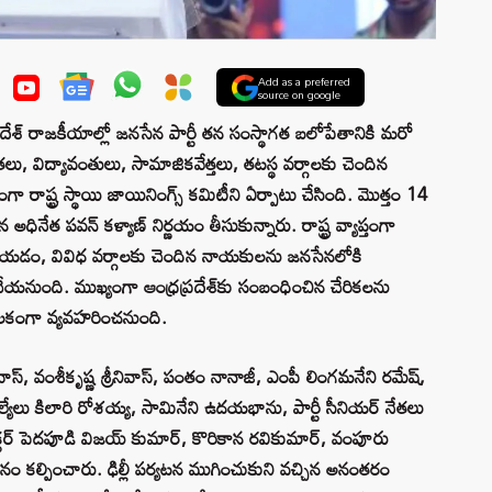
Add as a preferred
source on google
్ రాజకీయాల్లో జనసేన పార్టీ తన సంస్థాగత బలోపేతానికి మరో
లు, విద్యావంతులు, సామాజికవేత్తలు, తటస్థ వర్గాలకు చెందిన
ంగా రాష్ట్ర స్థాయి జాయినింగ్స్ కమిటీని ఏర్పాటు చేసింది. మొత్తం 14
నేత పవన్ కళ్యాణ్ నిర్ణయం తీసుకున్నారు. రాష్ట్ర వ్యాప్తంగా
 చేయడం, వివిధ వర్గాలకు చెందిన నాయకులను జనసేనలోకి
ేయనుంది. ముఖ్యంగా ఆంధ్రప్రదేశ్‌కు సంబంధించిన చేరికలను
కీలకంగా వ్యవహరించనుంది.
ీనివాస్, వంశీకృష్ణ శ్రీనివాస్, పంతం నానాజీ, ఎంపీ లింగమనేని రమేష్,
్మెల్యేలు కిలారి రోశయ్య, సామినేని ఉదయభాను, పార్టీ సీనియర్ నేతలు
ాక్టర్ పెదపూడి విజయ్ కుమార్, కొరికాన రవికుమార్, వంపూరు
ానం కల్పించారు. ఢిల్లీ పర్యటన ముగించుకుని వచ్చిన అనంతరం