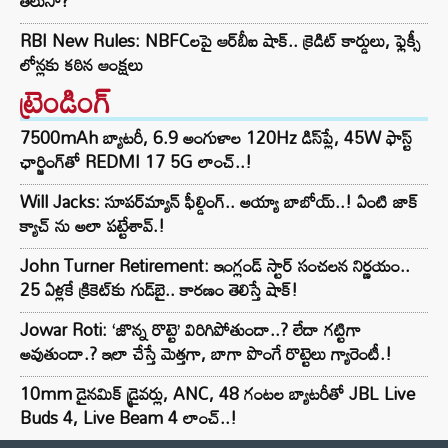
తెలుసా?
RBI New Rules: NBFCలపై ఆర్‌బీఐ షాక్.. క్రెడిట్ కార్డులు, ఫ్లెక్సీ
లోన్లకు కఠిన ఆంక్షలు
ట్రెండింగ్‌
7500mAh బ్యాటరీ, 6.9 అంగుళాల 120Hz డిస్‌ప్లే, 45W ఫాస్ట్
ఛార్జింగ్‌తో REDMI 17 5G లాంచ్..!
Will Jacks: సూపర్‌మ్యాన్ ఫీల్డింగ్.. అయ్యా బాబోయ్..! ఏంటి జాక్
క్యాచ్ ను అలా పట్టేశావ్.!
John Turner Retirement: ఇంగ్లండ్ స్టార్ సంచలన నిర్ణయం..
25 ఏళ్లకే క్రికెట్‌కు గుడ్‌బై.. కారణం తెలిస్తే షాక్!
Jowar Roti: ‘జొన్న రొట్టె’ విరిగిపోతుందా..? లేదా గట్టిగా
అవుతుందా.? ఇలా చేస్తే మెత్తగా, బాగా పొంగే రొట్టెలు గ్యారెంటీ.!
10mm డైనమిక్ డ్రైవర్లు, ANC, 48 గంటల బ్యాటరీతో JBL Live
Buds 4, Live Beam 4 లాంచ్..!