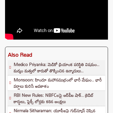
Also Read
Medico Priyanka: మెడికో ప్రియాంక పరిస్థితి విషమం..
మద్యం మత్తులో కారుతో తొక్కించిన ఉన్మాదులు..
Monsoon: హిందూ మహాసముద్రంలో భారీ మేఘం.. భారీ
వర్షాలు కురిసే అవకాశం
RBI New Rules: NBFCలపై ఆర్‌బీఐ షాక్.. క్రెడిట్
కార్డులు, ఫ్లెక్సీ లోన్లకు కఠిన ఆంక్షలు
Nirmala Sitharaman: యూపీఐపై గుడ్‌న్యూస్ చెప్పిన