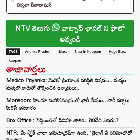
నిర్మలా సీతారామన్
NTV తెలుగు
వాట్సాప్ ఛానల్ ని ఫాలో
అవ్వండి
TAGS
Andhra Pradesh
blast
Blast in Kuppam
Huge Blast
kuppam
తాజావార్తలు
Medico Priyanka: మెడికో ప్రియాంక పరిస్థితి విషమం.. మద్యం
మత్తులో కారుతో తొక్కించిన ఉన్మాదులు..
Monsoon: హిందూ మహాసముద్రంలో భారీ మేఘం.. భారీ వర్షాలు
కురిసే అవకాశం
Box Office : సెప్టెంబర్‌లో సినిమా జాతర.. గెలిచేది ఎవరు.?
NTR: ‘మీ స్ట్రోక్ చాలా అమేచ్యూరిష్‌గా ఉంది..’ డైలాగ్ ఏ సినిమాలోదో