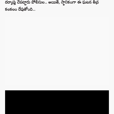
దర్యాప్తు చేపట్టారు పోలీసుల.. అయితే, స్థానికంగా ఈ ఘటన తీవ్ర
కలకలం రేపుతోంది..