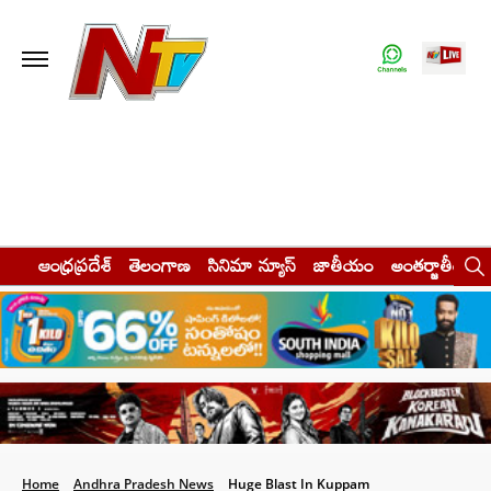
ఆంధ్రప్రదేశ్
తెలంగాణ
సినిమా న్యూస్
జాతీయం
అంతర్జాతీయం
Home
Andhra Pradesh News
Huge Blast In Kuppam