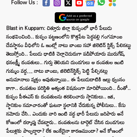
Follow Us :
Add as a preferred
source on google
Blast in Kuppam: చిత్తూరు జిల్లా కుప్పంలో భారీ పేలుడు
సంభవించింది.. కుప్పం పట్టణంలోని కొత్తపేట పెద్దపల్లి గంగమాంబ
దేవస్థానం వీధిలోని ఓ ఇంట్లో నాటు బాంబు సహా జిలెటిన్ స్టిక్స్ పేలినట్టు
తెలుస్తోంది.. పేలుడు ధాటికి చెల్లాచెదురుగా పడిపోయారు మురుగేష్,
ధనలక్ష్మీ దంపతులు.. గుర్తు తెలియని దుండగులు ఆ దంపతుల ఇంటి
గుమ్మం వద్ద… నాటు బాంబు, జిలెటిన్‌స్టిక్స్‌ పెట్టి పేల్చినట్లు
అనుమానాలు వ్యక్తం అవుతున్నాయి.. ఈ పేలుడుదాటికి ఇల్లు ధ్వంసం
కాగా.. దంపతుల పరిస్థితి అత్యంత విషమంగా మారిపోయింది.. దీంతో..
కుప్పం పీఈఎస్ కు దంపతులను తరలించారు స్థానికులు.. ఇక,
స్థానికుల సమాచారంతో ఘటనా స్థలానికి చేరుకున్న పోలీసులు.. కేసు
నమోదు చేసి.. ఎందుకు వారి ఇంటి వద్ద భారీ పేలుడు జరిపారు అనే
కోణంలో దర్యాప్తు చేపట్టారు.. దంపతులను టార్గెట్‌ చేసిన దుండగులు
పేలుళ్లకు పాల్పడ్డారా? లేక ఇంకేదైనా కారణముందా? అనే కోణంలో