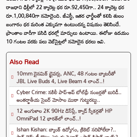
రాజధాని ఢిల్లీలో 22 క్యారెట్ల ధర రూ.92,450గా.. 24 క్యారెట్ల ధర
రూ.1,00,840గా నమోదైంది. జీఎస్టీ, ఇతర ఛార్జీలతో కలిపి తులం
బంగారం ధర మరింత ఎక్కువగా ఉంటుందన్న విషయం తెలిసిందే.
ప్రాంతాల వారీగా పసిడి ధరల్లో మార్పులు ఉంటాయి. ఈరోజు ఉదయం
10 గంటల వరకు పలు వెబ్‌సైట్లలో నమోదైన ధరలు ఇవి.
Also Read
10mm డైనమిక్ డ్రైవర్లు, ANC, 48 గంటల బ్యాటరీతో
JBL Live Buds 4, Live Beam 4 లాంచ్..!
Cyber Crime: నకిలీ పాప్-అప్ టోల్‌ఫ్రీ నంబర్లతో బురిడీ..
అంతర్జాతీయ సైబర్ మోసాల ముఠా గుట్టురట్టు..
12 అంగుళాల 2K 90Hz డిస్‌ప్లే, క్వాడ్ స్పీకర్లతో HP
OmniPad 12 భారత్‌లో లాంచ్..!
Ishan Kishan: బ్యాంక్ ఉద్యోగం, క్రికెట్ సరిపోలేదా?..