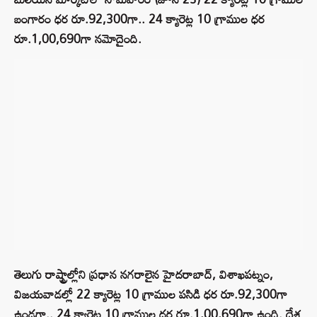
బంగారం ధర రూ.92,300గా.. 24 క్యారెట్ల 10 గ్రాముల ధర
రూ.1,00,690గా నమోదైంది.
తెలుగు రాష్ట్రాల్లోని ప్రధాన నగరాలైన హైదరాబాద్‌, విశాఖపట్నం,
విజయవాడల్లో 22 క్యారెట్ల 10 గ్రాముల పసిడి ధర రూ.92,300గా
ఉండగా.. 24 క్యారెట్ల 10 గ్రాముల ధర రూ.1,00,690గా ఉంది. దేశ