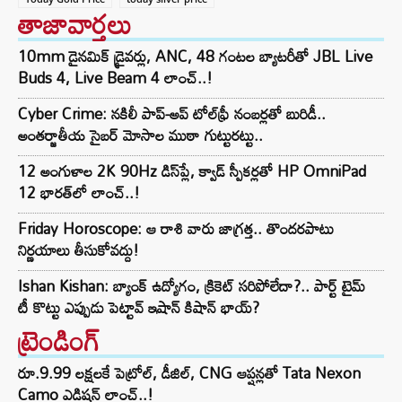
తాజావార్తలు
10mm డైనమిక్ డ్రైవర్లు, ANC, 48 గంటల బ్యాటరీతో JBL Live
Buds 4, Live Beam 4 లాంచ్..!
Cyber Crime: నకిలీ పాప్-అప్ టోల్‌ఫ్రీ నంబర్లతో బురిడీ..
అంతర్జాతీయ సైబర్ మోసాల ముఠా గుట్టురట్టు..
12 అంగుళాల 2K 90Hz డిస్‌ప్లే, క్వాడ్ స్పీకర్లతో HP OmniPad
12 భారత్‌లో లాంచ్..!
Friday Horoscope: ఆ రాశి వారు జాగ్రత్త.. తొందరపాటు
నిర్ణయాలు తీసుకోవద్దు!
Ishan Kishan: బ్యాంక్ ఉద్యోగం, క్రికెట్ సరిపోలేదా?.. పార్ట్ టైమ్
టీ కొట్టు ఎప్పుడు పెట్టావ్ ఇషాన్ కిషాన్ భాయ్‌?
ట్రెండింగ్‌
రూ.9.99 లక్షలకే పెట్రోల్, డీజిల్, CNG ఆప్షన్లతో Tata Nexon
Camo ఎడిషన్ లాంచ్..!