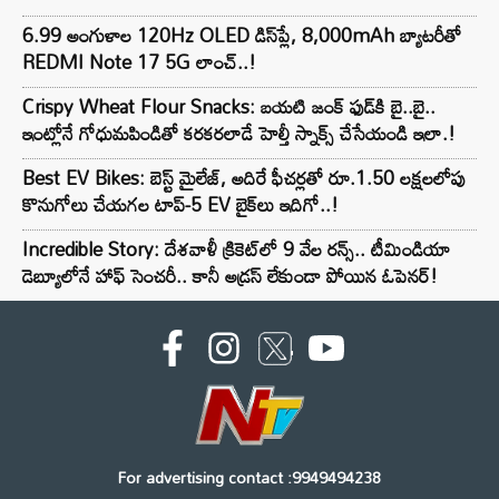
6.99 అంగుళాల 120Hz OLED డిస్‌ప్లే, 8,000mAh బ్యాటరీతో
REDMI Note 17 5G లాంచ్..!
Crispy Wheat Flour Snacks: బయటి జంక్ ఫుడ్‌కి బై..బై..
ఇంట్లోనే గోధుమపిండితో కరకరలాడే హెల్తీ స్నాక్స్ చేసేయండి ఇలా.!
Best EV Bikes: బెస్ట్ మైలేజ్, అదిరే ఫీచర్లతో రూ.1.50 లక్షలలోపు
కొనుగోలు చేయగల టాప్-5 EV బైక్‌లు ఇదిగో..!
Incredible Story: దేశవాళీ క్రికెట్‌లో 9 వేల రన్స్.. టీమిండియా
డెబ్యూలోనే హాఫ్ సెంచరీ.. కానీ అడ్రస్ లేకుండా పోయిన ఓపెనర్!
For advertising contact :9949494238