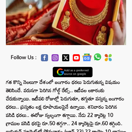
Follow Us :
Add as a preferred
source on google
గత కొన్ని నెలలుగా దేశంలో బంగారం ధరలు పెరుగుతున్న విషయం
తెలిసిందే. వరుసగా పెరిగిన గోల్డ్ రేట్స్.. ఇటీవల లకారంకు
చేరుకున్నాయి. ఇటీవలి రోజుల్లో పెరుగుతూ, తగ్గుతూ వస్తున్న బంగారం
ధరలు.. ప్రస్తుతం లక్ష రూపాయలపైనే ఉన్నాయి. శనివారం పెరిగిన
పసిడి ధరలు.. ఈరోజు స్వల్పంగా తగ్గాయి. నేడు 22 క్యారెట్ల 10
గ్రాముల పసిడి ధరపై రూ.50 తగ్గగా.. 24 క్యారెట్లపై రూ.60 తగ్గింది.
బులియన్ మార్కెట్‌లో సోమవారం (జూన్ 23) 22 క్యారెట్ల 10 గ్రాముల