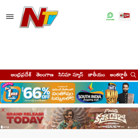
ఆంధ్రప్రదేశ్
తెలంగాణ
సినిమా న్యూస్
జాతీయం
అంతర్జాతీయం