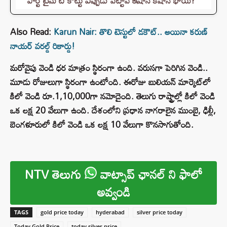
పార్ట్ టైమ్ టీ కొట్టు ఎప్పుడు పెట్టావ్ ఇషాన్ కిషాన్ భాయ్‌?
Also Read:
Karun Nair: తొలి టెస్టులో డకౌట్‌.. అయినా కరుణ్
నాయర్ వరల్డ్ రికార్డు!
మరోవైపు వెండి ధర మాత్రం స్థిరంగా ఉంది. వరుసగా పెరిగిన వెండి..
మూడు రోజులుగా స్థిరంగా ఉంటోంది. ఈరోజు బులియన్ మార్కెట్‌లో
కిలో వెండి రూ.1,10,000గా నమోదైంది. తెలుగు రాష్ట్రాల్లో కిలో వెండి
ఒక లక్ష 20 వేలుగా ఉంది. దేశంలోని ప్రధాన నాగరాలైన ముంబై, ఢిల్లీ,
బెంగళూరులో కిలో వెండి ఒక లక్ష 10 వేలుగా కొనసాగుతోంది.
NTV తెలుగు
వాట్సాప్ ఛానల్ ని ఫాలో
అవ్వండి
TAGS
gold price today
hyderabad
silver price today
Today Gold Price
today silver price