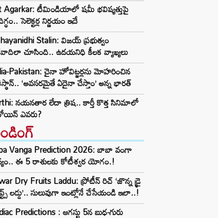
t Agarkar: టీమిండియాలో షమీ భవిష్యత్తుపై
ిగ్ధం.. సెలెక్టర్ల నిర్ణయం ఇదే
ayanidhi Stalin: విజయ్ ప్రభుత్వం
రవాదిలా చూసింది.. ఉదయనిధి కీలక వ్యాఖ్యలు
ia-Pakistan: చైనా హోవిట్జర్లను మోహరించిన
ిస్థాన్.. ‘అవసరమైతే ఏదైనా చేస్తాం’ అన్న భారత్
thi: నయనతార లేదా త్రిష.. కార్తీ కొత్త సినిమాలో
రోయిన్ ఎవరు?
రెండింగ్‌
ba Vanga Prediction 2026: బాబా వంగా
్యం.. ఈ 5 రాశులకు కోటీశ్వర యోగం.!
ar Dry Fruits Laddu: ప్రోటీన్ రిచ్ ‘జొన్న డ్రై
ూప్ట్స్ లడ్డు’.. సులువుగా ఇంట్లోనే చేసేయండి ఇలా..!
iac Predictions : ఆగస్టు 5న బుధ-గురు