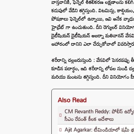
వాస్తవానికి, ఫెన్నెల్ శీతలీకరణ లక్షణాలను క
కడుపులో వేడిని తగ్గిస్తుంది. విటమిన్లు, కాల
పోషకాలు ఫెన్నెల్‌లో ఉన్నాయి, ఇవి అనేక వ
హైడ్రేట్ గా ఉంచుతుంది. దీని రెగ్యులర్ విన
డైటీషియన్ డైటీషియన్ అబర్నా మతివానన్ వేస
ఆహారంలో దానిని ఎలా చేర్చుకోవాలో వివరిస్తార
శరీరాన్ని చల్లబరుస్తుంది : వేసవిలో పెసరపప్ప
కూడిన పదార్ధం, ఇది శరీరాన్ని లోపల నుండి
మరియు మంటను తగ్గిస్తుంది. దీని వినియోగం హ
Also Read
CM Revanth Reddy: పోలీస్ ఉద్యోగ పరీ
సీఎం రేవంత్ కీలక ఆదేశాలు
Ajit Agarkar: టీమిండియాలో షమీ భవిష్యత