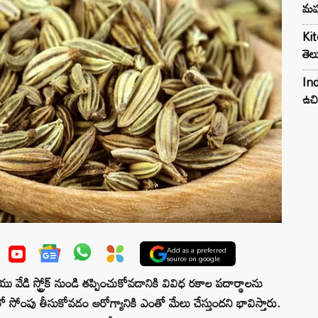
మహ
Kit
తెల
Ind
ఉచి
Add as a preferred
source on google
ు వేడి స్ట్రోక్ నుండి తప్పించుకోవడానికి వివిధ రకాల పదార్థాలను
ోంపు తీసుకోవడం ఆరోగ్యానికి ఎంతో మేలు చేస్తుందని భావిస్తారు.