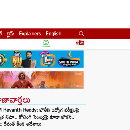
ల్
క్రైమ్
Explainers
English
ాజావార్తలు
Revanth Reddy: పోలీస్ ఉద్యోగ పరీక్షలపై
త్యేక నిఘా.. కోచింగ్ సెంటర్లపై కూడా ఫోకస్..
ం రేవంత్ కీలక ఆదేశాలు