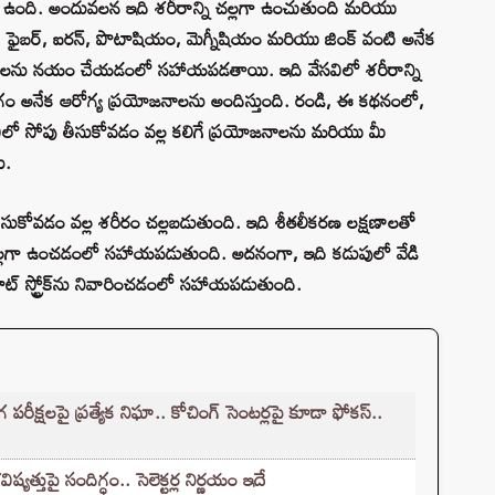
లిగి ఉంది. అందువలన ఇది శరీరాన్ని చల్లగా ఉంచుతుంది మరియు
్షియం, ఫైబర్, ఐరన్, పొటాషియం, మెగ్నీషియం మరియు జింక్ వంటి అనేక
్యాధులను నయం చేయడంలో సహాయపడతాయి. ఇది వేసవిలో శరీరాన్ని
ియోగం అనేక ఆరోగ్య ప్రయోజనాలను అందిస్తుంది. రండి, ఈ కథనంలో,
విలో సోపు తీసుకోవడం వల్ల కలిగే ప్రయోజనాలను మరియు మీ
ు.
ు తీసుకోవడం వల్ల శరీరం చల్లబడుతుంది. ఇది శీతలీకరణ లక్షణాలతో
 చల్లగా ఉంచడంలో సహాయపడుతుంది. అదనంగా, ఇది కడుపులో వేడి
ీట్ స్ట్రోక్‌ను నివారించడంలో సహాయపడుతుంది.
క్షలపై ప్రత్యేక నిఘా.. కోచింగ్ సెంటర్లపై కూడా ఫోకస్..
్తుపై సందిగ్ధం.. సెలెక్టర్ల నిర్ణయం ఇదే