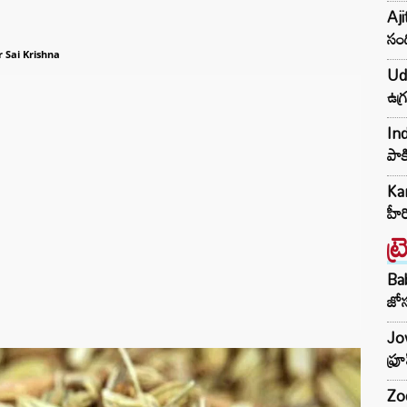
Aji
సంద
 Sai Krishna
Udh
ఉగ్
Ind
పాక
Kar
హీ
ట్
Ba
జోస
Jow
ఫ్ర
Zod