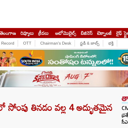
తెలంగాణ
రివ్యూలు
క్రీడలు
ఆటోమొబైల్స్
బిజినెస్‌
టెక్నాలజీ
లైఫ్ స్టై
e Record
OTT
Chairman's Desk
స్టడీ & జాబ్స్
భక్తి
త
ో సోంపు తినడం వల్ల 4 అద్భుతమైన
CM 
ప్ర
సీఎ