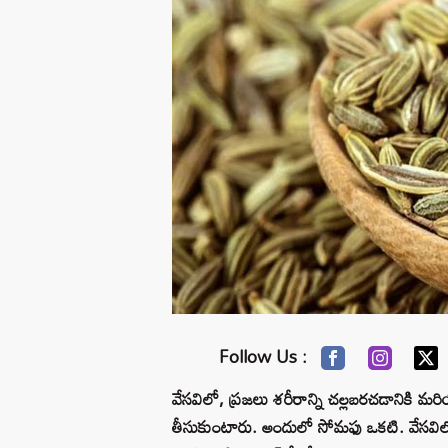
Follow Us :
వేసవిలో, ప్రజలు శరీరాన్ని చల్లబరచడానికి మరియ
తీసుకుంటారు. అందులో సోమఫు ఒకటి. వేసవిలో స