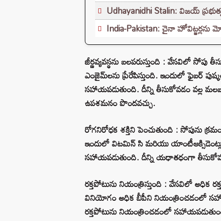
Udhayanidhi Stalin: విజయ్ ప్రభుత్వ
India-Pakistan: చైనా హోవిట్జర్లను మో
జీర్ణవ్యవస్థను బలపరుస్తుంది : వేసవిలో సోపు తీ
ఎంజైమ్‌లను ప్రేరేపిస్తుంది. ఇందులో ఫైబర్ పు
సహాయపడుతుంది. దీన్ని తీసుకోవడం వల్ల మలబద్ధ
ఉపశమనం పొందవచ్చు.
రోగనిరోధక శక్తిని పెంచుతుంది : సోపును క్రమ
ఇందులో విటమిన్ సి మరియు యాంటీఆక్సిడెంట్లు
సహాయపడుతుంది. దీన్ని యధాతధంగా తీసుకోవడం 
రక్తపోటును నియంత్రిస్తుంది : వేసవిలో అధిక
వినియోగం అధిక బీపీని నియంత్రించడంలో సహ
రక్తపోటును నియంత్రించడంలో సహాయపడుతుం