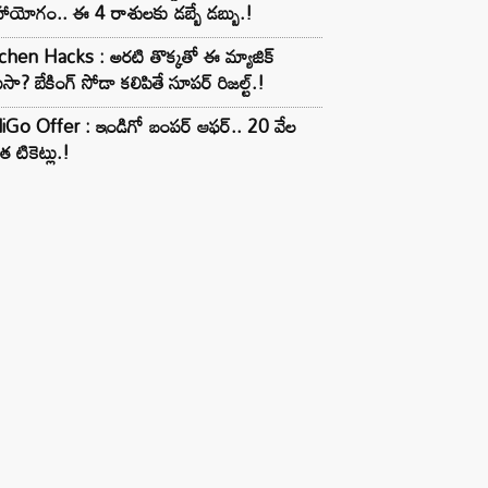
ాయోగం.. ఈ 4 రాశులకు డబ్బే డబ్బు.!
chen Hacks : అరటి తొక్కతో ఈ మ్యాజిక్
ుసా? బేకింగ్ సోడా కలిపితే సూపర్ రిజల్ట్.!
iGo Offer : ఇండిగో బంపర్ ఆఫర్.. 20 వేల
త టికెట్లు.!