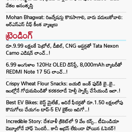
నేతల అసంతృప్తి
Mohan Bhagwat: రిజర్వేషన్లు కొనసాగాలి, వారు వదులుకోవాలి:
ఆర్ఎస్ఎస్ చీఫ్ కీలక వ్యాఖ్యలు
ట్రెండింగ్‌
రూ.9.99 లక్షలకే పెట్రోల్, డీజిల్, CNG ఆప్షన్లతో Tata Nexon
Camo ఎడిషన్ లాంచ్..!
6.99 అంగుళాల 120Hz OLED డిస్‌ప్లే, 8,000mAh బ్యాటరీతో
REDMI Note 17 5G లాంచ్..!
Crispy Wheat Flour Snacks: బయటి జంక్ ఫుడ్‌కి బై..బై..
ఇంట్లోనే గోధుమపిండితో కరకరలాడే హెల్తీ స్నాక్స్ చేసేయండి ఇలా.!
Best EV Bikes: బెస్ట్ మైలేజ్, అదిరే ఫీచర్లతో రూ.1.50 లక్షలలోపు
కొనుగోలు చేయగల టాప్-5 EV బైక్‌లు ఇదిగో..!
Incredible Story: దేశవాళీ క్రికెట్‌లో 9 వేల రన్స్.. టీమిండియా
డెబ్యూలోనే హాఫ్ సెంచరీ.. కానీ అడ్రస్ లేకుండా పోయిన ఓపెనర్!