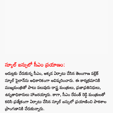
స్కూల్ బస్సులో సీఎం ప్రయాణం:
ఆరుట్లకు చేరుకున్న సీఎం, అక్కడ ఏర్పాటు చేసిన తెలంగాణ పబ్లిక్
స్కూల్ పైలాన్‌ను అధికారికంగా ఆవిష్కరించారు. ఈ కార్యక్రమానికి
ముఖ్యమంత్రితో పాటు పలువురు రాష్ట్ర మంత్రులు, ప్రజాప్రతినిధులు,
ఉన్నతాధికారులు హాజరయ్యారు. కాగా, సీఎం రేవంత్ రెడ్డి మంత్రులతో
కలిసి ప్రత్యేకంగా ఏర్పాటు చేసిన స్కూల్ బస్సులో ప్రయాణించి పాఠశాల
ప్రాంగణానికి చేరుకున్నారు.