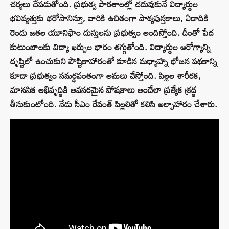
చర్యలు చేపడుతోంది. ప్రభుత్వ పాఠశాలల్లో చదువుకునే విద్యార్థుల
భవిష్యత్తుకు భరోసానిస్తూ, వారికి ఉచితంగా పాఠ్యపుస్తకాలు, ఏడాదికి
రెండు జతల యూనిఫాం దుస్తులను ప్రభుత్వం అందిస్తోంది. దీంతో పేద
కుటుంబాలకు విద్యా ఖర్చుల భారం తగ్గుతోంది. విద్యార్థుల ఆరోగ్యాన్ని
దృష్టిలో ఉంచుకుని పౌష్టికాహారంతో కూడిన మధ్యాహ్న భోజన పథకాన్ని
కూడా ప్రభుత్వం సమర్థవంతంగా అమలు చేస్తోంది. పిల్లల శారీరక,
మానసిక అభివృద్ధికి అవసరమైన పోషకాలు అందేలా ప్రత్యేక శ్రద్ధ
తీసుకుంటోంది. నేడు సీఎం రేవంత్ పిల్లలితో కలిసి అల్పాహారం చేశారు.