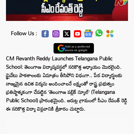
Follow Us :
Add as a preferred
source on google
CM Revanth Reddy Launches Telangana Public
School: తెలంగాణ విద్యావ్యవస్థలో సరికొత్త అధ్యాయం మొదలైంది.
ప్రైవేటు పాఠశాలలకు ఏమాత్రం తీసిపోని విధంగా.. పేద విద్యార్థులకు
నాణ్యమైన ఉచిత విద్యను అందించాలనే లక్ష్యంతో రాష్ట్ర ప్రభుత్వం
ప్రతిష్టాత్మకంగా చేపట్టిన ‘తెలంగాణ పబ్లిక్ స్కూల్’ (Telangana
Public School) ప్రారంభమైంది. ఆరుట్ల గ్రామంలో సీఎం రేవంత్ రెడ్డి
ఈ సరికొత్త విద్యా విప్లవానికి శ్రీకారం చుట్టారు.