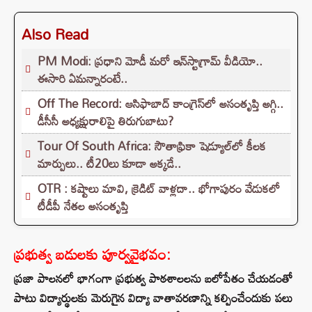
Also Read
PM Modi: ప్రధాని మోడీ మరో ఇన్‌స్టాగ్రామ్ వీడియో..
ఈసారి ఏమన్నారంటే..
Off The Record: ఆసిఫాబాద్ కాంగ్రెస్‌లో అసంతృప్తి అగ్గి..
డీసీసీ అధ్యక్షురాలిపై తిరుగుబాటు?
Tour Of South Africa: సౌతాఫ్రికా షెడ్యూల్‌లో కీలక
మార్పులు.. టీ20లు కూడా అక్కడే..
OTR : కష్టాలు మావి, క్రెడిట్ వాళ్లదా.. భోగాపురం వేడుకలో
టీడీపీ నేతల అసంతృప్తి
ప్రభుత్వ బడులకు పూర్వవైభవం:
ప్రజా పాలనలో భాగంగా ప్రభుత్వ పాఠశాలలను బలోపేతం చేయడంతో
పాటు విద్యార్థులకు మెరుగైన విద్యా వాతావరణాన్ని కల్పించేందుకు పలు