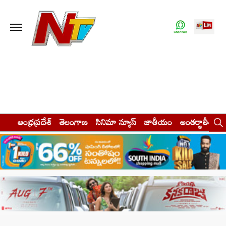
ఆంధ్రప్రదేశ్
తెలంగాణ
సినిమా న్యూస్
జాతీయం
అంతర్జాతీయం