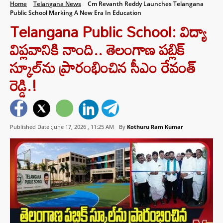
Home
Telangana News
Cm Revanth Reddy Launches Telangana
Public School Marking A New Era In Education
Telangana Public School: విద్యా
విప్లవానికి నాంది.. తెలంగాణ పబ్లిక్
స్కూల్‌ను ప్రారంభించిన సీఎం రేవంత్
రెడ్డి.!
Published Date :June 17, 2026 ,
11:25 AM
By
Kothuru Ram Kumar