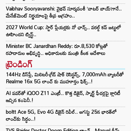
Vaibhav Sooryavanshi: వైభవ్ సూర్యవంశీ ‘వాటర్ బాయ్’గానే..
మేనేజ్‌మెంట్ నిర్ణయాలపై తీవ్ర ఆగ్రహం..
2027 World Cup: స్టార్ ప్లేయర్లకు నో ఛాన్స్.. వరల్డ్ కప్ జట్టులో
ఊహించని ట్విస్ట్..
Minister BC Janardhan Reddy: రూ.8,530 కోట్లతో
రహదారుల అభివృద్ధి.. అధికారులకు మంత్రి కీలక ఆదేశాలు
ట్రెండింగ్‌
144Hz డిస్‌ప్లే, మిలిటరీ-గ్రేడ్ షాక్ రెసిస్టన్స్, 7,000mAh బ్యాటరీతో
Realme 16x 5G లాంచ్ కు ముహూర్తం ఫిక్స్..!
AI పవర్‌తో iQOO Z11 ఎంట్రీ.. కొత్త డిజైన్, స్మార్ట్ ఫీచర్లపై క్లారిటీ
ఇచ్చిన కంపెనీ.!
boltt Ace 5G, Evo 4G డిజైన్ రివీల్.. ఆగస్టు 25న భారత్‌లో
లాంచ్‌కు సిద్ధం..!
TVS Raider Doctor Doom Edition లాంచ్.. Marvel థీమ్,