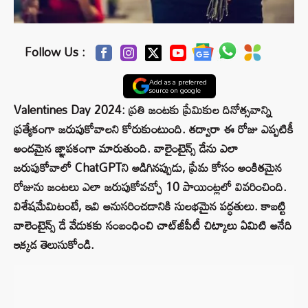
Follow Us :
Add as a preferred
source on google
Valentines Day 2024: ప్రతి జంటకు ప్రేమికుల దినోత్సవాన్ని
ప్రత్యేకంగా జరుపుకోవాలని కోరుకుంటుంది. తద్వారా ఈ రోజు ఎప్పటికీ
అందమైన జ్ఞాపకంగా మారుతుంది. వాలైంటైన్స్‌ డేను ఎలా
జరుపుకోవాలో ChatGPTని అడిగినప్పుడు, ప్రేమ కోసం అంకితమైన
రోజును జంటలు ఎలా జరుపుకోవచ్చో 10 పాయింట్లలో వివరించింది.
విశేషమేమిటంటే, ఇవి అనుసరించడానికి సులభమైన పద్ధతులు. కాబట్టి
వాలెంటైన్స్ డే వేడుకకు సంబంధించి చాట్‌జీపీటీ చిట్కాలు ఏమిటి అనేది
ఇక్కడ తెలుసుకోండి.