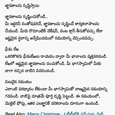
జ్ఞాపకాలను సృష్టిస్తాయి
జ్ఞాపకాలను సృష్టించుకోండి..
మీ ఇద్దరినీ సంతోషపరిచే, జ్ఞాపకాలను సృష్టించే కార్యకలాపాలను
చేయండి. మీరు రొమాంటిక్ వెకేషన్, వంట క్లాస్ తీసుకోవచ్చు లేదా
ఇష్టమైన స్థలాన్ని అన్వేషించడంలో సమయాన్ని వెచ్చించవచ్చు.
ప్రేమ లేఖ
ఒకరికొకరు ప్రేమలేఖలు రాయడం ద్వారా మీ భావాలను వ్యక్తపరచండి.
లేఖలో ఇష్టమైన జ్ఞాపకాలను పంచుకోండి. మీ భాగస్వామిలో మీకు
బాగా నచ్చిన వాటిని వివరించండి.
విలువైన సమయం
ఎలాంటి పరధ్యానం లేకుండా మీ భాగస్వామితో నాణ్యమైన సమయాన్ని
గడపండి. వాటిపై మాత్రమే పూర్తి దృష్టి పెట్టండి. ఈ సమయంలో,
మొబైల్ ఫోన్లు, ఇతర ఎలక్ట్రానిక్ పరికరాలను దూరంగా ఉంచండి.
Read Also:
Merry Christmas : ఓటీటీలోకి వచ్చేస్తున్న మెర్రీ