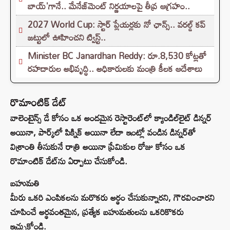
బాయ్'గానే.. మేనేజ్‌మెంట్ నిర్ణయాలపై తీవ్ర ఆగ్రహం..
2027 World Cup: స్టార్ ప్లేయర్లకు నో ఛాన్స్.. వరల్డ్ కప్
జట్టులో ఊహించని ట్విస్ట్..
Minister BC Janardhan Reddy: రూ.8,530 కోట్లతో
రహదారుల అభివృద్ధి.. అధికారులకు మంత్రి కీలక ఆదేశాలు
రొమాంటిక్‌ డేట్
వాలెంటైన్స్ డే కోసం ఒక అందమైన రెస్టారెంట్‌లో క్యాండిల్‌లైట్ డిన్నర్
అయినా, పార్క్‌లో పిక్నిక్ అయినా లేదా ఇంట్లో వండిన డిన్నర్‌తో
విశ్రాంతి తీసుకునే రాత్రి అయినా ప్రేమికుల రోజు కోసం ఒక
రొమాంటిక్ డేట్‌ను ఏర్పాటు చేసుకోండి.
బహుమతి
మీరు ఒకరి ఎంపికలను మరొకరు అర్థం చేసుకున్నారని, గౌరవించారని
చూపించే అర్థవంతమైన, ప్రత్యేక బహుమతులను ఒకరికొకరు
ఇచ్చుకోండి.