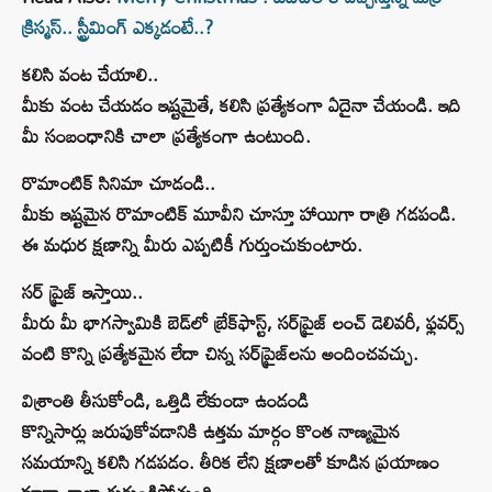
క్రిస్మస్.. స్ట్రీమింగ్ ఎక్కడంటే..?
కలిసి వంట చేయాలి
..
మీకు వంట చేయడం ఇష్టమైతే, కలిసి ప్రత్యేకంగా ఏదైనా చేయండి. ఇది
మీ సంబంధానికి చాలా ప్రత్యేకంగా ఉంటుంది.
రొమాంటిక్ సినిమా చూడండి..
మీకు ఇష్టమైన రొమాంటిక్ మూవీని చూస్తూ హాయిగా రాత్రి గడపండి.
ఈ మధుర క్షణాన్ని మీరు ఎప్పటికీ గుర్తుంచుకుంటారు.
సర్ ప్రైజ్ ఇస్తాయి..
మీరు మీ భాగస్వామికి బెడ్‌లో బ్రేక్‌ఫాస్ట్, సర్‌ప్రైజ్‌ లంచ్ డెలివరీ, ఫ్లవర్స్
వంటి కొన్ని ప్రత్యేకమైన లేదా చిన్న సర్‌ప్రైజ్‌లను అందించవచ్చు.
విశ్రాంతి తీసుకోండి, ఒత్తిడి లేకుండా ఉండండి
కొన్నిసార్లు జరుపుకోవడానికి ఉత్తమ మార్గం కొంత నాణ్యమైన
సమయాన్ని కలిసి గడపడం. తీరిక లేని క్షణాలతో కూడిన ప్రయాణం