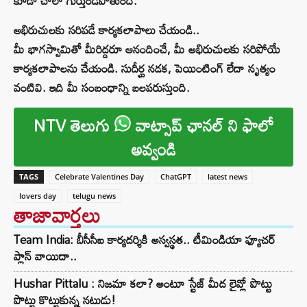
కూడా చాలా గుర్తుండిపోతుంది.
అభిరుచులకు సరిపడే కార్యకలాపాలు చేయండి..
మీ భాగస్వామితో మీరిద్దరూ ఆనందించే, మీ అభిరుచులకు సరిపోయే
కార్యకలాపాలను చేయండి. సుదీర్ఘ నడక, పెయింటింగ్ లేదా నృత్యం
వంటివి. ఇది మీ సంబంధాన్ని బలపరుస్తుంది.
NTV తెలుగు
వాట్సాప్ ఛానల్ ని ఫాలో
అవ్వండి
TAGS
Celebrate Valentines Day
ChatGPT
latest news
lovers day
telugu news
తాజావార్తలు
Team India: బీసీసీఐ కార్యదర్శికి అస్వస్థత.. టీమిండియా ఫ్యూచర్
ప్లాన్ వాయిదా..
Hushar Pittalu : నిజమా కలా? అంటూ స్టేజ్ మీద లైవ్లో పొట్టు
పొట్టు కొట్టుకున్న నటుడు!