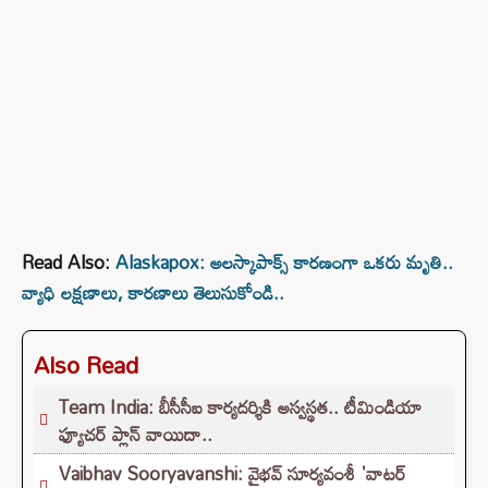
Read Also:
Alaskapox: అలస్కాపాక్స్ కారణంగా ఒకరు మృతి..
వ్యాధి లక్షణాలు, కారణాలు తెలుసుకోండి..
Also Read
Team India: బీసీసీఐ కార్యదర్శికి అస్వస్థత.. టీమిండియా
ఫ్యూచర్ ప్లాన్ వాయిదా..
Vaibhav Sooryavanshi: వైభవ్ సూర్యవంశీ 'వాటర్