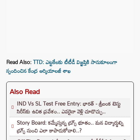
Read Also:
TTD: ఎట్టకేలకు టీటీడీ విజ్ఞప్తికి సానుకూలంగా
స్పందించిన కేంద్ర ఆర్కియాలజీ శాఖ
Also Read
IND Vs SL Test Free Entry: భారత్ - శ్రీలంక టెస్టు
సిరీస్‌కు ఉచిత ప్రవేశం.. ఎవరైనా వెళ్లి చూడొచ్చు..
Story Board: కమ్మేస్తున్న డ్రగ్స్ భూతం.. మన విద్యార్థుల్ని
డ్రగ్స్ నుంచి ఎలా కాపాడుకోవాలి..?