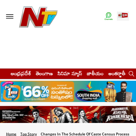
ఆంధ్రప్రదేశ్
తెలంగాణ
సినిమా న్యూస్
జాతీయం
అంతర్జాతీయం
Home
Top Story
Changes In The Schedule Of Caste Census Process