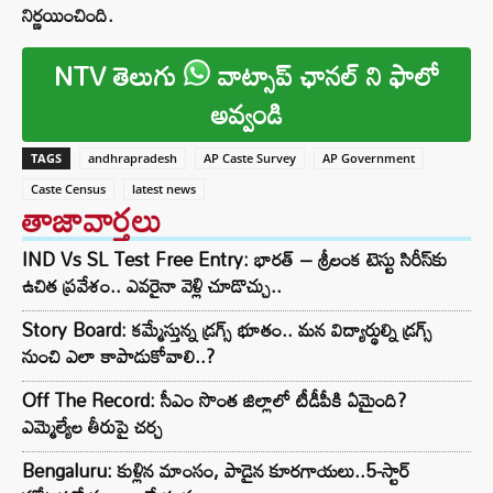
నిర్ణయించింది.
NTV తెలుగు
వాట్సాప్ ఛానల్ ని ఫాలో
అవ్వండి
TAGS
andhrapradesh
AP Caste Survey
AP Government
Caste Census
latest news
తాజావార్తలు
IND Vs SL Test Free Entry: భారత్ – శ్రీలంక టెస్టు సిరీస్‌కు
ఉచిత ప్రవేశం.. ఎవరైనా వెళ్లి చూడొచ్చు..
Story Board: కమ్మేస్తున్న డ్రగ్స్ భూతం.. మన విద్యార్థుల్ని డ్రగ్స్
నుంచి ఎలా కాపాడుకోవాలి..?
Off The Record: సీఎం సొంత జిల్లాలో టీడీపీకి ఏమైంది?
ఎమ్మెల్యేల తీరుపై చర్చ
Bengaluru: కుళ్లిన మాంసం, పాడైన కూరగాయలు..5-స్టార్