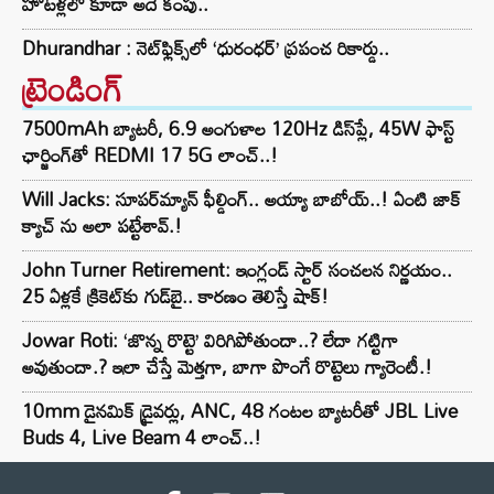
హోటళ్లలో కూడా అదే కంపు..
Dhurandhar : నెట్‌ఫ్లిక్స్‌లో ‘ధురంధర్’ ప్రపంచ రికార్డు..
ట్రెండింగ్‌
7500mAh బ్యాటరీ, 6.9 అంగుళాల 120Hz డిస్‌ప్లే, 45W ఫాస్ట్
ఛార్జింగ్‌తో REDMI 17 5G లాంచ్..!
Will Jacks: సూపర్‌మ్యాన్ ఫీల్డింగ్.. అయ్యా బాబోయ్..! ఏంటి జాక్
క్యాచ్ ను అలా పట్టేశావ్.!
John Turner Retirement: ఇంగ్లండ్ స్టార్ సంచలన నిర్ణయం..
25 ఏళ్లకే క్రికెట్‌కు గుడ్‌బై.. కారణం తెలిస్తే షాక్!
Jowar Roti: ‘జొన్న రొట్టె’ విరిగిపోతుందా..? లేదా గట్టిగా
అవుతుందా.? ఇలా చేస్తే మెత్తగా, బాగా పొంగే రొట్టెలు గ్యారెంటీ.!
10mm డైనమిక్ డ్రైవర్లు, ANC, 48 గంటల బ్యాటరీతో JBL Live
Buds 4, Live Beam 4 లాంచ్..!