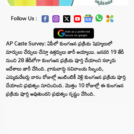
Follow Us :
Add as a preferred
source on google
AP Caste Survey: ఏపీలో కులగణన ప్రక్రియ షెడ్యూలులో
మార్పులు చేర్పులు చేస్తూ ఉత్తర్వులు జారీ అయ్యాయి. జనవరి 19 తేదీ
నుంచి 28 తేదీలోగా కులగణన ప్రక్రియ పూర్తి చేయాలని సర్కారు
ఆదేశాలు జారీ చేసింది. గ్రామవార్డు సచివాలయ సిబ్బంది,
ఎన్యుమరేటర్లు వారం రోజుల్లో ఇంటింటికీ వెళ్లి కులగణన ప్రక్రియ పూర్తి
చేయాలని ప్రభుత్వం సూచించింది. మొత్తం 10 రోజుల్లో ఈ కులగణన
ప్రక్రియ పూర్తి అవుతుందని ప్రభుత్వం స్పష్టం చేసింది.