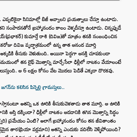
. ఎప్పటికైనా సినిమాల్లో బిజీ అవ్వాలని ప్రయత్నాలు చేస్తూ ఉంటాడు.
 అతని సంపాదనతోనే బ్రహ్మానందం కాలం వెళ్ళదీస్తూ ఉంటాడు. చిన్నప్పుడే
య్(ప్రభాకర్) కుమార్తే రాశి (దివిజ)తో మాత్రం తనకి సంబంధించిన
కరోజు దివిజ వృద్ధాశ్రమంలో ఉన్న తాత ఆనంద మూర్తి
క్కడికి తీసుకు వెళుతుంది. అయినా పెద్దగా ఆసక్తి చూపకుండా
 సమయంలో తన లైఫ్ మొత్తాన్ని మార్చేసేలా ఢిల్లీలో నాటకం వేయాలంటే
తెలుస్తుంది. ఆ 6 లక్షల కోసం వేట మొదలు పెడితే ఎక్కడా దొరకవు.
్‌ను కలిసిన పిన్నెల్లి గ్రామస్తులు..
స్తానంటూ అతన్ని ఒక ఊరికి తీసుకువెళతాడు తాత మూర్తి. ఆ ఊరికి
కి ఆస్తి దక్కిందా? ఢిల్లీలో నాటకం ఆడడానికి తగిన మొత్తాన్ని సిద్ధం
్వరి) ప్రమేయం ఏంటి? అలాగే బ్రహ్మానందం కోసం తన జీవితాంతం
్ధమైన తార(ప్రియా వడ్లమాని) అతన్ని ఎందుకు వదిలేసి వెళ్ళిపోయింది?