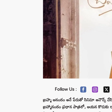
Follow Us :
బ్రహ్మ ఆనందం అనే పేరుతో సినిమా అనౌన్స్ చేసి
బ్రహ్మానందం ప్రధాన పాత్రలో, ఆయన కొడుకు 