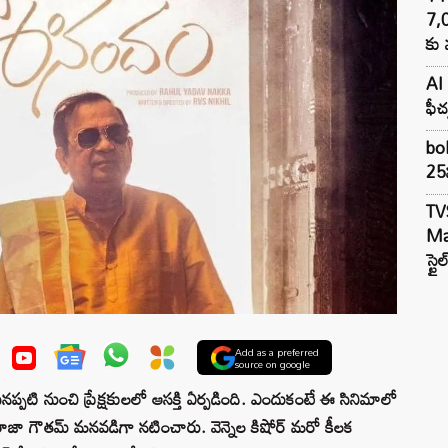
7,
కు 
AI 
ఫీచ
bol
25న
TV
Mar
స్టై
Add as a preferred
source on google
నప్పటి నుంచి ప్రేక్షకులలో ఆసక్తి ఏర్పడింది. ఎందుకంటే ఈ సినిమాలో
రాజా గౌతమ్ మనవడిగా నటించారు. వెన్నెల కిషోర్ మరో కీలక