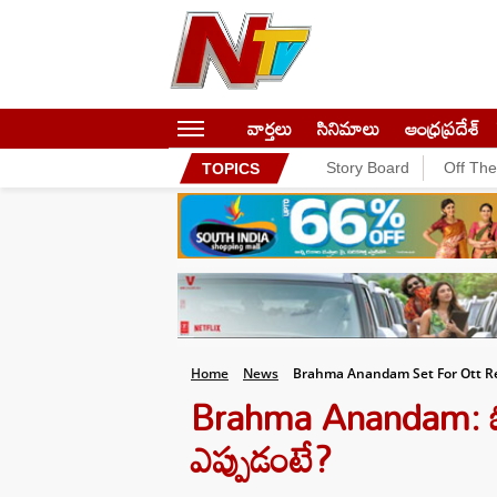
వార్తలు
సినిమాలు
ఆంధ్రప్రదేశ్
Story Board
Off Th
TOPICS
Home
News
Brahma Anandam Set For Ott R
Brahma Anandam: ఓటీటీల
ఎప్పుడంటే?