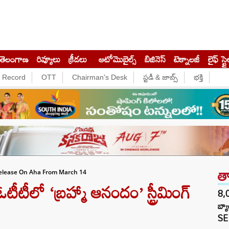
తెలంగాణ
రివ్యూలు
క్రీడలు
ఆటోమొబైల్స్
బిజినెస్‌
టెక్నాలజీ
లైఫ్ స్టై
e Record
OTT
Chairman's Desk
స్టడీ & జాబ్స్
భక్తి
త
elease On Aha From March 14
ో ‘బ్రహ్మా ఆనందం’ స్ట్రీమింగ్‌
8,0
బ్య
SE 