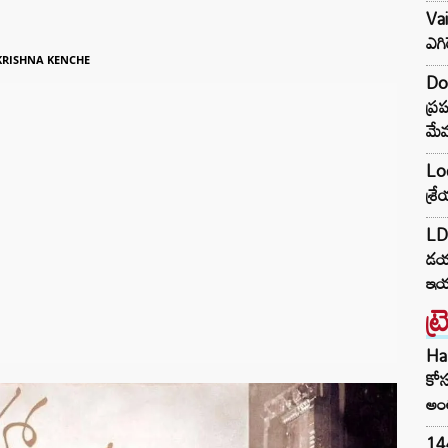
Va
ఎగి
RISHNA KENCHE
Do
ప్ర
మేమ
Lo
శ్ర
LDA
డయ
ఇయర
ట్
Har
కోస
అంత
144H