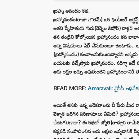
బ్రహ్మ ఆనందం కథ:
బ్రహ్మానందం(రాజా గౌతమ్) ఒక థియేటర్ ఆర్టిస్ట్
అతని స్నేహితుడు గురు(వెన్నెల కిషోర్) డాక్టర్
తన తండ్రిని కోల్పోయిన బ్రహ్మానందం తన బాబా
అన్ని విషయాలు షేర్ చేసుకుంటూ ఉంటాడు.. ఒ
(బ్రహ్మానందం) కలవాలనుకుంటున్నాడని అన్నను అ
బయటకు వచ్చేస్తాడు బ్రహ్మానందం. సరిగ్గా ఇదే
ఆరు లక్షల ఖర్చు అవుతుందని బ్రహ్మానందానికి 
READ MORE:
Amaravati: వైసీపీ అధినేత జగన
అయితే తనకు ఉన్న ఆరెకరాలను నీ పేరు మీద రా
వెళ్ళాక జరిగిన పరిణామాలు ఏమిటి? బ్రహ్మానందాని
చేయగలిగాడా? ఈ కథలో జ్యోతి(తాళ్లూరి రామేశ
కష్టపడి సంపాదించిన ఆరు లక్షలు ఇవ్వడానికి సిద