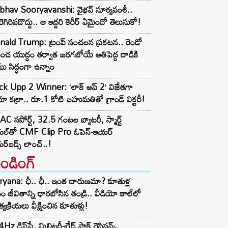
ibhav Sooryavanshi: వైభవ్ సూర్యవంశీ..
రెగిరిపడొద్దు.. ఆ ఇద్దరి కెరీర్ ఏమైందో తెలుసుకో!
nald Trump: ట్రంప్ సంచలన ప్రకటన.. రెండో
పంచ యుద్ధం తర్వాత జరగబోయే అతిపెద్ద దాడికి
ు సిద్ధంగా ఉన్నాం
ck Upp 2 Winner: ‘లాక్ అప్ 2’ విజేతగా
ేయా కల్రా.. రూ.1 కోటి బహుమతితో గ్రాండ్ విక్టరీ!
C సపోర్ట్, 32.5 గంటల బ్యాటరీ, స్మార్ట్
ల్‌తో CMF Clip Pro ఓపెన్-ఇయర్
్‌బడ్స్ లాంచ్..!
రెండింగ్‌
yana: ఛీ.. ఛీ.. ఇంత దారుణమా? కూతుళ్ల
ం జీవితాన్ని ధారబోసిన తండ్రి.. వీడియో కాల్‌లో
్యక్రియలు వీక్షించిన కూతుళ్లు!
z డిస్‌ప్లే, మిలిటరీ-గ్రేడ్ షాక్ రెసిస్టన్స్,