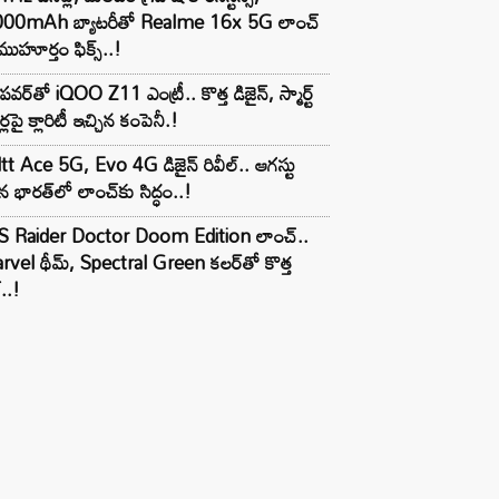
000mAh బ్యాటరీతో Realme 16x 5G లాంచ్
ముహూర్తం ఫిక్స్..!
పవర్‌తో iQOO Z11 ఎంట్రీ.. కొత్త డిజైన్, స్మార్ట్
ర్లపై క్లారిటీ ఇచ్చిన కంపెనీ.!
tt Ace 5G, Evo 4G డిజైన్ రివీల్.. ఆగస్టు
 భారత్‌లో లాంచ్‌కు సిద్ధం..!
S Raider Doctor Doom Edition లాంచ్..
vel థీమ్, Spectral Green కలర్‌తో కొత్త
ల్..!