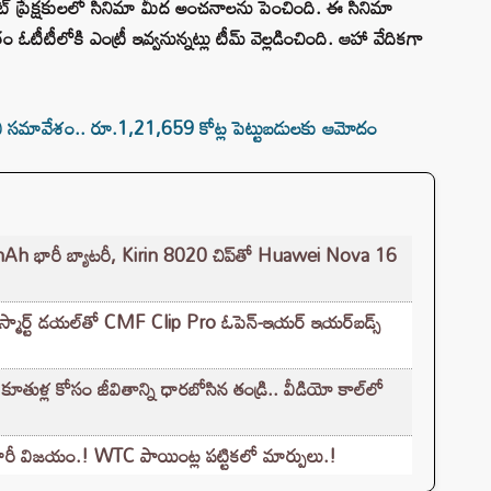
ట్ ప్రేక్షకులలో సినిమా మీద అంచనాలను పెంచింది. ఈ సినిమా
 ఓటీటీలోకి ఎంట్రీ ఇవ్వనున్నట్లు టీమ్ వెల్లడించింది. ఆహా వేదికగా
ీ సమావేశం.. రూ.1,21,659 కోట్ల పెట్టుబడులకు ఆమోదం
0mAh భారీ బ్యాటరీ, Kirin 8020 చిప్‌తో Huawei Nova 16
స్మార్ట్ డయల్‌తో CMF Clip Pro ఓపెన్-ఇయర్ ఇయర్‌బడ్స్
ుళ్ల కోసం జీవితాన్ని ధారబోసిన తండ్రి.. వీడియో కాల్‌లో
న భారీ విజయం.! WTC పాయింట్ల పట్టికలో మార్పులు.!