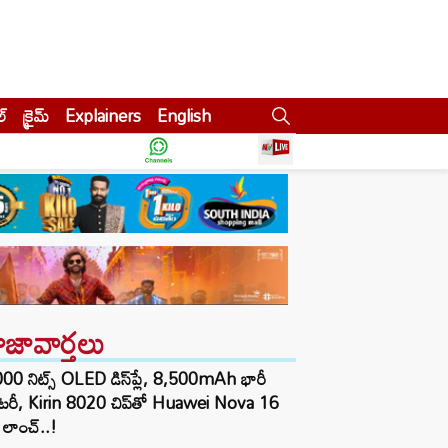
ల్
క్రైమ్
Explainers
English
ాజావార్తలు
00 నిట్స్ OLED డిస్‌ప్లే, 8,500mAh భారీ
ాటరీ, Kirin 8020 చిప్‌తో Huawei Nova 16
లాంచ్..!