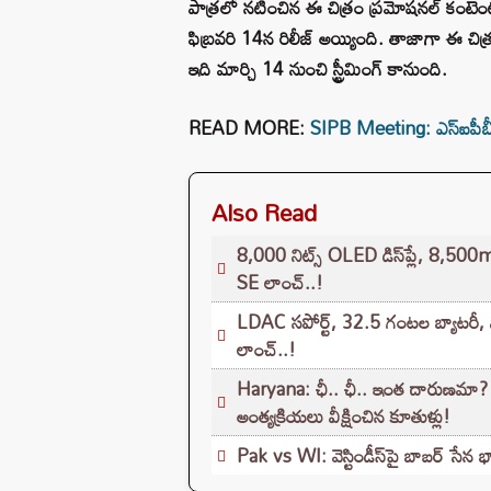
పాత్రలో నటించిన ఈ చిత్రం ప్రమోషనల్ కంటెం
ఫిబ్రవరి 14న రిలీజ్ అయ్యింది. తాజాగా ఈ చిత్రం
ఇది మార్చి 14 నుంచి స్ట్రీమింగ్‌ కానుంది.
READ MORE:
SIPB Meeting: ఎస్‌ఐ‌పీబ
Also Read
8,000 నిట్స్ OLED డిస్‌ప్లే, 8,50
SE లాంచ్..!
LDAC సపోర్ట్, 32.5 గంటల బ్యాటరీ, 
లాంచ్..!
Haryana: ఛీ.. ఛీ.. ఇంత దారుణమా? కూత
అంత్యక్రియలు వీక్షించిన కూతుళ్లు!
Pak vs WI: వెస్టిండీస్‌పై బాబర్ సే