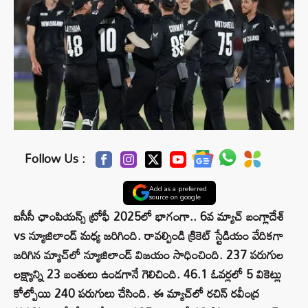
Follow Us :
Add as a preferred
source on google
ఐసీసీ ఛాంపియన్స్ ట్రోఫీ 2025లో భాగంగా.. 6వ మ్యాచ్ బంగ్లాదేశ్
vs న్యూజిలాండ్ మధ్య జరిగింది. రావల్పిండి క్రికెట్ స్టేడియం వేదికగా
జరిగిన మ్యాచ్‌లో న్యూజిలాండ్ విజయం సాధించింది. 237 పరుగుల
లక్ష్యాన్ని 23 బంతులు ఉండగానే గెలిచింది. 46.1 ఓవర్లలో 5 వికెట్లు
కోల్పోయి 240 పరుగులు చేసింది. ఈ మ్యాచ్‌లో రచిన్ రవీంద్ర