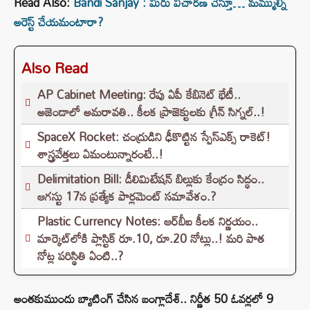
Read Also:
Bandi Sanjay : మీరు విచారణ చేస్తూ… మమ్ముల్ని
అరెస్ట్ చేయమంటారా?
Also Read
AP Cabinet Meeting: రేపు ఏపీ కేబినెట్ భేటీ..
అజెండాలో అమరావతి.. కీలక ప్రాజెక్టులకు గ్రీన్ సిగ్నల్..!
SpaceX Rocket: చంద్రుడిని ఢీకొట్టిన స్పేస్‌ఎక్స్ రాకెట్!
శాస్త్రవేత్తలు ఏమంటున్నారంటే..!
Delimitation Bill: డీలిమిటేషన్ బిల్లుకు కేంద్రం సిద్ధం..
ఆగస్టు 17న ప్రత్యేక పార్లమెంట్ సమావేశం.?
Plastic Currency Notes: ఆర్‌బీఐ కీలక నిర్ణయం..
మార్కెట్‌లోకి ప్లాస్టిక్ రూ.10, రూ.20 నోట్లు..! మరి పాత
నోట్ల పరిస్థితి ఏంటి..?
అంతకుముందు బ్యాటింగ్ చేసిన బంగ్లాదేశ్.. నిర్ణీత 50 ఓవర్లలో 9