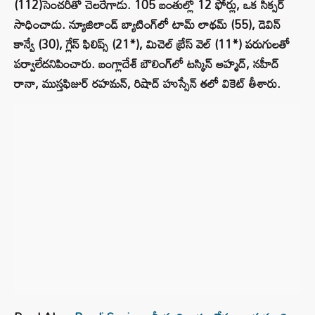
(112)సెంచరీతో చెలరేగాడు. 105 బంతుల్లో 12 ఫోర్లు, ఒక సిక్సర్
సాధించాడు. న్యూజిలాండ్ బ్యాటింగ్‌లో టామ్ లాథమ్ (55), డెవిన్
కాన్వే (30), గ్లేన్ ఫిలిప్స్ (21*), మిచెల్ బ్రేస్ వెల్ (11*) పరుగులతో
పర్వాలేదనిపించారు. బంగ్లాదేశ్ బౌలింగ్‌లో టస్కిన్ అహ్మద్, నహీద్
రానా, ముస్తఫిజుర్ రహమన్, రిషాద్ హుస్సేన్ తలో వికెట్ తీశారు.