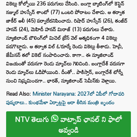
వికెట్లు కోల్పోయి 236 పరుగులు చేసింది. బంగ్లా బ్యాటింగ్‌లో కెప్టెన్
నజ్ముల్ హుస్సేన్ శాంటో (77) ఒంటరి పోరాటం చేశాడు. ఆ తర్వాత
జాకీర్ అలీ (45) పర్వాలేదనిపించాడు. రిషాద్ హుస్సేన్ (26), తంజీద్
హసన్ (24), మెహిదీ హసన్ మిరాజ్ (13) పరుగులు చేశారు.
న్యూజిలాండ్ బౌలింగ్‌లో మిచెల్ బ్రేస్ వెల్ అత్యధికంగా 4 వికెట్లు
పడగొట్టాడు. ఆ తర్వాత విల్ ఓ’రూర్కే రెండు వికెట్లు తీశాడు. హెన్రీ,
జేమీసన్ తలో వికెట్ సంపాదించారు. కాగా.. ఈ న్యూజిలాండ్
విజయంతో వరుసగా రెండు మ్యాచ్‌లు గెలిచింది. బంగ్లాదేశ్ వరుసగా
రెండు మ్యాచ్‌లు ఓడిపోయింది. దీంతో.. పాకిస్తాన్, బంగ్లాదేశ్ టోర్నీ
నుంచి నిష్క్రమించగా.. భారత్, న్యూజిలాండ్ సెమీస్‌కు వెళ్లాయి.
Read Also:
Minister Narayana: 2027లో ఏపీలో గోదావరి
పుష్కరాలు.. కుంభమేళా ఏర్పాట్లపై ఆరా తీసిన మంత్రి బృందం
NTV తెలుగు
వాట్సాప్ ఛానల్ ని ఫాలో
అవ్వండి