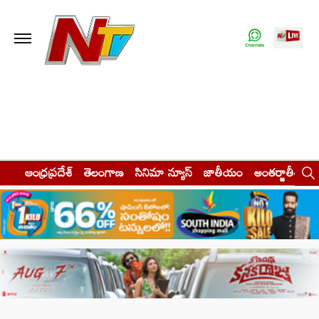
ఆంధ్రప్రదేశ్
తెలంగాణ
సినిమా న్యూస్
జాతీయం
అంతర్జాతీయం