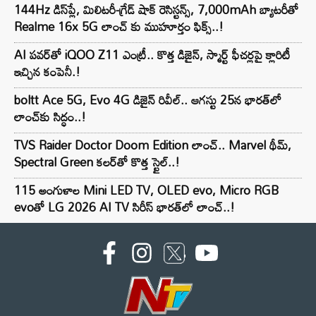
144Hz డిస్‌ప్లే, మిలిటరీ-గ్రేడ్ షాక్ రెసిస్టన్స్, 7,000mAh బ్యాటరీతో
Realme 16x 5G లాంచ్ కు ముహూర్తం ఫిక్స్..!
AI పవర్‌తో iQOO Z11 ఎంట్రీ.. కొత్త డిజైన్, స్మార్ట్ ఫీచర్లపై క్లారిటీ
ఇచ్చిన కంపెనీ.!
boltt Ace 5G, Evo 4G డిజైన్ రివీల్.. ఆగస్టు 25న భారత్‌లో
లాంచ్‌కు సిద్ధం..!
TVS Raider Doctor Doom Edition లాంచ్.. Marvel థీమ్,
Spectral Green కలర్‌తో కొత్త స్టైల్..!
115 అంగుళాల Mini LED TV, OLED evo, Micro RGB
evoతో LG 2026 AI TV సిరీస్ భారత్‌లో లాంచ్..!