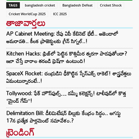
TAGS
bangladesh cricket
Bangladesh Defeat
Cricket Shock
Cricket WorldCup 2025
ICC 2025
తాజావార్తలు
AP Cabinet Meeting: రేపు ఏపీ కేబినెట్ భేటీ.. అజెండాలో
అమరావతి.. కీలక ప్రాజెక్టులకు గ్రీన్ సిగ్నల్..!
Kitchen Hacks: ఫ్రిజ్‌లో పెట్టిన కొత్తిమీర త్వరగా పాడవుతోందా?
ఇలా చేస్తే వారాల తరబడి ఫ్రెష్‌గా ఉంటుంది!
SpaceX Rocket: చంద్రుడిని ఢీకొట్టిన స్పేస్‌ఎక్స్ రాకెట్! శాస్త్రవేత్తలు
ఏమంటున్నారంటే..!
Tollywood: ఫేక్ హౌస్‌ఫుల్స్… డమ్మీ కలెక్షన్స్! టాలీవుడ్‌లో కొత్త
“మైండ్ గేమ్”!
Delimitation Bill: డీలిమిటేషన్ బిల్లుకు కేంద్రం సిద్ధం.. ఆగస్టు
17న ప్రత్యేక పార్లమెంట్ సమావేశం.?
ట్రెండింగ్‌