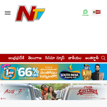
ఆంధ్రప్రదేశ్
తెలంగాణ
సినిమా న్యూస్
జాతీయం
అంతర్జాతీయం