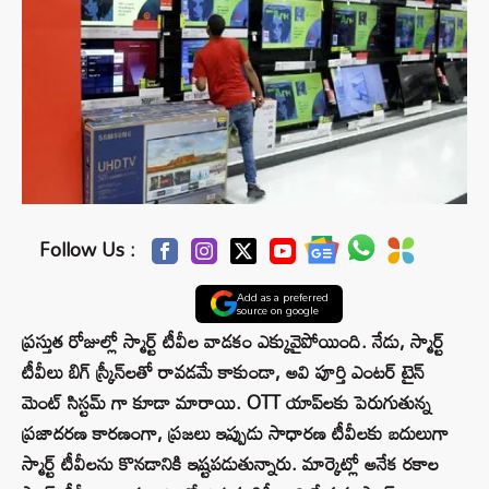
Follow Us :
Add as a preferred
source on google
ప్రస్తుత రోజుల్లో స్మార్ట్ టీవీల వాడకం ఎక్కువైపోయింది. నేడు, స్మార్ట్
టీవీలు బిగ్ స్క్రీన్‌లతో రావడమే కాకుండా, అవి పూర్తి ఎంటర్ టైన్
మెంట్ సిస్టమ్ గా కూడా మారాయి. OTT యాప్‌లకు పెరుగుతున్న
ప్రజాదరణ కారణంగా, ప్రజలు ఇప్పుడు సాధారణ టీవీలకు బదులుగా
స్మార్ట్ టీవీలను కొనడానికి ఇష్టపడుతున్నారు. మార్కెట్లో అనేక రకాల