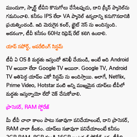
ముందుగా, స్మార్ట్ టీవీని కొనుగోలు చేసేటప్పుడు, దాని స్క్రీన్ ప్యానెల్‌ను
గమనించాలి. కనీసం IPS లేదా VA ప్యానెల్ ఉన్నదాన్ని కనుగొనడానికి
ప్రయత్నించండి. ఇది మెరుగైన కలర్, బ్రైట్ నెస్ ను అందిస్తుంది.
అదనంగా, టీవీ కనీసం 60Hz రిఫ్రెష్ రేట్ కలిగి ఉండాలి.
యాప్ సపోర్ట్, ఆపరేటింగ్ సిస్టమ్
టీవీ ఏ OS కి మద్దతు ఇస్తుందో తనిఖీ చేయండి, అంటే అది Android
TV అయినా లేదా Google TV అయినా. Google TV, Android
TV అతిపెద్ద యాప్‌ల ఎకో సిస్టమ్ ను అందిస్తాయి. అలాగే, Netflix,
Prime Video, Hotstar వంటి అన్ని ముఖ్యమైన యాప్‌లు టీవీలో
మద్దతు ఇస్తున్నాయో లేదో చెక్ చేసుకోవాలి.
ప్రాసెసర్, RAM స్టోరేజ్
మీ టీవీ చాలా కాలం పాటు సజావుగా పనిచేయాలంటే, దాని ప్రాసెసర్,
RAM చాలా కీలకం. యాప్‌లు సజావుగా పనిచేయాలంటే కనీసం