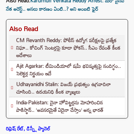
Also Read:
Karumuri Venkata Reddy Arrest: మరో వైసీపీ
నేత అరెస్ట్.. అసలు కారణం ఏంటి..? అని అంబటి ఫైర్‌
Also Read
CM Revanth Reddy: పోలీస్ ఉద్యోగ పరీక్షలపై ప్రత్యేక
నిఘా.. కోచింగ్ సెంటర్లపై కూడా ఫోకస్.. సీఎం రేవంత్ కీలక
ఆదేశాలు
Ajit Agarkar: టీమిండియాలో షమీ భవిష్యత్తుపై సందిగ్ధం..
సెలెక్టర్ల నిర్ణయం ఇదే
Udhayanidhi Stalin: విజయ్ ప్రభుత్వం ఉగ్రవాదిలా
చూసింది.. ఉదయనిధి కీలక వ్యాఖ్యలు
India-Pakistan: చైనా హోవిట్జర్లను మోహరించిన
పాకిస్థాన్.. ‘అవసరమైతే ఏదైనా చేస్తాం’ అన్న భారత్
రిఫ్రెష్ రేట్, డిస్ప్లే ప్యానెల్