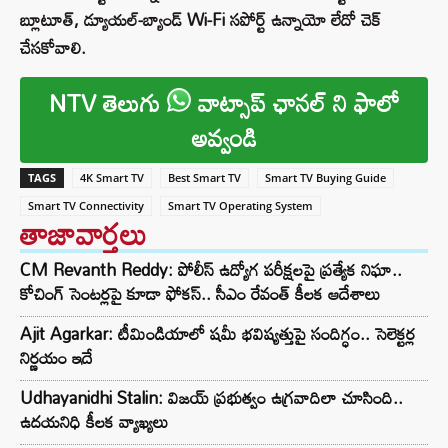
బ్లూటూత్, డ్యూయల్-బ్యాండ్ Wi-Fi సపోర్ట్ ఉన్నాయో లేదో చెక్
చేసకోవాలి.
NTV తెలుగు
వాట్సాప్ ఛానల్ ని ఫాలో
అవ్వండి
TAGS
4K Smart TV
Best Smart TV
Smart TV Buying Guide
Smart TV Connectivity
Smart TV Operating System
తాజావార్తలు
CM Revanth Reddy: పోలీస్ ఉద్యోగ పరీక్షలపై ప్రత్యేక నిఘా..
కోచింగ్ సెంటర్లపై కూడా ఫోకస్.. సీఎం రేవంత్ కీలక ఆదేశాలు
Ajit Agarkar: టీమిండియాలో షమీ భవిష్యత్తుపై సందిగ్ధం.. సెలెక్టర్ల
నిర్ణయం ఇదే
Udhayanidhi Stalin: విజయ్ ప్రభుత్వం ఉగ్రవాదిలా చూసింది..
ఉదయనిధి కీలక వ్యాఖ్యలు