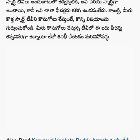
స్మార్ట్ టీవీలు అందుబాటులో ఉన్నప్పటికీ, అవి పేరుకు స్మార్ట్‌గా
ఉంటాయి, కానీ అవి చాలా ఫీచర్లను కలిగి ఉండడంలేదు. కాబట్టి, మీరు
కొత్త స్మార్ట్ టీవీని కొనుగోలు చేస్తుంటే, కొన్ని విషయాలను
గుర్తుంచుకోండి. మీరు కొనుగోలు చేస్తున్న టీవీలో ఈ ఐదు ఫీచర్లు
తప్పనిసరిగా ఉన్నాయో లేదో తనిఖీ చేయడం మరిచిపోవద్దు.