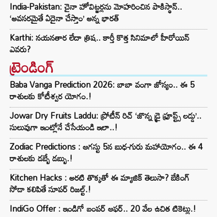
India-Pakistan: చైనా హోవిట్జర్లను మోహరించిన పాకిస్థాన్..
‘అవసరమైతే ఏదైనా చేస్తాం’ అన్న భారత్
Karthi: నయనతార లేదా త్రిష.. కార్తీ కొత్త సినిమాలో హీరోయిన్
ఎవరు?
ట్రెండింగ్‌
Baba Vanga Prediction 2026: బాబా వంగా జోస్యం.. ఈ 5
రాశులకు కోటీశ్వర యోగం.!
Jowar Dry Fruits Laddu: ప్రోటీన్ రిచ్ ‘జొన్న డ్రై ఫ్రూప్ట్స్ లడ్డు’..
సులువుగా ఇంట్లోనే చేసేయండి ఇలా..!
Zodiac Predictions : ఆగస్టు 5న బుధ-గురు మహాయోగం.. ఈ 4
రాశులకు డబ్బే డబ్బు.!
Kitchen Hacks : అరటి తొక్కతో ఈ మ్యాజిక్ తెలుసా? బేకింగ్
సోడా కలిపితే సూపర్ రిజల్ట్.!
IndiGo Offer : ఇండిగో బంపర్ ఆఫర్.. 20 వేల ఉచిత టికెట్లు.!