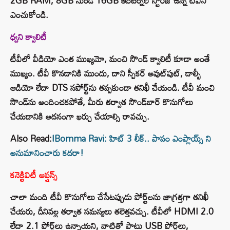
2GB RAM, 8GB నుండి 16GB ఇంటర్నల్ స్టోరేజ్ ఉన్న టీవీని
ఎంచుకోండి.
ధ్వని క్వాలిటీ
టీవీలో వీడియో ఎంత ముఖ్యమో, మంచి సౌండ్ క్వాలిటీ కూడా అంతే
ముఖ్యం. టీవీ కొనడానికి ముందు, దాని స్పీకర్ అవుట్‌పుట్, డాల్బీ
ఆడియో లేదా DTS సపోర్ట్‌ను తప్పకుండా తనిఖీ చేయండి. టీవీ మంచి
సౌండ్‌ను అందించకపోతే, మీరు తర్వాత సౌండ్‌బార్ కొనుగోలు
చేయడానికి అదనంగా ఖర్చు చేయాల్సి రావచ్చు.
Also Read:
IBomma Ravi: హిట్ 3 లీక్.. పాపం ఎంప్లాయ్స్ ని
అనుమానించారు కదరా!
కనెక్టివిటీ ఆప్షన్స్
చాలా మంది టీవీ కొనుగోలు చేసేటప్పుడు పోర్ట్‌లను జాగ్రత్తగా తనిఖీ
చేయరు, దీనివల్ల తర్వాత సమస్యలు తలెత్తవచ్చు. టీవీలో HDMI 2.0
లేదా 2.1 పోర్ట్‌లు ఉన్నాయని, వాటితో పాటు USB పోర్ట్‌లు,