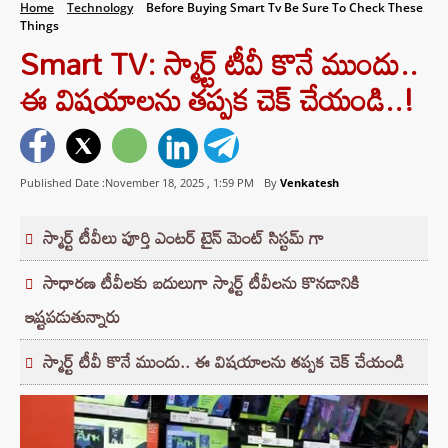
Home
Technology
Before Buying Smart Tv Be Sure To Check These
Things
Smart TV: స్మార్ట్ టీవీ కొనే ముందు..
ఈ విషయాలను తప్పక చెక్ చేయండి..!
Published Date :November 18, 2025 ,
1:59 PM
By
Venkatesh
స్మార్ట్ టీవీలు పూర్తి ఎంటర్ టైన్ మెంట్ సిస్టమ్ గా
సాధారణ టీవీలకు బదులుగా స్మార్ట్ టీవీలను కొనడానికి
ఇష్టపడుతున్నారు
స్మార్ట్ టీవీ కొనే ముందు.. ఈ విషయాలను తప్పక చెక్ చేయండి