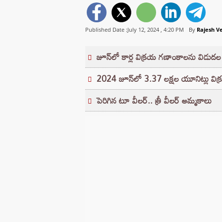
Published Date :July 12, 2024 ,
4:20 PM
By
Rajesh V
జూన్‌లో కార్ల విక్రయ గణాంకాలను విడుదల
2024 జూన్⁭లో 3.37 లక్షల యూనిట్లు విక
పెరిగిన టూ వీలర్.. త్రీ వీలర్ అమ్మకాలు