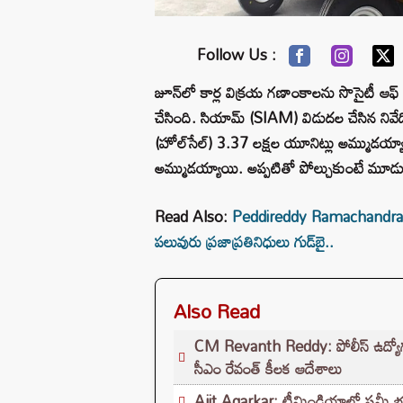
Follow Us :
జూన్‌లో కార్ల విక్రయ గణాంకాలను సొసైటీ ఆఫ్
చేసింది. సియామ్ (SIAM) విడుదల చేసిన నివే
(హోల్‌సేల్) 3.37 లక్షల యూనిట్లు అమ్ముడయ్య
అమ్ముడయ్యాయి. అప్పటితో పోల్చుకుంటే మూడ
Read Also:
Peddireddy Ramachandra Reddy:
పలువురు ప్రజాప్రతినిధులు గుడ్‌బై..
Also Read
CM Revanth Reddy: పోలీస్ ఉద్యోగ పరీ
సీఎం రేవంత్ కీలక ఆదేశాలు
Ajit Agarkar: టీమిండియాలో షమీ భవిష్యత