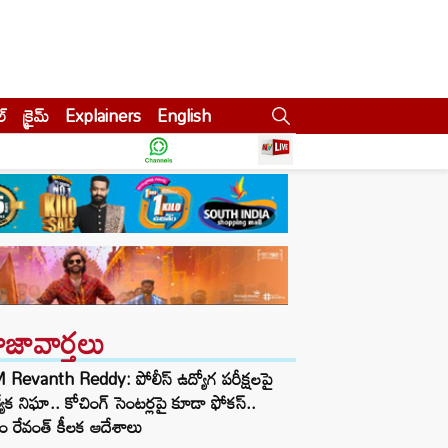
ల్
క్రైమ్
Explainers
English
ాజావార్తలు
Revanth Reddy: పోలీస్ ఉద్యోగ పరీక్షలపై
త్యేక నిఘా.. కోచింగ్ సెంటర్లపై కూడా ఫోకస్..
ం రేవంత్ కీలక ఆదేశాలు