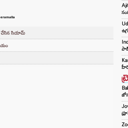
Aji
సంద
eeramalla
Udh
ఉగ్
 చేసిన సియామ్
Ind
్రయం
పాక
Kar
హీ
ట్
Ba
జోస
Jow
ఫ్ర
Zod