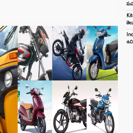
మహ
Kit
తెల
Ind
ఉచి