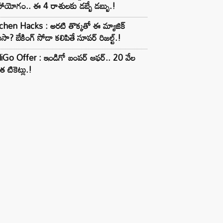
ాయోగం.. ఈ 4 రాశులకు డబ్బే డబ్బు.!
chen Hacks : అరటి తొక్కతో ఈ మ్యాజిక్
ుసా? బేకింగ్ సోడా కలిపితే సూపర్ రిజల్ట్.!
iGo Offer : ఇండిగో బంపర్ ఆఫర్.. 20 వేల
త టికెట్లు.!