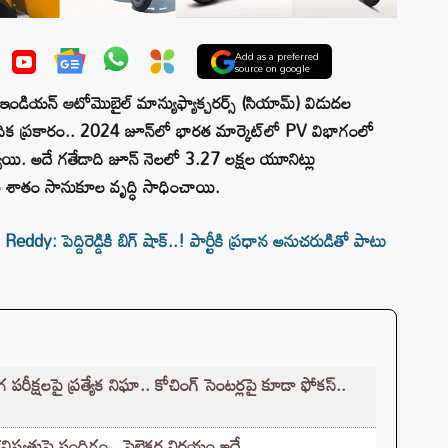
Add as a preferred
source on google
 ఇండియన్ ఆటోమొబైల్ మాన్యుఫ్యాక్చరర్స్ (సియామ్) విడుదల
దిక ప్రకారం.. 2024 జూన్⁭లో భారత మార్కెట్‌లో PV విభాగంలో
ాయి. అదే గతేడాది జూన్ నెలలో 3.27 లక్షల యూనిట్లు
ు శాతం సానుకూల వృద్ధి సాధించాయి.
 పెద్దిరెడ్డికి బిగ్‌ షాక్..! పార్టీకి ప్రధాన అనుచరుడితో పాటు
క్షలపై ప్రత్యేక నిఘా.. కోచింగ్ సెంటర్లపై కూడా ఫోకస్..
్తుపై సందిగ్ధం.. సెలెక్టర్ల నిర్ణయం ఇదే