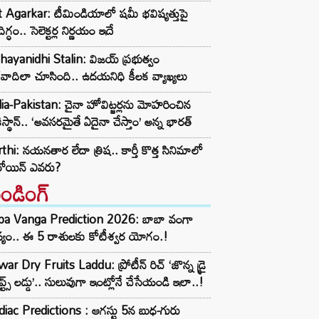
t Agarkar: టీమిండియాలో షమీ భవిష్యత్తుపై
ిగ్ధం.. సెలెక్టర్ల నిర్ణయం ఇదే
ayanidhi Stalin: విజయ్ ప్రభుత్వం
రవాదిలా చూసింది.. ఉదయనిధి కీలక వ్యాఖ్యలు
ia-Pakistan: చైనా హోవిట్జర్లను మోహరించిన
ిస్థాన్.. ‘అవసరమైతే ఏదైనా చేస్తాం’ అన్న భారత్
thi: నయనతార లేదా త్రిష.. కార్తీ కొత్త సినిమాలో
రోయిన్ ఎవరు?
రెండింగ్‌
ba Vanga Prediction 2026: బాబా వంగా
్యం.. ఈ 5 రాశులకు కోటీశ్వర యోగం.!
ar Dry Fruits Laddu: ప్రోటీన్ రిచ్ ‘జొన్న డ్రై
ూప్ట్స్ లడ్డు’.. సులువుగా ఇంట్లోనే చేసేయండి ఇలా..!
iac Predictions : ఆగస్టు 5న బుధ-గురు