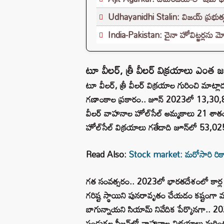
Udhayanidhi Stalin: విజయ్ ప్రభుత్వ
India-Pakistan: చైనా హోవిట్జర్లను మో
టూ వీలర్, త్రీ వీలర్ విక్రయాలు ఎంత
టూ వీలర్, త్రీ వీలర్ విక్రయాల గురించి మాట్
గణాంకాల ప్రకారం.. జూన్ 2023లో 13,30,
వీలర్ వాహనాల హోల్‌సేల్ అమ్మకాలు 21 శాతం 
హోల్‌సేల్ విక్రయాలు గతేడాది జూన్‌లో 53,0
Read Also:
Stock market: మరోసారి రికార్
గత సంవత్సరం.. 2023లో భారతదేశంలో కార్ల అ
గరిష్ట స్థాయిని పునరావృతం చేయడం కష్టంగా
బాగున్నాయని సియామ్ నివేదిక పేర్కొనగా.. 20
పండుగల సీజన్‌లో వాహనాల విక్రయాలు మరింత ప