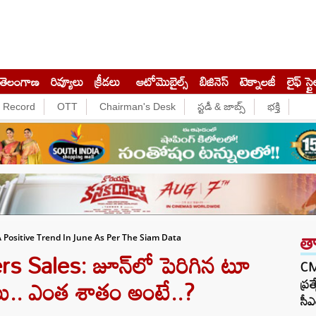
తెలంగాణ
రివ్యూలు
క్రీడలు
ఆటోమొబైల్స్
బిజినెస్‌
టెక్నాలజీ
లైఫ్ స్టై
e Record
OTT
Chairman's Desk
స్టడీ & జాబ్స్
భక్తి
త
A Positive Trend In June As Per The Siam Data
 Sales: జూన్⁭లో పెరిగిన టూ
CM 
కాలు.. ఎంత శాతం అంటే..?
ప్ర
సీఎ