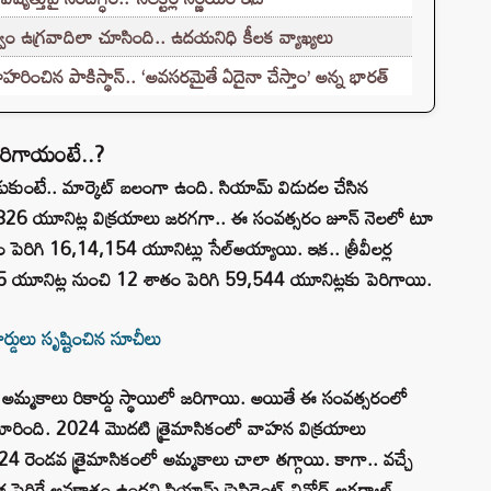
ం ఉగ్రవాదిలా చూసింది.. ఉదయనిధి కీలక వ్యాఖ్యలు
హరించిన పాకిస్థాన్.. ‘అవసరమైతే ఏదైనా చేస్తాం’ అన్న భారత్
 జరిగాయంటే..?
లాడుకుంటే.. మార్కెట్ బలంగా ఉంది. సియామ్ విడుదల చేసిన
826 యూనిట్ల విక్రయాలు జరగగా.. ఈ సంవత్సరం జూన్ నెలలో టూ
పెరిగి 16,14,154 యూనిట్లు సేల్అయ్యాయి. ఇక.. త్రీవీలర్ల
25 యూనిట్ల నుంచి 12 శాతం పెరిగి 59,544 యూనిట్లకు పెరిగాయి.
డులు సృష్టించిన సూచీలు
మ్మకాలు రికార్డు స్థాయిలో జరిగాయి. అయితే ఈ సంవత్సరంలో
 మారింది. 2024 మొదటి త్రైమాసికంలో వాహన విక్రయాలు
24 రెండవ త్రైమాసికంలో అమ్మకాలు చాలా తగ్గాయి. కాగా.. వచ్చే
ెరిగే అవకాశం ఉందని సియామ్ ప్రెసిడెంట్ వినోద్ అగర్వాల్