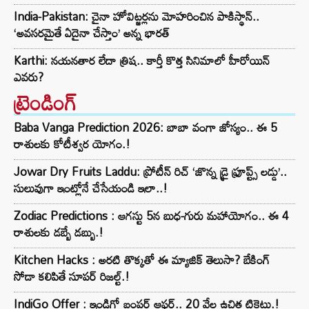
India-Pakistan: చైనా హోవిట్జర్లను మోహరించిన పాకిస్థాన్..
‘అవసరమైతే ఏదైనా చేస్తాం’ అన్న భారత్
Karthi: నయనతార లేదా త్రిష.. కార్తీ కొత్త సినిమాలో హీరోయిన్
ఎవరు?
ట్రెండింగ్‌
Baba Vanga Prediction 2026: బాబా వంగా జోస్యం.. ఈ 5
రాశులకు కోటీశ్వర యోగం.!
Jowar Dry Fruits Laddu: ప్రోటీన్ రిచ్ ‘జొన్న డ్రై ఫ్రూప్ట్స్ లడ్డు’..
సులువుగా ఇంట్లోనే చేసేయండి ఇలా..!
Zodiac Predictions : ఆగస్టు 5న బుధ-గురు మహాయోగం.. ఈ 4
రాశులకు డబ్బే డబ్బు.!
Kitchen Hacks : అరటి తొక్కతో ఈ మ్యాజిక్ తెలుసా? బేకింగ్
సోడా కలిపితే సూపర్ రిజల్ట్.!
IndiGo Offer : ఇండిగో బంపర్ ఆఫర్.. 20 వేల ఉచిత టికెట్లు.!