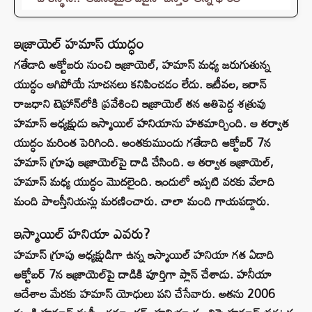
ఇజ్రాయెల్ హమాస్ యుద్ధం
గతేడాది అక్టోబరు నుంచి ఇజ్రాయెల్, హమాస్ మధ్య జరుగుతున్న
యుద్ధం ఆగిపోయే సూచనలు కనిపించడం లేదు. ఇటీవల, ఇరాన్
రాజధాని టెహ్రాన్‌లోకి ప్రవేశించి ఇజ్రాయెల్ తన అతిపెద్ద శత్రువు
హమాస్ అధ్యక్షుడు ఇస్మాయిల్ హనియాను హతమార్చింది. ఆ తర్వాత
యుద్ధం మరింత పెరిగింది. అంతకుముందు గతేడాది అక్టోబర్‌ 7న
హమాస్‌ గ్రూపు ఇజ్రాయెల్‌పై దాడి చేసింది. ఆ తర్వాత ఇజ్రాయెల్,
హమాస్ మధ్య యుద్ధం మొదలైంది. ఇందులో ఇప్పటి వరకు వేలాది
మంది పాలస్తీనియన్లు మరణించారు. చాలా మంది గాయపడ్డారు.
ఇస్మాయిల్ హనియా ఎవరు?
హమాస్ గ్రూపు అధ్యక్షుడిగా ఉన్న ఇస్మాయిల్ హనియా గత ఏడాది
అక్టోబర్ 7న ఇజ్రాయెల్‌పై దాడికి పూర్తిగా ప్లాన్ చేశాడు. హనీయా
ఆదేశాల మేరకు హమాస్ యోధులు పని చేసేవారు. అతను 2006