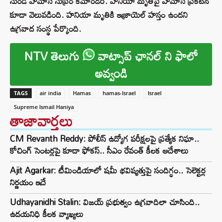
నుండి హమాస్ సుప్రీం కమాండర్. హనియా మృతిపై హమాస్ ప్రకటన
కూడా వెలువడింది. హనియా మృతికి ఇజ్రాయెల్ హస్తం ఉందని
ఉగ్రవాద సంస్థ పేర్కొంది.
NTV తెలుగు
వాట్సాప్ ఛానల్ ని ఫాలో
అవ్వండి
TAGS
air india
Hamas
hamas-Israel
Israel
Supreme Ismail Haniya
తాజావార్తలు
CM Revanth Reddy: పోలీస్ ఉద్యోగ పరీక్షలపై ప్రత్యేక నిఘా..
కోచింగ్ సెంటర్లపై కూడా ఫోకస్.. సీఎం రేవంత్ కీలక ఆదేశాలు
Ajit Agarkar: టీమిండియాలో షమీ భవిష్యత్తుపై సందిగ్ధం.. సెలెక్టర్ల
నిర్ణయం ఇదే
Udhayanidhi Stalin: విజయ్ ప్రభుత్వం ఉగ్రవాదిలా చూసింది..
ఉదయనిధి కీలక వ్యాఖ్యలు