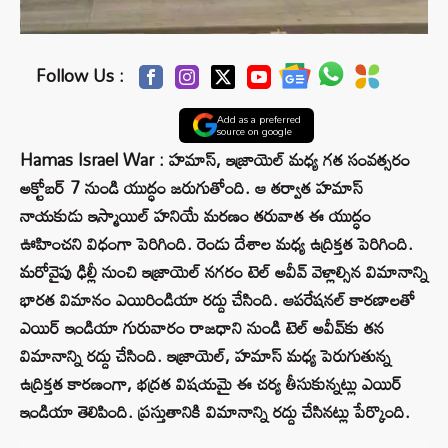
Follow Us :
Add as a preferred
source on google
Hamas Israel War : హమాస్, ఇజ్రాయెల్ మధ్య గత సంవత్సరం
అక్టోబర్ 7 నుండి యుద్ధం జరుగుతోంది. ఆ తర్వాత హమాస్
నాయకుడు ఇస్మాయిల్ హనియే మరణం తరువాత ఈ యుద్ధం
ఊహించని విధంగా పెరిగింది. రెండు దేశాల మధ్య ఉద్రిక్తత పెరిగింది.
మరోవైపు ఢిల్లీ నుంచి ఇజ్రాయెల్ నగరం టెల్ అవీవ్ వెళ్లాల్సిన విమానాన్ని
భారత విమానం ఎయిరిండియా రద్దు చేసింది. ఆపరేషనల్ కారణాలతో
ఎయిర్ ఇండియా గురువారం రాజధాని నుండి టెల్ అవీవ్‌కు తన
విమానాన్ని రద్దు చేసింది. ఇజ్రాయెల్, హమాస్ మధ్య పెరుగుతున్న
ఉద్రిక్తత కారణంగా, భద్రత విషయమై ఈ చర్య తీసుకున్నట్లు ఎయిర్
ఇండియా తెలిపింది. ప్రస్తుతానికి విమానాన్ని రద్దు చేసినట్లు పేర్కొంది.