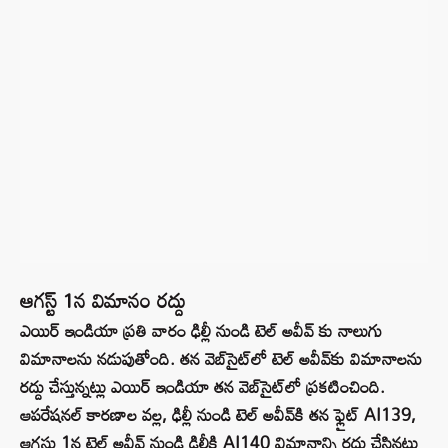
ఆగస్ట్ 1న విమానం రద్దు
ఎయిర్ ఇండియా ప్రతి వారం ఢిల్లీ నుండి టెల్ అవీవ్ కు నాలుగు
విమానాలను నడుపుతోంది. తన వెబ్‌సైట్‌లో టెల్ అవీవ్‌కు విమానాలను
రద్దు చేస్తున్నట్లు ఎయిర్ ఇండియా తన వెబ్‌సైట్‌లో ప్రకటించింది.
ఆపరేషనల్ కారణాల వల్ల, ఢిల్లీ నుండి టెల్ అవీవ్‌కి తన ఫ్లైట్ AI139,
ఆగస్టు 1న టెల్ అవీవ్ నుండి ఢిల్లీకి AI140 విమానాన్ని రద్దు చేసినట్లు