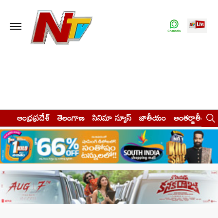
ఆంధ్రప్రదేశ్
తెలంగాణ
సినిమా న్యూస్
జాతీయం
అంతర్జాతీయం