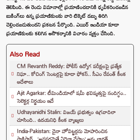
తెలిపింది. ఈ రెండు విమానాల్లో ప్రయాణించడానికి ధృవీకరించబడిన
బుకింగ్‌లు ఉన్న ప్రయాణికులకు వారి టిక్కెట్ డబ్బు తిరిగి
చెల్లించబడుతుందని ప్రకటన పేర్కొంది. ఎయిర్ ఇండియా కూడా
ప్రయాణికులకు కలిగిన అసౌకర్యానికి విచారం వ్యక్తం చేసింది.
Also Read
CM Revanth Reddy: పోలీస్ ఉద్యోగ పరీక్షలపై ప్రత్యేక
నిఘా.. కోచింగ్ సెంటర్లపై కూడా ఫోకస్.. సీఎం రేవంత్ కీలక
ఆదేశాలు
Ajit Agarkar: టీమిండియాలో షమీ భవిష్యత్తుపై సందిగ్ధం..
సెలెక్టర్ల నిర్ణయం ఇదే
Udhayanidhi Stalin: విజయ్ ప్రభుత్వం ఉగ్రవాదిలా
చూసింది.. ఉదయనిధి కీలక వ్యాఖ్యలు
India-Pakistan: చైనా హోవిట్జర్లను మోహరించిన
పాకిస్థాన్.. ‘అవసరమైతే ఏదైనా చేస్తాం’ అన్న భారత్