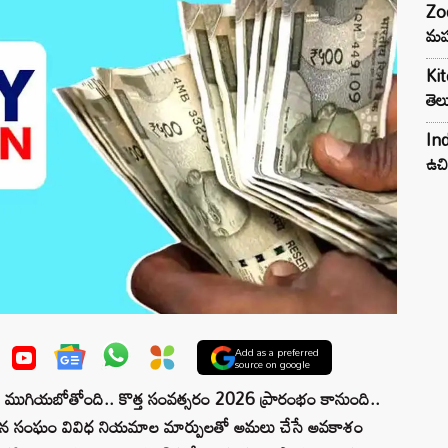
Zod
మహ
Kit
తెల
Ind
ఉచి
Add as a preferred
source on google
గియబోతోంది.. కొత్త సంవత్సరం 2026 ప్రారంభం కానుంది..
ేతన సంఘం వివిధ నియమాల మార్పులతో అమలు చేసే అవకాశం