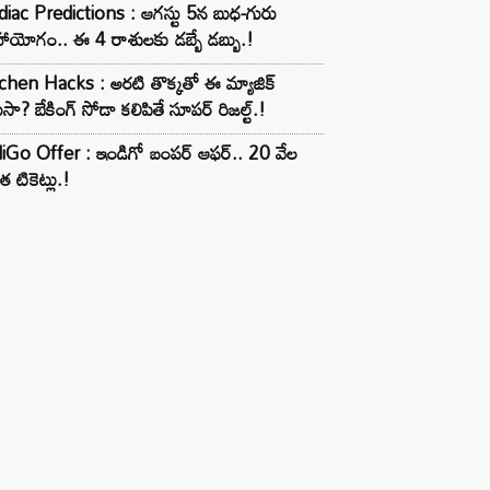
iac Predictions : ఆగస్టు 5న బుధ-గురు
ాయోగం.. ఈ 4 రాశులకు డబ్బే డబ్బు.!
chen Hacks : అరటి తొక్కతో ఈ మ్యాజిక్
ుసా? బేకింగ్ సోడా కలిపితే సూపర్ రిజల్ట్.!
iGo Offer : ఇండిగో బంపర్ ఆఫర్.. 20 వేల
త టికెట్లు.!