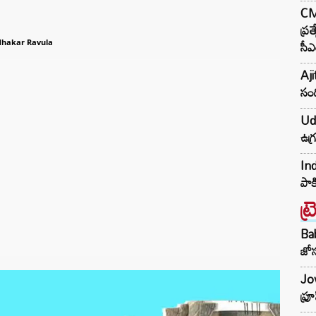
CM 
ప్ర
సీఎ
dhakar Ravula
Aji
సంద
Udh
ఉగ్
Ind
పాక
ట్
Ba
జోస
Jow
ఫ్ర