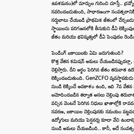
ఉపశమనం)లో మార్పుల గురించి చూస్తే.. ద్రవ్య
సవరించబడుతుంది, సాధారణంగా సంవత్సరానికి ర
సర్దుబాటు చేయబడి ప్రాథమిక జీతంలో చేర్చబడ
స్థాయిలను పరిగణనలోకి తీసుకుని డీఏ లెక్కింపులన
జీతం మరియు భవిష్యత్తులో డీఏ పెంపుదల రెండింట
పెండింగ్ బకాయిలకు ఏమి జరుగుతుంది?
కొత్త వేతన కమిషన్ అమలు చేయబడినప్పుడల్ల
చెల్లిస్తారు. దీని అర్థం పెరిగిన జీతం తరువాత 
లెక్కించబడుతుంది. GenZCFO వ్యవస్థాపకుడ
నుండి లెక్కించే అవకాశం ఉంది, ఇది 7వ వేతన
ఆమోదించబడిన తర్వాత అసలు చెల్లింపు తరువ
వచ్చిన వెంటనే పెరిగిన నిధులు ఖాతాల్లోకి రా
సవరణ, బకాయిల చెల్లింపునకు సమయం పట్టవచ్చన
ఉద్యోగులు మరియు పెన్షనర్లు కూడా వేచి ఉ
నుండి అమలు చేయబడింది.. కానీ, అదే సంవత్సర