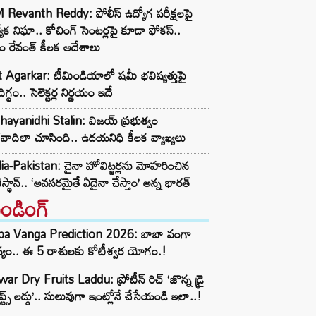
Revanth Reddy: పోలీస్ ఉద్యోగ పరీక్షలపై
త్యేక నిఘా.. కోచింగ్ సెంటర్లపై కూడా ఫోకస్..
ం రేవంత్ కీలక ఆదేశాలు
t Agarkar: టీమిండియాలో షమీ భవిష్యత్తుపై
ిగ్ధం.. సెలెక్టర్ల నిర్ణయం ఇదే
ayanidhi Stalin: విజయ్ ప్రభుత్వం
రవాదిలా చూసింది.. ఉదయనిధి కీలక వ్యాఖ్యలు
ia-Pakistan: చైనా హోవిట్జర్లను మోహరించిన
ిస్థాన్.. ‘అవసరమైతే ఏదైనా చేస్తాం’ అన్న భారత్
రెండింగ్‌
ba Vanga Prediction 2026: బాబా వంగా
్యం.. ఈ 5 రాశులకు కోటీశ్వర యోగం.!
ar Dry Fruits Laddu: ప్రోటీన్ రిచ్ ‘జొన్న డ్రై
ూప్ట్స్ లడ్డు’.. సులువుగా ఇంట్లోనే చేసేయండి ఇలా..!