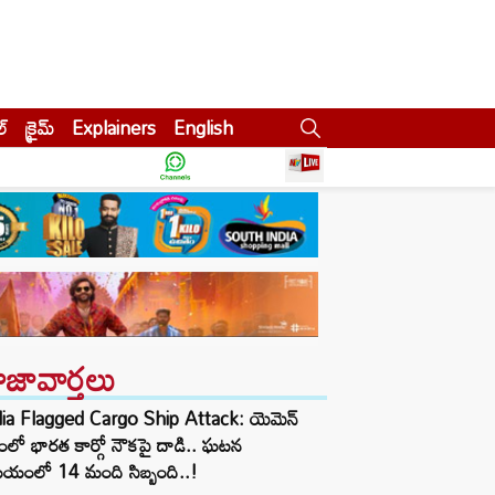
ల్
క్రైమ్
Explainers
English
ాజావార్తలు
dia Flagged Cargo Ship Attack: యెమెన్
ంలో భారత కార్గో నౌకపై దాడి.. ఘటన
యంలో 14 మంది సిబ్బంది..!