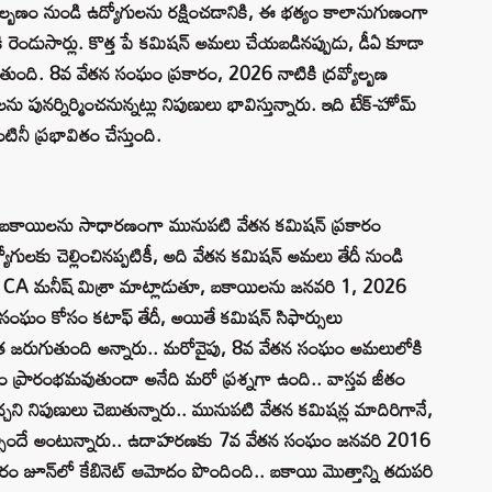
ోల్బణం నుండి ఉద్యోగులను రక్షించడానికి, ఈ భత్యం కాలానుగుణంగా
ెండుసార్లు. కొత్త పే కమిషన్ అమలు చేయబడినప్పుడు, డీఏ కూడా
ుతుంది. 8వ వేతన సంఘం ప్రకారం, 2026 నాటికి ద్రవ్యోల్బణ
ు పునర్నిర్మించనున్నట్లు నిపుణులు భావిస్తున్నారు. ఇది టేక్-హోమ్
ినీ ప్రభావితం చేస్తుంది.
ా, బకాయిలను సాధారణంగా మునుపటి వేతన కమిషన్ ప్రకారం
ఉద్యోగులకు చెల్లించినప్పటికీ, అది వేతన కమిషన్ అమలు తేదీ నుండి
ు CA మనీష్ మిశ్రా మాట్లాడుతూ, బకాయిలను జనవరి 1, 2026
 సంఘం కోసం కటాఫ్ తేదీ, అయితే కమిషన్ సిఫార్సులు
ాత జరుగుతుంది అన్నారు.. మరోవైపు, 8వ వేతన సంఘం అమలులోకి
వడం ప్రారంభమవుతుందా అనేది మరో ప్రశ్నగా ఉంది.. వాస్తవ జీతం
ి నిపుణులు చెబుతున్నారు.. మునుపటి వేతన కమిషన్ల మాదిరిగానే,
ండాల్సిందే అంటున్నారు.. ఉదాహరణకు 7వ వేతన సంఘం జనవరి 2016
ం జూన్‌లో కేబినెట్ ఆమోదం పొందింది.. బకాయి మొత్తాన్ని తదుపరి