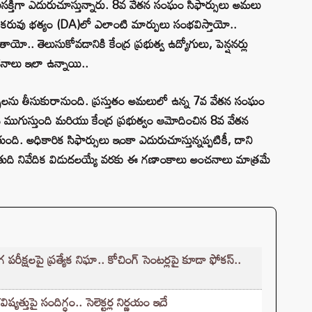
సం ఆసక్తిగా ఎదురుచూస్తున్నారు. 8వ వేతన సంఘం సిఫార్సులు అమలు
 కరువు భత్యం (DA)లో ఎలాంటి మార్పులు సంభవిస్తాయో..
ాయో.. తెలుసుకోవడానికి కేంద్ర ప్రభుత్వ ఉద్యోగులు, పెన్షనర్లు
ంచనాలు ఇలా ఉన్నాయి..
్పులను తీసుకురానుంది. ప్రస్తుతం అమలులో ఉన్న 7వ వేతన సంఘం
ముగుస్తుంది మరియు కేంద్ర ప్రభుత్వం ఆమోదించిన 8వ వేతన
అధికారిక సిఫార్సులు ఇంకా ఎదురుచూస్తున్నప్పటికీ, దాని
, తుది నివేదిక విడుదలయ్యే వరకు ఈ గణాంకాలు అంచనాలు మాత్రమే
క్షలపై ప్రత్యేక నిఘా.. కోచింగ్ సెంటర్లపై కూడా ఫోకస్..
్తుపై సందిగ్ధం.. సెలెక్టర్ల నిర్ణయం ఇదే