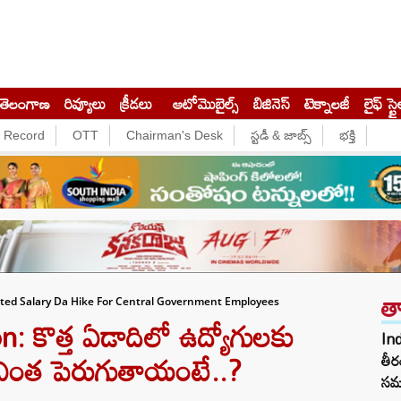
తెలంగాణ
రివ్యూలు
క్రీడలు
ఆటోమొబైల్స్
బిజినెస్‌
టెక్నాలజీ
లైఫ్ స్టై
e Record
OTT
Chairman's Desk
స్టడీ & జాబ్స్
భక్తి
త
ted Salary Da Hike For Central Government Employees
కొత్త ఏడాదిలో ఉద్యోగులకు
In
ఏ ఎంత పెరుగుతాయంటే..?
తీర
సమ