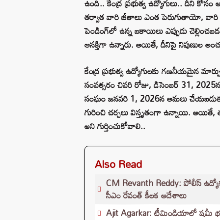
ఉంది.. కేంద్ర ప్రభుత్వ ఉద్యోగులు.. దీని కో
తర్వాత వారి జీతాలు ఎంత పెరుగుతాయో, వారి
పెండింగ్‌లో ఉన్న బకాయిలు ఎప్పుడు చెల్లించబడత
ఆసక్తిగా ఉన్నారు. అయితే, దీనిపై నిపుణుల అ
కేంద్ర ప్రభుత్వ ఉద్యోగులకు గణనీయమైన మార
సంవత్సరం చివరి రోజు, డిసెంబర్ 31, 2025న 
సంఘం జనవరి 1, 2026న అమలు చేయబడుతుంది. 
గురించి చర్చలు విస్తృతంగా ఉన్నాయి. అయితే
అని గుర్తించుకోవాలి..
Also Read
CM Revanth Reddy: పోలీస్ ఉద్యోగ పరీ
సీఎం రేవంత్ కీలక ఆదేశాలు
Ajit Agarkar: టీమిండియాలో షమీ భవిష్యత