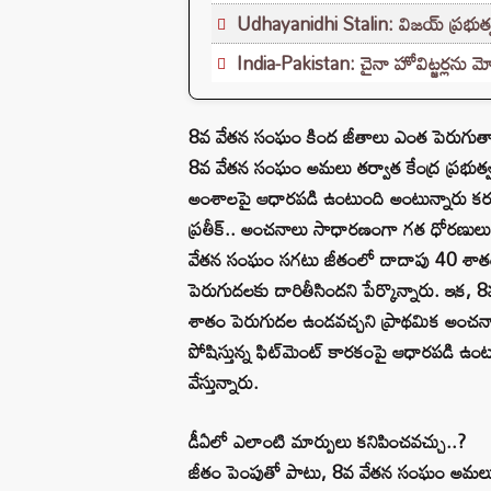
Udhayanidhi Stalin: విజయ్ ప్రభుత్వ
India-Pakistan: చైనా హోవిట్జర్లను మో
8వ వేతన సంఘం కింద జీతాలు ఎంత పెరుగుత
8వ వేతన సంఘం అమలు తర్వాత కేంద్ర ప్రభుత్వ 
అంశాలపై ఆధారపడి ఉంటుంది అంటున్నారు కర్మ మేనే
ప్రతీక్.. అంచనాలు సాధారణంగా గత ధోరణులు మర
వేతన సంఘం సగటు జీతంలో దాదాపు 40 శాతం
పెరుగుదలకు దారితీసిందని పేర్కొన్నారు. ఇ
శాతం పెరుగుదల ఉండవచ్చని ప్రాథమిక అంచనాల
పోషిస్తున్న ఫిట్‌మెంట్ కారకంపై ఆధారపడి ఉ
వేస్తున్నారు.
డీఏలో ఎలాంటి మార్పులు కనిపించవచ్చు..?
జీతం పెంపుతో పాటు, 8వ వేతన సంఘం అమలు తర