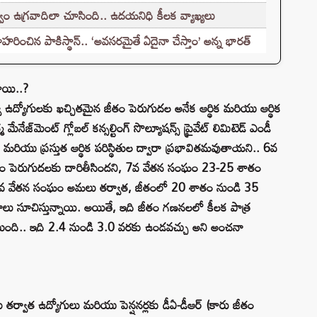
ం ఉగ్రవాదిలా చూసింది.. ఉదయనిధి కీలక వ్యాఖ్యలు
హరించిన పాకిస్థాన్.. ‘అవసరమైతే ఏదైనా చేస్తాం’ అన్న భారత్
ాయి..?
ఉద్యోగులకు ఖచ్చితమైన జీతం పెరుగుదల అనేక ఆర్థిక మరియు ఆర్థిక
జ్‌మెంట్ గ్లోబల్ కన్సల్టింగ్ సొల్యూషన్స్ ప్రైవేట్ లిమిటెడ్ ఎండీ
ియు ప్రస్తుత ఆర్థిక పరిస్థితుల ద్వారా ప్రభావితమవుతాయని.. 6వ
 పెరుగుదలకు దారితీసిందని, 7వ వేతన సంఘం 23-25 శాతం
క, 8వ వేతన సంఘం అమలు తర్వాత, జీతంలో 20 శాతం నుండి 35
ు సూచిస్తున్నాయి. అయితే, ఇది జీతం గణనలలో కీలక పాత్ర
ంటుంది.. ఇది 2.4 నుండి 3.0 వరకు ఉండవచ్చు అని అంచనా
్వాత ఉద్యోగులు మరియు పెన్షనర్లకు డీఏ-డీఆర్ (కారు జీతం