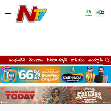
ఆంధ్రప్రదేశ్
తెలంగాణ
సినిమా న్యూస్
జాతీయం
అంతర్జాతీయం