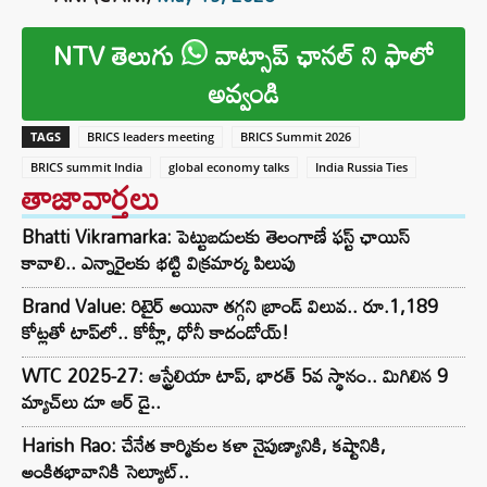
NTV తెలుగు
వాట్సాప్ ఛానల్ ని ఫాలో
అవ్వండి
TAGS
BRICS leaders meeting
BRICS Summit 2026
BRICS summit India
global economy talks
India Russia Ties
తాజావార్తలు
Bhatti Vikramarka: పెట్టుబడులకు తెలంగాణే ఫస్ట్ ఛాయిస్
కావాలి.. ఎన్నారైలకు భట్టి విక్రమార్క పిలుపు
Brand Value: రిటైర్ అయినా తగ్గని బ్రాండ్ విలువ.. రూ.1,189
కోట్లతో టాప్‌లో.. కోహ్లీ, ధోనీ కాదండోయ్!
WTC 2025-27: ఆస్ట్రేలియా టాప్, భారత్ 5వ స్థానం.. మిగిలిన 9
మ్యాచ్‌లు డూ ఆర్ డై..
Harish Rao: చేనేత కార్మికుల కళా నైపుణ్యానికి, కష్టానికి,
అంకితభావానికి సెల్యూట్..