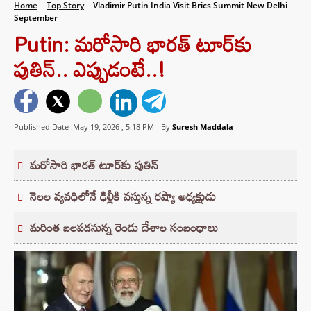
Home
Top Story
Vladimir Putin India Visit Brics Summit New Delhi
September
Putin: మరోసారి భారత్‌ టూర్‌కు
పుతిన్.. ఎప్పుడంటే..!
Published Date :May 19, 2026 ,
5:18 PM
By
Suresh Maddala
మరోసారి భారత్‌ టూర్‌కు పుతిన్
నెలల వ్యవధిలోనే ఢిల్లీకి వస్తున్న రష్యా అధ్యక్షుడు
మరింత బలపడనున్న రెండు దేశాల సంబంధాలు