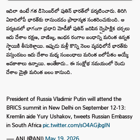
ఇదిలా ఉంటే గత డిసెంబర్‌లో పుతిన్ భారత్‌లో పర్యటించారు. తిరిగి
ఏడాదిలోపే భారత్‌కు రానుండడం ప్రాధాన్యత సంతరించుకుంది. ఆ
పర్యటనలో భాగంగా ప్రధాని మోడీతో పుతిన్ జరిపిన ద్వైపాక్షిక చర్చలు
ఇరు దేశాల రక్షణ, వాణిజ్య, ఇంధన రంగాల బంధాన్ని మరింత ఉన్నత
స్థాయికి తీసుకెళ్లాయి. ఇప్పుడు మళ్లీ కొన్ని నెలల వ్యవధిలోనే భారత్‌కు
వస్తుండటం ఇరు దేశాల మధ్య సంబంధాలు మరింత బలోపేతం అయ్యే
అవకాశాలు ఉన్నాయి. అంతేకాదు.. ఈ సంక్షోభ సమయంలో రెండు
దేశాల మైత్రి మరింత బలం కానుంది.
President of Russia Vladimir Putin will attend the
BRICS summit in New Delhi on September 12-13:
Kremlin aide Yury Ushakov, tweets Russian Embassy
in South Africa
pic.twitter.com/sO4AGjbgIN
— ANI (@ANI)
May 19, 2026