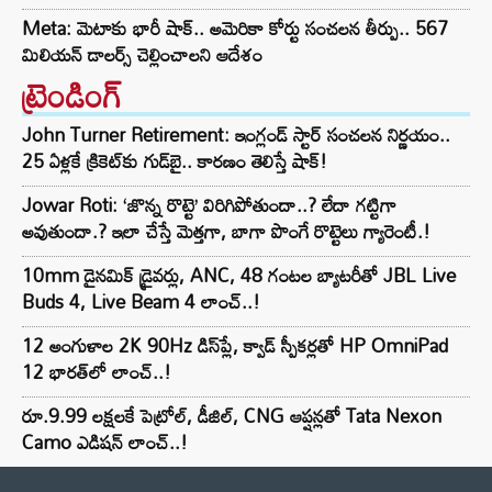
Meta: మెటాకు భారీ షాక్.. అమెరికా కోర్టు సంచలన తీర్పు.. 567
మిలియన్ డాలర్స్ చెల్లించాలని ఆదేశం
ట్రెండింగ్‌
John Turner Retirement: ఇంగ్లండ్ స్టార్ సంచలన నిర్ణయం..
25 ఏళ్లకే క్రికెట్‌కు గుడ్‌బై.. కారణం తెలిస్తే షాక్!
Jowar Roti: ‘జొన్న రొట్టె’ విరిగిపోతుందా..? లేదా గట్టిగా
అవుతుందా.? ఇలా చేస్తే మెత్తగా, బాగా పొంగే రొట్టెలు గ్యారెంటీ.!
10mm డైనమిక్ డ్రైవర్లు, ANC, 48 గంటల బ్యాటరీతో JBL Live
Buds 4, Live Beam 4 లాంచ్..!
12 అంగుళాల 2K 90Hz డిస్‌ప్లే, క్వాడ్ స్పీకర్లతో HP OmniPad
12 భారత్‌లో లాంచ్..!
రూ.9.99 లక్షలకే పెట్రోల్, డీజిల్, CNG ఆప్షన్లతో Tata Nexon
Camo ఎడిషన్ లాంచ్..!