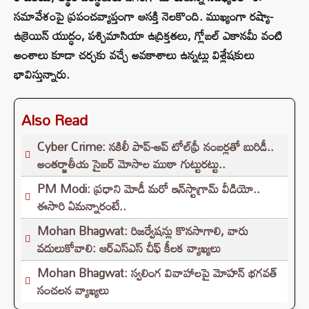
సమావేశంపై ప్రపంచవ్యాప్తంగా ఆసక్తి నెలకొంది. ముఖ్యంగా రష్యా-
ఉక్రెయిన్ యుద్ధం, పశ్చిమాసియా ఉద్రిక్తతలు, గ్లోబల్ ఎకానమీ వంటి
అంశాలు కూడా చర్చకు వచ్చే అవకాశాలు ఉన్నట్లు విశ్లేషకులు
భావిస్తున్నారు.
Also Read
Cyber Crime: నకిలీ పాప్-అప్ టోల్‌ఫ్రీ నంబర్లతో బురిడీ..
అంతర్జాతీయ సైబర్ మోసాల ముఠా గుట్టురట్టు..
PM Modi: ప్రధాని మోడీ మరో ఇన్‌స్టాగ్రామ్ వీడియో..
ఈసారి ఏమన్నారంటే..
Mohan Bhagwat: రిజర్వేషన్లు కొనసాగాలి, వారు
వదులుకోవాలి: ఆర్ఎస్ఎస్ చీఫ్ కీలక వ్యాఖ్యలు
Mohan Bhagwat: స్వలింగ వివాహాలపై మోహన్ భగవత్
సంచలన వ్యాఖ్యలు