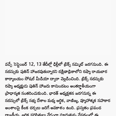
వచ్చే సెప్టెంబర్ 12, 13 తేదీల్లో ఢిల్లీలో బ్రిక్స్ సమ్మిట్ జరగనుంది. ఈ
సదస్సుకు పుతిన్ హాజరవుతున్నారని దక్షిణాఫ్రికాలోని రష్యా రాయబార
కార్యాలయం సోషల్ మీడియా ద్వారా వెల్లడించింది. బ్రిక్స్ సదస్సుకు
రష్యా అధ్యక్షుడు పుతిన్ హాజరు కానుండటం అంతర్జాతీయంగా
ప్రాధాన్యత సంతరించుకుంది. భారత్ అధ్యక్షతన జరగనున్న ఈ
సదస్సులో బ్రిక్స్ సభ్య దేశాల మధ్య ఆర్థిక, వాణిజ్య, వ్యూహాత్మక సహకార
అంశాలపై కీలక చర్చలు జరిగే అవకాశం ఉంది. ప్రస్తుతం ప్రపంచ
రాజకీయ, ఆర్థిక పరిస్థితులు వేగంగా మారుతున్న నేపథ్యంలో ఈ