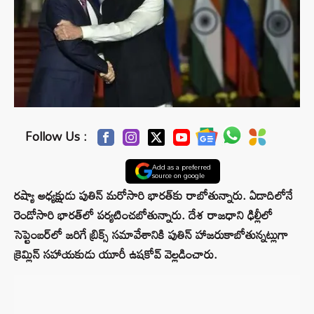
Follow Us :
Add as a preferred
source on google
రష్యా అధ్యక్షుడు పుతిన్ మరోసారి భారత్‌కు రాబోతున్నారు. ఏడాదిలోనే
రెండోసారి భారత్‌లో పర్యటించబోతున్నారు. దేశ రాజధాని ఢిల్లీలో
సెప్టెంబర్‌లో జరిగే బ్రిక్స్ సమావేశానికి పుతిన్ హాజరుకాబోతున్నట్లుగా
క్రెమ్లిన్ సహాయకుడు యూరీ ఉషకోవ్ వెల్లడించారు.