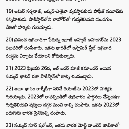
19) ఆమిర్ సర్ఫరాజ్, లష్కర్-ఎ-తైబా వ్యవస్థాపకుడు హఫీజ్ సయీద్‌కు
సన్నిహితుడు. పాకిస్థాన్‌లోని లాహోర్‌లో గుర్తుతెలియని దుండగుల
చేతిలో హత్యకు గురయ్యాడు.
20) ప్రపంచ ఉగ్రవాదిగా పేరున్న ఇజాజ్ అహ్మద్ అహంగర్‌ను 2023
ఫిబ్రవరిలో చంపేశారు. ఇతను భారత్‌లో ఇస్లామిక్ స్టేట్ ఉగ్రవాద
సంస్థను ఏర్పాటు చేయాలని కోరుకున్నాడు.
21) 2023 ఫిబ్రవరి 26న, అల్ బదర్ మాజీ కమాండర్ అయిన
సయ్యద్ ఖాలిద్ రజా పాకిస్థాన్‌లో కాల్చి చంపబడ్డాడు.
22) అబూ ఖాసిం కాశ్మీరీగా పలిచే రియాజ్‌ను 2023లో హత్యకు
గురయ్యాడు. 2023లో రావల్పిండిలో శుక్రవారం ప్రార్థనలు చేస్తుండగా
గుర్తుతెలియని వ్యక్తులు దగ్గర నుంచి కాల్చి చంపారు. ఇతను 2023లో
ఐదుగురు భారత సైనికుల్ని చంపాడు.
23) సయ్యద్ నూర్ షలోబర్, ఇతడు భారత మోస్ట్ వాంటెడ్ జాబితాలో