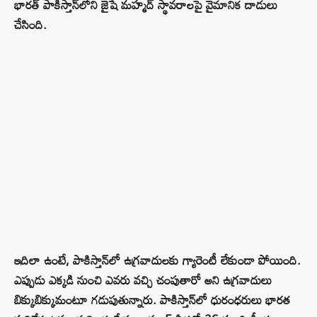
భారత్ పాకిస్తాన్‌లోని జైషే మహ్మద్ స్థావరాలపై వైమానిక దాడులు
చేసింది.
ఇదిలా ఉంటే, పాకిస్తాన్‌లో ఉగ్రవాదులకు గ్యారెంటీ లేకుండా పోయింది.
ఎప్పుడు ఎక్కడి నుంచి ఎవరు వచ్చి చంపుతారో అని ఉగ్రవాదులు
బిక్కుబిక్కుమంటూ గడుపుతున్నారు. పాకిస్తాన్‌లో ధురంధరులు భారత