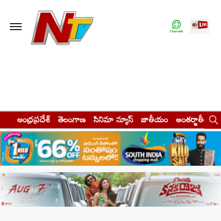
ఆంధ్రప్రదేశ్
తెలంగాణ
సినిమా న్యూస్
జాతీయం
అంతర్జాతీయం