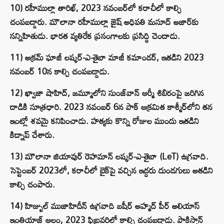
10) రహీముల్లా తారిఖ్, 2023 నవంబర్‌లో కరాచీలో కాల్చి
చంపబడ్డారు. మౌలానా రహీముల్లా జైష్ అధిపతి మసూద్ అజార్‌కు
సన్నిహితుడు. భారత వ్యతిరేక ప్రసంగాలకు ప్రసిద్ధి చెందాడు.
11) అక్రమ్ ఘాజీ లష్కర్-ఎ-తైబా మాజీ కమాండర్, ఇతడిని 2023
నవంబర్ 10న కాల్చి చంపబడ్డాడు.
12) ఖ్వాజా షాహిద్, జమ్మూలోని సుంజ్‌వాన్ ఆర్మీ శిబిరంపై జరిగిన
దాడికి సూత్రధారి. 2023 నవంబర్ 6న పాక్ ఆక్రమిత కాశ్మీర్‌లోని తన
ఇంట్లో శవమై కనిపించాడు. హత్యకు కొన్ని రోజుల ముందు ఇతడిని
కిడ్నాప్ చేశారు.
13) మౌలానా జియావుర్ రెహమాన్ లష్కర్-ఎ-తైబా (LeT) ఉగ్రవాది.
సెప్టెంబర్ 2023లో, కరాచీలో బైక్‌పై వచ్చిన ఇద్దరు దుండగులు అతడిని
కాల్చి చంపారు.
14) హిజ్బుల్ ముజాహిదీన్ ఉగ్రవాది బషీర్ అహ్మద్ పీర్ అలియాస్
ఇంతియాజ్ ఆలం, 2023 ఫిబ్రవరిలో కాల్చి చంపబడ్డాడు. పాకిస్తాన్