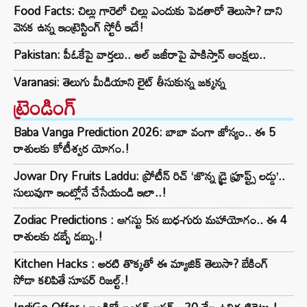
Food Facts: చిల్లు గారెలో చిల్లు ఎందుకు పెడతారో తెలుసా? దాని
వెనక ఉన్న ఇంట్రెస్టింగ్ స్టోరీ ఇదే!
Pakistan: పీఓకేపై వార్తలు.. అల్ జజీరాపై పాకిస్తాన్ ఆంక్షలు..
Varanasi: తెలుగు మీడియాని లైట్ తీసుకున్న జక్కన్న
ట్రెండింగ్‌
Baba Vanga Prediction 2026: బాబా వంగా జోస్యం.. ఈ 5
రాశులకు కోటీశ్వర యోగం.!
Jowar Dry Fruits Laddu: ప్రోటీన్ రిచ్ ‘జొన్న డ్రై ఫ్రూప్ట్స్ లడ్డు’..
సులువుగా ఇంట్లోనే చేసేయండి ఇలా..!
Zodiac Predictions : ఆగస్టు 5న బుధ-గురు మహాయోగం.. ఈ 4
రాశులకు డబ్బే డబ్బు.!
Kitchen Hacks : అరటి తొక్కతో ఈ మ్యాజిక్ తెలుసా? బేకింగ్
సోడా కలిపితే సూపర్ రిజల్ట్.!