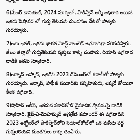
6)మేజర్ డానియల్, 2024 మార్చిలో, పాకిస్తాన్ ఆర్మీ అధికారి అయిన
ఇతడు పెషావర్ లో గుర్తు తెలియని దుండగుల చేతిలో హత్యకు
గురయ్యారు.
7)అబు ఖతల్, ఇతను భారత మోస్ట్ వాంటెడ్ ఉగ్రవాదిగా పరిగణిస్తారు.
జీలం జిల్లాలో గుర్తుతెలియని వ్యక్తులు కాల్చి చంపారు. రియాసి ఉగ్రవాద
దాడికి ఇతను సూత్రధారి.
8)అద్నాన్ అహ్మద్, ఇతడిని 2023 డిసెంబర్‌లో కరాచీలో హత్యకు
గురయ్యాడు. అద్నాన్, హఫీజ్ సయీద్‌కు సన్నిహితుడు, లష్కరే తోయిబా
కీలక ఉగ్రవాది.
9)షాహిద్ లతీఫ్, ఇతనున పఠాన్‌కోట్ వైమానిక స్థావరంపై దాడికి
సూత్రధారి, జైష్-ఎ-మొహమ్మద్ అగ్రశ్రేణి కమాండర్ ఈ ఉగ్రవాదిని
2023 అక్టోబర్‌లో పాకిస్థాన్‌లోని సియాల్‌కోట్‌లో ఒక మసీదు వద్ద
గుర్తుతెలియని దుండగులు కాల్చి చంపారు.