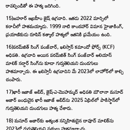
రావల్పిండితో ఈ హత్య జరిగింది.
15)జహూర్ ఇబ్రహీం జైష్ ఉగ్రవాది. ఇతడు 2022 మార్చిలో
కరాచీలో హతమయ్యాడు. 1999 నాటి కాందహార్ విమాన హైజాకింగ్,
ప్రయాణికుడు రూపిన్ కత్యాల్ హత్యలో ఇతనికి ప్రమేయం ఉంది.
16)పరమ్‌జిత్ సింగ్ పంజ్‌వార్, ఖలిస్తాన్ కమాండో ఫోర్స్ (KCF)
అధిపతి. ఉగ్రవాది అయిన పరమ్‌జిత్ సింగ్ పంజ్‌వార్ అలియాస్
మాలిక్ సర్దార్ సింగ్‌ను కూడా గుర్తుతెలియని దుండగులు
హతమార్చారు. ఈ ఖలిస్తానీ ఉగ్రవాదిని మే 2023లో లాహోర్‌లో కాల్చి
చంపారు.
17)ఖారీ ఇజాజ్ అబిద్, జైష్-ఎ-మొహమ్మద్ అధిపతి మౌలానా మసూద్
అజార్ బంధువైన ఖారీ ఇజాజ్ అబిద్‌ను 2025 ఏప్రిల్‌లో పాకిస్థాన్‌లో
గుర్తుతెలియని దుండగులు హత్య చేశారు.
18) మసూద్ అజార్‌కు అత్యంత సన్నిహితుడైన దావూద్ మాలిక్‌ను
2023లో గుర్తుతెలియని వ్యక్తులు హతమార్చారు.