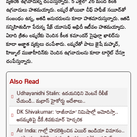
వ్యతిరేక ఉగ్రవాదుల్ని చంపేస్తున్నారు. 5 ఏళ్లలో 26 మంది కీలక
ఉగ్రవాదులు హతమయ్యారు. లష్కరే తోయిబా చీఫ్ హఫీజ్ సయీద్‌తో
సంబంధం ఉన్న, అతడి అనుచరులను కూడా హతమారుస్తున్నారు. ఇతడి
సన్నిహితుడిగా పేరున్న షేక్ యూసుఫ్ అఫ్రిదీ ఇటీవల హతమయ్యాడు.
ఏడాది క్రితం లష్కరేకు చెందిన కీలక కమాండర్ సైఫుల్లా ఖాలిద్‌‌ను
కూడా అజ్ఞాత వ్యక్తులు చంపేశారు. లష్కరేతో పాటు జైషే మహ్మద్,
హిజ్బుల్ ముజాహీదిన్‌కు చెందిన ఉగ్రవాదులను కూడా టార్గెట్ చేస్తూ
చంపేస్తున్నారు.
Also Read
Udhayanidhi Stalin: ఉదయనిధిని వెంటనే రీలీజ్
చేయండి.. మద్రాస్ హైకోర్టు ఆదేశాలు..
DK Shivakumar: ‘రాజీనామా’ నిమిషాల్లో ఆమోదిస్తా..
అసమ్మతిపై డీకే.శివకుమార్ హెచ్చరిక
Air India: గాల్లో హడలెత్తించిన ఎయిర్ ఇండియా విమానం..