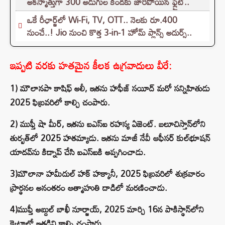
అకస్మాత్తుగా 300 అడుగుల కిందకు జారిపోయిన ఫ్లైట్..
ఒకే రీఛార్జ్‌లో Wi-Fi, TV, OTT.. నెలకు రూ.400
నుంచే..! Jio నుంచి కొత్త 3-in-1 హోమ్ ప్లాన్స్ అదుర్స్..
ఇప్పటి వరకు హతమైన కీలక ఉగ్రవాదులు వీరే:
1) మౌలానపా కాషిఫ్ అలీ, ఇతను హఫీజ్ సయీద్ మరో సన్నిహితుడు
2025 ఫిబ్రవరిలో కాల్చి చంపారు.
2) ముఫ్తీ షా మీర్, ఇతను ఐఎస్ఐ రహస్య ఏజెంట్. బలూచిస్తాన్‌లోని
తుర్బత్‌లో 2025 హతమ్యాడు. ఇతను మాజీ నేవీ ఆఫీసర్ కుల్‌భూషన్
యాదవ్‌ను కిడ్నాప్ చేసి ఐఎస్ఐకి అప్పగించాడు.
3)మౌలానా హమీదుల్ హక్ హక్కానీ, 2025 ఫిబ్రవరిలో శుక్రవారం
ప్రార్థనల అనంతరం ఆత్మాహుతి దాడిలో మరణించాడు.
4)ముఫ్తీ అబ్దుల్ బాఖీ నూర్జాయ్, 2025 మార్చి 16న పాకిస్థాన్‌లోని
క్వెట్టాలో ఇతడిని కాల్చి చంపారు.