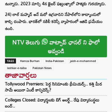
ఉున్నాడు. 2023 మార్చి 4న ఖైబర్ ఫఖ్తుంఖ్వాలో హత్యకు గురయ్యాడు.
24) లాల్ మహ్మద్ అనే మరో ఉగ్రవాదిని నేపాల్‌లోని కాట్మాండులో
కాల్చి చంపారు. భారత్‌లో నకిలీ కరెన్సీ వ్యాపారంలో ఇతడి ప్రమేయం
ఉంది.
NTV తెలుగు
వాట్సాప్ ఛానల్ ని ఫాలో
అవ్వండి
TAGS
Hamza Burhan
India-Pakistan
jaish-e-mohammed
lashkar-e-taiba
Pakistan News
తాజావార్తలు
Tollywood Premiers: పెద్ద సినిమాలకు ప్రీమియర్స్.. కత్తి మీద
సామే అయినా ఏంటీ కాన్ఫిడెన్స్?
Colleges Closed: విద్యార్థులకు బిగ్ అలర్ట్.. రేపు విద్యాసంస్థలు
బంద్..