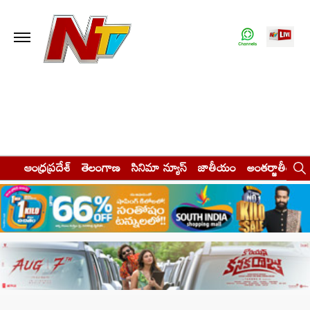
ఆంధ్రప్రదేశ్
తెలంగాణ
సినిమా న్యూస్
జాతీయం
అంతర్జాతీయం