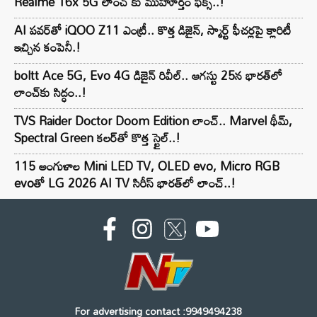
Realme 16x 5G లాంచ్ కు ముహూర్తం ఫిక్స్..!
AI పవర్‌తో iQOO Z11 ఎంట్రీ.. కొత్త డిజైన్, స్మార్ట్ ఫీచర్లపై క్లారిటీ
ఇచ్చిన కంపెనీ.!
boltt Ace 5G, Evo 4G డిజైన్ రివీల్.. ఆగస్టు 25న భారత్‌లో
లాంచ్‌కు సిద్ధం..!
TVS Raider Doctor Doom Edition లాంచ్.. Marvel థీమ్,
Spectral Green కలర్‌తో కొత్త స్టైల్..!
115 అంగుళాల Mini LED TV, OLED evo, Micro RGB
evoతో LG 2026 AI TV సిరీస్ భారత్‌లో లాంచ్..!
For advertising contact :9949494238