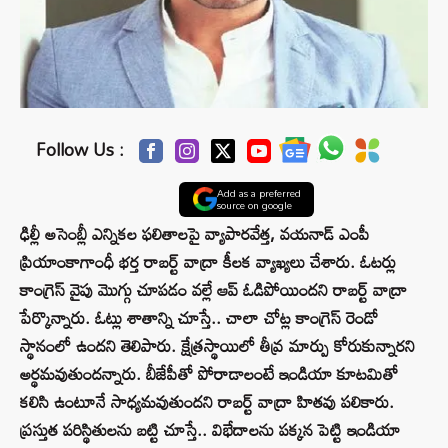
Follow Us :
Add as a preferred
source on google
ఢిల్లీ అసెంబ్లీ ఎన్నికల ఫలితాలపై వ్యాపారవేత్త, వయనాడ్ ఎంపీ
ప్రియాంకాగాంధీ భర్త రాబర్ట్ వాద్రా కీలక వ్యాఖ్యలు చేశారు. ఓటర్లు
కాంగ్రెస్ వైపు మొగ్గు చూపడం వల్లే ఆప్ ఓడిపోయిందని రాబర్ట్ వాద్రా
పేర్కొన్నారు. ఓట్లు శాతాన్ని చూస్తే.. చాలా చోట్ల కాంగ్రెస్ రెండో
స్థానంలో ఉందని తెలిపారు. క్షేత్రస్థాయిలో తీవ్ర మార్పు కోరుకున్నారని
అర్థమవుతుందన్నారు. బీజేపీతో పోరాడాలంటే ఇండియా కూటమితో
కలిసి ఉంటూనే సాధ్యమవుతుందని రాబర్ట్ వాద్రా హితవు పలికారు.
ప్రస్తుత పరిస్థితులను బట్టి చూస్తే.. విభేదాలను పక్కన పెట్టి ఇండియా