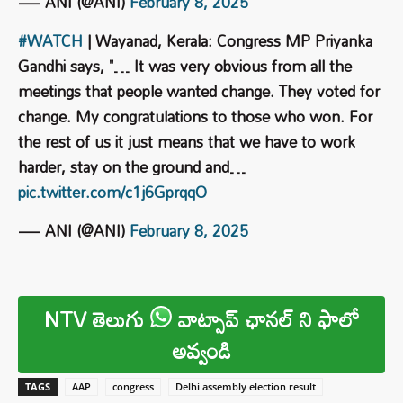
— ANI (@ANI)
February 8, 2025
#WATCH
| Wayanad, Kerala: Congress MP Priyanka
Gandhi says, "… It was very obvious from all the
meetings that people wanted change. They voted for
change. My congratulations to those who won. For
the rest of us it just means that we have to work
harder, stay on the ground and…
pic.twitter.com/c1j6GprqqO
— ANI (@ANI)
February 8, 2025
NTV తెలుగు
వాట్సాప్ ఛానల్ ని ఫాలో
అవ్వండి
TAGS
AAP
congress
Delhi assembly election result