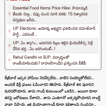
Essential Food Items Price Hike: సామాన్యుడి
జేబుకు చిల్లు.. పప్పు నుంచి నూనె వరకు 15 నిత్యావసర
వస్తువులు ఖరీదు..
UP Elections: అయోధ్య అభ్యర్థిని ప్రకటించిన సమాజ్‌వాదీ
పార్టీ.. ఎవరంటే..
UP: ఏం త్యాగం.. ఐదుగురు పిల్లల తల్లిని ప్రియుడికిచ్చి పెళ్లి
చేసిన భర్త.. ఏం జరిగిందంటే..!
Rahul Gandhi vs BJP: విద్యార్థులతో
రాజకీయాలెందుకు? రాహుల్‌గాంధీని ప్రశ్నించిన బీజేపీ
కేజ్రీవాల్ ఇచ్చిన హామీలు నెరవేర్చలేదు.. వాటిని నిలబెట్టుకోలేదని..
అందుకే ఢిల్లీ ప్రజలు ఓడించారని తెలిపారు. కేజ్రీవాల్ తన పునాదిని
మరిచిపోయారు. తాను గాంధీ కుటుంబంలో ఒకడిని.. అయినా కూడా
తనపై ఆరోపణలు చేశారని.. తాను ఎంతగానో ఆశ్చర్యపోయానని రాబర్ట్
వాద్రా చెప్పారు. ఇక ప్రియాంకాగాంధీ కూడా ఫలితాలపై స్పందిస్తూ..