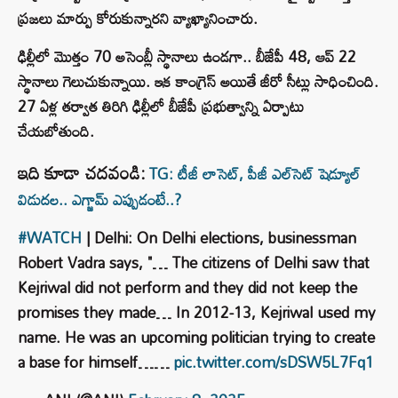
ప్రజలు మార్పు కోరుకున్నారని వ్యాఖ్యానించారు.
ఢిల్లీలో మొత్తం 70 అసెంబ్లీ స్థానాలు ఉండగా.. బీజేపీ 48, ఆప్ 22
స్థానాలు గెలుచుకున్నాయి. ఇక కాంగ్రెస్ అయితే జీరో సీట్లు సాధించింది.
27 ఏళ్ల తర్వాత తిరిగి ఢిల్లీలో బీజేపీ ప్రభుత్వాన్ని ఏర్పాటు
చేయబోతుంది.
ఇది కూడా చదవండి:
TG: టీజీ లాసెట్, పీజీ ఎల్⁭సెట్ షెడ్యూల్
విడుదల.. ఎగ్జామ్ ఎప్పుడంటే..?
#WATCH
| Delhi: On Delhi elections, businessman
Robert Vadra says, "… The citizens of Delhi saw that
Kejriwal did not perform and they did not keep the
promises they made… In 2012-13, Kejriwal used my
name. He was an upcoming politician trying to create
a base for himself……
pic.twitter.com/sDSW5L7Fq1