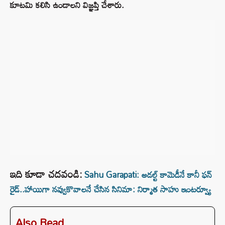
కూటమి కలిసి ఉండాలని విజ్ఞప్తి చేశారు.
ఇది కూడా చదవండి:
Sahu Garapati: అడల్ట్ కామెడీనే కానీ ఫన్
రైడ్..హాయిగా నవ్వుకొవాలనే చేసిన సినిమా: నిర్మాత సాహు ఇంటర్వ్యూ
Also Read