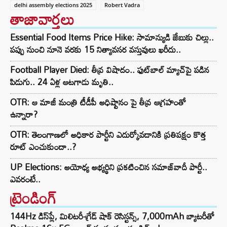
delhi assembly elections 2025
Robert Vadra
తాజావార్తలు
Essential Food Items Price Hike: సామాన్యుడి జేబుకు చిల్లు..
పప్పు నుంచి నూనె వరకు 15 నిత్యావసర వస్తువులు ఖరీదు..
Football Player Died: తీవ్ర విషాదం.. ఫుట్‌బాల్ మ్యాచ్‌పై పడిన
పిడుగు.. 24 ఏళ్ల ఆటగాడు మృతి..
OTR: ఆ మాజీ మంత్రి టీడీపీ అధిష్టానం పై తీవ్ర ఆగ్రహంతో
ఉన్నారా?
OTR: తెలంగాణలో అధికార పార్టీని ఎదుర్కోవడానికి ప్రతిపక్షం కొత్త
రూట్‌ ఎంచుకుందా..?
UP Elections: అయోధ్య అభ్యర్థిని ప్రకటించిన సమాజ్‌వాదీ పార్టీ..
ఎవరంటే..
ట్రెండింగ్‌
144Hz డిస్‌ప్లే, మిలిటరీ-గ్రేడ్ షాక్ రెసిస్టన్స్, 7,000mAh బ్యాటరీతో