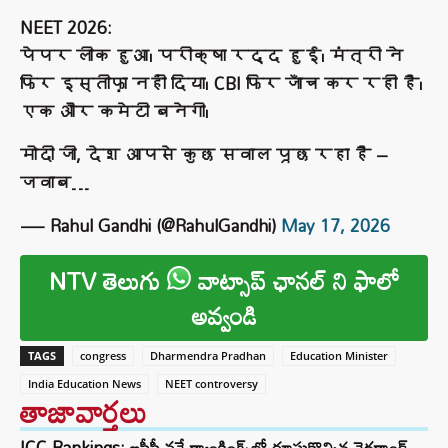
NEET 2026:
पेपर लीक हुआ। परीक्षा रद्द हुई। मंत्री ने
फिर इस्तीफ़ा नहीं दिया। CBI फिर जाँच कर रही है।
एक और कमेटी बनेगी।
मोदी जी, देश आपसे कुछ सवाल पूछ रहा है –
जवाब…
— Rahul Gandhi (@RahulGandhi)
May 17, 2026
NTV తెలుగు
వాట్సాప్ ఛానల్ ని ఫాలో
అవ్వండి
TAGS
congress
Dharmendra Pradhan
Education Minister
India Education News
NEET controversy
తాజావార్తలు
ICC Rankings: ఐసీసీ వన్డే ర్యాంకింగ్స్‌లో దూసుకొచ్చిన నెదర్లాండ్