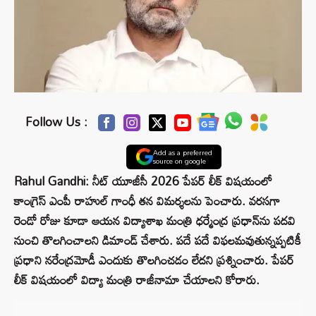
Follow Us :
Add as a preferred
source on google
Rahul Gandhi: నీట్ యూజీసీ 2026 పేపర్ లీక్ విషయంలో
కాంగ్రెస్ ఎంపీ రాహుల్ గాంధీ తన విమర్శలను పెంచారు. వరసగా
రెండో రోజు కూడా ఆయన విద్యాశాఖ మంత్రి ధర్మేంద్ర ప్రధాన్‌ను పదవి
నుంచి తొలగించాలని డిమాండ్ చేశారు. పదే పదే విఫలమవుతున్నప్పటికీ
ప్రధాని నరేంద్రమోడీ ఎందుకు తొలగించడం లేదని ప్రశ్నించారు. పేపర్
లీక్ విషయంలో విద్యా మంత్రి రాజీనామా చేయాలని కోరారు.