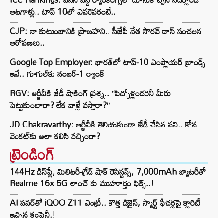
ఆటగాళ్లు.. టాప్ 10లో ఎవరెవరంటే..
CJP: నా కుటుంబానికి ప్రాణహని.. సీజేపీ నేత సౌరవ్ దాస్ సంచలన
ఆరోపణలు..
Google Top Employer: భారత్‌లో టాప్-10 ఎంప్లాయర్ బ్రాండ్స్
ఇవే.. గూగుల్‌కు నంబర్-1 ర్యాంక్
RGV: ఆర్జీవీకి జేడీ షాకింగ్ ప్రశ్న.. “పిచ్చోళ్లందరినీ మీరు
పెట్టుకుంటారా? లేక వాళ్లే వస్తారా?”
JD Chakravarthy: ఆర్జీవీకి తెలియకుండా జేడీ చేసిన పని.. కోన
వెంకట్‌కు అలా కలిసి వచ్చిందా?
ట్రెండింగ్‌
144Hz డిస్‌ప్లే, మిలిటరీ-గ్రేడ్ షాక్ రెసిస్టన్స్, 7,000mAh బ్యాటరీతో
Realme 16x 5G లాంచ్ కు ముహూర్తం ఫిక్స్..!
AI పవర్‌తో iQOO Z11 ఎంట్రీ.. కొత్త డిజైన్, స్మార్ట్ ఫీచర్లపై క్లారిటీ
ఇచ్చిన కంపెనీ.!