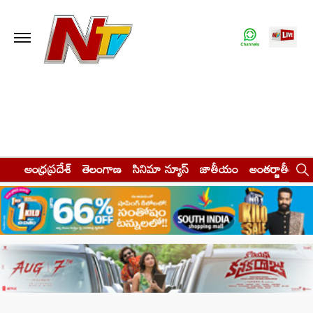
ఆంధ్రప్రదేశ్
తెలంగాణ
సినిమా న్యూస్
జాతీయం
అంతర్జాతీయం