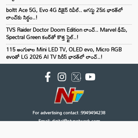
boltt Ace 5G, Evo 4G డిజైన్ రివీల్.. ఆగస్టు 25న భారత్‌లో
లాంచ్‌కు సిద్ధం..!
TVS Raider Doctor Doom Edition లాంచ్.. Marvel థీమ్,
Spectral Green కలర్‌తో కొత్త స్టైల్..!
115 అంగుళాల Mini LED TV, OLED evo, Micro RGB
evoతో LG 2026 AI TV సిరీస్ భారత్‌లో లాంచ్..!
For advertising contact :9949494238
Email: digital@ntvnetwork.com
Copyright © 2000 - 2026 - NTV