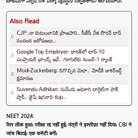
కూటమిగా ఏర్పడి దేశ విద్యా వ్యవస్థను దెబ్బతీశారని ఆరోపించారు.
Also Read
CJP: నా కుటుంబానికి ప్రాణహని.. సీజేపీ నేత సౌరవ్ దాస్
సంచలన ఆరోపణలు..
Google Top Employer: భారత్‌లో టాప్-10
ఎంప్లాయర్ బ్రాండ్స్ ఇవే.. గూగుల్‌కు నంబర్-1 ర్యాంక్
Modi-Zuckerberg: దిగొచ్చిన మెటా.. మోడీకి జుకర్‌బర్గ్
క్షమాపణ
Suvendu Adhikari: సువేందు అధికారి టార్గెట్‌గా పాక్
ప్లాన్.. జైషే ఉగ్రవాది కుట్ర..
NEET 2024:
पेपर लीक हुआ। परीक्षा रद्द नहीं हुई। मंत्री ने इस्तीफ़ा नहीं दिया। CBI ने
जांच बिठाई। एक कमेटी बनी।