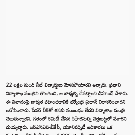
22 లక్షల మంది నీట్ విద్యార్థులు మోసపోయారని అన్నారు. ప్రధాని
విద్యాశాఖ మంత్రిని తొలగించి, ఆ బాధ్యల్ని చేపట్టాలని డిమాండ్ చేశారు.
ఈ వివాదంపై బాధ్యత వహించడానికి ధర్మేంద్ర ప్రధాన్ నిరాకరించారని
ఆరోపించారు. పేపర్ లీక్‌తో తనకు సంబంధం లేదని విద్యాశాఖ మంత్రి
చెబుతున్నారని, గతంలో కమిటీ చేసిన సిఫారసుల్ని చెత్తబుట్టలో వేశారని
దుయ్యట్టారు. ఆర్ఎస్ఎస్-బీజేపీ, యూనివర్సిటీ అధికారలు ఒక