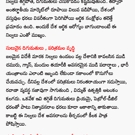
నిల్వలు తగ్గిపోతే, దిగుమతులు చేసుకోవడం కష్టమవుతుంది. తద్వారా
అంతర్జాతీయ మార్కెట్‌లో రూపాయి విలువ పడిపోయి, దేశంలో
వస్తువుల ధరలు విపరీతంగా పెరిగిపోయి ఆర్థిక సంక్షోభం తలెత్తే
ప్రమాదం ఉంది. అందుకే దేశ ఆర్థిక ఆరోగ్యం బాగుండాలంటే ఈ
నిల్వలు ఎంతో ముఖ్యం.
సులువైన దిగుమతులు , పరిశ్రమల వృద్ధి
బలమైన విదేశీ మారక నిల్వలు ఉండటం వల్ల దేశానికి కావలసిన ముడి
చమురు, గ్యాస్, మందుల తయారీకి అవసరమైన ముడి పదార్థాలు , భారీ
యంత్రాలను ఎలాంటి ఇబ్బంది లేకుండా సకాలంలో కొనుగోలు
చేయవచ్చు. దీనివల్ల దేశంలో పరిశ్రమలు నిరంతరాయంగా నడుస్తాయి,
రవాణా వ్యవస్థ సజావుగా సాగుతుంది , విద్యుత్ ఉత్పత్తికి ఆటంకం
కలగదు. ఒకవేళ ఇవి తగ్గితే దిగుమతులు ప్రియమై, పెట్రోల్-డీజిల్
ధరలతో పాటు నిత్యావసరాల ధరలు కూడా ఆకాశాన్ని తాకుతాయి.
కాబట్టి ఈ నిల్వలు దేశ అవసరాలను తీర్చడంలో కీలక పాత్ర
పోషిస్తాయి.