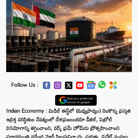
Follow Us :
Add as a preferred
source on google
Indian Economy : మిడిల్ ఈస్ట్‌లో (మధ్యప్రాచ్యం) నెలకొన్న ప్రస్తుత
ఉద్రిక్త పరిస్థితుల నేపథ్యంలో దేశప్రజలందరూ డీజిల్, పెట్రోల్
వినియోగాన్ని తగ్గించాలని, వర్క్ ఫ్రమ్ హోమ్‌ను ప్రోత్సహించాలని
ప్రధానమంత్రి నరేంద్ర మోదీ పిలుపునిచ్చారు. ప్రభుత్వ, ప్రైవేట్ సంస్థలు