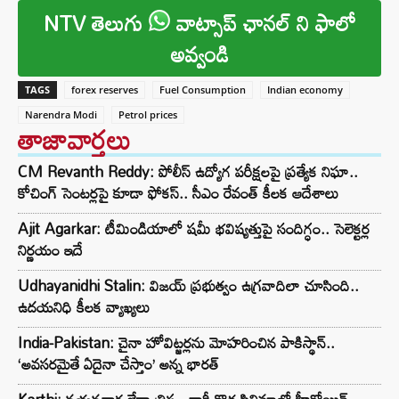
NTV తెలుగు
వాట్సాప్ ఛానల్ ని ఫాలో
అవ్వండి
TAGS
forex reserves
Fuel Consumption
Indian economy
Narendra Modi
Petrol prices
తాజావార్తలు
CM Revanth Reddy: పోలీస్ ఉద్యోగ పరీక్షలపై ప్రత్యేక నిఘా..
కోచింగ్ సెంటర్లపై కూడా ఫోకస్.. సీఎం రేవంత్ కీలక ఆదేశాలు
Ajit Agarkar: టీమిండియాలో షమీ భవిష్యత్తుపై సందిగ్ధం.. సెలెక్టర్ల
నిర్ణయం ఇదే
Udhayanidhi Stalin: విజయ్ ప్రభుత్వం ఉగ్రవాదిలా చూసింది..
ఉదయనిధి కీలక వ్యాఖ్యలు
India-Pakistan: చైనా హోవిట్జర్లను మోహరించిన పాకిస్థాన్..
‘అవసరమైతే ఏదైనా చేస్తాం’ అన్న భారత్