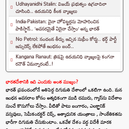
Udhayanidhi Stalin: విజయ్ ప్రభుత్వం ఉగ్రవాదిలా
చూసింది.. ఉదయనిధి కీలక వ్యాఖ్యలు
India-Pakistan: చైనా హోవిట్జర్లను మోహరించిన
పాకిస్థాన్.. ‘అవసరమైతే ఏదైనా చేస్తాం’ అన్న భారత్
No Petrol: సంచలన తీర్పు ఇచ్చిన సుప్రీం కోర్టు.. థర్డ్ పార్టీ
ఇన్సురెన్స్ లేకపోతే ఇంధనం బంద్..
Kangana Ranaut: త్రిషపై ఉదయనిధి వ్యాఖ్యలపై కంగనా
రనౌత్ ఏమన్నారంటే..!
భారతదేశానికి ఇది ఎందుకు అంత ముఖ్యం?
భారత్ ప్రపంచంలోనే అతిపెద్ద దిగుమతి దేశాలలో ఒకటిగా ఉంది. మన
ఇంధన అవసరాల కోసం అత్యధికంగా ముడి చమురు, గ్యాస్‌ను విదేశాల
నుంచే కొనుగోలు చేస్తాం. వీటితో పాటు బంగారం, ఎలక్ట్రానిక్
వస్తువులు, సెమీకండక్టర్ చిప్స్, అత్యాధునిక యంత్రాలు , సాంకేతికతను
భారీగా దిగుమతి చేసుకుంటాం. ఒకవేళ దేశం వద్ద విదేశీ మారక