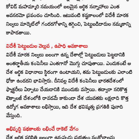
కోవిడ్ మహమ్మారి సమయంలో బలమైన ఆర్థిక సన్నాహాలు ఎంత
అవసరమో ప్రపంచం చూసింది. ఇటువంటి కష్టకాలంలో విదేశీ మారక
నిల్వలు మార్కెట్‌లో గందరగోళాన్ని తగ్గించి, పెట్టుబడిదారుల నమ్మకాన్ని
కాపాడతాయి.
విదేశీ పెట్టుబడుల వెల్లువ , ఉపాధి అవకాశాలు
విదేశీ మారక నిల్వలు బలంగా ఉన్న దేశాల్లో పెట్టుబడులు పెట్టడానికి
అంతర్జాతీయ కంపెనీలు ఎంతగానో మొగ్గు చూపుతాయి. ఎందుకంటే ఆ
దేశ ఆర్థిక విధానాలు స్థిరంగా ఉంటాయని, తమ పెట్టుబడులకు ఎలాంటి
ఢోకా ఉండదని భావిస్తారు. దీనివల్ల విదేశీ కంపెనీలు భారతదేశంలో
ఫ్యాక్టరీలు ఏర్పాటు చేయడానికి ముందుకు వస్తాయి. తద్వారా సరికొత్త
టెక్నాలజీ దేశంలోకి రావడమే కాకుండా దేశ యువతకు లక్షలాది కొత్త
ఉద్యోగ అవకాశాలు లభిస్తాయి, ఇది దేశ భవిష్యత్తు ప్రగతికి పునాది
వేస్తుంది.
అభివృద్ధి పథకాలకు లభించే రాకెట్ వేగం
దేశ ఆర్థిక పరిస్థితి బలంగా ఉన్నప్పుడు ప్రభుత్వం సంక్షోభాలను