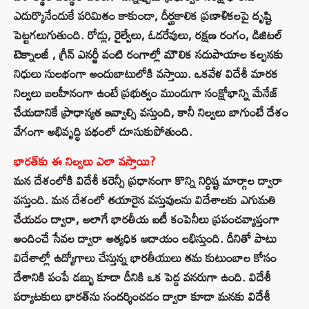
ఎదుర్కొనేందుకే పరిమితం కాకుండా, దీర్ఘకాలిక ప్రణాళికలపై దృష్టి
పెట్టగలుగుతుంది. రోడ్లు, రైల్వేలు, ఓడరేవులు, రక్షణ రంగం, డిజిటల్
టెక్నాలజీ , గ్రీన్ ఎనర్జీ వంటి రంగాల్లో మౌలిక సదుపాయాల కల్పనకు
నిధులు సులభంగా అందుబాటులోకి వస్తాయి. ఒకవేళ విదేశీ మారక
నిల్వలు బలహీనంగా ఉంటే ప్రభుత్వం ముందుగా సంక్షోభాన్ని మేనేజ్
చేయడానికే ప్రాధాన్యత ఇవ్వాల్సి వస్తుంది, కానీ నిల్వలు బాగుంటే దేశం
వేగంగా అభివృద్ధి పథంలో దూసుకుపోతుంది.
భారత్‌కు ఈ నిల్వలు ఎలా వస్తాయి?
మన దేశంలోకి విదేశీ కరెన్సీ ప్రధానంగా కొన్ని నిర్దిష్ట మార్గాల ద్వారా
వస్తుంది. మన దేశంలో తయారైన వస్తువులను విదేశాలకు ఎగుమతి
చేయడం ద్వారా, అలాగే భారతీయ ఐటీ కంపెనీలు ప్రపంచవ్యాప్తంగా
అందించే సేవల ద్వారా అత్యధిక ఆదాయం లభిస్తుంది. దీనితో పాటు
విదేశాల్లో ఉద్యోగాలు చేస్తున్న భారతీయులు తమ కుటుంబాల కోసం
దేశానికి పంపే డబ్బు కూడా దీనికి ఒక పెద్ద వనరుగా ఉంది. విదేశీ
పర్యాటకులు భారత్‌ను సందర్శించడం ద్వారా కూడా మనకు విదేశీ