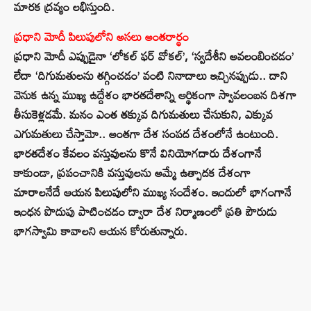
మారక ద్రవ్యం లభిస్తుంది.
ప్రధాని మోదీ పిలుపులోని అసలు అంతరార్థం
ప్రధాని మోదీ ఎప్పుడైనా ‘లోకల్ ఫర్ వోకల్’, ‘స్వదేశీని అవలంబించడం’
లేదా ‘దిగుమతులను తగ్గించడం’ వంటి నినాదాలు ఇచ్చినప్పుడు.. దాని
వెనుక ఉన్న ముఖ్య ఉద్దేశం భారతదేశాన్ని ఆర్థికంగా స్వావలంబన దిశగా
తీసుకెళ్లడమే. మనం ఎంత తక్కువ దిగుమతులు చేసుకుని, ఎక్కువ
ఎగుమతులు చేస్తామో.. అంతగా దేశ సంపద దేశంలోనే ఉంటుంది.
భారతదేశం కేవలం వస్తువులను కొనే వినియోగదారు దేశంగానే
కాకుండా, ప్రపంచానికి వస్తువులను అమ్మే ఉత్పాదక దేశంగా
మారాలనేదే ఆయన పిలుపులోని ముఖ్య సందేశం. ఇందులో భాగంగానే
ఇంధన పొదుపు పాటించడం ద్వారా దేశ నిర్మాణంలో ప్రతి పౌరుడు
భాగస్వామి కావాలని ఆయన కోరుతున్నారు.