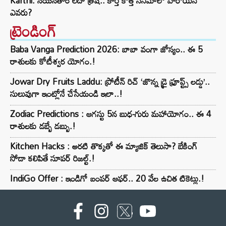
Karthi: నయనతార లేదా త్రిష.. కార్తీ కొత్త సినిమాలో హీరోయిన్
ఎవరు?
ట్రెండింగ్‌
Baba Vanga Prediction 2026: బాబా వంగా జోస్యం.. ఈ 5
రాశులకు కోటీశ్వర యోగం.!
Jowar Dry Fruits Laddu: ప్రోటీన్ రిచ్ ‘జొన్న డ్రై ఫ్రూప్ట్స్ లడ్డు’..
సులువుగా ఇంట్లోనే చేసేయండి ఇలా..!
Zodiac Predictions : ఆగస్టు 5న బుధ-గురు మహాయోగం.. ఈ 4
రాశులకు డబ్బే డబ్బు.!
Kitchen Hacks : అరటి తొక్కతో ఈ మ్యాజిక్ తెలుసా? బేకింగ్
సోడా కలిపితే సూపర్ రిజల్ట్.!
IndiGo Offer : ఇండిగో బంపర్ ఆఫర్.. 20 వేల ఉచిత టికెట్లు.!