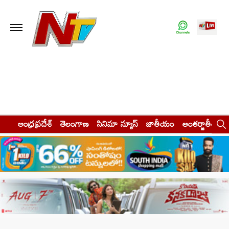
ఆంధ్రప్రదేశ్
తెలంగాణ
సినిమా న్యూస్
జాతీయం
అంతర్జాతీయం