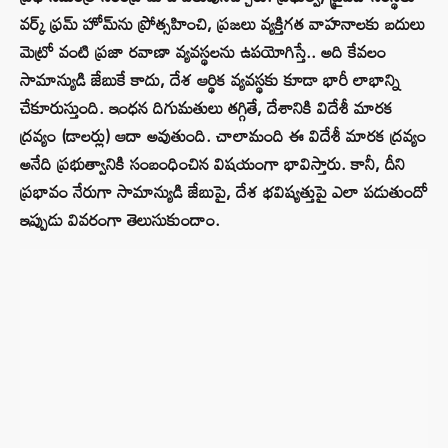
వర్క్ ఫ్రమ్ హోమ్‌ను ప్రోత్సహించి, ప్రజలు వ్యక్తిగత వాహనాలకు బదులు
మెట్రో వంటి ప్రజా రవాణా వ్యవస్థలను ఉపయోగిస్తే.. అది కేవలం
సామాన్యుడి జేబుకే కాదు, దేశ ఆర్థిక వ్యవస్థకు కూడా భారీ లాభాన్ని
చేకూరుస్తుంది. ఇంధన దిగుమతులు తగ్గితే, దేశానికి విదేశీ మారక
ద్రవ్యం (డాలర్లు) ఆదా అవుతుంది. చాలామంది ఈ విదేశీ మారక ద్రవ్యం
అనేది ప్రభుత్వానికి సంబంధించిన విషయంగా భావిస్తారు. కానీ, దీని
ప్రభావం నేరుగా సామాన్యుడి జేబుపై, దేశ భవిష్యత్తుపై ఎలా పడుతుందో
ఇప్పుడు వివరంగా తెలుసుకుందాం.