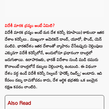
విదేశీ మారక ద్రవ్యం అంటే ఏమిటి?
విదేశీ మారక ద్రవ్యం అంటే మన దేశ కరెన్సీ (రూపాయి) కాకుండా ఇతర
దేశాల కరెన్సీలు.. ముఖ్యంగా అమెరికన్ డాలర్, యూరో, పౌండ్, యెన్
వంటివి. భారతదేశం ఇతర దేశాలతో వ్యాపారం చేసేటప్పుడు చెల్లింపులు
ఎక్కువగా విదేశీ కరెన్సీలోనే, అందులోనూ ప్రధానంగా డాలర్లలో
జరుగుతాయి. ఉదాహరణకు, భారత్ విదేశాల నుండి ముడి చమురు
కొనాలంటే డాలర్లలోనే డబ్బులు చెల్లించాల్సి ఉంటుంది. ఈ విధంగా
దేశం వద్ద ఉండే విదేశీ కరెన్సీ నిల్వలనే ‘ఫారెక్స్ రిజర్వ్స్’ అంటారు. ఇది
కేవలం డబ్బు దాచుకోవడం కాదు, దేశ ఆర్థిక భద్రతకు ఒక బలమైన
రక్షణ కవచం లాంటిది.
Also Read