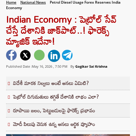
Home
National News
Petrol Diesel Usage Forex Reserves India
Economy
Indian Economy : పెట్రోల్ సేవ్
చేస్తే దేశానికి జాక్‌పాట్..! ఫారెక్స్
మ్యాజిక్ ఇదేనా!
Published Date :May 16, 2026 ,
7:50 PM
By
Gogikar Sai Krishna
విదేశీ మారక నిల్వలు అంటే అసలు ఏమిటి?
పెట్రోల్ దిగుమతులు తగ్గితే దేశానికి లాభం ఎలా?
రూపాయి బలం, పెట్టుబడులపై ఫారెక్స్ ప్రభావం
మోదీ పిలుపు వెనుక ఉన్న అసలు ఆర్థిక వ్యూహం