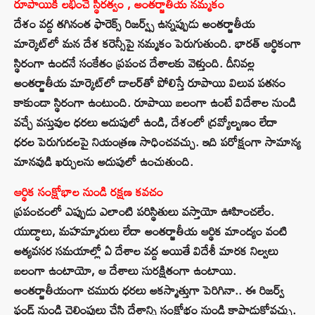
రూపాయికి లభించే స్థిరత్వం , అంతర్జాతీయ నమ్మకం
దేశం వద్ద తగినంత ఫారెక్స్ రిజర్వ్స్ ఉన్నప్పుడు అంతర్జాతీయ
మార్కెట్‌లో మన దేశ కరెన్సీపై నమ్మకం పెరుగుతుంది. భారత్ ఆర్థికంగా
స్థిరంగా ఉందనే సంకేతం ప్రపంచ దేశాలకు వెళ్తుంది. దీనివల్ల
అంతర్జాతీయ మార్కెట్‌లో డాలర్‌తో పోలిస్తే రూపాయి విలువ పతనం
కాకుండా స్థిరంగా ఉంటుంది. రూపాయి బలంగా ఉంటే విదేశాల నుండి
వచ్చే వస్తువుల ధరలు అదుపులో ఉండి, దేశంలో ద్రవ్యోల్బణం లేదా
ధరల పెరుగుదలపై నియంత్రణ సాధించవచ్చు. ఇది పరోక్షంగా సామాన్య
మానవుడి ఖర్చులను అదుపులో ఉంచుతుంది.
ఆర్థిక సంక్షోభాల నుండి రక్షణ కవచం
ప్రపంచంలో ఎప్పుడు ఎలాంటి పరిస్థితులు వస్తాయో ఊహించలేం.
యుద్ధాలు, మహమ్మారులు లేదా అంతర్జాతీయ ఆర్థిక మాంద్యం వంటి
అత్యవసర సమయాల్లో ఏ దేశాల వద్ద అయితే విదేశీ మారక నిల్వలు
బలంగా ఉంటాయో, ఆ దేశాలు సురక్షితంగా ఉంటాయి.
అంతర్జాతీయంగా చమురు ధరలు అకస్మాత్తుగా పెరిగినా.. ఈ రిజర్వ్
ఫండ్ నుండి చెల్లింపులు చేసి దేశాన్ని సంక్షోభం నుండి కాపాడుకోవచ్చు.