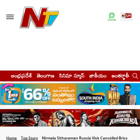
ఆంధ్రప్రదేశ్
తెలంగాణ
సినిమా న్యూస్
జాతీయం
అంతర్జాతీయం
Home
Top Story
Nirmala Sitharaman Russia Visit Cancelled Brics