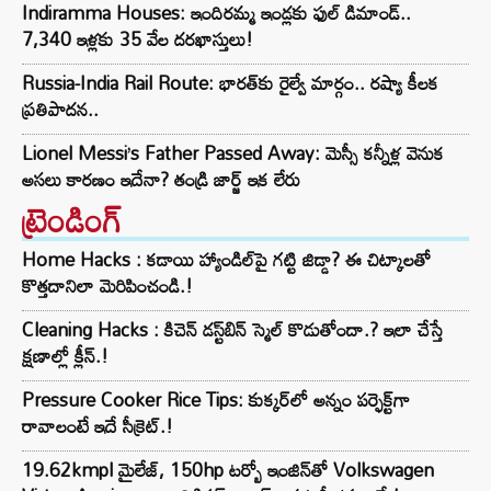
Indiramma Houses: ఇందిరమ్మ ఇండ్లకు ఫుల్ డిమాండ్..
7,340 ఇళ్లకు 35 వేల దరఖాస్తులు!
Russia-India Rail Route: భారత్‌కు రైల్వే మార్గం.. రష్యా కీలక
ప్రతిపాదన..
Lionel Messi’s Father Passed Away: మెస్సీ కన్నీళ్ల వెనుక
అసలు కారణం ఇదేనా? తండ్రి జార్జ్ ఇక లేరు
ట్రెండింగ్‌
Home Hacks : కడాయి హ్యాండిల్‌పై గట్టి జిడ్డా? ఈ చిట్కాలతో
కొత్తదానిలా మెరిపించండి.!
Cleaning Hacks : కిచెన్ డస్ట్‌బిన్ స్మెల్ కొడుతోందా.? ఇలా చేస్తే
క్షణాల్లో క్లీన్.!
Pressure Cooker Rice Tips: కుక్కర్‌లో అన్నం పర్ఫెక్ట్‌గా
రావాలంటే ఇదే సీక్రెట్.!
19.62kmpl మైలేజ్, 150hp టర్బో ఇంజిన్‌తో Volkswagen