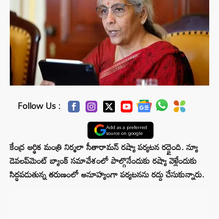
Follow Us :
Add as a preferred
source on google
కేంద్ర ఆర్థిక మంత్రి నిర్మలా సీతారామన్ రష్యా పర్యటన రద్దైంది. న్యూ
డెవలప్‌మెంట్ బ్యాంక్ సమావేశంలో పాల్గొనేందుకు రష్యా వెళ్లేందుకు
సిద్ధపడుతున్న తరుణంలో అనూహ్యంగా పర్యటనను రద్దు చేసుకున్నారు.