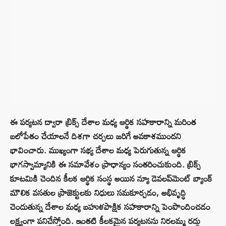
ఈ పర్యటన ద్వారా బ్రిక్స్ దేశాల మధ్య ఆర్థిక సహకారాన్ని మరింత
బలోపేతం చేయాలనే దిశగా చర్చలు జరిగే అవకాశముందని
భావించారు. ముఖ్యంగా సభ్య దేశాల మధ్య పెరుగుతున్న ఆర్థిక
భాగస్వామ్యానికి ఈ సమావేశం ప్రాధాన్యం సంతరించుకుంది. బ్రిక్స్
కూటమికి చెందిన కీలక ఆర్థిక సంస్థ అయిన న్యూ డెవలప్‌మెంట్ బ్యాంక్
మౌలిక వసతుల ప్రాజెక్టులకు నిధులు సమకూర్చడం, అభివృద్ధి
చెందుతున్న దేశాల మధ్య బహుళపాక్షిక సహకారాన్ని పెంపొందించడం
లక్ష్యంగా పనిచేస్తోంది. ఇంతటి కీలకమైన పర్యటనను నిరలమ్మ రద్దు