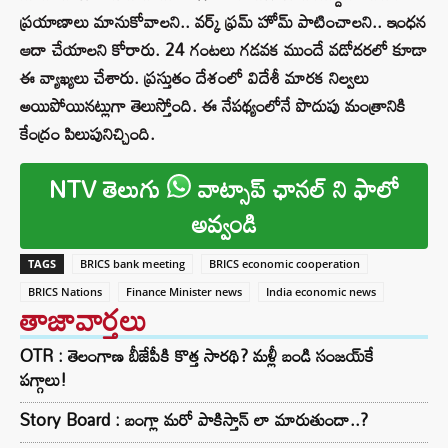
ప్రయాణాలు మానుకోవాలని.. వర్క్ ఫ్రమ్ హోమ్ పాటించాలని.. ఇంధన
ఆదా చేయాలని కోరారు. 24 గంటలు గడవక ముందే వడోదరలో కూడా
ఈ వ్యాఖ్యలు చేశారు. ప్రస్తుతం దేశంలో విదేశీ మారక నిల్వలు
అయిపోయినట్లుగా తెలుస్తోంది. ఈ నేపథ్యంలోనే పొదుపు మంత్రానికి
కేంద్రం పిలుపునిచ్చింది.
NTV తెలుగు
వాట్సాప్ ఛానల్ ని ఫాలో
అవ్వండి
TAGS
BRICS bank meeting
BRICS economic cooperation
BRICS Nations
Finance Minister news
India economic news
తాజావార్తలు
OTR : తెలంగాణ బీజేపీకి కొత్త సారథి? మళ్లీ బండి సంజయ్‌కే
పగ్గాలు!
Story Board : బంగ్లా మరో పాకిస్తాన్ లా మారుతుందా..?