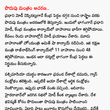
పొదుపు మంత్రం ఆచరణ..
ప్రధాని మోడీ చెప్పినట్లుగానే కేంద్ర పెద్దల దగ్గర నుంచి రాష్ట్రాల వరకు
పొదుపు మంత్రం ఆచరణలోకి తెస్తున్నారు. ఇందులో భాగంగానే ప్రధాని
మోడీ, కేంద్ర మంత్రుల కాన్వాయ్‌లో వాహనాలు భారీగా తగ్గిపోయాయి.
కేవలం రెండు వాహనాల్లోనే మోడీ ప్రయాణం చేశారు. మూడు
వాహనాలతో హోంమంత్రి అమిత్ షా కాన్వాయ్ నడిచింది. ఇక రక్షణ
మంత్రి రాజ్‌నాథ్‌సింగ్ కాన్వాయ్‌లో 11 వాహనాల నుంచి 4కి
తగ్గిపోయాయి. ఇంధన ఆదా చర్యల్లో భాగంగా కేంద్ర పెద్దలు ఈ
నిర్ణయం తీసుకున్నారు.
పశ్చిమాసియా యుద్ధం కారణంగా ప్రపంచ దేశాల్లో చమురు, గ్యాస్
సంక్షోభం తలెత్తింది. ఇప్పటికే ఆయా దేశాల్లో ఆర్థిక సంక్షోభం
నెలకొన్నాయి. ఇప్పుడు భారత్ వంతు వచ్చింది. ఆదివారం
హైదరాబాద్‌లో జరిగిన సభలో మోడీ కీలక వ్యాఖ్యలు చేశారు. దేశ
భవిష్యత్ కోసం పౌరులంతా పొదుపు మంత్రం పాటించాలని
సూచించారు. ఏడాది పాటు బంగారం కొనుగోలు చేయొద్దని.. విదేశీ