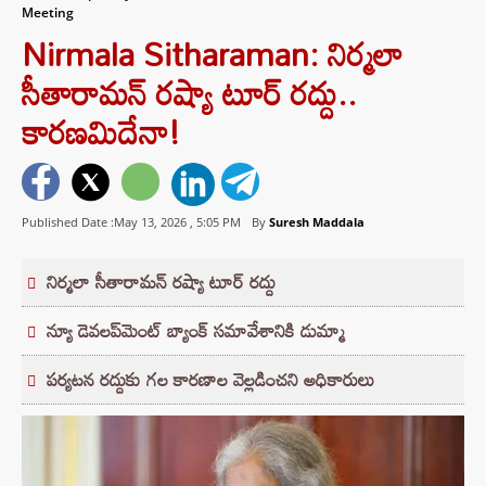
Meeting
Nirmala Sitharaman: నిర్మలా
సీతారామన్ రష్యా టూర్ రద్దు..
కారణమిదేనా!
Published Date :May 13, 2026 ,
5:05 PM
By
Suresh Maddala
నిర్మలా సీతారామన్ రష్యా టూర్ రద్దు
న్యూ డెవలప్‌మెంట్ బ్యాంక్ సమావేశానికి డుమ్మా
పర్యటన రద్దుకు గల కారణాల వెల్లడించని అధికారులు