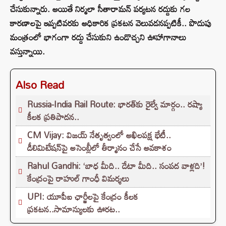
చేసుకున్నారు. అయితే నిర్మలా సీతారామన్ పర్యటన రద్దుకు గల
కారణాలపై ఇప్పటివరకు అధికారిక ప్రకటన వెలువడనప్పటికీ.. పొదుపు
మంత్రంలో భాగంగా రద్దు చేసుకుని ఉండొచ్చని ఊహాగానాలు
వస్తున్నాయి.
Also Read
Russia-India Rail Route: భారత్‌కు రైల్వే మార్గం.. రష్యా
కీలక ప్రతిపాదన..
CM Vijay: విజయ్ నేతృత్వంలో అఖిలపక్ష భేటీ..
డీలిమిటేషన్‌పై అసెంబ్లీలో తీర్మానం చేసే అవకాశం
Rahul Gandhi: ‘బాధ మీది.. డేటా మీది.. సంపద వాళ్లది’!
కేంద్రంపై రాహుల్ గాంధీ విమర్శలు
UPI: యూపీఐ ఛార్జీలపై కేంద్రం కీలక
ప్రకటన..సామాన్యులకు ఊరట..