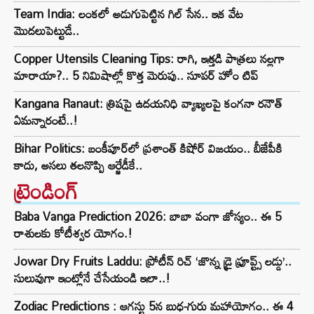
Team India: లంకలో అడుగుపెట్టిన గిల్ సేన.. ఇక వేట
మొదలుపెట్టుడే..
Copper Utensils Cleaning Tips: రాగి, ఇత్తడి పాత్రలు నల్లగా
మారాయా?.. 5 నిమిషాల్లో కొత్త మెరుపు.. సూపర్ హోం టిప్
Kangana Ranaut: త్రిషపై ఉదయనిధి వ్యాఖ్యలపై కంగనా రనౌత్
ఏమన్నారంటే..!
Bihar Politics: బంకీపూర్‌లో ప్రశాంత్ కిషోర్ విజయం.. బీజేపీకి
కాదు, అసలు తలనొప్పి ఆర్జేడీకే..
ట్రెండింగ్‌
Baba Vanga Prediction 2026: బాబా వంగా జోస్యం.. ఈ 5
రాశులకు కోటీశ్వర యోగం.!
Jowar Dry Fruits Laddu: ప్రోటీన్ రిచ్ ‘జొన్న డ్రై ఫ్రూప్ట్స్ లడ్డు’..
సులువుగా ఇంట్లోనే చేసేయండి ఇలా..!
Zodiac Predictions : ఆగస్టు 5న బుధ-గురు మహాయోగం.. ఈ 4