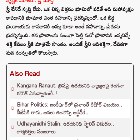
సృష్టికి మూలం.. స్త్రీ మూర్తి
స్త్రీ లేనిదే సృష్టి లేదు. ఒక చిన్న విత్తనం భూమిలో పడితే అది మహావృక్షం
కావడానికి భూమాత ఎంత సహనాన్ని ప్రదర్శిస్తుందో, ఒక బిడ్డ
ప్రయోజకుడు కావడానికి అమ్మ కూడా అంతే సహనాన్ని, ప్రేమను
ప్రదర్శిస్తుంది. తన ప్రాణాలను పణంగా పెట్టి మరో ప్రాణానికి జన్మనిచ్చే
శక్తి కేవలం స్త్రీకి మాత్రమే సొంతం. అందుకే స్త్రీని ఆదిశక్తిగా, దేవతగా
మన సంస్కృతిలో కొలుస్తారు.
Also Read
Kangana Ranaut: త్రిషపై ఉదయనిధి వ్యాఖ్యలపై కంగనా
రనౌత్ ఏమన్నారంటే..!
Bihar Politics: బంకీపూర్‌లో ప్రశాంత్ కిషోర్ విజయం..
బీజేపీకి కాదు, అసలు తలనొప్పి ఆర్జేడీకే..
Udhayanidhi Stalin: ఉదయనిధి స్టాలిన్ విడుదల..
కార్యకర్తలు సంబరాలు