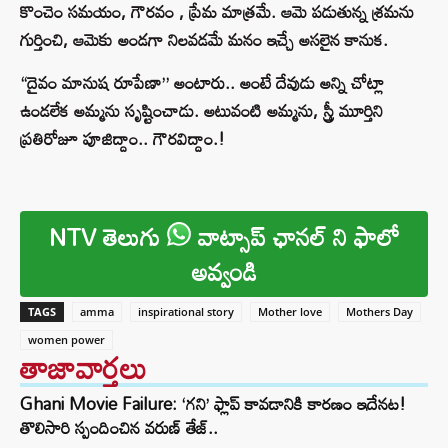
కొంచెం సమయం, గౌరవం , ప్రేమ మాత్రమే. ఆమె పడుతున్న శ్రమను
గుర్తించి, ఆమెకు అండగా నిలవడమే మనం ఇచ్చే అసలైన కానుక.
“దైవం మానుష రూపేణా” అంటారు.. అంటే దేవుడు అన్ని చోట్లా
ఉండలేక అమ్మను సృష్టించాడు. అటువంటి అమ్మను, స్త్రీ మూర్తిని
ప్రతిరోజూ పూజిద్దాం.. గౌరవిద్దాం.!
NTV తెలుగు
వాట్సాప్ ఛానల్ ని ఫాలో
అవ్వండి
TAGS
amma
inspirational story
Mother love
Mothers Day
women power
తాజావార్తలు
Ghani Movie Failure: ‘గని’ ఫ్లాప్‌ కావడానికి కారణం ఇదేనట!
తొలిసారి స్పందించిన వరుణ్ తేజ్..