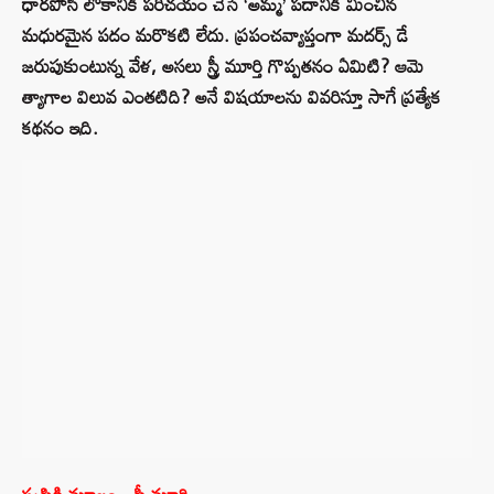
ధారపోసి లోకానికి పరిచయం చేసే ‘అమ్మ’ పదానికి మించిన
మధురమైన పదం మరొకటి లేదు. ప్రపంచవ్యాప్తంగా మదర్స్ డే
జరుపుకుంటున్న వేళ, అసలు స్త్రీ మూర్తి గొప్పతనం ఏమిటి? ఆమె
త్యాగాల విలువ ఎంతటిది? అనే విషయాలను వివరిస్తూ సాగే ప్రత్యేక
కథనం ఇది.