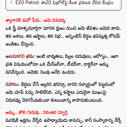
E20 Petrol: ఈ20 పెట్రోల్‌పై కీలక ప్రకటన చేసిన కేంద్రం
త్యాగానికి మరో పేరు.. ఆమె దినచర్య
ఒక స్త్రీ మాతృమూర్తిగా మారిన క్షణం నుంచి ఆమె జీవితం ఆమెది కాదు.
తన ఆశలు, తన ఇష్టాలు, తన నిద్ర.. అన్నింటినీ బిడ్డల భవిష్యత్తు కోసమే
అంకితం చేస్తుంది.
అలుపెరగని శ్రమ:
ఇంటి బాధ్యతలు, పిల్లల చదువులు, ఆరోగ్యం.. ఇలా
ప్రతి విషయంలోనూ ఒక మేనేజర్‌లా, టీచర్‌లా, డాక్టర్‌లా అమ్మ
పనిచేస్తుంది. ఆమెకు సెలవు అనేది ఉండదు.
సహనం:
బిడ్డలు చేసే అల్లరిని భరిస్తూ, వారిని సన్మార్గంలో పెట్టడంలో
ఆమె చూపే ఓర్పు సాటిలేనిది. ఎన్ని కష్టాలు ఎదురైనా ముఖంపై
చిరునవ్వు చెరగనీయకుండా కుటుంబాన్ని కాపాడుకుంటుంది.
అమ్మ.. తొలి గురువు.. నిరంతర స్ఫూర్తి
మనిషికి అక్షరం నేర్పేది ఉపాధ్యాయుడు కావచ్చు, కానీ సంస్కారాన్ని నేర్పే