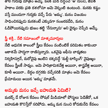
తొలి గురువు మాత్రం అమ్మే. పలక మీద దిద్దించే ‘అ’ నుంచి, జీవిత
పాఠాల వరకు ప్రతి దశలోనూ ఆమె వెన్నంటి ఉంటుంది. మనకు కష్టం
వస్తే ముందుగా గుర్తుకు వచ్చే పేరు ‘అమ్మ’. మనం విజయం
సాధించినప్పుడు మనకంటే ఎక్కువగా సంబరపడేది, మనం
ఓడిపోయినప్పుడు భుజం తట్టి ‘నేనున్నాను’ అని ధైర్యం చెప్పేది అమ్మే.
స్త్రీ శక్తి.. నేటి సమాజంలో మాతృమూర్తులు
నేటి ఆధునిక కాలంలో స్త్రీలు కేవలం వంటింటికే పరిమితం కాకుండా
ఆకాశమే హద్దుగా రాణిస్తున్నారు. ఒకవైపు ఆఫీసు బాధ్యతలు
నిర్వహిస్తూనే, మరోవైపు ఇంటిని చక్కదిద్దే ‘మల్టీ టాస్కింగ్’ నైపుణ్యం
కేవలం స్త్రీలకే సాధ్యం. ఆమె పారిశ్రామికవేత్త అయినా, శాస్త్రవేత్త అయినా,
కూలీ అయినా.. బిడ్డల దగ్గరకు వచ్చేసరికి మాత్రం ఆమె కేవలం
ప్రేమామయి అయిన ‘అమ్మ’ మాత్రమే.
అమ్మకు మనం ఇచ్చే బహుమతి ఏమిటి?
మదర్స్ డే రోజున కేవలం సోషల్ మీడియాలో పోస్టులు పెడితేనో, ఒక
బహుమతి కొనిస్తేనో సరిపోదు. అమ్మ మన నుంచి కోరుకునేది కేవలం