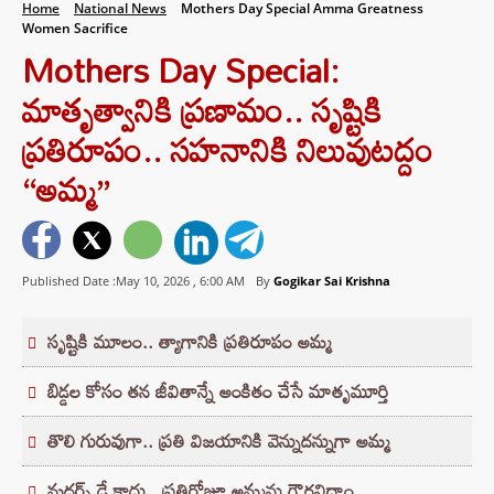
Home
National News
Mothers Day Special Amma Greatness
Women Sacrifice
Mothers Day Special:
మాతృత్వానికి ప్రణామం.. సృష్టికి
ప్రతిరూపం.. సహనానికి నిలువుటద్దం
“అమ్మ”
Published Date :May 10, 2026 ,
6:00 AM
By
Gogikar Sai Krishna
సృష్టికి మూలం.. త్యాగానికి ప్రతిరూపం అమ్మ
బిడ్డల కోసం తన జీవితాన్నే అంకితం చేసే మాతృమూర్తి
తొలి గురువుగా.. ప్రతి విజయానికి వెన్నుదన్నుగా అమ్మ
మదర్స్ డే కాదు.. ప్రతిరోజూ అమ్మను గౌరవిద్దాం