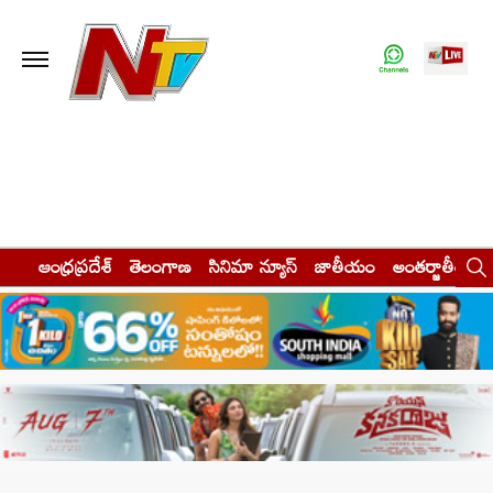
ఆంధ్రప్రదేశ్
తెలంగాణ
సినిమా న్యూస్
జాతీయం
అంతర్జాతీయం