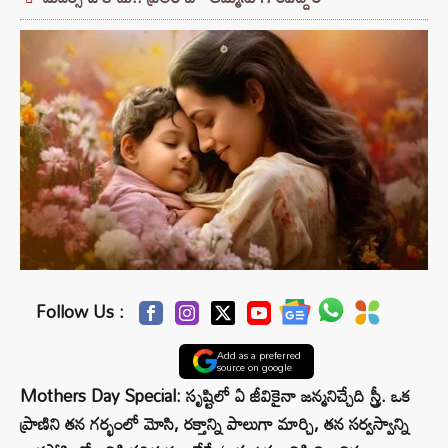
Follow Us :
Add as a preferred
source on google
Mothers Day Special: సృష్టిలో ఏ జీవికైనా జన్మనిచ్చేది స్త్రీ. ఒక
ప్రాణిని తన గర్భంలో మోసి, రక్తాన్ని పాలుగా మార్చి, తన సర్వస్వాన్ని