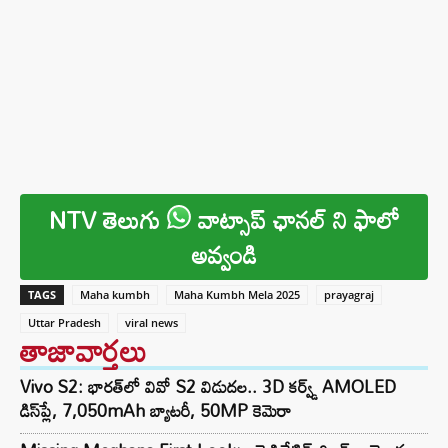
NTV తెలుగు
వాట్సాప్ ఛానల్ ని ఫాలో
అవ్వండి
TAGS
Maha kumbh
Maha Kumbh Mela 2025
prayagraj
Uttar Pradesh
viral news
తాజావార్తలు
Vivo S2: భారత్‌లో వివో S2 విడుదల.. 3D కర్వ్డ్ AMOLED
డిస్‌ప్లే, 7,050mAh బ్యాటరీ, 50MP కెమెరా