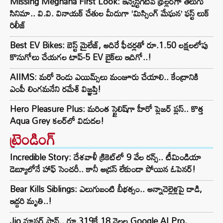
Missing Meghana First Look: ఇన్వెస్టిగేటివ్ థ్రిల్లర్‌గా తెలుగు
సినిమా.. వి.వి. వినాయక్ చేతుల మీదుగా ‘మిస్సింగ్ మేఘన’ ఫస్ట్ లుక్
రిలీజ్
Best EV Bikes: బెస్ట్ మైలేజ్, అదిరే ఫీచర్లతో రూ.1.50 లక్షలలోపు
కొనుగోలు చేయగల టాప్-5 EV బైక్‌లు ఇదిగో..!
AIIMS: మరో రెండు ఎయిమ్స్‌లు మంజూరు చేయాలి.. కేంద్రానికి
ఎంపీ లింగమనేని రమేశ్ విజ్ఞప్తి!
Hero Pleasure Plus: మరింత స్టైలిష్‌గా హీరో ప్లెజర్ ప్లస్.. కొత్త
Aqua Grey కలర్‌లో విడుదల!
ట్రెండింగ్‌
Incredible Story: దేశవాళీ క్రికెట్‌లో 9 వేల రన్స్.. టీమిండియా
డెబ్యూలోనే హాఫ్ సెంచరీ.. కానీ అడ్రస్ లేకుండా పోయిన ఓపెనర్!
Bear Kills Siblings: ఎలుగుబంటి బీభత్సం.. అన్నాచెల్లెళ్లపై దాడి,
ఇద్దరి మృతి..!
Jio మాస్టర్ ప్లాన్.. రూ.319కే 18 నెలల Google AI Pro,