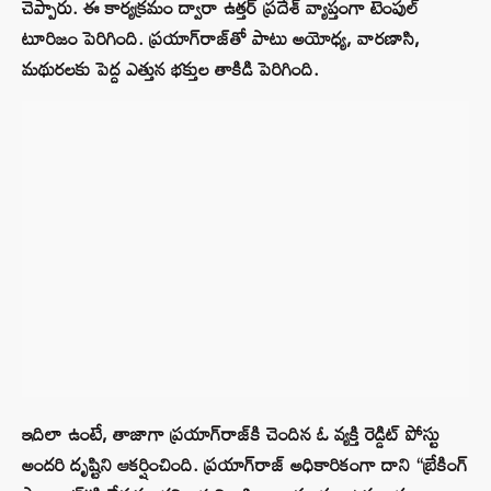
చెప్పారు. ఈ కార్యక్రమం ద్వారా ఉత్తర్ ప్రదేశ్ వ్యాప్తంగా టెంపుల్
టూరిజం పెరిగింది. ప్రయాగ్‌రాజ్‌తో పాటు అయోధ్య, వారణాసి,
మథురలకు పెద్ద ఎత్తున భక్తుల తాకిడి పెరిగింది.
ఇదిలా ఉంటే, తాజాగా ప్రయాగ్‌రాజ్‌కి చెందిన ఓ వ్యక్తి రెడ్డిట్ పోస్టు
అందరి దృష్టిని ఆకర్షించింది. ప్రయాగ్‌రాజ్ అధికారికంగా దాని “బ్రేకింగ్