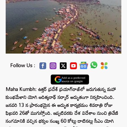
Follow Us :
Add as a preferred
source on google
Maha Kumbh: ఉత్తర్ ప్రదేశ్ ప్రయాగ్‌రాజ్‌లో జరుగుతున్న మహా
కుంభమేళాని యోగి ఆదిత్యనాథ్ సర్కార్ అద్భుతంగా నిర్వహించింది.
జనవరి 13 న ప్రారంభమైన ఈ అద్భుత కార్యక్రమం శివరాత్రి రోజు
ఫిబ్రవరి 26తో ముగుస్తోంది. ఇప్పటివరకు దేశ విదేశాల నుంచి త్రివేణి
సంగమానికి వచ్చిన భక్తుల సంఖ్య 60 కోట్లు దాటినట్లు సీఎం యోగి