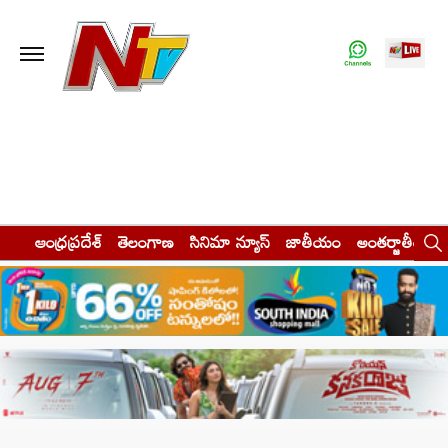
ఆంధ్రప్రదేశ్
తెలంగాణ
సినిమా న్యూస్
జాతీయం
అంతర్జాతీయం