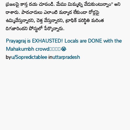
ప్రజలపై కాస్త దయ చూపండి. మేము మిమ్మల్ని వేడుకుంటున్నాం’’ అని
రాశారు. పాదచారులు ఎలాంటి మర్యాద లేకుండా రోడ్లపై
ఉమ్మివేస్తున్నారని, చెత్త వేస్తున్నారని, ట్రాఫిక్ పరిస్థితి మరింత
దిగజారిందని పోస్టులో పేర్కొన్నారు.
Prayagraj is EXHAUSTED! Locals are DONE with the
Mahakumbh crowd😮‍💨🙏🏻😭
by
u/Sopredictablee
in
uttarpradesh