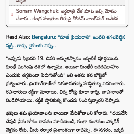
మృతి
Sonam Wangchuk: అర్ధరాత్రి వేళ మాట ఇచ్చి మోసం
చేశారు.. కేంద్ర మంత్రుల తీరుపై సోనమ్ వాంగ్‌చుక్ ఆవేదన
Read Also:
Bengaluru: “మాజీ ప్రియురాలి” ఇంటిని తగలబెట్టిన
వ్యక్తి.. కార్లు, బైకులకు నిప్పు..
‘‘ఇప్పుడు ఫిబ్రవరి 19. చివరి అమృతస్నానం ఇప్పటికే పూర్తయింది.
కుంభ్ ముగింపు దశలో ఉన్నాము. అయినా కుంభ్‌కి జనసమూహం
ఎందుకు తగ్గకుండా పెరుగుతోంది’’ అని అతను తన పోస్ట్‌లో
ప్రశ్నించారు. ప్రయాగ్‌రాజ్‌లో దిగజారుతున్న పరిస్థితుల్ని వివరించారు.
రహదారులు రద్దీగా మారాయి, చిన్న రోడ్లు కూడా కార్లు, వాహనాలతో
నిండిపోయాయి. రద్దీకి స్థానికుల్ని కొందరు నిందిస్తున్నారని చెప్పారు.
భక్తులు తమ ప్రయాణాలను వాయిదా వేసుకోవాలని కోరారు. ‘‘దయచేసి
దేవుడి ప్రేమ కోసం రావడం మానేయండి, గంగా సంగమం ఎక్కడికీ
వెళ్లడం లేదు. మీరు తర్వాత ప్రశాంతంగా రావచ్చు. ఈ నగరం, ఇక్కడి