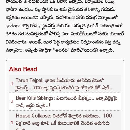
పాయింట్”కి చేరుకుందని ఒక నివాసి అన్నారు. పర్యాటకుల సంఖ్య
భారీగా ఉండటం వల్ల స్థానికులు తమ దైనందిన జీవితాన్ని గడపడం
కష్టతరం అయిందని చెప్పారు. మహాకుంభ నగర సమగ్ర నిర్మాణంలో
భాగంగా కొత్త రోడ్లు, ఫ్లైఓవర్లు మరియు మెరుగైన ట్రాఫిక్ నియంత్రణతో
నగరం గత సంవత్సరంతో పోలిస్తే ఎలా మారిపోయిందో సదరు యూజర్
వివరించారు. అయితే, ఇంత పెద్ద కార్యక్రమం నిర్వహించడం పట్ల ఉన్న
ఉత్సాహం, ఇప్పుడు పూర్తిగా ‘‘అలసట’’ మారిపోయిందని అన్నారు.
Also Read
Tarun Tejpal: భారత మీడియాను ఊపేసిన కేసులో
క్లైమాక్స్.. ‘తెహల్కా’ వ్యవస్థాపకుడికి హైకోర్టులో బిగ్ షాక్..
Bear Kills Siblings: ఎలుగుబంటి బీభత్సం.. అన్నాచెల్లెళ్లపై
దాడి, ఇద్దరి మృతి..!
House Collapse: నిద్రలోనే తెల్లారిన బతుకులు.. 100
ఏళ్ల నాటి ఇల్లు కూలి ఒకే కుటుంబానికి చెందిన ఆరుగురు