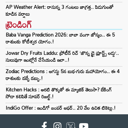
AP Weather Alert: రానున్న 3 గంటలు జాగ్రత్త.. పిడుగులతో
కూడిన వర్షాలు
ట్రెండింగ్‌
Baba Vanga Prediction 2026: బాబా వంగా జోస్యం.. ఈ 5
రాశులకు కోటీశ్వర యోగం.!
Jowar Dry Fruits Laddu: ప్రోటీన్ రిచ్ ‘జొన్న డ్రై ఫ్రూప్ట్స్ లడ్డు’..
సులువుగా ఇంట్లోనే చేసేయండి ఇలా..!
Zodiac Predictions : ఆగస్టు 5న బుధ-గురు మహాయోగం.. ఈ 4
రాశులకు డబ్బే డబ్బు.!
Kitchen Hacks : అరటి తొక్కతో ఈ మ్యాజిక్ తెలుసా? బేకింగ్
సోడా కలిపితే సూపర్ రిజల్ట్.!
IndiGo Offer : ఇండిగో బంపర్ ఆఫర్.. 20 వేల ఉచిత టికెట్లు.!