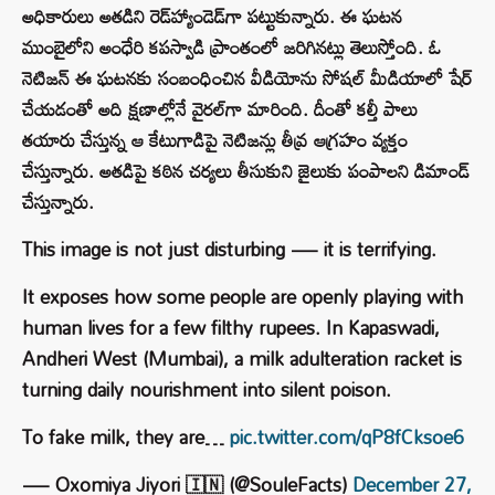
అధికారులు అతడిని రెడ్‌హ్యాండెడ్‌గా పట్టుకున్నారు. ఈ ఘటన
ముంబైలోని అంధేరి కపస్వాడి ప్రాంతంలో జరిగినట్లు తెలుస్తోంది. ఓ
నెటిజన్ ఈ ఘటనకు సంబంధించిన వీడియోను సోషల్ మీడియాలో షేర్
చేయడంతో అది క్షణాల్లోనే వైరల్‌గా మారింది. దీంతో కల్తీ పాలు
తయారు చేస్తున్న ఆ కేటుగాడిపై నెటిజన్లు తీవ్ర ఆగ్రహం వ్యక్తం
చేస్తున్నారు. అతడిపై కఠిన చర్యలు తీసుకుని జైలుకు పంపాలని డిమాండ్
చేస్తున్నారు.
This image is not just disturbing — it is terrifying.
It exposes how some people are openly playing with
human lives for a few filthy rupees. In Kapaswadi,
Andheri West (Mumbai), a milk adulteration racket is
turning daily nourishment into silent poison.
To fake milk, they are…
pic.twitter.com/qP8fCksoe6
— Oxomiya Jiyori 🇮🇳 (@SouleFacts)
December 27,