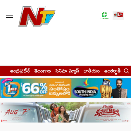
ఆంధ్రప్రదేశ్
తెలంగాణ
సినిమా న్యూస్
జాతీయం
అంతర్జాతీయం