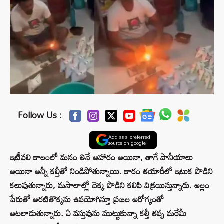
Follow Us :
Add as a preferred
source on google
ఇటీవలి కాలంలో మనం తినే ఆహారం అయినా, తాగే పానీయాలు
అయినా అన్నీ కల్తీతో నిండిపోతున్నాయి. కారం తయారీలో ఇటుక పొడిని
కలుపుతున్నారు, మసాలాల్లో చెక్క పొడిని కలిపి విక్రయిస్తున్నారు. అల్లం
పేరుతో అరటితొక్కను ఉపయోగిస్తూ ప్రజల ఆరోగ్యంతో
ఆటలాడుతున్నారు. ఏ వస్తువును ముట్టుకున్నా కల్తీ తప్ప మరేమీ