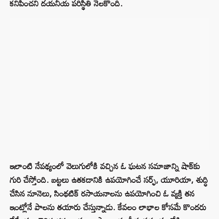
కనిపించని దయనీయ పరిస్థితి నెలకొంది.
ఇలాంటి నేపథ్యంలో వెలుగులోకి వచ్చిన ఓ ఘటన సమాజాన్ని షాక్‌కు
గురి చేస్తోంది. బట్టలు ఉతకడానికి ఉపయోగించే సర్ఫ్‌, యూరియా, శుద్ధి
చేసిన నూనెలు, సింథటిక్ రసాయనాలను ఉపయోగించి ఓ వ్యక్తి తన
ఇంట్లోనే పాలను తయారు చేస్తున్నాడు. కేవలం లాభాల కోసమే కొందరు