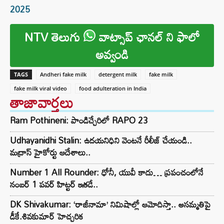
2025
NTV తెలుగు
వాట్సాప్ ఛానల్ ని ఫాలో
అవ్వండి
TAGS
Andheri fake milk
detergent milk
fake milk
fake milk viral video
food adulteration in India
తాజావార్తలు
Ram Pothineni: పాండిచ్చేరిలో RAPO 23
Udhayanidhi Stalin: ఉదయనిధిని వెంటనే రీలీజ్ చేయండి..
మద్రాస్ హైకోర్టు ఆదేశాలు..
Number 1 All Rounder: ధోనీ, యువీ కాదు… ప్రపంచంలోనే
నంబర్ 1 పవర్ హిట్టర్ ఇతడే..
DK Shivakumar: ‘రాజీనామా’ నిమిషాల్లో ఆమోదిస్తా.. అసమ్మతిపై
డీకే.శివకుమార్ హెచ్చరిక