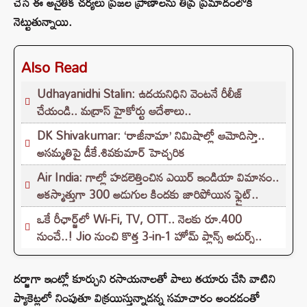
చేసే ఈ అనైతిక చర్యలు ప్రజల ప్రాణాలను తీవ్ర ప్రమాదంలోకి
నెట్టుతున్నాయి.
Also Read
Udhayanidhi Stalin: ఉదయనిధిని వెంటనే రీలీజ్
చేయండి.. మద్రాస్ హైకోర్టు ఆదేశాలు..
DK Shivakumar: ‘రాజీనామా’ నిమిషాల్లో ఆమోదిస్తా..
అసమ్మతిపై డీకే.శివకుమార్ హెచ్చరిక
Air India: గాల్లో హడలెత్తించిన ఎయిర్ ఇండియా విమానం..
అకస్మాత్తుగా 300 అడుగుల కిందకు జారిపోయిన ఫ్లైట్..
ఒకే రీఛార్జ్‌లో Wi-Fi, TV, OTT.. నెలకు రూ.400
నుంచే..! Jio నుంచి కొత్త 3-in-1 హోమ్ ప్లాన్స్ అదుర్స్..
దర్జాగా ఇంట్లో కూర్చుని రసాయనాలతో పాలు తయారు చేసి వాటిని
ప్యాకెట్లలో నింపుతూ విక్రయిస్తున్నాడన్న సమాచారం అందడంతో