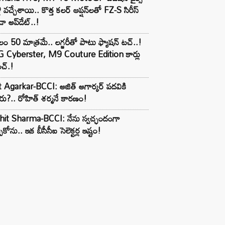
లీ వచ్చేశాయి.. కొత్త కలర్ ఆప్షన్‌లతో FZ-S సిరీస్
ా అప్‌డేట్..!
లం 50 మాత్రమే.. లగ్జరీతో పాటు ఫ్యాషన్ టచ్..!
 Cyberster, M9 Couture Edition కార్లు
చ్.!
t Agarkar-BCCI: అజిత్ అగార్కర్ పదవికి
ు?.. రోహిత్ శర్మనే కారణం!
hit Sharma-BCCI: నేను స్వచ్ఛందంగా
పుకోను.. ఇక బీసీసీఐ సెలెక్టర్ల ఇష్టం!