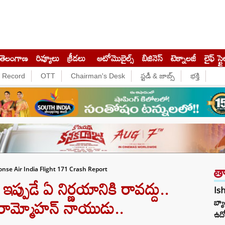
తెలంగాణ
రివ్యూలు
క్రీడలు
ఆటోమొబైల్స్
బిజినెస్‌
టెక్నాలజీ
లైఫ్ స్టై
e Record
OTT
Chairman's Desk
స్టడీ & జాబ్స్
భక్తి
త
onse Air India Flight 171 Crash Report
ుడే ఏ నిర్ణయానికి రావద్దు..
Ish
ై రామ్మోహన్ నాయుడు..
బ్య
ఉద్