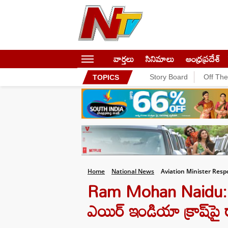
వార్తలు
సినిమాలు
ఆంధ్రప్రదేశ్
Story Board
Off Th
TOPICS
Home
National News
Aviation Minister Resp
Ram Mohan Naidu: ఇప్ప
ఎయిర్ ఇండియా క్రాష్‌ప