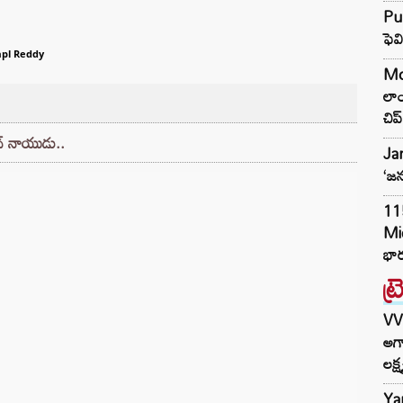
Pun
ఫెవ
pl Reddy
Mot
లా
చిప్‌
న్ నాయుడు..
Jan
‘జన
11
Mi
భార
ట్
VV
అగా
లక్ష
Ya