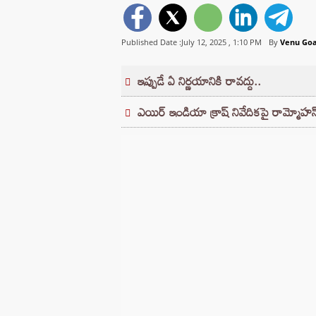
Published Date :July 12, 2025 ,
1:10 PM
By
Venu Goa
ఇప్పుడే ఏ నిర్ణయానికి రావద్దు..
ఎయిర్ ఇండియా క్రాష్‌ నివేదికపై రామ్మోహ