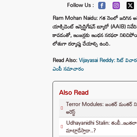
Follow Us :
Ram Mohan Naidu: గత నెలలో జరిగిన అహ్మద
యాక్సిడెంట్ ఇన్వెస్టిగేషన్ బ్యూరో (AAIB) నివేద
కావడంతో, ఇంజన్లకు ఇంధన సరఫరా నిలిచిపోయి
లోతుగా దర్యాప్తు చేయాల్సి ఉంది.
Read Also:
Vijayasai Reddy: సిట్‌ విచార
ఎంపీ సమాచారం
Also Read
Terror Modules: జంతర్ మంతర్ నిరసనల్
అరెస్ట్
Udhayanidhi Stalin: తంబీ..ఇంతలా
మాట్లాడేస్తాడా..?