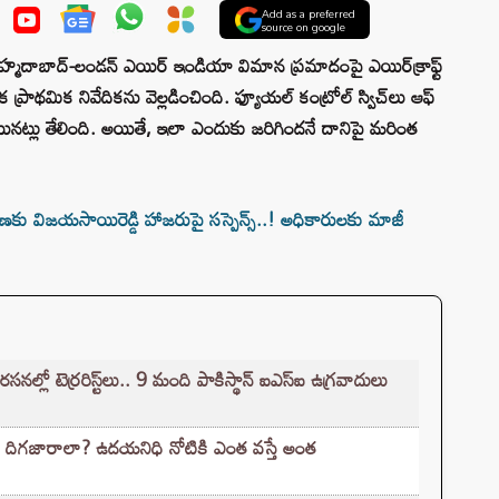
Add as a preferred
source on google
ాబాద్-లండన్ ఎయిర్ ఇండియా విమాన ప్రమాదంపై ఎయిర్‌క్రాఫ్ట్
ిక ప్రాథమిక నివేదికను వెల్లడించింది. ఫ్యూయల్ కంట్రోల్ స్విచ్‌లు ఆఫ్
నట్లు తేలింది. అయితే, ఇలా ఎందుకు జరిగిందనే దానిపై మరింత
ణకు విజయసాయిరెడ్డి హాజరుపై సస్పెన్స్‌..! అధికారులకు మాజీ
లో టెర్రరిస్ట్‌లు.. 9 మంది పాకిస్థాన్ ఐఎస్ఐ ఉగ్రవాదులు
 దిగజారాలా? ఉదయనిధి నోటికి ఎంత వస్తే అంత