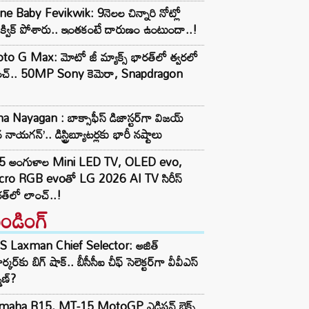
e Baby Fevikwik: 9నెలల చిన్నారి నోట్లో
ిక్విక్‌ పోశారు.. ఇంతకంటే దారుణం ఉంటుందా..!
o G Max: మోటో జీ మ్యాక్స్ భారత్‌లో త్వరలో
ంచ్.. 50MP Sony కెమెరా, Snapdragon
a Nayagan : బాక్సాఫీస్ డిజాస్టర్‌గా విజయ్
 నాయగన్’.. డిస్ట్రిబ్యూటర్లకు భారీ నష్టాలు
5 అంగుళాల Mini LED TV, OLED evo,
cro RGB evoతో LG 2026 AI TV సిరీస్
త్‌లో లాంచ్..!
రెండింగ్‌
S Laxman Chief Selector: అజిత్
ర్కర్‌కు బిగ్ షాక్.. బీసీసీఐ చీఫ్ సెలెక్టర్‌గా వీవీఎస్
్మణ్?
maha R15, MT-15 MotoGP ఎడిషన్ బైక్స్