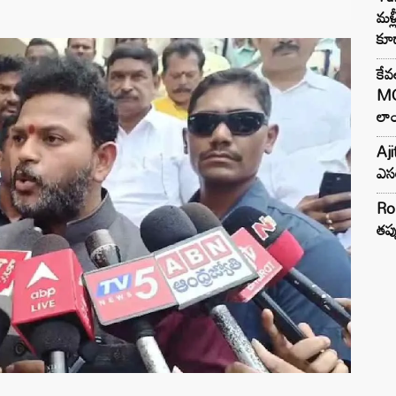
మళ్
కూడ
కేవ
MG
లాం
Aji
ఎసర
Ro
తప్