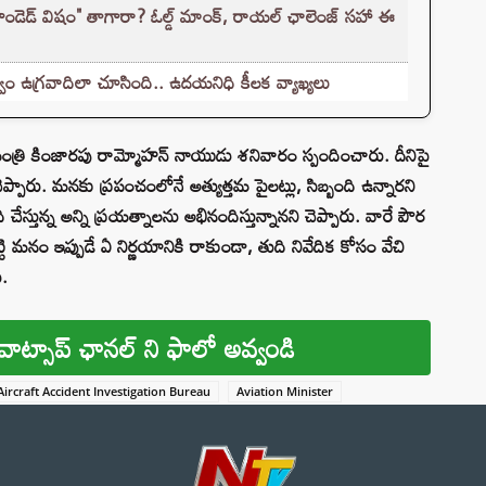
రాండెడ్ విషం" తాగారా? ఓల్డ్ మాంక్, రాయల్ ఛాలెంజ్‌ సహా ఈ
ం ఉగ్రవాదిలా చూసింది.. ఉదయనిధి కీలక వ్యాఖ్యలు
రి కింజారపు రామ్మోహన్ నాయుడు శనివారం స్పందించారు. దీనిపై
్పారు. మనకు ప్రపంచంలోనే అత్యుత్తమ పైలట్లు, సిబ్బంది ఉన్నారని
 చేస్తున్న అన్ని ప్రయత్నాలను అభినందిస్తున్నానని చెప్పారు. వారే పౌర
టి మనం ఇప్పుడే ఏ నిర్ణయానికి రాకుండా, తుది నివేదిక కోసం వేచి
ు.
వాట్సాప్ ఛానల్ ని ఫాలో అవ్వండి
Aircraft Accident Investigation Bureau
Aviation Minister