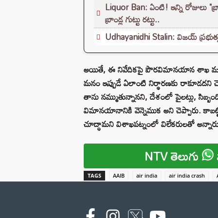
Liquor Ban: ఏంటి! ఇన్ని రోజులు "బ్
బ్రాండ్ల గుట్టు రట్టు..
Udhayanidhi Stalin: విజయ్ ప్రభుత్వ
అయితే, ఈ నివేదికపై పౌరవిమానయాన శాఖ మంత్
మనం ఇప్పుడే ఏలాంటి నిర్థారణకు రాకూడదని చెప
తాను నమ్ముతున్నానని, దేశంలో పైలట్లు, సిబ్బంది
విమానయానానికి వెన్నెముక అని చెప్పారు. కాబట్
చూద్ధామని విశాఖపట్నంలో విలేకరులతో అన్నార
NTV తెలుగు
TAGS
AAIB
air india
air india crash