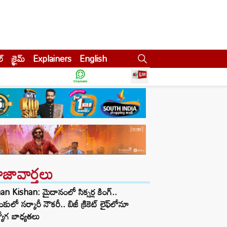
ల్
క్రైమ్
Explainers
English
ాజావార్తలు
an Kishan: మైదానంలో సిక్సర్ల కింగ్..
ాంకులో సర్కారీ నౌకరీ.. బిజీ క్రికెట్ లైఫ్‌లోనూ
యోగ బాధ్యతలు