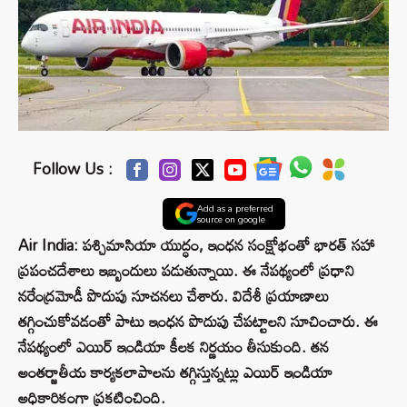
Follow Us :
Add as a preferred
source on google
Air India: పశ్చిమాసియా యుద్ధం, ఇంధన సంక్షోభంతో భారత్ సహా
ప్రపంచదేశాలు ఇబ్బందులు పడుతున్నాయి. ఈ నేపథ్యంలో ప్రధాని
నరేంద్రమోడీ పొదుపు సూచనలు చేశారు. విదేశీ ప్రయాణాలు
తగ్గించుకోవడంతో పాటు ఇంధన పొదుపు చేపట్టాలని సూచించారు. ఈ
నేపథ్యంలో ఎయిర్ ఇండియా కీలక నిర్ణయం తీసుకుంది. తన
అంతర్జాతీయ కార్యకలాపాలను తగ్గిస్తున్నట్లు ఎయిర్ ఇండియా
అధికారికంగా ప్రకటించింది.