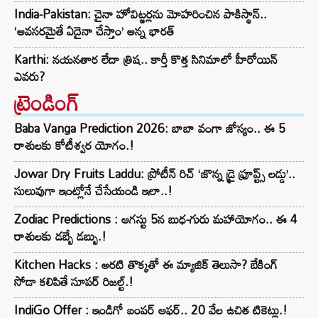
India-Pakistan: చైనా హోవిట్జర్లను మోహరించిన పాకిస్థాన్..
‘అవసరమైతే ఏదైనా చేస్తాం’ అన్న భారత్
Karthi: నయనతార లేదా త్రిష.. కార్తీ కొత్త సినిమాలో హీరోయిన్
ఎవరు?
ట్రెండింగ్‌
Baba Vanga Prediction 2026: బాబా వంగా జోస్యం.. ఈ 5
రాశులకు కోటీశ్వర యోగం.!
Jowar Dry Fruits Laddu: ప్రోటీన్ రిచ్ ‘జొన్న డ్రై ఫ్రూప్ట్స్ లడ్డు’..
సులువుగా ఇంట్లోనే చేసేయండి ఇలా..!
Zodiac Predictions : ఆగస్టు 5న బుధ-గురు మహాయోగం.. ఈ 4
రాశులకు డబ్బే డబ్బు.!
Kitchen Hacks : అరటి తొక్కతో ఈ మ్యాజిక్ తెలుసా? బేకింగ్
సోడా కలిపితే సూపర్ రిజల్ట్.!
IndiGo Offer : ఇండిగో బంపర్ ఆఫర్.. 20 వేల ఉచిత టికెట్లు.!