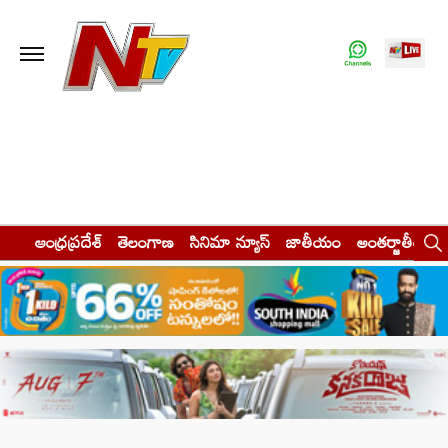
ఆంధ్రప్రదేశ్
తెలంగాణ
సినిమా న్యూస్
జాతీయం
అంతర్జాతీయం