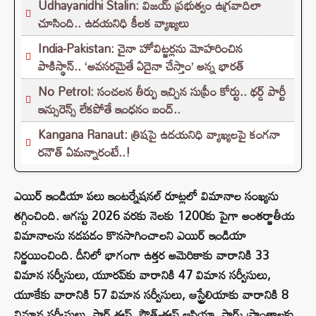
Udhayanidhi Stalin: విజయ్ ప్రభుత్వం ఉగ్రవాదిలా
చూసింది.. ఉదయనిధి కీలక వ్యాఖ్యలు
India-Pakistan: చైనా హోవిట్జర్లను మోహరించిన
పాకిస్థాన్.. ‘అవసరమైతే ఏదైనా చేస్తాం’ అన్న భారత్
No Petrol: సంచలన తీర్పు ఇచ్చిన సుప్రీం కోర్టు.. థర్డ్ పార్టీ
ఇన్సురెన్స్ లేకపోతే ఇంధనం బంద్..
Kangana Ranaut: త్రిషపై ఉదయనిధి వ్యాఖ్యలపై కంగనా
రనౌత్ ఏమన్నారంటే..!
ఎయిర్ ఇండియా పలు ఇంటర్నేషనల్ రూట్లలో విమానాల సంఖ్యను
తగ్గించింది. ఆగస్టు 2026 వరకు నెలకు 1200కు పైగా అంతర్జాతీయ
విమానాలను నడపడం కొనసాగించాలని ఎయిర్ ఇండియా
నిర్ణయించింది. దీనిలో భాగంగా ఉత్తర అమెరికాకు వారానికి 33
విమాన సర్వీసులు, యూరప్‌కు వారానికి 47 విమాన సర్వీసులు,
యూకేకు వారానికి 57 విమాన సర్వీసులు, ఆస్ట్రేలియాకు వారానికి 8
విమాన సర్వీసులు, ఫార్ ఈస్ట్, సౌత్-ఈస్ట్ ఆసియా, సార్క్ ప్రాంతాలకు