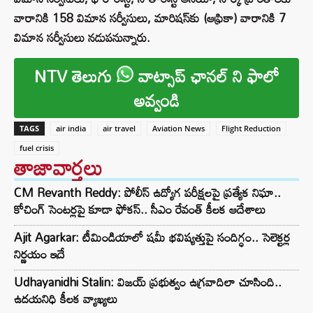
వారానికి 158 విమాన సర్వీసులు, మారిషస్‌కు (ఆఫ్రికా) వారానికి 7
విమాన సర్వీసులు నడుపనున్నారు.
NTV తెలుగు
వాట్సాప్ ఛానల్ ని ఫాలో
అవ్వండి
TAGS
air india
air travel
Aviation News
Flight Reduction
fuel crisis
తాజావార్తలు
CM Revanth Reddy: పోలీస్ ఉద్యోగ పరీక్షలపై ప్రత్యేక నిఘా..
కోచింగ్ సెంటర్లపై కూడా ఫోకస్.. సీఎం రేవంత్ కీలక ఆదేశాలు
Ajit Agarkar: టీమిండియాలో షమీ భవిష్యత్తుపై సందిగ్ధం.. సెలెక్టర్ల
నిర్ణయం ఇదే
Udhayanidhi Stalin: విజయ్ ప్రభుత్వం ఉగ్రవాదిలా చూసింది..
ఉదయనిధి కీలక వ్యాఖ్యలు