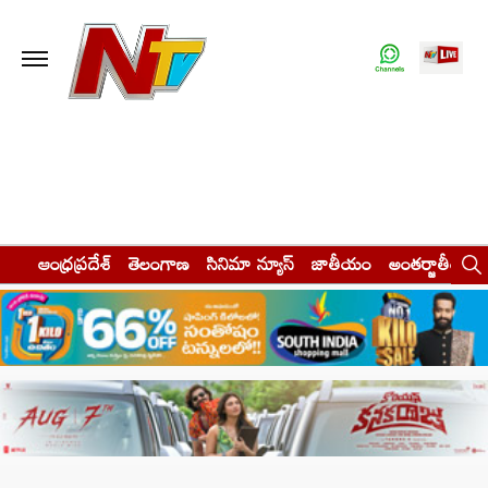
ఆంధ్రప్రదేశ్
తెలంగాణ
సినిమా న్యూస్
జాతీయం
అంతర్జాతీయం