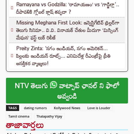
Ramayana vs Godzilla: ‘రామాయణం’ vs ‘గాడ్జిల్లా'..
దీపావళికి గ్లోబల్ క్లాష్ తప్పదా ?
Missing Meghana First Look: ఇన్వెస్టిగేటివ్ థ్రిల్లర్‌గా
తెలుగు సినిమా.. వి.వి. వినాయక్ చేతుల మీదుగా ‘మిస్సింగ్
మేఘన’ ఫస్ట్ లుక్ రిలీజ్
Preity Zinta: 'సగం ఇండియన్, సగం అమెరికన్...
పిల్లలకు ఇండియన్ రూట్స్... ఎనిమిదేళ్ల రీఎంట్రీపై ప్రీతి
ఆసక్తికర వ్యాఖ్యలు!
NTV తెలుగు
వాట్సాప్ ఛానల్ ని ఫాలో
అవ్వండి
TAGS
dating rumors
Kollywood News
Love is Louder
Tamil cinema
Thalapathy Vijay
తాజావార్తలు