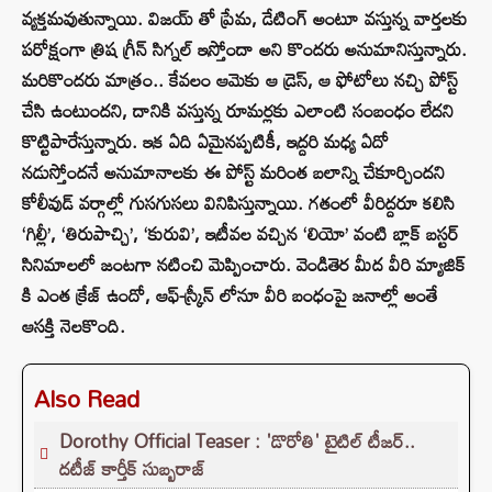
వ్యక్తమవుతున్నాయి. విజయ్ తో ప్రేమ, డేటింగ్ అంటూ వస్తున్న వార్తలకు
పరోక్షంగా త్రిష గ్రీన్ సిగ్నల్ ఇస్తోందా అని కొందరు అనుమానిస్తున్నారు.
మరికొందరు మాత్రం.. కేవలం ఆమెకు ఆ డ్రెస్, ఆ ఫోటోలు నచ్చి పోస్ట్
చేసి ఉంటుందని, దానికి వస్తున్న రూమర్లకు ఎలాంటి సంబంధం లేదని
కొట్టిపారేస్తున్నారు. ఇక ఏది ఏమైనప్పటికీ, ఇద్దరి మధ్య ఏదో
నడుస్తోందనే అనుమానాలకు ఈ పోస్ట్ మరింత బలాన్ని చేకూర్చిందని
కోలీవుడ్ వర్గాల్లో గుసగుసలు వినిపిస్తున్నాయి. గతంలో వీరిద్దరూ కలిసి
‘గిల్లీ’, ‘తిరుపాచ్చి’, ‘కురువి’, ఇటీవల వచ్చిన ‘లియో’ వంటి బ్లాక్ బస్టర్
సినిమాలలో జంటగా నటించి మెప్పించారు. వెండితెర మీద వీరి మ్యాజిక్
కి ఎంత క్రేజ్ ఉందో, ఆఫ్-స్క్రీన్ లోనూ వీరి బంధంపై జనాల్లో అంతే
ఆసక్తి నెలకొంది.
Also Read
Dorothy Official Teaser : 'డొరోతి' టైటిల్ టీజర్..
దటీజ్ కార్తీక్ సుబ్బరాజ్