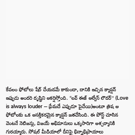
కేవలం ఫోటోలు షేర్ చేయడమే కాకుండా, దానికి ఇచ్చిన క్యాప్షన్
ఇప్పుడు అందరి దృష్టిని ఆకర్షిస్తోంది. “లవ్ ఈజ్ ఆల్వేస్ లౌడర్” (Love
is always louder – ప్రేమదే ఎప్పుడూ పైచేయి)అంటూ త్రిష ఆ
ఫోటోలకు ఒక ఆసక్తికరమైన క్యాప్షన్ జతచేసింది. ఈ పోస్ట్ చూసిన
వెంటనే నెటిజన్లు, విజయ్ అభిమానులు ఒక్కసారిగా ఆశ్చర్యానికి
గురయ్యారు. సోషల్ మీడియాలో దీనిపై భిన్నాభిప్రాయాలు