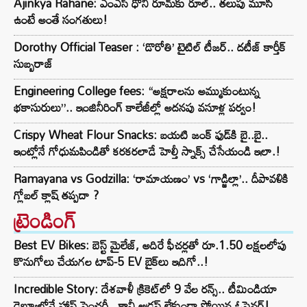
Ajinkya Rahane: ఎంఎస్ ధోనీ రూమ్‌కు రూల్.. తలుపు మూసి
ఉంటే అంతే సంగతులు!
Dorothy Official Teaser : ‘డొరోతి’ టైటిల్ టీజర్.. దటీజ్ కార్తీక్
సుబ్బరాజ్
Engineering College fees: “అక్షరాలను అమ్ముకుంటున్న
భకాసురులు”.. ఇంజినీరింగ్ కాలేజీల్లో అదనపు వసూళ్ల పర్వం!
Crispy Wheat Flour Snacks: బయటి జంక్ ఫుడ్‌కి బై..బై..
ఇంట్లోనే గోధుమపిండితో కరకరలాడే హెల్తీ స్నాక్స్ చేసేయండి ఇలా.!
Ramayana vs Godzilla: ‘రామాయణం’ vs ‘గాడ్జిల్లా’.. దీపావళికి
గ్లోబల్ క్లాష్ తప్పదా ?
ట్రెండింగ్‌
Best EV Bikes: బెస్ట్ మైలేజ్, అదిరే ఫీచర్లతో రూ.1.50 లక్షలలోపు
కొనుగోలు చేయగల టాప్-5 EV బైక్‌లు ఇదిగో..!
Incredible Story: దేశవాళీ క్రికెట్‌లో 9 వేల రన్స్.. టీమిండియా
డెబ్యూలోనే హాఫ్ సెంచరీ.. కానీ అడ్రస్ లేకుండా పోయిన ఓపెనర్!