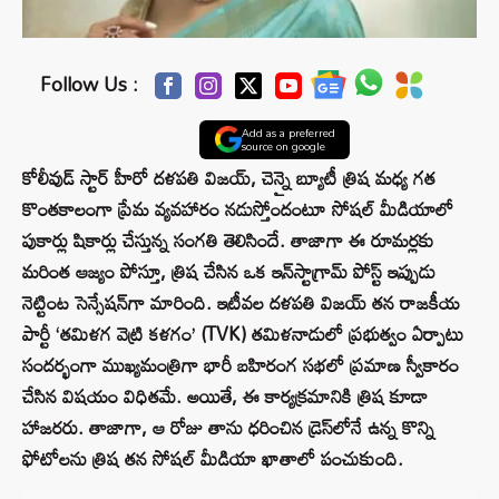
Follow Us :
Add as a preferred
source on google
కోలీవుడ్ స్టార్ హీరో దళపతి విజయ్, చెన్నై బ్యూటీ త్రిష మధ్య గత
కొంతకాలంగా ప్రేమ వ్యవహారం నడుస్తోందంటూ సోషల్ మీడియాలో
పుకార్లు షికార్లు చేస్తున్న సంగతి తెలిసిందే. తాజాగా ఈ రూమర్లకు
మరింత ఆజ్యం పోస్తూ, త్రిష చేసిన ఒక ఇన్‌స్టాగ్రామ్ పోస్ట్ ఇప్పుడు
నెట్టింట సెన్సేషన్‌గా మారింది. ఇటీవల దళపతి విజయ్ తన రాజకీయ
పార్టీ ‘తమిళగ వెట్రి కళగం’ (TVK) తమిళనాడులో ప్రభుత్వం ఏర్పాటు
సందర్భంగా ముఖ్యమంత్రిగా భారీ బహిరంగ సభలో ప్రమాణ స్వీకారం
చేసిన విషయం విధితమే. అయితే, ఈ కార్యక్రమానికి త్రిష కూడా
హాజరరు. తాజాగా, ఆ రోజు తాను ధరించిన డ్రెస్‌లోనే ఉన్న కొన్ని
ఫోటోలను త్రిష తన సోషల్ మీడియా ఖాతాలో పంచుకుంది.