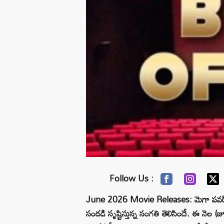
Follow Us :
June 2026 Movie Releases: మెగా పవర్ స్టార్
సందడి సృష్టిస్తున్న సంగతి తెలిసిందే. ఈ నెల (