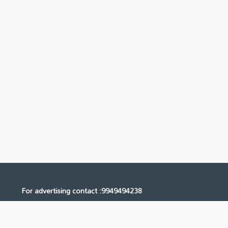
For advertising contact :9949494238
Email: digital@ntvnetwork.com