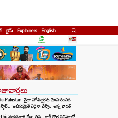
ల్
క్రైమ్
Explainers
English
ాజావార్తలు
ia-Pakistan: చైనా హోవిట్జర్లను మోహరించిన
ిస్థాన్.. ‘అవసరమైతే ఏదైనా చేస్తాం’ అన్న భారత్
thi: నయనతార లేదా త్రిష.. కార్తీ కొత్త సినిమాలో