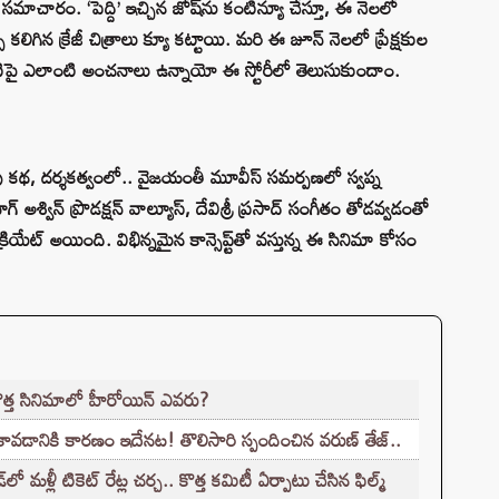
ాచారం. ‘పెద్ది’ ఇచ్చిన జోష్‌ను కంటిన్యూ చేస్తూ, ఈ నెలలో
లిగిన క్రేజీ చిత్రాలు క్యూ కట్టాయి. మరి ఈ జూన్ నెలలో ప్రేక్షకుల
ిపై ఎలాంటి అంచనాలు ఉన్నాయో ఈ స్టోరీలో తెలుసుకుందాం.
ాసరావు కథ, దర్శకత్వంలో.. వైజయంతీ మూవీస్ సమర్పణలో స్వప్న
గ్ అశ్విన్ ప్రొడక్షన్‌ వాల్యూస్, దేవిశ్రీ ప్రసాద్ సంగీతం తోడవ్వడంతో
ియేట్ అయింది. విభిన్నమైన కాన్సెప్ట్‌తో వస్తున్న ఈ సినిమా కోసం
కొత్త సినిమాలో హీరోయిన్ ఎవరు?
కావడానికి కారణం ఇదేనట! తొలిసారి స్పందించిన వరుణ్ తేజ్..
ళ్లీ టికెట్‌ రేట్ల చర్చ.. కొత్త కమిటీ ఏర్పాటు చేసిన ఫిల్మ్‌