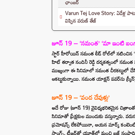
ఛాంబర్‌
Varun Tej Love Story: ఏడేళ్ల పాటు 
విప్పిన వరుణ్ తేజ్
జూన్ 19 – ‘సమంత’ ‘మా ఇంటి బం
స్టార్ హీరోయిన్ సమంత లీడ్ రోల్‌లో నటించిన
హిట్‌ తర్వాత నందినీ రెడ్డి దర్శకత్వంలో సమంత
ముఖ్యంగా ఈ సినిమాలో సమంత చీరకట్టులో చేసిన రియ
ఆకట్టుకున్నాయి. సమంత యాక్షన్ పవర్‌ను స్క్రీన్‌
జూన్ 19 – ‘వంద దేవుళ్లు’
అదే రోజు (జూన్ 19) వైవిధ్యభరితమైన చిత్రాలతో ప
సినిమాతో ప్రేక్షకుల ముందుకు వస్తున్నారు. వరుస
ప్రమోషన్స్ లేకపోయినా, ఆయన మార్క్ కంటెంట్‌న
సాంగ్స్, టీజర్‌తో యూత్‌లో మంచి బజ్ సంపాది