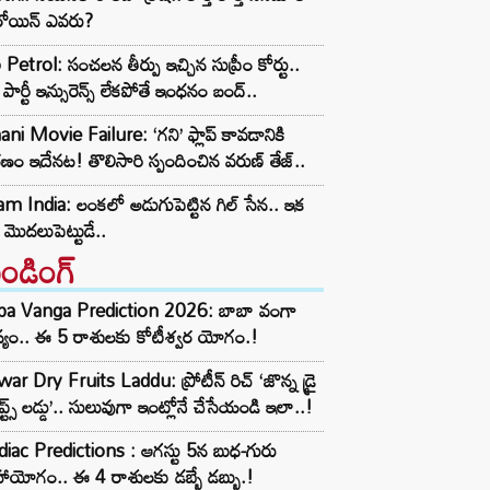
రోయిన్ ఎవరు?
Petrol: సంచలన తీర్పు ఇచ్చిన సుప్రీం కోర్టు..
డ్ పార్టీ ఇన్సురెన్స్ లేకపోతే ఇంధనం బంద్..
ni Movie Failure: ‘గని’ ఫ్లాప్‌ కావడానికి
ణం ఇదేనట! తొలిసారి స్పందించిన వరుణ్ తేజ్..
m India: లంకలో అడుగుపెట్టిన గిల్ సేన.. ఇక
 మొదలుపెట్టుడే..
రెండింగ్‌
ba Vanga Prediction 2026: బాబా వంగా
్యం.. ఈ 5 రాశులకు కోటీశ్వర యోగం.!
ar Dry Fruits Laddu: ప్రోటీన్ రిచ్ ‘జొన్న డ్రై
ూప్ట్స్ లడ్డు’.. సులువుగా ఇంట్లోనే చేసేయండి ఇలా..!
iac Predictions : ఆగస్టు 5న బుధ-గురు
ాయోగం.. ఈ 4 రాశులకు డబ్బే డబ్బు.!