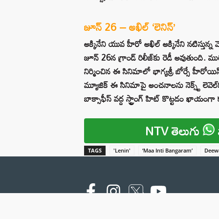
జూన్ 26 – అఖిల్ ‘లెనిన్’
అక్కినేని యువ హీరో అఖిల్ అక్కినేని నటిస్తున్న 
జూన్ 26న గ్రాండ్‌ రిలీజ్‌కు రెడీ అవుతుంది. ము
నిర్మించిన ఈ సినిమాలో భాగ్యశ్రీ బోర్సే హీరోయి
మ్యూజిక్ ఈ సినిమాపై అంచనాలను నెక్స్ట్ లెవెల్‌
బాక్సాఫీస్ వద్ద స్ట్రాంగ్ హిట్ కొట్టడం ఖాయంగా
NTV తెలుగు
TAGS
'Lenin'
‘Maa Inti Bangaram’
Deew