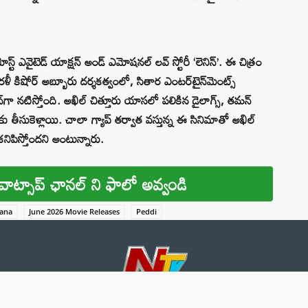
మోస్ట్ ఎవైటెడ్ యాక్షన్ అండ్ ఎమోషనల్ లవ్ స్టోరీ ‘లెనిన్’. ఈ చిత్రం
రళీ కిషోర్ అబ్బూరు దర్శకత్వంలో, సితార ఎంటర్‌టైన్‌మెంట్స్
న్‌గా నటిస్తోంది. అఖిల్ చిత్తూరు యాసలో పలికిన డైలాగ్స్, తమన్
కు తీసుకెళ్లాయి. చాలా గ్యాప్ తర్వాత వస్తున్న ఈ సినిమాతో అఖిల్
 కనిపిస్తోందని అంటున్నారు.
వాట్సాప్ ఛానల్ ని ఫాలో అవ్వండి
ana
June 2026 Movie Releases
Peddi