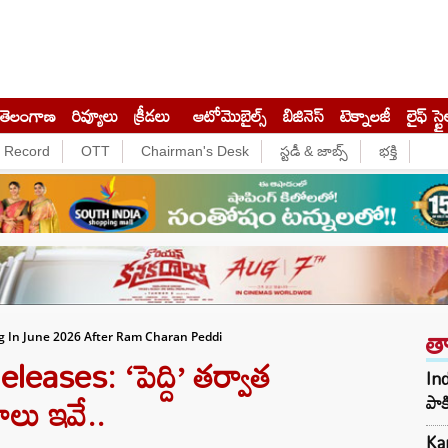
తెలంగాణ
రివ్యూలు
క్రీడలు
ఆటోమొబైల్స్
బిజినెస్‌
టెక్నాలజీ
లైఫ్ స్టై
e Record
OTT
Chairman's Desk
స్టడీ & జాబ్స్
భక్తి
త
g In June 2026 After Ram Charan Peddi
ases: ‘పెద్ది’ తర్వాత
Ind
మాలు ఇవే..
పాక
Kar