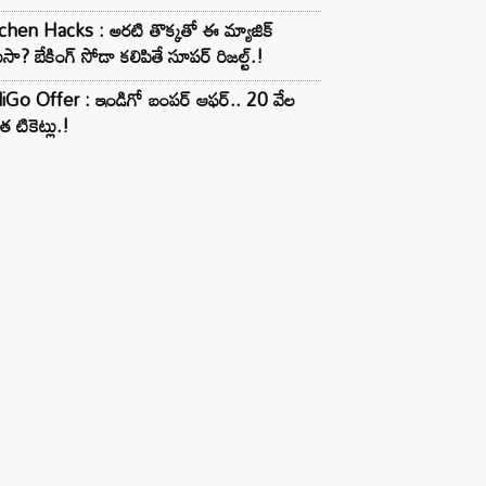
chen Hacks : అరటి తొక్కతో ఈ మ్యాజిక్
ుసా? బేకింగ్ సోడా కలిపితే సూపర్ రిజల్ట్.!
iGo Offer : ఇండిగో బంపర్ ఆఫర్.. 20 వేల
త టికెట్లు.!