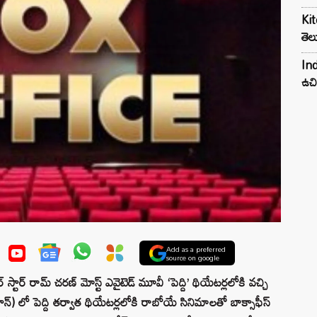
Kit
తెల
Ind
ఉచి
Add as a preferred
source on google
 రామ్ చరణ్ మోస్ట్ ఎవైటెడ్ మూవీ ‘పెద్ది’ థియేటర్లలోకి వచ్చి
జూన్) లో పెద్ది తర్వాత థియేటర్లలోకి రాబోయే సినిమాలతో బాక్సాఫీస్