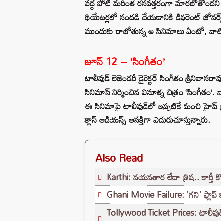
వద్ద పోటీ మరింత రసవత్తరంగా మారబోతోందని సమ
థియేటర్లలో సందడి చేయడానికి డిఫరెంట్ జోనర్స్ క
ముందుకు రాబోతున్న ఆ సినిమాలు ఏంటో, వాట
జూన్ 12 – ‘సింగీతం’
టాలీవుడ్ లెజెండరీ డైరెక్టర్ సింగీతం శ్రీనివ
సినిమాస్ నిర్మించిన వినూత్న చిత్రం ‘సింగీతం’. నా
ఈ సినిమాపై టాలీవుడ్‌లో ఇప్పటికే మంచి హైప్ క్ర
క్లాస్ ఆడియన్స్ ఆసక్తిగా ఎదురుచూస్తున్నారు.
Also Read
Karthi: నయనతార లేదా త్రిష.. కార్తీ 
Ghani Movie Failure: 'గని' ఫ్లాప్‌ 
Tollywood Ticket Prices: టాలీవుడ్‌లో మ