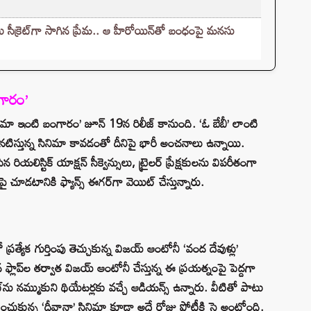
సీక్రెట్‌గా సాగిన ప్రేమ.. ఆ హీరోయిన్‌తో బంధంపై మనసు
గారం’
 ‘మా ఇంటి బంగారం’ జూన్ 19న రిలీజ్ కానుంది. ‘ఓ బేబీ’ లాంటి
 నటిస్తున్న సినిమా కావడంతో దీనిపై భారీ అంచనాలు ఉన్నాయి.
లిస్టిక్ యాక్షన్ సీక్వెన్సులు, ట్రైలర్ ప్రేక్షకులను విపరీతంగా
పై చూడటానికి ఫ్యాన్స్ ఈగర్‌గా వెయిట్ చేస్తున్నారు.
్రత్యేక గుర్తింపు తెచ్చుకున్న విజయ్ ఆంటోనీ ‘వంద దేవుళ్లు’
 ఫ్లాప్‌ల తర్వాత విజయ్ ఆంటోనీ చేస్తున్న ఈ ప్రయత్నంపై పెద్దగా
ు నమ్ముకుని థియేటర్లకు వచ్చే ఆడియన్స్ ఉన్నారు. వీటితో పాటు
ంచుకున్న ‘దీవానా’ సినిమా కూడా అదే రోజు పోటీకి సై అంటోంది.