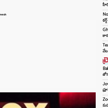
హీ
No 
anesh
థర్
Gha
కార
Tea
వేట
ట్
Ba
జోస
Jow
ఫ్ర
Zod
మహ